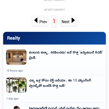
ADVERTISEMENT
ADVERTISEMENT
1
Prev
Next
Realty
వంటగది ఉన్నా.. కనిపించదు! ఇదే కొత్త 'ఇన్విజిబుల్ కిచెన్'
ట్రెండ్
15 hours ago
చిన్న ఇళ్ల కోసం బెస్ట్ ఐడియా.. ఈ 10 హ్యాంగింగ్
ప్లాంట్స్‌తో ఇంటికి కొత్త లుక్!
1 day ago
హైదరాబాద్‌లో రియల్ ఎస్టేట్ స్లంప్‌కు మేం కారణం కాదు: