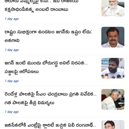
ఆలూరు ఎమ్మెల్యేపై కేసు.. ఇది రాజకీయ
కక్షసాధింపేనన్న అంబటి రాంబాబు
1 day ago
రాష్ట్రం సుభిక్షంగా ఉండటం జగన్‌కు ఇష్టం లేదు:
అనగాని
1 day ago
జగన్ ఇంటి ముందు బోరుగడ్డ అనిల్ నిరసన..
సజ్జలపై ఆరోపణలు
1 day ago
రెండేళ్ల పాలనపై సీఎం చంద్రబాబు ప్రగతి నివేదిక..
గత పాలనపై తీవ్ర విమర్శలు
1 day ago
జనసేనలోకి ఎంట్రీపై క్లారిటీ ఇచ్చిన ఏవీ రంగనాథ్..