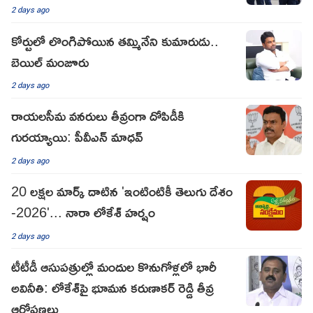
2 days ago
కోర్టులో లొంగిపోయిన తమ్మినేని కుమారుడు..
బెయిల్ మంజూరు
2 days ago
రాయలసీమ వనరులు తీవ్రంగా దోపిడీకి
గురయ్యాయి: పీవీఎన్ మాధవ్
2 days ago
20 లక్షల మార్క్‌ దాటిన 'ఇంటింటికీ తెలుగు దేశం
-2026'... నారా లోకేశ్ హర్షం
2 days ago
టీటీడీ ఆసుపత్రుల్లో మందుల కొనుగోళ్లలో భారీ
అవినీతి: లోకేశ్‌పై భూమన కరుణాకర్ రెడ్డి తీవ్ర
ఆరోపణలు