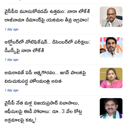
వైసీపీని మూసుకోవడమే ఉత్తమం: నారా లోకేశ్
రాజీనామా డిమాండ్‌పై యనమల తీవ్ర ఆగ్రహం!
1 day ago
అక్టోబర్‌లో నోటిఫికేషన్‌.. డిసెంబర్‌లో పరీక్షలు:
డీఎస్సీపై నారా లోకేశ్‌
1 day ago
అమరావతే ఏపీ ఆత్మగౌరవం.. జగన్ పాలనపై
విరుచుకుపడ్డ హోంమంత్రి అనిత
1 day ago
వైసీపీ నేత మళ్ల విజయప్రసాద్‌ నివాసాలు,
ఆఫీసులపై ఈడీ సోదాలు: రూ. 3 వేల కోట్ల
అక్రమాలపై కన్ను!