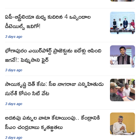
ఏపీ-ఆస్ట్రేలియా మధ్య కుదిరిన 4 ఒప్పందాల
డీటెయిల్స్ ఇవిగో!
3 days ago
భోగాపురం ఎయిర్‌పోర్ట్ ప్రాజెక్టును ఐదేళ్లు ఆపింది
జగనే!: పెమ్మసాని ఫైర్
3 days ago
సాయికృష్ణ డెత్ కేసు: సీఐ నాగరాజు సన్నిహితుడు
సురేశ్ కోసం సిట్ వేట
3 days ago
అదనపు పన్నుల వాటా కేటాయింపు.. కేంద్రానికి
సీఎం చంద్రబాబు కృతజ్ఞతలు
3 days ago