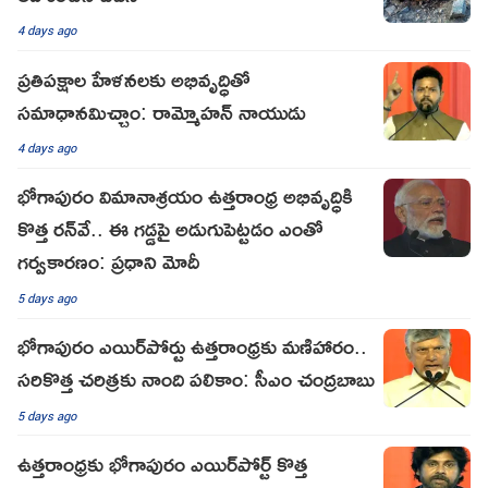
4 days ago
ప్రతిపక్షాల హేళనలకు అభివృద్ధితో
సమాధానమిచ్చాం: రామ్మోహన్ నాయుడు
4 days ago
భోగాపురం విమానాశ్ర‌యం ఉత్తరాంధ్ర అభివృద్ధికి
కొత్త రన్‌వే.. ఈ గడ్డపై అడుగుపెట్టడం ఎంతో
గర్వకారణం: ప్రధాని మోదీ
5 days ago
భోగాపురం ఎయిర్‌పోర్టు ఉత్తరాంధ్రకు మణిహారం..
సరికొత్త చరిత్రకు నాంది పలికాం: సీఎం చంద్రబాబు
5 days ago
ఉత్తరాంధ్రకు భోగాపురం ఎయిర్‌పోర్ట్ కొత్త