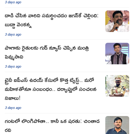
3 days ago
దాడి చేసిన వారిని సమర్థించడం జగన్‌కే చెల్లింది:
బుద్దా వెంకన్న
3 days ago
పొగాకు రైతులకు గుడ్ న్యూస్ చెప్పిన మంత్రి
పెమ్మసాని
3 days ago
ట్రైనీ ఐపీఎస్ ఉదయ్ కేసులో కొత్త ట్విస్ట్.. మరో
మహిళతోనూ సంబంధం.. దర్యాప్తులో సంచలన
నిజాలు!
3 days ago
గంటలో లొంగిపోతా.. కానీ ఒక షరతు: చింతాడ
రవి