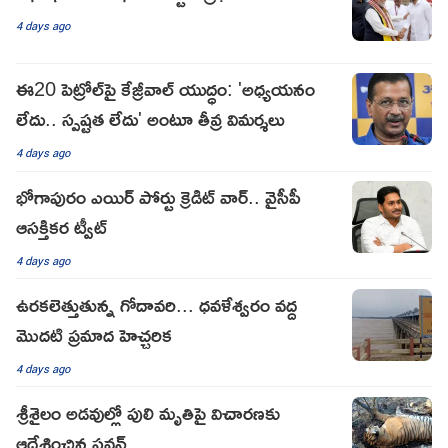
4 days ago
ఈ20 పెట్రోల్‌పై కేజ్రీవాల్ యుద్ధం: 'అధ్యయనం
లేదు.. స్పష్టత లేదు' అంటూ తీవ్ర విమర్శలు
4 days ago
భోగాపురం ఎయిర్ పోర్టు క్రెడిట్ వార్.. వైసీపీ
ఆసక్తికర ట్వీట్
4 days ago
ఉరకలెత్తుతున్న గోదావరి... ధవళేశ్వరం వద్ద
మొదటి ప్రమాద హెచ్చరిక
4 days ago
శ్రీశైలం అడవుల్లో పులి మృతిపై విచారణకు
ఆదేశించిన పవన్