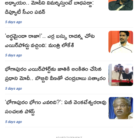
అధ్యాయం.. మోదీని విమర్శిస్తుంటే బాధపడ్డా:
డిప్యూటీ సీఎం పవన్
5 days ago
'అర్థమైందా రాజా!'.. ఎర్ర బ‌స్సు రాద‌న్న చోట‌
ఎయిర్‌పోర్టు వ‌చ్చింది: మంత్రి లోకేశ్‌
5 days ago
భోగాపురం ఎయిర్‌పోర్ట్‌ను జాతికి అంకితం చేసిన
ప్రధాని మోదీ.. బొబ్బిలి వీణతో చంద్రబాబు సత్కారం
5 days ago
'భోగాపురం భోగం ఎవరిది?': ఏబీ వెంకటేశ్వరరావు
సంచలన పోస్ట్
5 days ago