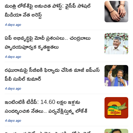
మంత్రి లోకేశ్‌పై అనుచిత పోస్ట్: వైసీపీ సోషల్
మీడియా నేత అరెస్ట్
4 days ago
ఏపీ అభివృద్ధిపై మోదీ ప్రశంసలు.. చంద్రబాబు
హృదయపూర్వక కృతజ్ఞతలు
4 days ago
రఘురామపై సీబీఐకి ఫిర్యాదు చేసిన మాజీ ఐపీఎస్
పీవీ సునీల్ కుమార్
4 days ago
ఇంటింటికీ టీడీపీ: 14.60 లక్షల ఇళ్లను
సందర్శించిన నేతలు.. పర్యవేక్షిస్తున్న లోకేశ్
4 days ago