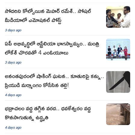
సోదరిని కోల్పోయిన మెహర్ రమేశ్.. సోషల్
మీడియాలో ఎమోషనల్ పోస్ట్
3 days ago
ఏపీ అభివృద్ధిలో ఆస్ట్రేలియా భాగస్వామ్యం.. మంత్రి
లోకేశ్ చొరవతో 4 ఎంఓయూలు
3 days ago
అనంతపురంలో షాకింగ్ ఘ‌ట‌న‌.. కూతురిపై కన్ను..
ప్రియుడి మర్మాంగం కోసేసిన తల్లి!
4 days ago
భద్రాచలం వద్ద తగ్గిన వరద.. ధవళేశ్వరం వద్ద
కొనసాగుతున్న ఉద్ధృతి
4 days ago