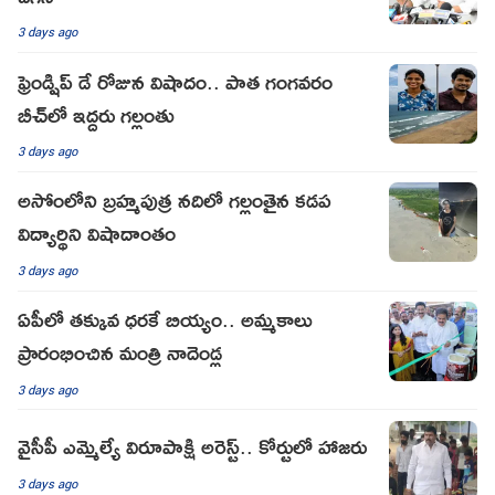
3 days ago
ఫ్రెండ్షిప్ డే రోజున విషాదం.. పాత గంగవరం
బీచ్‌లో ఇద్దరు గల్లంతు
3 days ago
అసోంలోని బ్రహ్మపుత్ర నదిలో గల్లంతైన కడప
విద్యార్థిని విషాదాంతం
3 days ago
ఏపీలో తక్కువ ధరకే బియ్యం.. అమ్మకాలు
ప్రారంభించిన మంత్రి నాదెండ్ల
3 days ago
వైసీపీ ఎమ్మెల్యే విరూపాక్షి అరెస్ట్.. కోర్టులో హాజరు
3 days ago