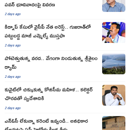
పవన్ భూవివాదంపై వివరణ
2 days ago
కిడ్నాప్ కేసులో వైసీపీ నేత అరెస్ట్.. గుజరాత్‌లో
పట్టుబడ్డ మాజీ ఎమ్మెల్యే ముస్తఫా
2 days ago
పోటెత్తుతున్న వరద.. వేగంగా నిండుతున్న శ్రీశైలం
డ్యామ్
2 days ago
కువైట్‌లో చిక్కుకున్న కోనసీమ మహిళ.. కలెక్టర్
చొరవతో స్వదేశానికి
2 days ago
ఎన్ఓసీ లేకున్నా కరెంట్ ఇవ్వండి.. అనధికార
లేఅవుట్లపై ఏపీ హైకోర్టు కీలక తీర్పు