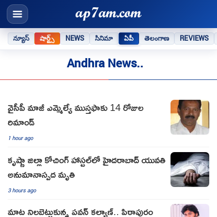
న్యూస్
షార్ట్స్
NEWS
సినిమా
ఏపీ
తెలంగాణ
REVIEWS
Andhra News..
వైసీపీ మాజీ ఎమ్మెల్యే ముస్తఫాకు 14 రోజుల
రిమాండ్
1 hour ago
కృష్ణా జిల్లా కోచింగ్ హాస్టల్‌లో హైదరాబాద్ యువతి
అనుమానాస్పద మృతి
3 hours ago
మాట నిలబెట్టుకున్న పవన్ క‌ల్యాణ్‌.. పిఠాపురం