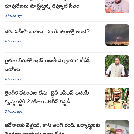
రూపురేఖలు మార్చేస్తున్న డిప్యూటీ సీఎం
4 hours ago
నేడు ఏపీలో వానలు.. ఏయే జిల్లాల్లో అంటే?
6 hours ago
రైతుల పేరుతో జగన్ రాజకీయ డ్రామా: టీడీపీ
ఎంపీలు
6 hours ago
లైంగిక వేధింపుల కేసు: ట్రైనీ ఐపీఎస్ ఉదయ్
కృష్ణారెడ్డికి 2 రోజుల పోలీస్ కస్టడీ
7 hours ago
విదేశాలకు వెళ్లండి, కానీ తిరిగి రండి: విద్యార్థులకు
వెంకయ్యనాయుడు దిశానిర్దేశం