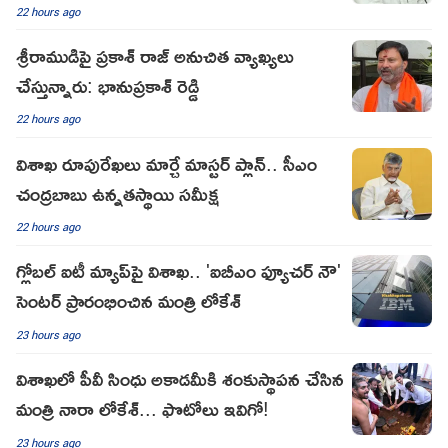
22 hours ago
శ్రీరాముడిపై ప్రకాశ్ రాజ్ అనుచిత వ్యాఖ్యలు
చేస్తున్నారు: భానుప్రకాశ్ రెడ్డి
22 hours ago
విశాఖ రూపురేఖలు మార్చే మాస్టర్ ప్లాన్.. సీఎం
చంద్రబాబు ఉన్నతస్థాయి సమీక్ష
22 hours ago
గ్లోబల్ ఐటీ మ్యాప్‌పై విశాఖ.. 'ఐబీఎం ఫ్యూచర్ నౌ'
సెంటర్ ప్రారంభించిన మంత్రి లోకేశ్
23 hours ago
విశాఖలో పీవీ సింధు అకాడమీకి శంకుస్థాపన చేసిన
మంత్రి నారా లోకేశ్... ఫొటోలు ఇవిగో!
23 hours ago