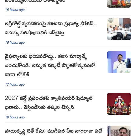
15 hours ago
అగ్రిగోల్డ్ వ్యవహారంపై కూటమి ప్రభుత్వ ఫోకస్..
సమస్య పరిష్కారానికి డెడ్‌లైన్లు
15 hours ago
వైఫల్యాలకు భయపడొద్దు.. కఠిన మార్గాన్నే
ఎంచుకోండి: అమృత వర్సిటీ స్నాతకోత్సవంలో
నారా లోకేశ్
17 hours ago
2027 వన్డే ప్రపంచకప్ క్వాలిఫయర్ షెడ్యూల్
ఖరారు.. వెస్టిండీస్‌కు తప్పని టెన్షన్!
18 hours ago
సాయికృష్ణ డెత్ కేసు: ముగిసిన సీఐ నాగరాజు సిట్