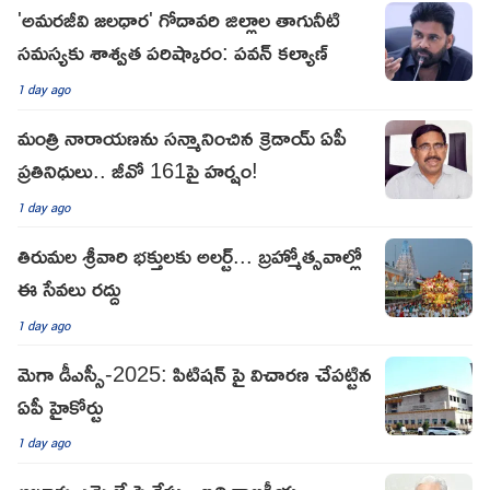
'అమరజీవి జలధార' గోదావరి జిల్లాల తాగునీటి
సమస్యకు శాశ్వత పరిష్కారం: పవన్ కల్యాణ్
1 day ago
మంత్రి నారాయణను సన్మానించిన క్రెడాయ్ ఏపీ
ప్రతినిధులు.. జీవో 161పై హర్షం!
1 day ago
తిరుమల శ్రీవారి భక్తులకు అలర్ట్... బ్రహ్మోత్సవాల్లో
ఈ సేవలు రద్దు
1 day ago
మెగా డీఎస్సీ-2025: పిటిషన్ పై విచారణ చేపట్టిన
ఏపీ హైకోర్టు
1 day ago