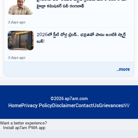
హైడ్రా కమిషనర్ ఏవీ రంగనాథ్
3 days ago
2026లో స్టీల్ డోర్ల ట్రెండ్.. భద్రతతో పాటు ఇంటికి స్మార్ట్
లుక్!
3 days ago
..more
©2026 ap7am.com
Home
Privacy Policy
Disclaimer
ContactUs
Grievances
NV
Want a better experience?
Install ap7am PWA app