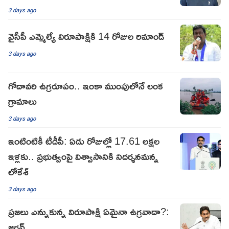
3 days ago
వైసీపీ ఎమ్మెల్యే విరూపాక్షికి 14 రోజుల రిమాండ్
3 days ago
గోదావరి ఉగ్రరూపం.. ఇంకా ముంపులోనే లంక
గ్రామాలు
3 days ago
ఇంటింటికీ టీడీపీ: ఏడు రోజుల్లో 17.61 లక్షల
ఇళ్లకు.. ప్రభుత్వంపై విశ్వాసానికి నిదర్శనమన్న
లోకేశ్
3 days ago
ప్రజలు ఎన్నుకున్న విరూపాక్షి ఏమైనా ఉగ్రవాదా?:
జగన్