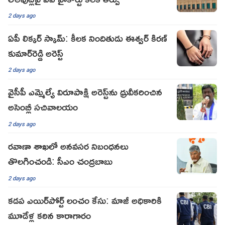
2 days ago
ఏపీ లిక్కర్ స్కామ్: కీలక నిందితుడు ఈశ్వర్ కిరణ్
కుమార్‌రెడ్డి అరెస్ట్
2 days ago
వైసీపీ ఎమ్మెల్యే విరూపాక్షి అరెస్ట్‌ను ధ్రువీకరించిన
అసెంబ్లీ సచివాలయం
2 days ago
రవాణా శాఖలో అనవసర నిబంధనలు
తొలగించండి: సీఎం చంద్రబాబు
2 days ago
కడప ఎయిర్‌పోర్ట్ లంచం కేసు: మాజీ అధికారికి
మూడేళ్ల కఠిన కారాగారం