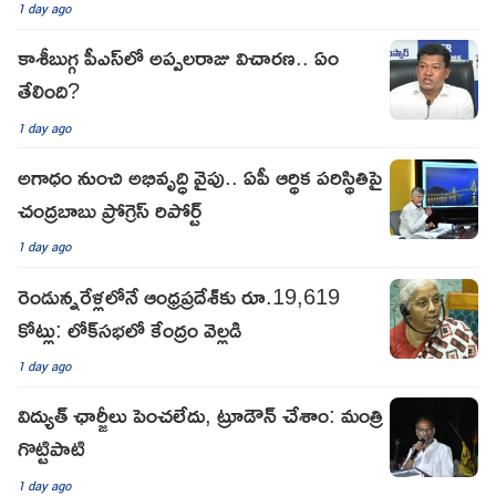
1 day ago
కాశీబుగ్గ పీఎస్‌లో అప్పలరాజు విచారణ.. ఏం
తేలింది?
1 day ago
అగాధం నుంచి అభివృద్ధి వైపు.. ఏపీ ఆర్థిక పరిస్థితిపై
చంద్రబాబు ప్రోగ్రెస్ రిపోర్ట్
1 day ago
రెండున్నరేళ్లలోనే ఆంధ్రప్రదేశ్‌కు రూ.19,619
కోట్లు: లోక్‌సభలో కేంద్రం వెల్లడి
1 day ago
విద్యుత్ ఛార్జీలు పెంచలేదు, ట్రూడౌన్ చేశాం: మంత్రి
గొట్టిపాటి
1 day ago