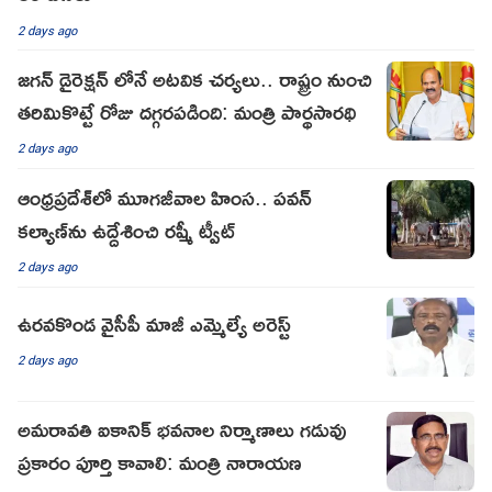
2 days ago
జగన్ డైరెక్షన్ లోనే అటవిక చర్యలు.. రాష్ట్రం నుంచి
తరిమికొట్టే రోజు దగ్గరపడింది: మంత్రి పార్థసారథి
2 days ago
ఆంధ్రప్రదేశ్‌లో మూగజీవాల హింస.. పవన్
కల్యాణ్‌ను ఉద్దేశించి రష్మీ ట్వీట్
2 days ago
ఉరవకొండ వైసీపీ మాజీ ఎమ్మెల్యే అరెస్ట్
2 days ago
అమరావతి ఐకానిక్ భవనాల నిర్మాణాలు గడువు
ప్రకారం పూర్తి కావాలి: మంత్రి నారాయణ