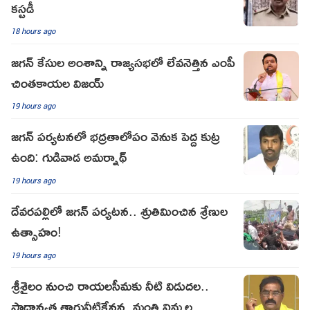
కస్టడీ
18 hours ago
జగన్ కేసుల అంశాన్ని రాజ్యసభలో లేవనెత్తిన ఎంపీ
చింతకాయల విజయ్
19 hours ago
జగన్ పర్యటనలో భద్రతాలోపం వెనుక పెద్ద కుట్ర
ఉంది: గుడివాడ అమర్నాథ్
19 hours ago
దేవరపల్లిలో జగన్ పర్యటన.. శ్రుతిమించిన శ్రేణుల
ఉత్సాహం!
19 hours ago
శ్రీశైలం నుంచి రాయలసీమకు నీటి విడుదల..
ప్రాధాన్యత తాగునీటికేనన్న మంత్రి నిమ్మల