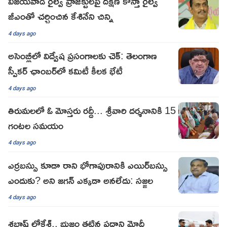
విజయవాడ రైల్వే ప్రాజెక్టులపై దక్షిణ కోస్తా రైల్వే
జీఎంతో చర్చించిన కేశినేని చిన్ని
4 days ago
అసెంబ్లీలో విద్వేష ప్రసంగాలకు చెక్: తెలంగాణ
స్పీకర్ ఛాంబర్‌లో కమిటీ కీలక భేటీ
4 days ago
తిరుమలలో ఓ మోస్తరు రద్దీ... శ్రీవారి దర్శనానికి 15
గంటల సమయం
4 days ago
ఎర్రబస్సు కూడా రాని భోగాపురానికి ఎయిర్‌బస్సు
ఎందుకు? అని జగన్ ఎక్కడా అనలేదు: సజ్జల
4 days ago
శభాష్ లోకేశ్.. భుజం తట్టిన ప్రధాని మోదీ