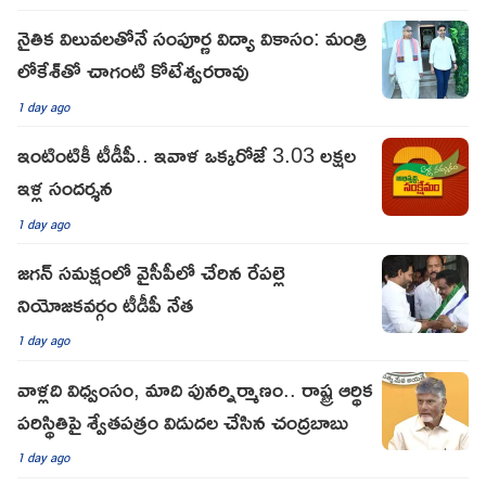
నైతిక విలువలతోనే సంపూర్ణ విద్యా వికాసం: మంత్రి
లోకేశ్‌తో చాగంటి కోటేశ్వరరావు
1 day ago
ఇంటింటికీ టీడీపీ.. ఇవాళ ఒక్కరోజే 3.03 లక్షల
ఇళ్ల సందర్శన
1 day ago
జగన్ సమక్షంలో వైసీపీలో చేరిన రేపల్లె
నియోజకవర్గం టీడీపీ నేత
1 day ago
వాళ్లది విధ్వంసం, మాది పునర్నిర్మాణం.. రాష్ట్ర ఆర్థిక
పరిస్థితిపై శ్వేతపత్రం విడుదల చేసిన చంద్రబాబు
1 day ago