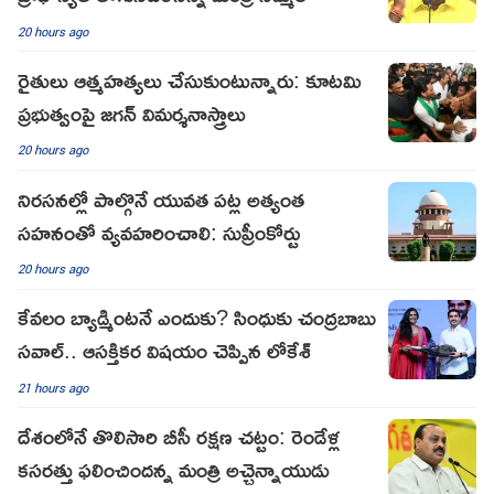
20 hours ago
రైతులు ఆత్మహత్యలు చేసుకుంటున్నారు: కూటమి
ప్రభుత్వంపై జగన్ విమర్శనాస్త్రాలు
20 hours ago
నిరసనల్లో పాల్గొనే యువత పట్ల అత్యంత
సహనంతో వ్యవహరించాలి: సుప్రీంకోర్టు
20 hours ago
కేవలం బ్యాడ్మింటనే ఎందుకు? సింధుకు చంద్రబాబు
సవాల్.. ఆసక్తికర విషయం చెప్పిన లోకేశ్
21 hours ago
దేశంలోనే తొలిసారి బీసీ రక్షణ చట్టం: రెండేళ్ల
కసరత్తు ఫలించిందన్న మంత్రి అచ్చెన్నాయుడు