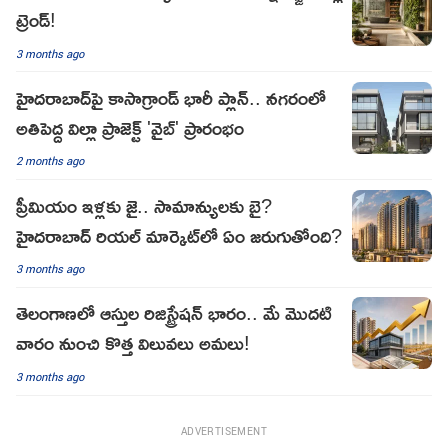
ట్రెండ్!
3 months ago
హైదరాబాద్‌పై కాసాగ్రాండ్ భారీ ప్లాన్.. నగరంలో
అతిపెద్ద విల్లా ప్రాజెక్ట్ 'వైబ్' ప్రారంభం
2 months ago
ప్రీమియం ఇళ్లకు జై.. సామాన్యులకు బై?
హైదరాబాద్ రియల్ మార్కెట్‌లో ఏం జరుగుతోంది?
3 months ago
తెలంగాణలో ఆస్తుల రిజిస్ట్రేషన్ భారం.. మే మొదటి
వారం నుంచి కొత్త విలువలు అమలు!
3 months ago
ADVERTISEMENT