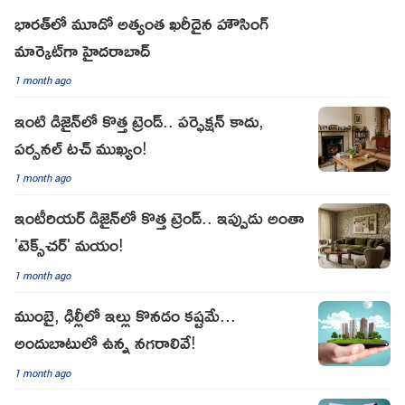
భారత్‌లో మూడో అత్యంత ఖరీదైన హౌసింగ్
మార్కెట్‌గా హైదరాబాద్
1 month ago
ఇంటి డిజైన్‌లో కొత్త ట్రెండ్.. పర్ఫెక్షన్ కాదు,
పర్సనల్ టచ్ ముఖ్యం!
1 month ago
ఇంటీరియర్ డిజైన్‌లో కొత్త ట్రెండ్.. ఇప్పుడు అంతా
'టెక్స్‌చర్' మయం!
1 month ago
ముంబై, ఢిల్లీలో ఇల్లు కొనడం కష్టమే...
అందుబాటులో ఉన్న నగరాలివే!
1 month ago