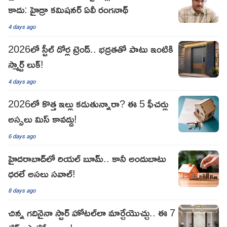
కాదు: హైడ్రా కమిషనర్ ఏవీ రంగనాథ్
4 days ago
2026లో స్టీల్ డోర్ల ట్రెండ్.. భద్రతతో పాటు ఇంటికి
స్మార్ట్ లుక్!
4 days ago
2026లో కొత్త ఇల్లు కడుతున్నారా? ఈ 5 ఫీచర్లు
అస్సలు మిస్ కావద్దు!
6 days ago
హైదరాబాద్‌లో రియల్ బూమ్.. కానీ అందుబాటు
ధరలే అసలు సవాల్!
8 days ago
చిన్న గదినైనా స్టార్‌ హోటల్‌లా మార్చేయొచ్చు.. ఈ 7