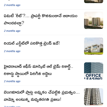
2 months ago
ఏమిటీ 'రీట్'?... ప్రాపర్టీ కొనకుండానే ఆదాయం
పొందవచ్చా?
2 months ago
రియల్ ఎస్టేట్‌లో సరికొత్త ట్రెండ్ ఇదే!
2 months ago
హైదరాబాద్ ఆఫీస్ మార్కెట్ ఆల్ టైమ్ రికార్డ్..
రికార్డు స్థాయిలో పెరిగిన అద్దెలు
2 months ago
బెంగళూరులో ఫ్లాట్ల అమ్మకం చేపట్టిన ప్రభుత్వం...
వామ్మో అంటున్న మధ్యతరగతి ప్రజలు!
2 months ago