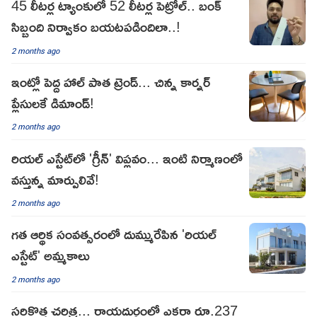
45 లీటర్ల ట్యాంకులో 52 లీటర్ల పెట్రోల్‌.. బంక్‌
సిబ్బంది నిర్వాకం బయటపడిందిలా..!
2 months ago
ఇంట్లో పెద్ద హాల్ పాత ట్రెండ్... చిన్న కార్నర్
ప్లేసులకే డిమాండ్!
2 months ago
రియల్ ఎస్టేట్‌లో 'గ్రీన్' విప్లవం... ఇంటి నిర్మాణంలో
వస్తున్న మార్పులివే!
2 months ago
గత ఆర్థిక సంవత్సరంలో దుమ్మురేపిన 'రియల్
ఎస్టేట్' అమ్మకాలు
2 months ago
సరికొత్త చరిత్ర... రాయదుర్గంలో ఎకరా రూ.237