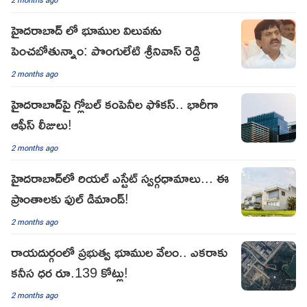
హైదరాబాద్ లో భూముల విలువను
పెంచబోతున్నాం: పొంగులేటి శ్రీనివాస్ రెడ్డి
2 months ago
హైదరాబాద్‌పై గ్లోబల్ కంపెనీల ఫోకస్.. భారీగా
ఆఫీస్ లీజులు!
2 months ago
హైదరాబాద్‌లో రియల్ ఎస్టేట్ స్వర్గధామాలు... ఈ
ప్రాంతాలకు ఫుల్ డిమాండ్!
2 months ago
రాయదుర్గంలో ప్రభుత్వ భూముల వేలం.. ఎకరాకు
కనీస ధర రూ.139 కోట్లు!
2 months ago