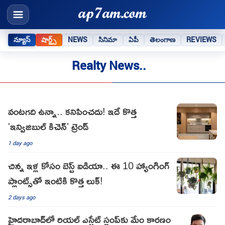
న్యూస్
షార్ట్స్
NEWS
సినిమా
ఏపీ
తెలంగాణ
REVIEWS
Realty News..
వంటగది ఉన్నా.. కనిపించదు! ఇదే కొత్త
'ఇన్విజిబుల్ కిచెన్' ట్రెండ్
1 day ago
చిన్న ఇళ్ల కోసం బెస్ట్ ఐడియా.. ఈ 10 హ్యాంగింగ్
ప్లాంట్స్‌తో ఇంటికి కొత్త లుక్!
2 days ago
హైదరాబాద్‌లో రియల్ ఎస్టేట్ స్లంప్‌కు మేం కారణం