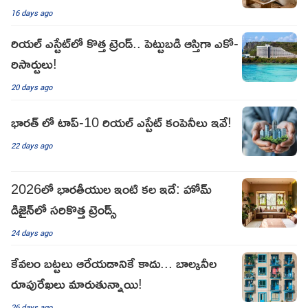
16 days ago
రియల్ ఎస్టేట్‌లో కొత్త ట్రెండ్.. పెట్టుబడి ఆస్తిగా ఎకో-
రిసార్టులు!
20 days ago
భారత్ లో టాప్-10 రియల్ ఎస్టేట్ కంపెనీలు ఇవే!
22 days ago
2026లో భారతీయుల ఇంటి కల ఇదే: హోమ్
డిజైన్‌లో సరికొత్త ట్రెండ్స్
24 days ago
కేవలం బట్టలు ఆరేయడానికే కాదు... బాల్కనీల
రూపురేఖలు మారుతున్నాయి!
26 days ago