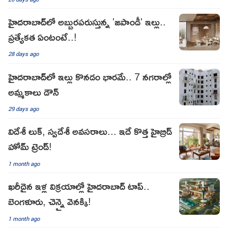
హైదరాబాద్‌లో అబ్బురపరుస్తున్న 'జపాండీ' ఇల్లు..
ప్రత్యేకత ఏంటంటే..!
28 days ago
హైదరాబాద్‌లో ఇల్లు కొనడం భారమే.. 7 నగరాల్లో
అమ్మకాలు డౌన్‌
29 days ago
విదేశీ లుక్, స్వదేశీ అవసరాలు... ఇదే కొత్త హైబ్రిడ్
హోమ్ ట్రెండ్!
1 month ago
ఖరీదైన ఇళ్ల విక్రయాల్లో హైదరాబాద్ టాప్..
బెంగళూరు, చెన్నై వెనక్కి!
1 month ago