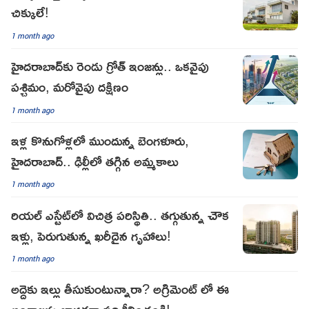
చిక్కులే!
1 month ago
హైదరాబాద్‌కు రెండు గ్రోత్ ఇంజన్లు.. ఒకవైపు
పశ్చిమం, మరోవైపు దక్షిణం
1 month ago
ఇళ్ల కొనుగోళ్లలో ముందున్న బెంగళూరు,
హైదరాబాద్.. ఢిల్లీలో తగ్గిన అమ్మకాలు
1 month ago
రియల్ ఎస్టేట్‌లో విచిత్ర పరిస్థితి.. తగ్గుతున్న చౌక
ఇళ్లు, పెరుగుతున్న ఖరీదైన గృహాలు!
1 month ago
అద్దెకు ఇల్లు తీసుకుంటున్నారా? అగ్రిమెంట్ లో ఈ