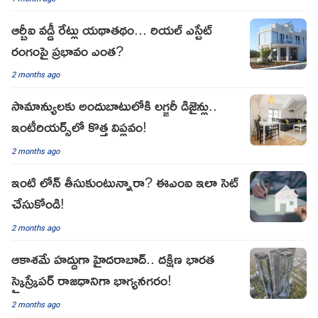
ఆర్బీఐ వడ్డీ రేట్లు యథాతథం... రియల్ ఎస్టేట్
రంగంపై ప్రభావం ఎంత?
2 months ago
సామాన్యులకు అందుబాటులోకి లగ్జరీ డిజైన్లు..
ఇంటీరియర్స్‌లో కొత్త విప్లవం!
2 months ago
ఇంటి లోన్ తీసుకుంటున్నారా? ఈఎంఐ ఇలా సెట్
చేసుకోండి!
2 months ago
ఆకాశమే హద్దుగా హైదరాబాద్.. దక్షిణ భారత
స్కైస్క్రేపర్ రాజధానిగా భాగ్యనగరం!
2 months ago