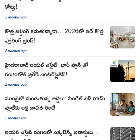
కోట్లు!
2 months ago
కొత్త బిల్డింగ్ కడుతున్నారా... 2026లో ఇదే కొత్త
ఫ్లోరింగ్ ట్రెండ్!
2 months ago
హైదరాబాద్ రియల్ ఎస్టేట్: భారీ ప్లాన్ తో
రంగంలోకి బ్రిగేడ్ ఎంటర్‌ప్రైజెస్!
2 months ago
ముంబైలో మండుతున్న అద్దెలు: సింగిల్ బెడ్ రూమ్
ఫ్లాట్‌కు లక్ష దాటిన రెంట్
2 months ago
రియల్ ఎస్టేట్ రంగంలో ఎక్సలెన్స్ అవార్డులు...