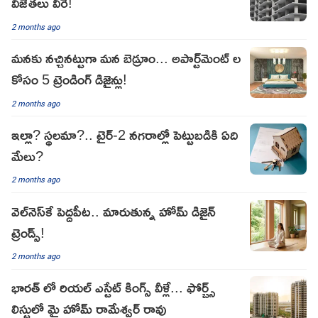
విజేతలు వీరే!
2 months ago
మనకు నచ్చినట్టుగా మన బెడ్రూం... అపార్ట్‌మెంట్ ల
కోసం 5 ట్రెండింగ్ డిజైన్లు!
2 months ago
ఇల్లా? స్థలమా?.. టైర్-2 నగరాల్లో పెట్టుబడికి ఏది
మేలు?
2 months ago
వెల్‌నెస్‌కే పెద్దపీట.. మారుతున్న హోమ్ డిజైన్
ట్రెండ్స్!
2 months ago
భారత్ లో రియల్ ఎస్టేట్ కింగ్స్ వీళ్లే... ఫోర్బ్స్
లిస్టులో మై హోమ్ రామేశ్వర్ రావు