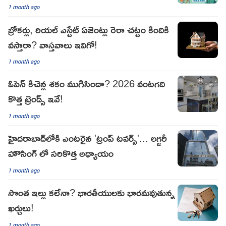
1 month ago
బ్రోకర్లు, రియల్ ఎస్టేట్ ఏజెంట్లు రెరా చట్టం కిందికి
వస్తారా? వాస్తవాలు ఇవిగో!
1 month ago
ఓపెన్ కిచెన్ల శకం ముగిసిందా? 2026 వంటగది
కొత్త ట్రెండ్స్ ఇవే!
1 month ago
హైదరాబాద్‌లోకి ఎంటరైన 'ట్రంప్ టవర్స్'... లగ్జరీ
హౌసింగ్ లో సరికొత్త అధ్యాయం
1 month ago
సొంత ఇల్లు కలేనా? భారతీయులకు భారమవుతున్న
ఖర్చులు!
1 month ago