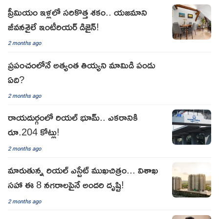
ప్రీమియం ఇళ్లలో సరికొత్త శకం.. యజమాని
జీవనశైలే ఇంటీరియర్ డిజైన్!
2 months ago
ప్రపంచంలోనే అత్యంత తియ్యని మామిడి పండు
ఏది?
2 months ago
రాయదుర్గంలో రియల్ భూమ్.. ఎకరానికి
రూ.204 కోట్లు!
2 months ago
మారుతున్న రియల్ ఎస్టేట్ ముఖచిత్రం... విశాఖ
సహా ఈ 8 నగరాలపైనే అందరి దృష్టి!
2 months ago