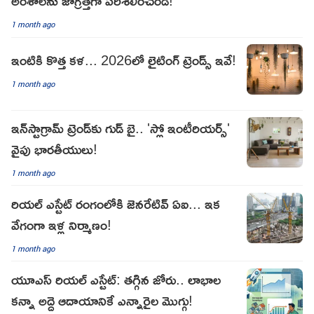
అంశాలను జాగ్రత్తగా పరిశీలించండి!
1 month ago
ఇంటికి కొత్త కళ... 2026లో లైటింగ్ ట్రెండ్స్ ఇవే!
1 month ago
ఇన్‌స్టాగ్రామ్ ట్రెండ్‌కు గుడ్ బై.. 'స్లో ఇంటీరియర్స్'
వైపు భారతీయులు!
1 month ago
రియల్ ఎస్టేట్ రంగంలోకి జెనరేటివ్ ఏఐ... ఇక
వేగంగా ఇళ్ల నిర్మాణం!
1 month ago
యూఎస్ రియల్ ఎస్టేట్: తగ్గిన జోరు.. లాభాల
కన్నా అద్దె ఆదాయానికే ఎన్నారైల మొగ్గు!