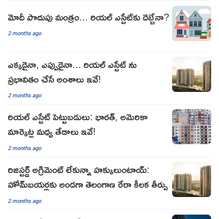
మోదీ పొదుపు మంత్రం... రియల్ ఎస్టేట్‌కు దెబ్బేనా?
2 months ago
ఎక్కడైనా, ఎప్పుడైనా... రియల్ ఎస్టేట్ ను
ప్రభావితం చేసే అంశాలు ఇవే!
2 months ago
రియల్ ఎస్టేట్ పెట్టుబడులు: భారత్, అమెరికా
మార్కెట్ల మధ్య తేడాలు ఇవే!
2 months ago
రిజిస్టర్డ్ అగ్రిమెంట్ లేకున్నా హక్కులుంటాయ్:
హోమ్‌బయర్లకు అండగా తెలంగాణ రేరా కీలక తీర్పు
2 months ago