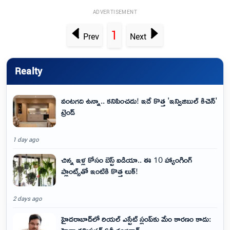
ADVERTISEMENT
1
Prev
Next
Realty
వంటగది ఉన్నా.. కనిపించదు! ఇదే కొత్త 'ఇన్విజిబుల్ కిచెన్'
ట్రెండ్
1 day ago
చిన్న ఇళ్ల కోసం బెస్ట్ ఐడియా.. ఈ 10 హ్యాంగింగ్
ప్లాంట్స్‌తో ఇంటికి కొత్త లుక్!
2 days ago
హైదరాబాద్‌లో రియల్ ఎస్టేట్ స్లంప్‌కు మేం కారణం కాదు:
హైడ్రా కమిషనర్ ఏవీ రంగనాథ్