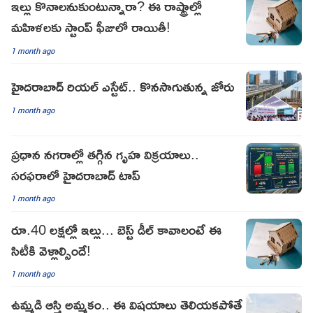
ఇల్లు కొనాలనుకుంటున్నారా? ఈ రాష్ట్రాల్లో
మహిళలకు స్టాంప్ ఫీజులో రాయితీ!
1 month ago
హైదరాబాద్ రియల్ ఎస్టేట్.. కొనసాగుతున్న జోరు
1 month ago
ప్రధాన నగరాల్లో తగ్గిన గృహ విక్రయాలు..
సరఫరాలో హైదరాబాద్ టాప్
1 month ago
రూ.40 లక్షల్లో ఇల్లు... బెస్ట్ డీల్ కావాలంటే ఈ
సిటీకి వెళ్లాల్సిందే!
1 month ago
ఉమ్మడి ఆస్తి అమ్మకం.. ఈ విషయాలు తెలియకపోతే