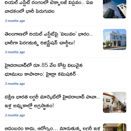
రియల్ ఎస్టేట్‌ రంగంలో టెక్నాలజీ విప్లవం.. ఏఐ
వాడకంలో భారీ పెరుగుదల
3 months ago
తెలంగాణలో రియల్ ఎస్టేట్‌పై ‘విలువల’ భారం..
భారీగా పెరగనున్న రిజిస్ట్రేషన్ చార్జీలు!
3 months ago
హైదరాబాద్‌లో రూ.85 వేల కోట్ల విలువైన
భూములు కాపాడాం: హైడ్రా కమిషనర్
3 months ago
దక్షిణ భారత లగ్జరీ మార్కెట్‌లో హైదరాబాద్ హవా..
ఇళ్ల అమ్మకాల్లో అగ్రస్థానం!
3 months ago
ఆడంబరం కాదు, ఆరోగ్యం... మారుతున్న లగ్జరీ ఇళ్ల