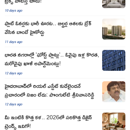
ట్రిక్స్‌ పాటిస్తే చాలు!
10 days ago
ఫ్లాట్ ఓనర్లకు భారీ ఊరట.. బిల్డర్ల ఆశలకు బ్రేక్
వేసిన బాంబే హైకోర్టు
11 days ago
భారత నగరాల్లో 'ఘోస్ట్ ఫ్లాట్లు'.. ఓవైపు ఇళ్ల కొరత,
మరోవైపు ఖాళీ అపార్ట్‌మెంట్లు!
12 days ago
హైదరాబాద్‌లో రియల్ ఎస్టేట్ కుదేలైందనే
ప్రచారంలో నిజం లేదు: పొంగులేటి శ్రీనివాసరెడ్డి
12 days ago
మీ ఇంటికి కొత్త కళ.. 2026లో సరికొత్త డిజైన్
ట్రెండ్స్ ఇవిగో!