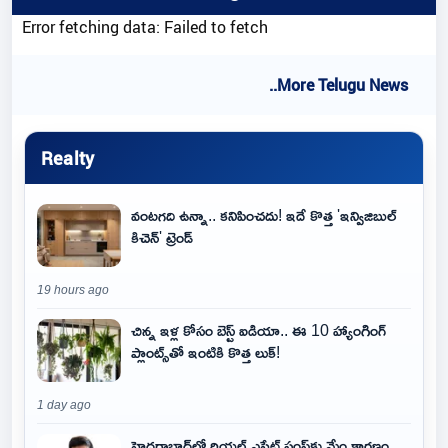
Error fetching data: Failed to fetch
..More Telugu News
Realty
వంటగది ఉన్నా.. కనిపించదు! ఇదే కొత్త 'ఇన్విజిబుల్
కిచెన్' ట్రెండ్
19 hours ago
చిన్న ఇళ్ల కోసం బెస్ట్ ఐడియా.. ఈ 10 హ్యాంగింగ్
ప్లాంట్స్‌తో ఇంటికి కొత్త లుక్!
1 day ago
హైదరాబాద్‌లో రియల్ ఎస్టేట్ స్లంప్‌కు మేం కారణం