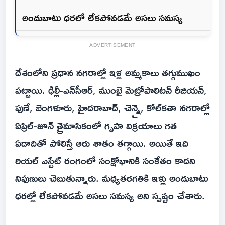
అందుబాటు ధరలో లేకపోవడమే అసలు సమస్య
ADVERTISEMENT
దేశంలోని ప్రధాన నగరాల్లో ఇళ్ల అమ్మకాలు తగ్గుముఖం
పట్టాయి. ఢిల్లీ-ఎన్‌సీఆర్‌, ముంబై మెట్రోపాలిటన్‌ రీజియన్‌,
పుణే, బెంగళూరు, హైదరాబాద్‌, చెన్నై, కోల్‌కతా నగరాల్లో
ఏప్రిల్‌-జూన్‌ త్రైమాసికంలో గృహ విక్రయాలు గత
ఏడాదితో పోలిస్తే ఆరు శాతం తగ్గాయి. అయితే ఇది
రియల్‌ ఎస్టేట్‌ రంగంలో సంక్షోభానికి సంకేతం కాదని
నిపుణులు చెబుతున్నారు. మధ్యతరగతికి ఇళ్లు అందుబాటు
ధరల్లో లేకపోవడమే అసలు సమస్య అని స్పష్టం చేశారు.