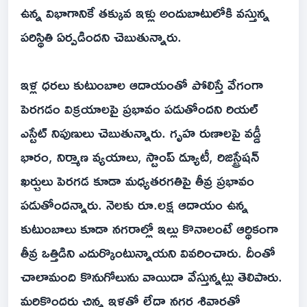
ఉన్న విభాగానికే తక్కువ ఇళ్లు అందుబాటులోకి వస్తున్న
పరిస్థితి ఏర్పడిందని చెబుతున్నారు.
ఇళ్ల ధరలు కుటుంబాల ఆదాయంతో పోలిస్తే వేగంగా
పెరగడం విక్రయాలపై ప్రభావం పడుతోందని రియల్‌
ఎస్టేట్‌ నిపుణులు చెబుతున్నారు. గృహ రుణాలపై వడ్డీ
భారం, నిర్మాణ వ్యయాలు, స్టాంప్‌ డ్యూటీ, రిజిస్ట్రేషన్‌
ఖర్చులు పెరగడ కూడా మధ్యతరగతిపై తీవ్ర ప్రభావం
పడుతోందన్నారు. నెలకు రూ.లక్ష ఆదాయం ఉన్న
కుటుంబాలు కూడా నగరాల్లో ఇల్లు కొనాలంటే ఆర్థికంగా
తీవ్ర ఒత్తిడిని ఎదుర్కొంటున్నాయని వివరించారు. దీంతో
చాలామంది కొనుగోలును వాయిదా వేస్తున్నట్లు తెలిపారు.
మరికొందరు చిన్న ఇళ్లతో లేదా నగర శివార్లతో