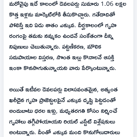
మరోవైపు ఇదే కాలంలో డెవలపర్లు సుమారు 1.06 లక్షల
కొత్త ఇళ్లను మార్కెట్‌లోకి తీసుకొచ్చారు. గతేడాదితో
పోలిస్తే ఇది ఏడు శాతం ఎక్కువ. దీర్ఘకాలంలో గృహ
రంగంపై తమకు నమ్మకం ఉందనే సంకేతంగా దీన్ని
నిపుణులు చెబుతున్నారు. పట్టణీకరణ, మౌలిక
సదుపాయాల విస్తరణ, సొంత ఇల్లు కొనాలనే ఆసక్తి
ఇంకా కొనసాగుతున్నాయని వారు పేర్కొంటున్నారు.
అయితే ఇటీవల డెవలపర్లు విలాసవంతమైన, అత్యంత
ఖరీదైన గృహ ప్రాజెక్టులపైనే ఎక్కువ దృష్టి పెట్టడంతో
అందుబాటు ధరల ఇళ్లు, మధ్యతరగతి కోసం నిర్మించే
గృహాలు తగ్గిపోయాయని రియల్‌ ఎస్టేట్‌ విశ్లేషకులు
అంటున్నారు. దీంతో ఎక్కువ మంది కొనుగోలుదారులు