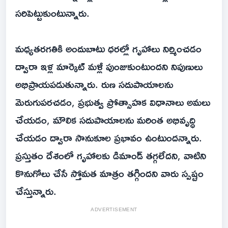
సరిపెట్టుకుంటున్నారు.
మధ్యతరగతికి అందుబాటు ధరల్లో గృహాలు నిర్మించడం
ద్వారా ఇళ్ల మార్కెట్‌ మళ్లీ పుంజుకుంటుందని నిపుణులు
అభిప్రాయపడుతున్నారు. రుణ సదుపాయాలను
మెరుగుపరచడం, ప్రభుత్వ ప్రోత్సాహక విధానాలు అమలు
చేయడం, మౌలిక సదుపాయాలను మరింత అభివృద్ధి
చేయడం ద్వారా సానుకూల ప్రభావం ఉంటుందన్నారు.
ప్రస్తుతం దేశంలో గృహాలకు డిమాండ్‌ తగ్గలేదని, వాటిని
కొనుగోలు చేసే స్తోమత మాత్రం తగ్గిందని వారు స్పష్టం
చేస్తున్నారు.
ADVERTISEMENT