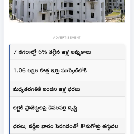
ADVERTISEMENT
7 నగరాల్లో 6% తగ్గిన ఇళ్ల అమ్మకాలు
1.06 లక్షల కొత్త ఇళ్లు మార్కెట్‌లోకి
మధ్యతరగతికి అందని ఇళ్ల ధరలు
లగ్జరీ ప్రాజెక్టులపై డెవలపర్ల దృష్టి
ధరలు, వడ్డీల భారం పెరగడంతో కొనుగోళ్లు తగ్గుదల