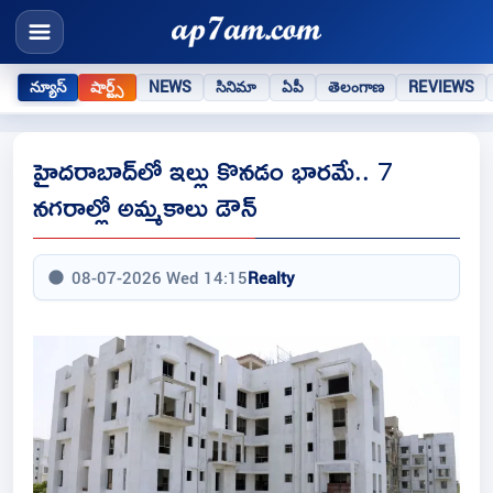
న్యూస్
షార్ట్స్
NEWS
సినిమా
ఏపీ
తెలంగాణ
REVIEWS
హైదరాబాద్‌లో ఇల్లు కొనడం భారమే.. 7
నగరాల్లో అమ్మకాలు డౌన్‌
08-07-2026 Wed 14:15
Realty