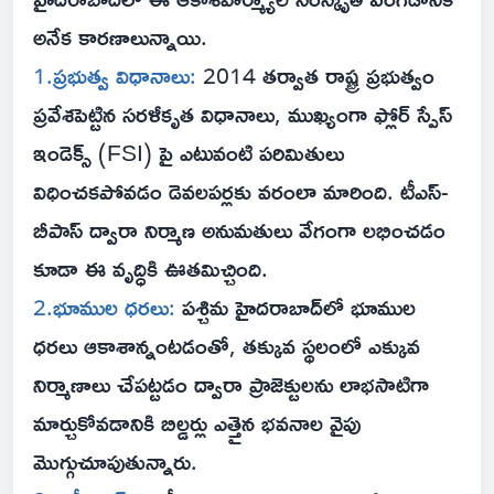
అనేక కారణాలున్నాయి.
1.ప్రభుత్వ విధానాలు:
2014 తర్వాత రాష్ట్ర ప్రభుత్వం
ప్రవేశపెట్టిన సరళీకృత విధానాలు, ముఖ్యంగా ఫ్లోర్ స్పేస్
ఇండెక్స్ (FSI) పై ఎటువంటి పరిమితులు
విధించకపోవడం డెవలపర్లకు వరంలా మారింది. టీఎస్-
బీపాస్ ద్వారా నిర్మాణ అనుమతులు వేగంగా లభించడం
కూడా ఈ వృద్ధికి ఊతమిచ్చింది.
2.భూముల ధరలు:
పశ్చిమ హైదరాబాద్‌లో భూముల
ధరలు ఆకాశాన్నంటడంతో, తక్కువ స్థలంలో ఎక్కువ
నిర్మాణాలు చేపట్టడం ద్వారా ప్రాజెక్టులను లాభసాటిగా
మార్చుకోవడానికి బిల్డర్లు ఎత్తైన భవనాల వైపు
మొగ్గుచూపుతున్నారు.