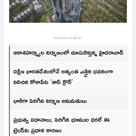
ADVERTISEMENT
ఆకాశహర్మ్యాల నిర్మాణంలో దూసుకెళ్తున్న హైదరాబాద్
దక్షిణ భారతదేశంలోనే అత్యంత ఎత్తైన భవనంగా
నిలిచిన కోకాపేట ‘శాస్ క్రౌన్’
భారీగా పెరిగిన నిర్మాణ అనుమతులు
ప్రభుత్వ విధానాలు, పెరిగిన భూముల ధరలే ఈ
ట్రెండ్‌కు ప్రధాన కారణం