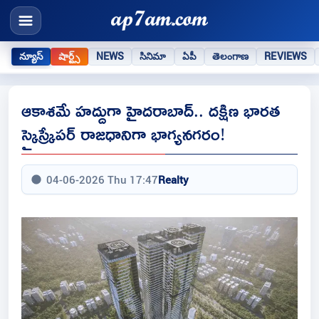
న్యూస్
షార్ట్స్
NEWS
సినిమా
ఏపీ
తెలంగాణ
REVIEWS
ఆకాశమే హద్దుగా హైదరాబాద్.. దక్షిణ భారత
స్కైస్క్రేపర్ రాజధానిగా భాగ్యనగరం!
04-06-2026 Thu 17:47
Realty