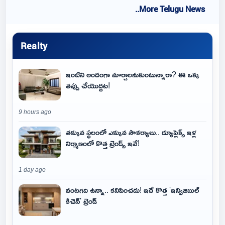
..More Telugu News
Realty
ఇంటిని అందంగా మార్చాలనుకుంటున్నారా? ఈ ఒక్క
తప్పు చేయొద్దట!
9 hours ago
తక్కువ స్థలంలో ఎక్కువ సౌకర్యాలు.. డ్యూప్లెక్స్ ఇళ్ల
నిర్మాణంలో కొత్త ట్రెండ్స్ ఇవే!
1 day ago
వంటగది ఉన్నా.. కనిపించదు! ఇదే కొత్త 'ఇన్విజిబుల్
కిచెన్' ట్రెండ్