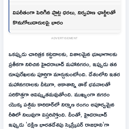
విపరీతంగా పెరిగిన ఫ్లాట్ల ధరలు, నిర్వహణ ఛార్జీలతో
కొనుగోలుదారులపై భారం
ADVERTISEMENT
ఒకప్పుడు చారిత్రక కట్టడాలకు, విశాలమైన భూభాగాలకు
ప్రతీకగా నిలిచిన హైదరాబాద్ మహానగరం, ఇప్పుడు తన
రూపురేఖలను పూర్తిగా మార్చుకుంటోంది. దేశంలోని ఇతర
మహానగరాలకు దీటుగా, ఆకాశాన్ని తాకే భవనాలతో
సరికొత్తగా ఆవిష్కృతమవుతోంది. ముఖ్యంగా నగరం
యొక్క పశ్చిమ కారిడార్‌లో నిర్మాణ రంగం అపూర్వమైన
రీతిలో నిలువుగా విస్తరిస్తోంది. దీంతో, హైదరాబాద్
ఇప్పుడు 'దక్షిణ భారతదేశపు స్కైస్క్రేపర్ రాజధాని'గా