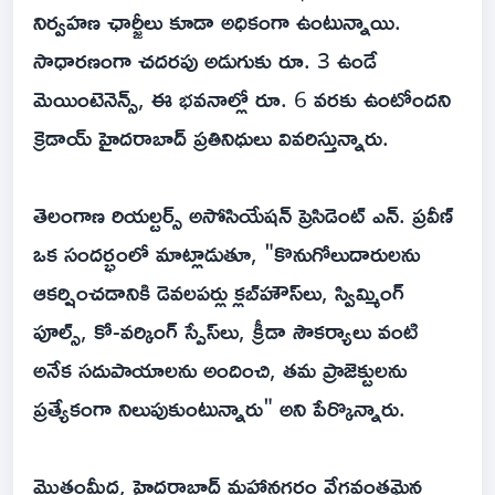
నిర్వహణ ఛార్జీలు కూడా అధికంగా ఉంటున్నాయి.
సాధారణంగా చదరపు అడుగుకు రూ. 3 ఉండే
మెయింటెనెన్స్, ఈ భవనాల్లో రూ. 6 వరకు ఉంటోందని
క్రెడాయ్ హైదరాబాద్ ప్రతినిధులు వివరిస్తున్నారు.
తెలంగాణ రియల్టర్స్ అసోసియేషన్ ప్రెసిడెంట్ ఎన్. ప్రవీణ్
ఒక సందర్భంలో మాట్లాడుతూ, "కొనుగోలుదారులను
ఆకర్షించడానికి డెవలపర్లు క్లబ్‌హౌస్‌లు, స్విమ్మింగ్
పూల్స్, కో-వర్కింగ్ స్పేస్‌లు, క్రీడా సౌకర్యాలు వంటి
అనేక సదుపాయాలను అందించి, తమ ప్రాజెక్టులను
ప్రత్యేకంగా నిలుపుకుంటున్నారు" అని పేర్కొన్నారు.
మొత్తంమీద, హైదరాబాద్ మహానగరం వేగవంతమైన