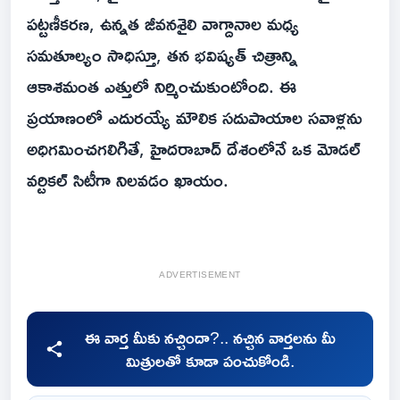
పట్టణీకరణ, ఉన్నత జీవనశైలి వాగ్దానాల మధ్య
సమతూల్యం సాధిస్తూ, తన భవిష్యత్ చిత్రాన్ని
ఆకాశమంత ఎత్తులో నిర్మించుకుంటోంది. ఈ
ప్రయాణంలో ఎదురయ్యే మౌలిక సదుపాయాల సవాళ్లను
అధిగమించగలిగితే, హైదరాబాద్ దేశంలోనే ఒక మోడల్
వర్టికల్ సిటీగా నిలవడం ఖాయం.
ADVERTISEMENT
ఈ వార్త మీకు నచ్చిందా?.. నచ్చిన వార్తలను మీ
మిత్రులతో కూడా పంచుకోండి.