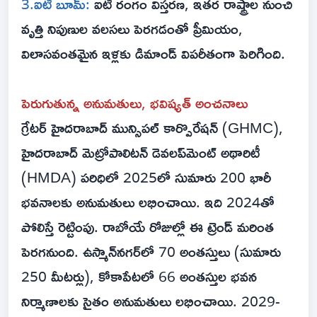
3.ఐటీ బూమ్:
ఐటీ రంగం విస్తరణ, ఇతర రాష్ట్రాల నుంచి
వృత్తి నిపుణుల వలసలు పెరగడంతో ప్రీమియం,
విలాసవంతమైన ఇళ్లకు డిమాండ్ విపరీతంగా పెరిగింది.
పెరుగుతున్న అనుమతులు, భవిష్యత్ అంచనాలు
గ్రేటర్ హైదరాబాద్ మున్సిపల్ కార్పొరేషన్ (GHMC),
హైదరాబాద్ మెట్రోపాలిటన్ డెవలప్‌మెంట్ అథారిటీ
(HMDA) పరిధిలో 2025లో సుమారు 200 భారీ
భవనాలకు అనుమతులు లభించాయి. ఇది 2024తో
పోలిస్తే రెట్టింపు. రాబోయే రోజుల్లో ఈ ట్రెండ్ మరింత
పెరగనుంది. ఉస్మాన్‌నగర్‌లో 70 అంతస్తులు (సుమారు
250 మీటర్లు), కోకాపేటలో 66 అంతస్తుల భవన
నిర్మాణాలకు సైతం అనుమతులు లభించాయి. 2029-