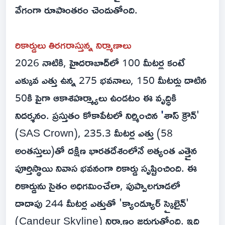
వేగంగా రూపాంతరం చెందుతోంది.
రికార్డులు తిరగరాస్తున్న నిర్మాణాలు
2026 నాటికి, హైదరాబాద్‌లో 100 మీటర్ల కంటే
ఎక్కువ ఎత్తు ఉన్న 275 భవనాలు, 150 మీటర్లు దాటిన
50కి పైగా ఆకాశహర్మ్యాలు ఉండటం ఈ వృద్ధికి
నిదర్శనం. ప్రస్తుతం కోకాపేటలో నిర్మించిన
'
శాస్ క్రౌన్'
(SAS Crown), 235.3 మీటర్ల ఎత్తు (58
అంతస్తులు)తో దక్షిణ భారతదేశంలోనే అత్యంత ఎత్తైన
పూర్తిస్థాయి నివాస భవనంగా రికార్డు సృష్టించింది. ఈ
రికార్డును సైతం అధిగమించేలా, పుప్పాలగూడలో
దాదాపు 244 మీటర్ల ఎత్తుతో 'క్యాండ్యూర్ స్కైలైన్'
(Candeur Skyline) నిర్మాణం జరుగుతోంది. ఇది