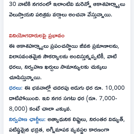
30 నాటికి నగరంలో ఇలాంటివి మరెన్నో ఆకాశహర్మ్యాలు
వెలుస్తాయని పరిశ్రమ వర్గాలు అంచనా వేస్తున్నాయి.
వినియోగదారులపై ప్రభావం
ఈ ఆకాశహర్మ్యాలు ప్రపంచస్థాయి జీవన ప్రమాణాలను,
విలాసవంతమైన సౌకర్యాలను అందిస్తున్నప్పటికీ, వాటి
ధరలు, నిర్వహణ ఖర్చులు సామాన్యులకు చుక్కలు
చూపిస్తున్నాయి.
ధరలు:
ఈ భవనాల్లో చదరపు అడుగు ధర రూ. 10,000
దాటిపోయింది. ఇది నగర సగటు ధర (రూ. 7,000-
8,000) కంటే చాలా ఎక్కువ.
నిర్వహణ ఛార్జీలు:
అత్యాధునిక లిఫ్టులు, నిరంతర విద్యుత్,
పటిష్ఠమైన భద్రత, అగ్నిమాపక వ్యవస్థల కారణంగా