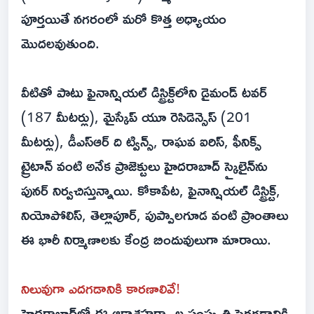
పూర్తయితే నగరంలో మరో కొత్త అధ్యాయం
మొదలవుతుంది.
వీటితో పాటు ఫైనాన్షియల్ డిస్ట్రిక్ట్‌లోని డైమండ్ టవర్
(187 మీటర్లు), మైస్కేప్ యూ రెసిడెన్సెస్ (201
మీటర్లు), డీఎస్ఆర్ ది ట్విన్స్, రాఘవ ఐరిస్, ఫీనిక్స్
ట్రైటాన్ వంటి అనేక ప్రాజెక్టులు హైదరాబాద్ స్కైలైన్‌ను
పునర్ నిర్వచిస్తున్నాయి. కోకాపేట, ఫైనాన్షియల్ డిస్ట్రిక్ట్,
నియోపోలిస్, తెల్లాపూర్, పుప్పాలగూడ వంటి ప్రాంతాలు
ఈ భారీ నిర్మాణాలకు కేంద్ర బిందువులుగా మారాయి.
నిలువుగా ఎదగడానికి కారణాలివే!
హైదరాబాద్‌లో ఈ ఆకాశహర్మ్యాల సంస్కృతి పెరగడానికి