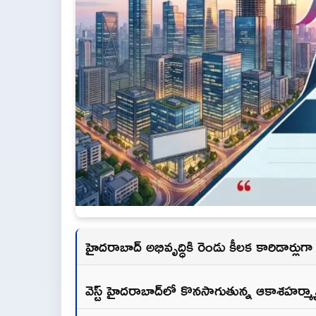
హైదరాబాద్ అభివృద్ధికి రెండు కీలక కారిడార్లుగా
వెస్ట్ హైదరాబాద్‌లో కొనసాగుతున్న ఆకాశహర్మ్య