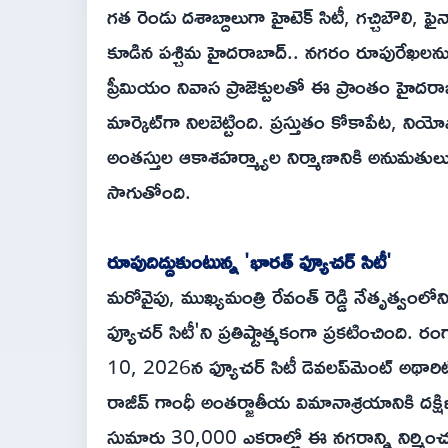
గత రెండు దశాబ్దాలుగా హైటెక్ సిటీ, గచ్చిబౌలి, ఫైన
కూడిన పశ్చిమ హైదరాబాద్.. నగరం రూపురేఖలను మార్చే
ప్రీమియం నివాస ప్రాజెక్టులతో ఈ ప్రాంతం హైదర
మార్కెట్‌గా నిలబెట్టింది. ప్రస్తుతం కోకాపేట, ని
అంతస్తుల ఆకాశహర్మ్యాల నిర్మాణానికి అనుమత
సాగుతోంది.
రూపుదిద్దుకుంటున్న 'భారత్ ఫ్యూచర్ సిటీ'
మరోవైపు, ముఖ్యమంత్రి రేవంత్ రెడ్డి నేతృత్వంల
ఫ్యూచర్ సిటీ'ని ప్రతిష్టాత్మకంగా ప్రకటించింది. ర
10, 2026న ఫ్యూచర్ సిటీ డెవలప్‌మెంట్ అథారి
రాజీవ్ గాంధీ అంతర్జాతీయ విమానాశ్రయానికి దక్
సుమారు 30,000 ఎకరాల్లో ఈ నగరాన్ని నిర్మించనున్నా