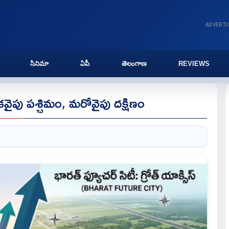
ADVERT
సినిమా
ఏపీ
తెలంగాణ
REVIEWS
ఒకవైపు పశ్చిమం, మరోవైపు దక్షిణం