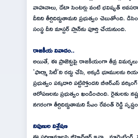
వాహనాలు, డేటా సెంటర్లు వంటి భవిష్యత్ అవసరాలక
దీనిని తీర్చిదిద్దుతామని ప్రభుత్వం చెబుతోంది. డిస
సంస్థ దీని మాస్టర్ ప్లాన్‌ను పూర్తి చేయనుంది.
రాజకీయ వివాదం..
అయితే, ఈ ప్రాజెక్టుపై రాజకీయంగా తీవ్ర విమర్శలు
'ఫార్మా సిటీ'ని రద్దు చేసి, అక్కడి భూములను రియల
ప్రభుత్వం పక్కదారి పట్టిస్తోందని బీఆర్ఎస్ వర్కి
ఆరోపణలను ప్రభుత్వం ఖండించింది. రైతులకు నష్ట
నగరంగా తీర్చిదిద్దుతామని సీఎం రేవంత్ రెడ్డి స్పష్
నిపుణుల విశ్లేషణ
ఈ పరిణామాలపై జీహెచ్ఆర్ ఇన్ఫ్రా మార్కెటింగ్ హె