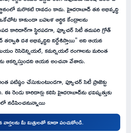
 స్థానంలో మరొకటి రావడం కాదు. హైదరాబాద్ తన అభివృద్ధి
 ఒకేచోట కాకుండా బహుళ ఆర్థిక కేంద్రాలను
పద కారిడార్‌గా స్థిరపడగా, ఫ్యూచర్ సిటీ తదుపరి గ్రోత్
 తర్వాతి దశ అభివృద్ధిని నిర్దేశిస్తాయి" అని ఆయన
్రీమియం రెసిడెన్షియల్, కమర్షియల్ రంగాలను మరింత
దారులను ఆకర్షిస్తుందని ఆయన అంచనా వేశారు.
ంత పటిష్ఠం చేసుకుంటుండగా, ఫ్యూచర్ సిటీ ప్రాజెక్టు
 రెండు కారిడార్లు కలిసి హైదరాబాద్‌ను భవిష్యత్తుకు
 పథంలో నడిపించనున్నాయి
చిన వార్తలను మీ మిత్రులతో కూడా పంచుకోండి.