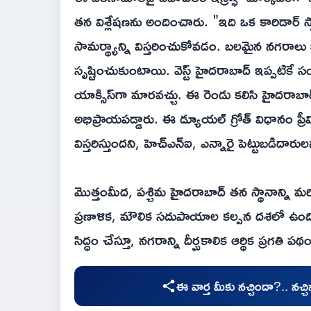
తన విశ్లేషణను అందించారు. "ఇది ఒక కారిడార్‌
సామర్థ్యాన్ని విస్తరించుకోవడం. బలమైన నగరాలు
సృష్టించుకుంటాయి. వెస్ట్ హైదరాబాద్ ఇప్పటికే సం
యాక్సిస్‌గా మారవచ్చు. ఈ రెండు కలిసి హైదరాబాద్
అభిప్రాయపడ్డారు. ఈ డ్యూయల్ గ్రోత్ విధానం ప
విస్తరిస్తుందని, హెచ్‌ఎన్‌ఐ, ఎన్నారై పెట్టుబడి
మొత్తంమీద, పశ్చిమ హైదరాబాద్ తన స్థానాన్ని మరి
ప్రణాళిక, మౌలిక సదుపాయాల కల్పన దశలో ఉంది. ఈ
సిద్ధం చేస్తూ, నగరాన్ని దీర్ఘకాలిక ఆర్థిక ప్రగతి
ఈ వార్త మీకు నచ్చిందా?.. నచ్