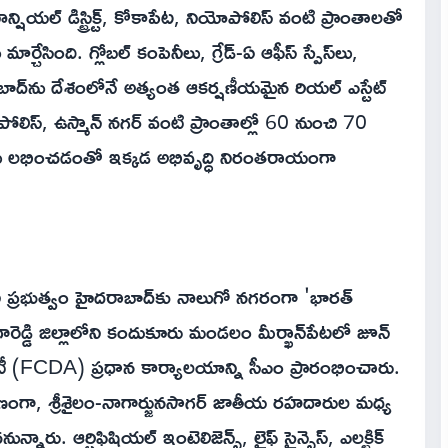
ాన్షియల్ డిస్ట్రిక్ట్, కోకాపేట, నియోపోలిస్ వంటి ప్రాంతాలతో
సింది. గ్లోబల్ కంపెనీలు, గ్రేడ్-ఏ ఆఫీస్ స్పేస్‌లు,
ాబాద్‌ను దేశంలోనే అత్యంత ఆకర్షణీయమైన రియల్ ఎస్టేట్
యోపోలిస్, ఉస్మాన్ నగర్ వంటి ప్రాంతాల్లో 60 నుంచి 70
ులు లభించడంతో ఇక్కడ అభివృద్ధి నిరంతరాయంగా
ోని ప్రభుత్వం హైదరాబాద్‌కు నాలుగో నగరంగా 'భారత్
ంగారెడ్డి జిల్లాలోని కందుకూరు మండలం మీర్ఖాన్‌పేటలో జూన్
టీ (FCDA) ప్రధాన కార్యాలయాన్ని సీఎం ప్రారంభించారు.
షిణంగా, శ్రీశైలం-నాగార్జునసాగర్ జాతీయ రహదారుల మధ్య
రు. ఆర్టిఫిషియల్ ఇంటెలిజెన్స్, లైఫ్ సైన్సెస్, ఎలక్ట్రిక్