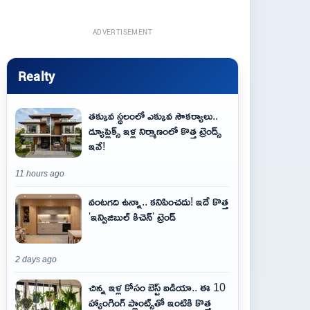
ADVERTISEMENT
Realty
తక్కువ స్థలంలో ఎక్కువ సౌకర్యాలు..
డ్యూప్లెక్స్ ఇళ్ల నిర్మాణంలో కొత్త ట్రెండ్స్
ఇవే!
11 hours ago
వంటగది ఉన్నా.. కనిపించదు! ఇదే కొత్త
'ఇన్విజిబుల్ కిచెన్' ట్రెండ్
2 days ago
చిన్న ఇళ్ల కోసం బెస్ట్ ఐడియా.. ఈ 10
హ్యాంగింగ్ ప్లాంట్స్‌తో ఇంటికి కొత్త