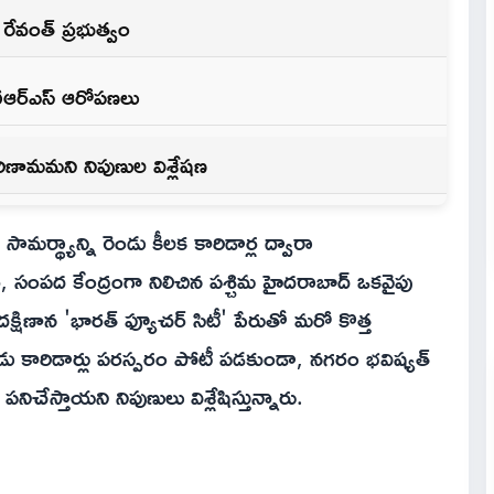
న రేవంత్ ప్రభుత్వం
బీఆర్ఎస్ ఆరోపణలు
రిణామమని నిపుణుల విశ్లేషణ
మర్థ్యాన్ని రెండు కీలక కారిడార్ల ద్వారా
ార, సంపద కేంద్రంగా నిలిచిన పశ్చిమ హైదరాబాద్ ఒకవైపు
ా దక్షిణాన 'భారత్ ఫ్యూచర్ సిటీ' పేరుతో మరో కొత్త
రెండు కారిడార్లు పరస్పరం పోటీ పడకుండా, నగరం భవిష్యత్
పనిచేస్తాయని నిపుణులు విశ్లేషిస్తున్నారు.