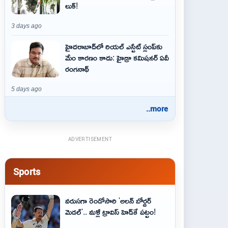
లుక్!
3 days ago
హైదరాబాద్‌లో రియల్ ఎస్టేట్ స్లంప్‌కు
మేం కారణం కాదు: హైడ్రా కమిషనర్ ఏవీ
రంగనాథ్
5 days ago
..more
ADVERTISEMENT
Sports
వరుసగా రెండోసారి 'అలన్ బోర్డర్
మెడల్'.. మళ్లీ ట్రావిస్ హెడ్‌కే పట్టం!