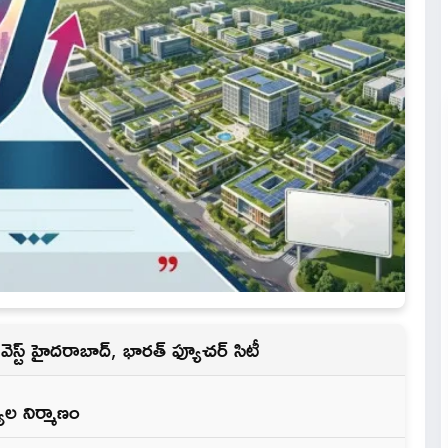
 వెస్ట్ హైదరాబాద్, భారత్ ఫ్యూచర్ సిటీ
ాల నిర్మాణం