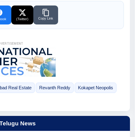
Copy Link
book
(Twitter)
DVERTISEMENT
bad Real Estate
Revanth Reddy
Kokapet Neopolis
 Telugu News