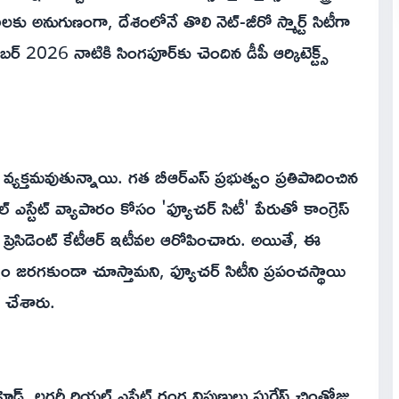
ు అనుగుణంగా, దేశంలోనే తొలి నెట్-జీరో స్మార్ట్ సిటీగా
ెంబర్ 2026 నాటికి సింగపూర్‌కు చెందిన డీపీ ఆర్కిటెక్ట్స్
 వ్యక్తమవుతున్నాయి. గత బీఆర్ఎస్ ప్రభుత్వం ప్రతిపాదించిన
్ ఎస్టేట్ వ్యాపారం కోసం 'ఫ్యూచర్ సిటీ' పేరుతో కాంగ్రెస్
ంగ్ ప్రెసిడెంట్ కేటీఆర్ ఇటీవల ఆరోపించారు. అయితే, ఈ
ం జరగకుండా చూస్తామని, ఫ్యూచర్ సిటీని ప్రపంచస్థాయి
టం చేశారు.
డ్, లగ్జరీ రియల్ ఎస్టేట్ రంగ నిపుణులు సురేష్ చింతోజు