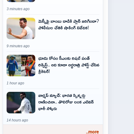
3 minutes ago
మెస్సీపై బాంబు దాడికి ప్లాన్‌ జరిగిందా?
పోలీసుల చేతికి షాకింగ్‌ నివేదిక!
9 minutes ago
భూమి కోసం సీఎంకు రిషబ్ పంత్
రిక్వెస్ట్‌.. అది కూడా అర్ధరాత్రి పోస్ట్ చేసిన
క్రికెట‌ర్‌!
1 hour ago
వార్మప్ మ్యాచ్: భారత స్పిన్నర్లు
రాణించినా.. తొలిరోజు లంక ఎలెవన్
భారీ స్కోరు
14 hours ago
..more