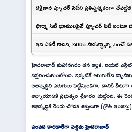
దక్షిణాన ఫ్యూచర్ సిటీని ప్రతిష్టాత్మకంగా చేపట్టి
ఫార్మా సిటీ భూములపైనే ఫ్యూచర్ సిటీ అంటూ 
ఇది పోటీ కాదని, నగరం సామర్థ్యాన్ని పెంచే ప
హైదరాబాద్ మహానగరం తన ఆర్థిక, రియల్ ఎస్టేట్ సా
విస్తరించుకుంటోంది. ఇప్పటికే తిరుగులేని వ్యాప
అభివృద్ధిని పరుగులు పెట్టిస్తుండగా, దానికి దీటుగ
అధ్యాయానికి ప్రభుత్వం శ్రీకారం చుట్టింది. ఈ 
అభివృద్ధికి రెండు చోదక శక్తులుగా (గ్రోత్ ఇంజన్లు) 
సంపద కారిడార్‌గా పశ్చిమ హైదరాబాద్