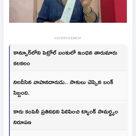
ADVERTISEMENT
కాన్పూర్‌లోని పెట్రోల్ బంకులో ఇంధన తారుమారు
కలకలం
నిలదీసిన వాహనదారుడు.. సాకులు చెప్పిన బంక్
సిబ్బంది.
కారు కంపెనీ ప్రతినిధిని పిలిపించి ట్యాంక్ సామర్థ్యం
నిరూపణ