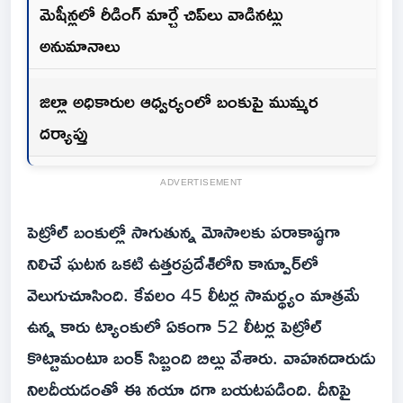
మెషీన్లలో రీడింగ్ మార్చే చిప్‌లు వాడినట్లు
అనుమానాలు
జిల్లా అధికారుల ఆధ్వర్యంలో బంకుపై ముమ్మర
దర్యాప్తు
ADVERTISEMENT
పెట్రోల్ బంకుల్లో సాగుతున్న మోసాలకు పరాకాష్ఠగా
నిలిచే ఘటన ఒకటి ఉత్తరప్రదేశ్‌లోని కాన్పూర్‌లో
వెలుగుచూసింది. కేవలం 45 లీటర్ల సామర్థ్యం మాత్రమే
ఉన్న కారు ట్యాంకులో ఏకంగా 52 లీటర్ల పెట్రోల్
కొట్టామంటూ బంక్ సిబ్బంది బిల్లు వేశారు. వాహనదారుడు
నిలదీయడంతో ఈ నయా దగా బయటపడింది. దీనిపై