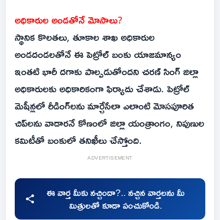
అధికారుల అండతోనే మోసాలు?
స్థానిక కొలతలు, తూకాల శాఖ అధికారుల
అండదండలతోనే ఈ పెట్రోల్ బంకు యాజమాన్యం
ఇంతటి భారీ దగాకు పాల్పడుతోందని చరణ్ సింగ్ జిల్లా
అధికారులకు అధికారికంగా ఫిర్యాదు చేశాడు. పెట్రోల్
మెషీన్లలో రీడింగ్‌లను మార్చేసేలా ఎలాంటి మోసపూరిత
చిప్‌లను వాడారనే కోణంలో జిల్లా యంత్రాంగం, నిపుణుల
కమిటీతో బంకులో తనిఖీలు చేస్తోంది.
ADVERTISEMENT
ఈ వార్త మీకు నచ్చిందా?.. నచ్చిన వార్తలను మీ
మిత్రులతో కూడా పంచుకోండి.