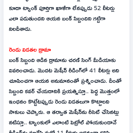
కూడా ట్యాంక్ పూర్తిగా ఖాళీగా లేనప్పుడు 52 లీటర్లు
ఎలా పడుతుందని ఆయన బంక్ సిబ్బందిని గట్టిగా
నిలదీశాడు.
రెండు విడతల డ్రామా
బంక్ సిబ్బంది ఆడిన డ్రామాను చరణ్ సింగ్ మీడియాకు
వివరించాడు. మొదట మెషీన్‌ రీడింగ్‌లో 41 లీటర్లు అని
చూపించగా ఆయన అనుమానంతో ప్రశ్నించాడు. దీంతో
సిబ్బంది కవర్ చేయడానికి ప్రయత్నిస్తూ.. పెద్ద మొత్తంలో
ఇంధనం కొట్టేటప్పుడు రెండు విడతలుగా కొట్టాలని
సాకులు చెప్పారు. ఆ తర్వాత మెషీన్‌ను రీసెట్ చేసినట్లు
నటిస్తూ.. ట్యాంకులో ఎలాంటి పెట్రోల్ పోయకుండానే
రీడింగ్‌ను మార్చేసి మరో 11 లీటర్లు అదనంగా కలిపి