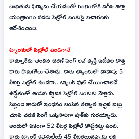
బాధితుడు ఫిర్యాదు చేయడంతో రంగంలోకి దిగిన జిల్లా
యంత్రాంగం సదరు పెట్రోల్ బంకుపై విచారణకు
ఆదేశించింది.
ట్యాంకులో పెట్రోల్ ఉండగానే
కాన్పూర్‌కు చెందిన చరణ్ సింగ్ అనే వ్యక్తి ఇటీవల కొత్త
కారు కొనుగోలు చేశాడు. కారు ట్యాంకులో దాదాపు 5
లీటర్ల పెట్రోల్ ఉండగా.. ట్యాంక్ ఫుల్ చేయించాలనే
ఉద్దేశంతో ఆయన స్థానిక పెట్రోల్ బంకుకు వెళ్లాడు.
సిబ్బంది కారులో ఇంధనం నింపిన తర్వాత ఇచ్చిన బిల్లు
చూసి చరణ్ సింగ్ ఒక్కసారిగా షాక్‌కు గురయ్యాడు.
అందులో ఏకంగా 52 లీటర్ల పెట్రోల్ కొట్టినట్లు ఉంది.
కారు ట్యాంక్ కెపాసిటీయే 45 లీటర్లయినప్పుడు అది