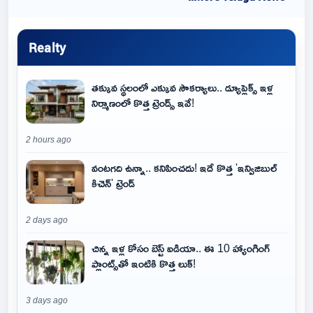
Realty
తక్కువ స్థలంలో ఎక్కువ సౌకర్యాలు.. డ్యూప్లెక్స్ ఇళ్ల
నిర్మాణంలో కొత్త ట్రెండ్స్ ఇవే!
2 hours ago
వంటగది ఉన్నా.. కనిపించదు! ఇదే కొత్త 'ఇన్విజిబుల్
కిచెన్' ట్రెండ్
2 days ago
చిన్న ఇళ్ల కోసం బెస్ట్ ఐడియా.. ఈ 10 హ్యాంగింగ్
ప్లాంట్స్‌తో ఇంటికి కొత్త లుక్!
3 days ago