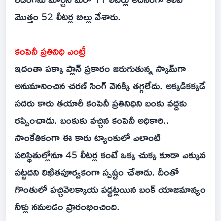
మొత్తం 52 లీటర్ల బిల్లు వేశారు.
కంపెనీ ప్రతినిధి ఎంట్రీ
ఇదంతా పక్కా ప్లాన్ ప్రకారం జరుగుతున్న స్కామ్‌గా
అనుమానించిన చరణ్ సింగ్ వెనక్కి తగ్గలేదు. అక్కడికక్కడే
సదరు కారు తయారీ కంపెనీ ప్రతినిధిని బంకు వద్దకు
రప్పించాడు. బంకుకు వచ్చిన కంపెనీ అధికారి..
సాంకేతికంగా ఈ కారు ట్యాంకులో ఎలాంటి
పరిస్థితుల్లోనూ 45 లీటర్ల కంటే ఒక్క చుక్క కూడా ఎక్కువ
పట్టదని లిఖితపూర్వకంగా స్పష్టం చేశాడు. దీంతో
గొంతులో పచ్చివెలక్కాయ పడ్డట్లయిన బంక్ యాజమాన్యం
నీళ్లు నమలడం ప్రారంభించింది.