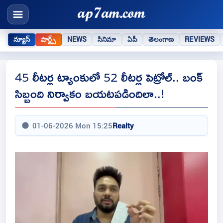
న్యూస్
షార్ట్స్
NEWS
సినిమా
ఏపీ
తెలంగాణ
REVIEWS
45 లీటర్ల ట్యాంకులో 52 లీటర్ల పెట్రోల్‌.. బంక్‌
సిబ్బంది నిర్వాకం బయటపడిందిలా..!
01-06-2026 Mon 15:25
Realty