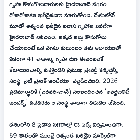
గృహ కొనుగోలుదారులకు హైదరాబాద్ నగరం
రోజురోజుకూ ఖరీదైనదిగా మారుతోంది. దేశంలోనే
మూడో అత్యంత ఖరీదైన నివాస గృహాల విపణిగా
హైదరాబాద్ నిలిచింది. ఇక్కడ ఇల్లు కొనుగోలు
చేయాలంటే ఒక సగటు కుటుంబం తమ ఆదాయంలో
ఏకంగా 41 శాతాన్ని గృహ రుణ ఈఎంఐలకే
కేటాయించాల్సి వస్తోందని ప్రముఖ ప్రాపర్టీ కన్సల్టెన్సీ
సంస్థ 'నైట్ ఫ్రాంక్ ఇండియా' వెల్లడించింది. 2026
ప్రథమార్ధానికి (జనవరి-జూన్) సంబంధించిన 'అఫర్డబిలిటీ
ఇండెక్స్' నివేదికను ఆ సంస్థ తాజాగా విడుదల చేసింది.
దేశంలోని 8 ప్రధాన నగరాల్లో ఈ సర్వే నిర్వహించగా,
69 శాతంతో ముంబై అత్యంత ఖరీదైన మార్కెట్‌గా