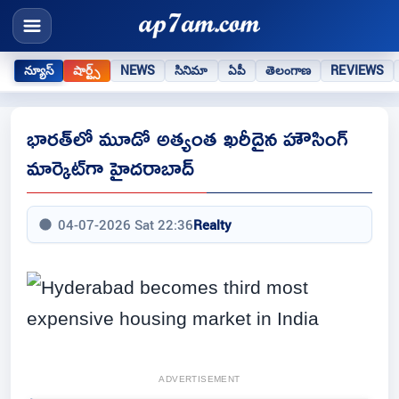
న్యూస్
షార్ట్స్
NEWS
సినిమా
ఏపీ
తెలంగాణ
REVIEWS
భారత్‌లో మూడో అత్యంత ఖరీదైన హౌసింగ్
మార్కెట్‌గా హైదరాబాద్
04-07-2026 Sat 22:36
Realty
ADVERTISEMENT