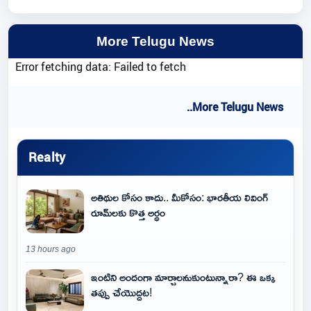
More Telugu News
Error fetching data: Failed to fetch
..More Telugu News
Realty
అతిథుల కోసం కాదు.. మీకోసం: భారతీయ లివింగ్
రూమ్‌లకు కొత్త అర్థం
13 hours ago
ఇంటిని అందంగా మార్చాలనుకుంటున్నారా? ఈ ఒక్క
తప్పు చేయొద్దట!