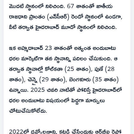
మొదటి స్థానంలో నిలిచింది. 67 శాతంతో జాతీయ
రాజధాని ప్రాంతం (ఎన్‌సీఆర్) రెండో స్థానంలో ఉండగా,
వీటి తర్వాత హైదరాబాద్ మూడో స్థానంలో నిలిచింది.
ఇక అహ్మదాబాద్ 23 శాతంతో అత్యంత అందుబాటు
ధరల మార్కెట్‌గా తన స్థానాన్ని పదిలం చేసుకుంది. ఆ
తర్వాత స్థానాల్లో కోల్‌కతా (25 శాతం), పుణే (28
శాతం), చెన్నై (29 శాతం), బెంగళూరు (35 శాతం)
ఉన్నాయి. 2025 చివరి నాటితో పోలిస్తే హైదరాబాద్‌లో
ధరల అందుబాటు విషయంలో పెద్దగా మార్పులు
చోటుచేసుకోలేదు.
2022లో ద్రవ్యోల్బణాన్ని కట్టడి చేసేందుకు ఆర్‌బీఐ రెపో