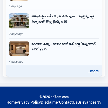
1 day ago
తక్కువ స్థలంలో ఎక్కువ సౌకర్యాలు.. డ్యూప్లెక్స్ ఇళ్ల
నిర్మాణంలో కొత్త ట్రెండ్స్ ఇవే!
2 days ago
వంటగది ఉన్నా.. కనిపించదు! ఇదే కొత్త 'ఇన్విజిబుల్
కిచెన్' ట్రెండ్
4 days ago
..more
©2026 ap7am.com
Home
Privacy Policy
Disclaimer
ContactUs
Grievances
NV