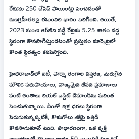
రేటును 250 బేసిస్ పాయింట్లు పెంచడంతో
రుణగ్రహీతలపై ఈఎంఐల భారం పెరిగింది. అయితే,
2023 నుంచి ఆర్‌బీఐ వడ్డీ రేట్లను 5.25 శాతం వద్ద
స్థిరంగా కొనసాగిస్తుండటంతో ప్రస్తుతం మార్కెట్లలో
కొంత స్థిరత్వం కనిపిస్తోంది.
హైదరాబాద్‌లో ఐటీ, ఫార్మా రంగాల విస్తరణ, మెరుగైన
మౌలిక సదుపాయాలు, నాణ్యమైన జీవన ప్రమాణాలు
వంటి అంశాలు రియల్ ఎస్టేట్ డిమాండ్‌ను మరింత
పెంచుతున్నాయి. దీంతో ఇళ్ల ధరలు స్థిరంగా
పెరుగుతున్నప్పటికీ, కొనుగోలు శక్తిపై ఒత్తిడి
కొనసాగుతూనే ఉంది. సాధారణంగా, ఒక వ్యక్తి
ఆదాయంలో ఈఎంఐ భారం 50 శాతానికి మించితే