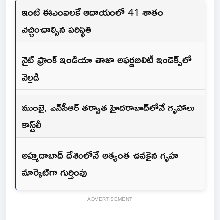
ఇంటి ఈఎంఐలకే ఆదాయంలో 41 శాతం
వెచ్చించాల్సిన పరిస్థితి
నైట్ ఫ్రాంక్ ఇండియా తాజా అఫర్డబిలిటీ ఇండెక్స్‌లో
వెల్లడి
ముంబై, ఎన్‌సీఆర్ తర్వాత హైదరాబాద్‌లోనే గృహాలు
కాస్ట్‌లీ
అహ్మదాబాద్ దేశంలోనే అత్యంత చవకైన గృహ
మార్కెట్‌గా గుర్తింపు
ADVERTISEMENT