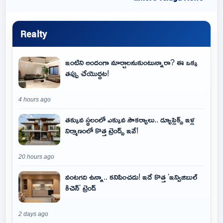
Realty
ఇంటిని అందంగా మార్చాలనుకుంటున్నారా? ఈ ఒక్క
తప్పు చేయొద్దట!
4 hours ago
తక్కువ స్థలంలో ఎక్కువ సౌకర్యాలు.. డ్యూప్లెక్స్ ఇళ్ల
నిర్మాణంలో కొత్త ట్రెండ్స్ ఇవే!
20 hours ago
వంటగది ఉన్నా.. కనిపించదు! ఇదే కొత్త 'ఇన్విజిబుల్
కిచెన్' ట్రెండ్
2 days ago