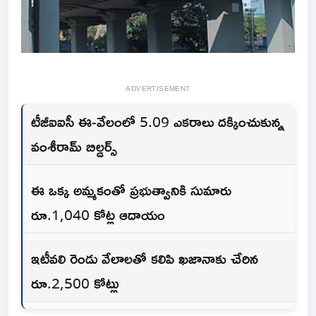
ADVERTISEMENT
టీజీఐఐసీ ఈ-వేలంలో 5.09 ఎకరాలు దక్కించుకున్న
వంశీరామ్ బిల్డర్స్
ఈ ఒక్క అమ్మకంతో ప్రభుత్వానికి సుమారు
రూ.1,040 కోట్ల ఆదాయం
ఇటీవలి రెండు వేలాలతో కలిపి ఖజానాకు చేరిన
రూ.2,500 కోట్లు