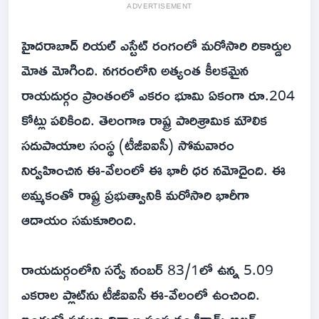
ADVERTISEMENT
హైదరాబాద్ రియల్ ఎస్టేట్ రంగంలో మరోసారి రికార్డుల
మోత మోగింది. నగరంలోని అత్యంత కీలకమైన
రాయదుర్గం ప్రాంతంలో ఎకరం భూమి ఏకంగా రూ.204
కోట్లు పలికింది. తెలంగాణ రాష్ట్ర పారిశ్రామిక మౌలిక
సదుపాయాల సంస్థ (టీజీఐఐసీ) సోమవారం
నిర్వహించిన ఈ-వేలంలో ఈ భారీ ధర నమోదైంది. ఈ
అమ్మకంతో రాష్ట్ర ప్రభుత్వానికి మరోసారి భారీగా
ఆదాయం సమకూరింది.
రాయదుర్గంలోని సర్వే నంబర్ 83/1లో ఉన్న 5.09
ఎకరాల ప్లాట్‌ను టీజీఐఐసీ ఈ-వేలంలో ఉంచింది.