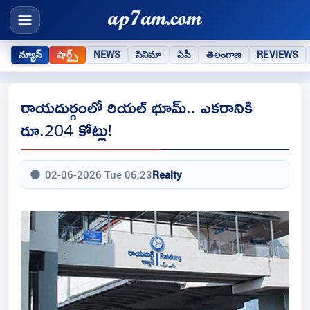
న్యూస్
షార్ట్స్
NEWS
సినిమా
ఏపీ
తెలంగాణ
REVIEWS
రాయదుర్గంలో రియల్ భూమ్.. ఎకరానికి
రూ.204 కోట్లు!
02-06-2026 Tue 06:23
Realty