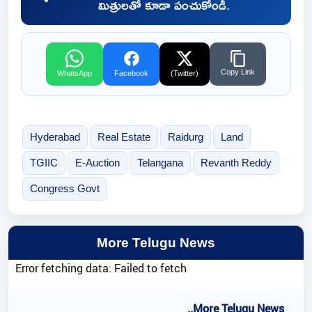
మిత్రులతో కూడా పంచుకోండి.
Copy Link
WhatsApp
Facebook
(Twitter)
Hyderabad
Real Estate
Raidurg
Land
TGIIC
E-Auction
Telangana
Revanth Reddy
Congress Govt
More Telugu News
Error fetching data: Failed to fetch
..More Telugu News