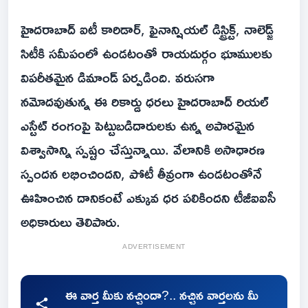
హైదరాబాద్ ఐటీ కారిడార్, ఫైనాన్షియల్ డిస్ట్రిక్ట్, నాలెడ్జ్
సిటీకి సమీపంలో ఉండటంతో రాయదుర్గం భూములకు
విపరీతమైన డిమాండ్ ఏర్పడింది. వరుసగా
నమోదవుతున్న ఈ రికార్డు ధరలు హైదరాబాద్ రియల్
ఎస్టేట్ రంగంపై పెట్టుబడిదారులకు ఉన్న అపారమైన
విశ్వాసాన్ని స్పష్టం చేస్తున్నాయి. వేలానికి అసాధారణ
స్పందన లభించిందని, పోటీ తీవ్రంగా ఉండటంతోనే
ఊహించిన దానికంటే ఎక్కువ ధర పలికిందని టీజీఐఐసీ
అధికారులు తెలిపారు.
ADVERTISEMENT
ఈ వార్త మీకు నచ్చిందా?.. నచ్చిన వార్తలను మీ