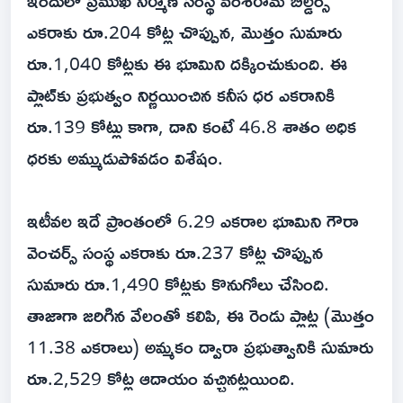
ఇందులో ప్రముఖ నిర్మాణ సంస్థ వంశీరామ్ బిల్డర్స్
ఎకరాకు రూ.204 కోట్ల చొప్పున, మొత్తం సుమారు
రూ.1,040 కోట్లకు ఈ భూమిని దక్కించుకుంది. ఈ
ప్లాట్‌కు ప్రభుత్వం నిర్ణయించిన కనీస ధర ఎకరానికి
రూ.139 కోట్లు కాగా, దాని కంటే 46.8 శాతం అధిక
ధరకు అమ్ముడుపోవడం విశేషం.
ఇటీవల ఇదే ప్రాంతంలో 6.29 ఎకరాల భూమిని గౌరా
వెంచర్స్ సంస్థ ఎకరాకు రూ.237 కోట్ల చొప్పున
సుమారు రూ.1,490 కోట్లకు కొనుగోలు చేసింది.
తాజాగా జరిగిన వేలంతో కలిపి, ఈ రెండు ప్లాట్ల (మొత్తం
11.38 ఎకరాలు) అమ్మకం ద్వారా ప్రభుత్వానికి సుమారు
రూ.2,529 కోట్ల ఆదాయం వచ్చినట్లయింది.