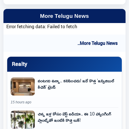
More Telugu News
Error fetching data: Failed to fetch
..More Telugu News
Realty
వంటగది ఉన్నా.. కనిపించదు! ఇదే కొత్త 'ఇన్విజిబుల్
కిచెన్' ట్రెండ్
15 hours ago
చిన్న ఇళ్ల కోసం బెస్ట్ ఐడియా.. ఈ 10 హ్యాంగింగ్
ప్లాంట్స్‌తో ఇంటికి కొత్త లుక్!