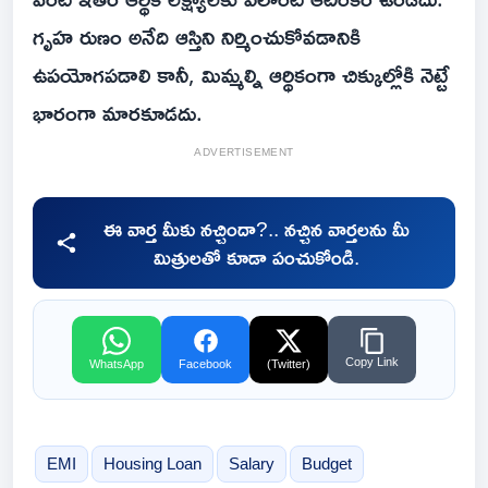
గృహ రుణం అనేది ఆస్తిని నిర్మించుకోవడానికి
ఉపయోగపడాలి కానీ, మిమ్మల్ని ఆర్థికంగా చిక్కుల్లోకి నెట్టే
భారంగా మారకూడదు.
ADVERTISEMENT
ఈ వార్త మీకు నచ్చిందా?.. నచ్చిన వార్తలను మీ
మిత్రులతో కూడా పంచుకోండి.
Copy Link
WhatsApp
Facebook
(Twitter)
EMI
Housing Loan
Salary
Budget