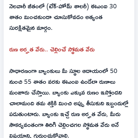
నెలవారీ జీతంలో (టేక్-హోమ్ శాలరీ) ఈఎంఐ 30
శాతం మించకుండా చూసుకోవడం అత్యంత
సురక్షితమైన మార్గం.
రుణ అర్హత వేరు.. చెల్లించే స్థోమత వేరు
సాధారణంగా బ్యాంకులు మీ స్థూల ఆదాయంలో 50
నుంచి 55 శాతం వరకు ఈఎంఐ ఉండేలా రుణాలు
మంజూరు చేస్తాయి. బ్యాంకు ఎక్కువ రుణం ఇస్తోందని
చాలామంది తమ శక్తికి మించి అప్పు తీసుకుని ఇబ్బందుల్లో
పడుతుంటారు. బ్యాంకు ఇచ్చే రుణ అర్హత వేరు, మీరు
సౌకర్యవంతంగా తిరిగి చెల్లించగల స్థోమత వేరు అనే
విషయాన్ని గుర్తుంచుకోవాలి.