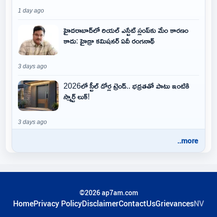
1 day ago
హైదరాబాద్‌లో రియల్ ఎస్టేట్ స్లంప్‌కు మేం కారణం
కాదు: హైడ్రా కమిషనర్ ఏవీ రంగనాథ్
3 days ago
2026లో స్టీల్ డోర్ల ట్రెండ్.. భద్రతతో పాటు ఇంటికి
స్మార్ట్ లుక్!
3 days ago
..more
©2026 ap7am.com
Home
Privacy Policy
Disclaimer
ContactUs
Grievances
NV