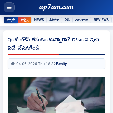
న్యూస్
షార్ట్స్
NEWS
సినిమా
ఏపీ
తెలంగాణ
REVIEWS
ఇంటి లోన్ తీసుకుంటున్నారా? ఈఎంఐ ఇలా
సెట్ చేసుకోండి!
04-06-2026 Thu 18:32
Realty