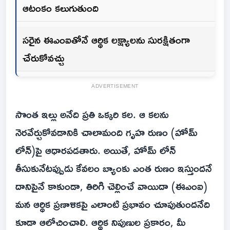
ఆటంకం కలుగుతుంది
సరైన ఈఎంఐతోనే ఆర్థిక లక్ష్యాలను సురక్షితంగా
చేరుకోవచ్చు
ADVERTISEMENT
సొంత ఇల్లు అనేది ప్రతి ఒక్కరి కల. ఆ కలను
నెరవేర్చుకోవడానికి చాలామంది గృహ రుణం (హోమ్
లోన్)పై ఆధారపడతారు. అయితే, హోమ్ లోన్
తీసుకునేటప్పుడు కేవలం బ్యాంకు ఎంత రుణం ఇస్తుందనే
దానిపైనే కాకుండా, తిరిగి చెల్లించే వాయిదా (ఈఎంఐ)
మన ఆర్థిక ప్రణాళికపై ఎలాంటి ప్రభావం చూపుతుందనేది
కూడా ఆలోచించాలి. ఆర్థిక నిపుణుల ప్రకారం, మీ