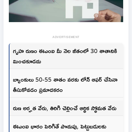
ADVERTISEMENT
గృహ రుణం ఈఎంఐ మీ నెల జీతంలో 30 శాతానికి
మించకూడదు
బ్యాంకులు 50-55 శాతం వరకు లోన్ ఆఫర్ చేసినా
తీసుకోవడం ప్రమాదకరం
రుణ అర్హత వేరు, తిరిగి చెల్లించే ఆర్థిక స్థోమత వేరు
ఈఎంఐ భారం పెరిగితే పొదుపు, పెట్టుబడులకు