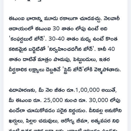
ఈఎంఐ భారాన్ని మూడు రకాలుగా చూడవచ్చు. నెలవారీ
ఆదాయంలో ఈఎంఐ 30 శాతం లోపు ఉంటే అది
'కంఫర్టబుల్ జోన్'. 30-40 శాతం మధ్య ఉంటే కొంత
కఠినమైన బడ్జెట్‌తో 'నిర్వహించదగిన జోన్'. కానీ 40
శాతం దాటితే మాత్రం పొదుపు, పెట్టుబడులు, ఇతర
దీర్ఘకాలిక లక్ష్యాలు దెబ్బతినే 'స్ట్రెస్ జోన్'లోకి వెళ్ళిపోతారు.
ఉదాహరణకు, మీ నెల జీతం రూ.1,00,000 అయితే,
మీ ఈఎంఐ రూ. 25,000 నుంచి రూ. 30,000 లోపు
ఉండేలా చూసుకోవడం సరైన నిర్ణయం. దీనివల్ల అనుకోని
ఖర్చులు, పిల్లల చదువులు, ఆరోగ్య బీమా, అత్యవసర నిధి
వంటి ఇతర ఆర్థిక లక్ష్యాలకు ఎలాంటి ఆటంకం ఉండదు.