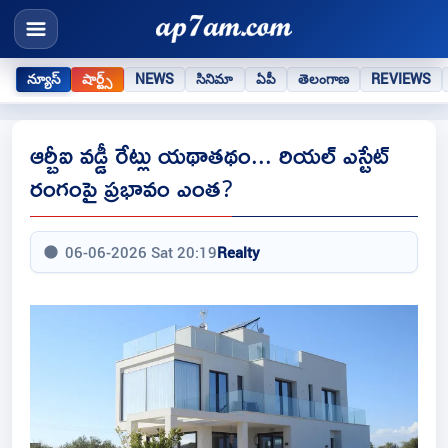
న్యూస్
షార్ట్స్
NEWS
సినిమా
ఏపీ
తెలంగాణ
REVIEWS
ఆర్బీఐ వడ్డీ రేట్లు యథాతథం... రియల్ ఎస్టేట్
రంగంపై ప్రభావం ఎంత?
06-06-2026 Sat 20:19
Realty