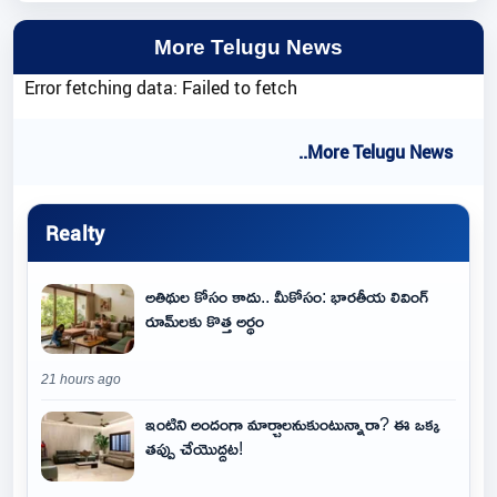
More Telugu News
Error fetching data: Failed to fetch
..More Telugu News
Realty
అతిథుల కోసం కాదు.. మీకోసం: భారతీయ లివింగ్
రూమ్‌లకు కొత్త అర్థం
21 hours ago
ఇంటిని అందంగా మార్చాలనుకుంటున్నారా? ఈ ఒక్క
తప్పు చేయొద్దట!