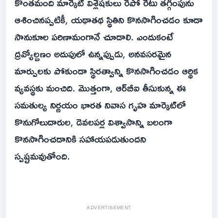
కొంతమంది మార్కెట్ విశ్లేషకులు రెపో రేటు తగ్గింపును
ఆశించినప్పటికీ, యథాతథ స్థితిని కొనసాగించడం కూడా
సానుకూల పరిణామంగానే చూడాలి. ఎందుకంటే
ద్రవ్యోల్బణం అదుపులో ఉన్నప్పుడు, అనవసరమైన
మార్పులకు పోకుండా స్థిరత్వాన్ని కొనసాగించడం ఆర్థిక
వ్యవస్థకు మంచిది. మొత్తంగా, ఆర్‌బీఐ తీసుకున్న ఈ
సమతుల్య నిర్ణయం భారత నివాస గృహ మార్కెట్‌లో
కొనుగోలుదారుల, డెవలపర్ల విశ్వాసాన్ని బలంగా
కొనసాగించడానికి సహాయపడుతుందని
స్పష్టమవుతోంది.
ADVERTISEMENT