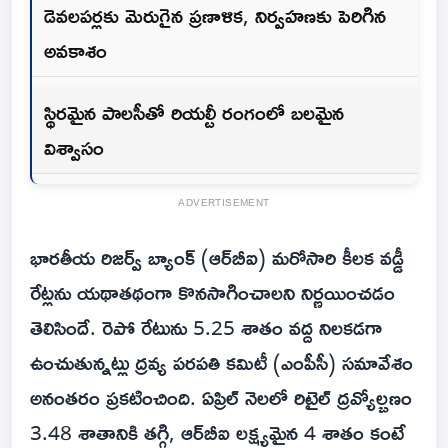
డెవలపర్లకు మెరుగైన ప్రణాళిక, నిర్వహణకు పెరిగిన
అవకాశం
స్థిరమైన పాలసీతో రియల్టీ రంగంలో బలమైన
విశ్వాసం
ADVERTISEMENT
భారతీయ రిజర్వ్ బ్యాంక్ (ఆర్‌బీఐ) మరోసారి కీలక వడ్డీ
రేట్లను యథాతథంగా కొనసాగించాలని నిర్ణయించడం
తెలిసిందే. రెపో రేటును 5.25 శాతం వద్ద నిలకడగా
ఉంచుతున్నట్లు ద్రవ్య పరపతి కమిటీ (ఎంపీసీ) సమావేశం
అనంతరం ప్రకటించింది. ఏప్రిల్ నెలలో రిటైల్ ద్రవ్యోల్బణం
3.48 శాతానికి తగ్గి, ఆర్‌బీఐ లక్ష్యమైన 4 శాతం కంటే