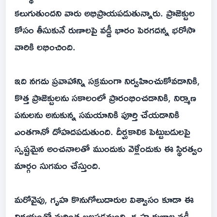
కలుగుతుందని వారు అభిప్రాయపడుతున్నారు. ప్రాజెక్టుల
కోసం తీసుకునే రుణాలపై వడ్డీ భారం పెరగదన్న భరోసా
వారికి లభించింది.
ఇది నగదు ప్రవాహాన్ని సక్రమంగా నిర్వహించుకోవడానికి,
కొత్త ప్రాజెక్టులను సకాలంలో ప్రారంభించడానికి, నిర్మాణ
పనులను అనుకున్న సమయానికి పూర్తి చేయడానికి
ఎంతగానో దోహదపడుతుంది. దీర్ఘకాలిక పెట్టుబడులపై
స్పష్టమైన అంచనాలతో ముందుకు వెళ్లేందుకు ఈ స్థిరత్వం
మార్గం సుగమం చేస్తుంది.
మరోవైపు, గృహ కొనుగోలుదారుల విశ్వాసం కూడా ఈ
నిర్ణయంతో మరింత బలపడనుంది. గృహ రుణాల వడ్డీ