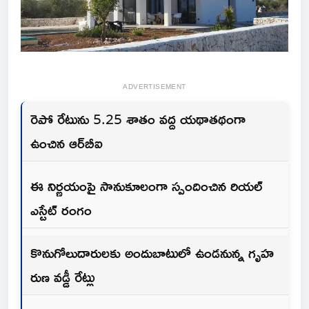
ADVERTISEMENT
రెపో రేటును 5.25 శాతం వద్ద యథాతథంగా
ఉంచిన ఆర్‌బీఐ
ఈ నిర్ణయంపై సానుకూలంగా స్పందించిన రియల్
ఎస్టేట్ రంగం
కొనుగోలుదారులకు అందుబాటులో ఉండనున్న గృహ
రుణ వడ్డీ రేట్లు