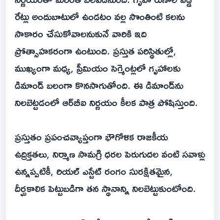
రేట్లు అందుబాటులో ఉండటం వల్ల సొంతింటి కలను
సాకారం చేసుకోవాలనుకునే వారికి ఇది
ప్రోత్సాహకరంగా ఉంటుంది. ప్రస్తుత పరిస్థితుల్లో,
ముఖ్యంగా మధ్య, ప్రీమియం సెగ్మెంట్లలో గృహాలకు
డిమాండ్ బలంగా కొనసాగుతోంది. ఈ డిమాండ్‌ను
నిలబెట్టడంలో ఆర్‌బీఐ నిర్ణయం కీలక పాత్ర పోషిస్తుంది.
ప్రస్తుతం ప్రపంచవ్యాప్తంగా భౌగోళిక రాజకీయ
ఉద్రిక్తతలు, నిర్మాణ సామగ్రి ధరల పెరుగుదల వంటి సవాళ్లు
ఉన్నప్పటికీ, రియల్ ఎస్టేట్ రంగం సురక్షితమైన,
దీర్ఘకాలిక పెట్టుబడిగా తన స్థానాన్ని నిలబెట్టుకుంటోంది.