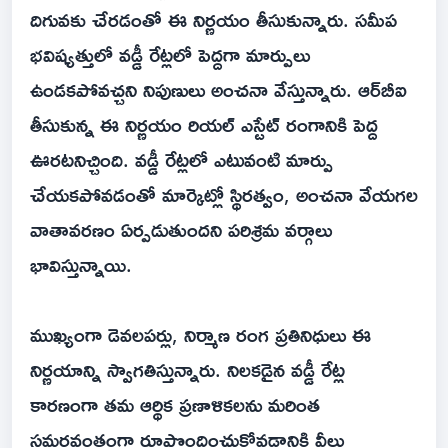
దిగువకు చేరడంతో ఈ నిర్ణయం తీసుకున్నారు. సమీప
భవిష్యత్తులో వడ్డీ రేట్లలో పెద్దగా మార్పులు
ఉండకపోవచ్చని నిపుణులు అంచనా వేస్తున్నారు. ఆర్‌బీఐ
తీసుకున్న ఈ నిర్ణయం రియల్ ఎస్టేట్ రంగానికి పెద్ద
ఊరటనిచ్చింది. వడ్డీ రేట్లలో ఎటువంటి మార్పు
చేయకపోవడంతో మార్కెట్లో స్థిరత్వం, అంచనా వేయగల
వాతావరణం ఏర్పడుతుందని పరిశ్రమ వర్గాలు
భావిస్తున్నాయి.
ముఖ్యంగా డెవలపర్లు, నిర్మాణ రంగ ప్రతినిధులు ఈ
నిర్ణయాన్ని స్వాగతిస్తున్నారు. నిలకడైన వడ్డీ రేట్ల
కారణంగా తమ ఆర్థిక ప్రణాళికలను మరింత
సమర్థవంతంగా రూపొందించుకోవడానికి వీలు