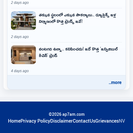
2 days ago
తక్కువ స్థలంలో ఎక్కువ సౌకర్యాలు.. డ్యూప్లెక్స్ ఇళ్ల
నిర్మాణంలో కొత్త ట్రెండ్స్ ఇవే!
2 days ago
వంటగది ఉన్నా.. కనిపించదు! ఇదే కొత్త 'ఇన్విజిబుల్
కిచెన్' ట్రెండ్
4 days ago
..more
©2026 ap7am.com
Home
Privacy Policy
Disclaimer
ContactUs
Grievances
NV