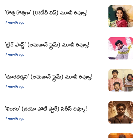
'కొత్త కొత్తగా' (ఈటీవీ విన్) మూవీ రివ్యూ!
1 month ago
'బ్రేక్ ఫాస్ట్' (అమెజాన్ ప్రైమ్) మూవీ రివ్యూ!
1 month ago
'దూరదర్శని' (అమెజాన్ ప్రైమ్) మూవీ రివ్యూ!
1 month ago
'లింగం' (జియో హాట్ స్టార్) సిరీస్ రివ్యూ!
1 month ago