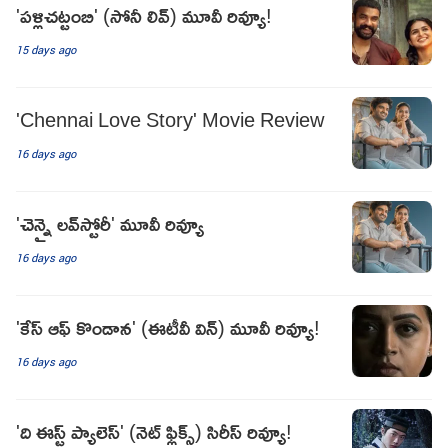
'పళ్లిచట్టంబి' (సోనీ లివ్) మూవీ రివ్యూ!
15 days ago
'Chennai Love Story' Movie Review
16 days ago
'చెన్నై లవ్‌స్టోరీ' మూవీ రివ్యూ
16 days ago
'కేస్ ఆఫ్ కొండాన' (ఈటీవీ విన్) మూవీ రివ్యూ!
16 days ago
'ది ఈస్ట్ ప్యాలెస్' (నెట్ ఫ్లిక్స్) సిరీస్ రివ్యూ!