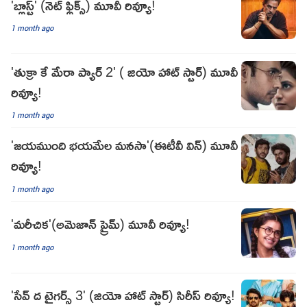
'బ్లాస్ట్' (నెట్ ఫ్లిక్స్) మూవీ రివ్యూ!
1 month ago
'తుక్రా కే మేరా ప్యార్ 2' ( జియో హాట్ స్టార్) మూవీ
రివ్యూ!
1 month ago
'జయముంది భయమేల మనసా'(ఈటీవీ విన్) మూవీ
రివ్యూ!
1 month ago
'మరీచిక'(అమెజాన్ ప్రైమ్) మూవీ రివ్యూ!
1 month ago
'సేవ్ ద టైగర్స్ 3' (జియో హాట్ స్టార్) సిరీస్ రివ్యూ!