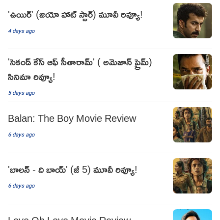
'ఉయిర్' (జియో హాట్ స్టార్) మూవీ రివ్యూ!
4 days ago
'సెకండ్ కేస్ ఆఫ్ సీతారామ్' ( అమెజాన్ ప్రైమ్)
సినిమా రివ్యూ!
5 days ago
Balan: The Boy Movie Review
6 days ago
'బాలన్ - ది బాయ్' (జీ 5) మూవీ రివ్యూ!
6 days ago
Love Oh Love Movie Review