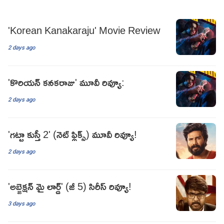
'Korean Kanakaraju' Movie Review
2 days ago
'కొరియన్‌ కనకరాజు' మూవీ రివ్యూ:
2 days ago
'గట్టా కుస్తీ 2' (నెట్ ఫ్లిక్స్) మూవీ రివ్యూ!
2 days ago
'అబ్జెక్షన్ మై లార్డ్' (జీ 5) సిరీస్ రివ్యూ!
3 days ago