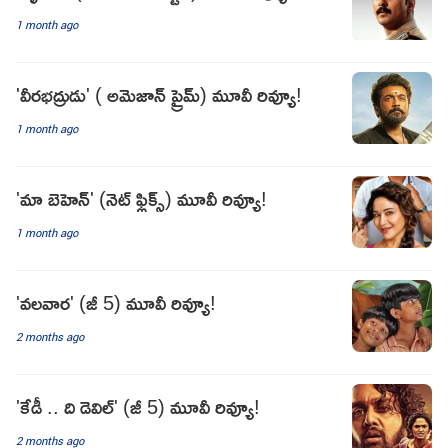
1 month ago
'వీరభద్రుడు' ( అమెజాన్ ప్రైమ్) మూవీ రివ్యూ!
1 month ago
'మా బెహెన్' (నెట్ ఫ్లిక్స్) మూవీ రివ్యూ!
1 month ago
'వలవార' (జీ 5) మూవీ రివ్యూ!
2 months ago
'కేడీ .. ది డెవిల్' (జీ 5) మూవీ రివ్యూ!
2 months ago