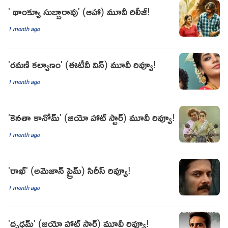
' థాంక్యూ సుబ్బారావు' (ఆహా) మూవీ రిలీజ్!
1 month ago
'రమణి కల్యాణం' (ఈటీవీ విన్) మూవీ రివ్యూ!
1 month ago
'కెనతా కానోమ్' (జియో హాట్ స్టార్) మూవీ రివ్యూ!
1 month ago
'రాఖ్' (అమెజాన్ ప్రైమ్) సిరీస్ రివ్యూ!
1 month ago
'దృఢమ్' (జియో హాట్ స్టార్) మూవీ రివ్యూ!