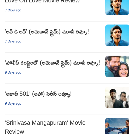
7 days ago
'లవ్ ఓ లవ్' (అమెజాన్ ప్రైమ్) మూవీ రివ్యూ!
7 days ago
'పోలీస్ కంప్లైంట్' (అమెజాన్ ప్రైమ్) మూవీ రివ్యూ!
8 days ago
'ఆజాదీ 501' (ఆహా) సిరీస్ రివ్యూ!
9 days ago
'Srinivasa Mangapuram' Movie
Review