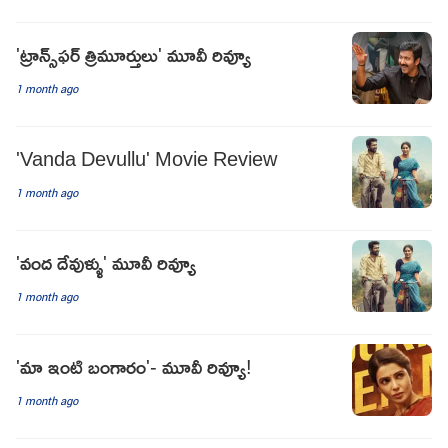
'ట్రాన్స్‌ఫర్‌ త్రిమూర్తులు' మూవీ రివ్యూ
1 month ago
'Vanda Devullu' Movie Review
1 month ago
'వంద దేవుళ్ళు' మూవీ రివ్యూ
1 month ago
'మా ఇంటి బంగారం'- మూవీ రివ్యూ!
1 month ago