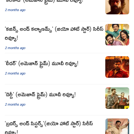
2 months ago
'కజిన్స్ అండ్ కల్యాణమ్స్' (జియో హాట్ స్టార్) సిరీస్
రివ్యూ!
2 months ago
'లీడర్' (అమెజాన్ ప్రైమ్) మూవీ రివ్యూ!
2 months ago
'డెర్బీ' (అమెజాన్ ప్రైమ్) మూవీ రివ్యూ!
2 months ago
'బ్రదర్స్ అండ్ సిస్టర్స్'(జియో హాట్ స్టార్) సిరీస్
రివ్యూ!