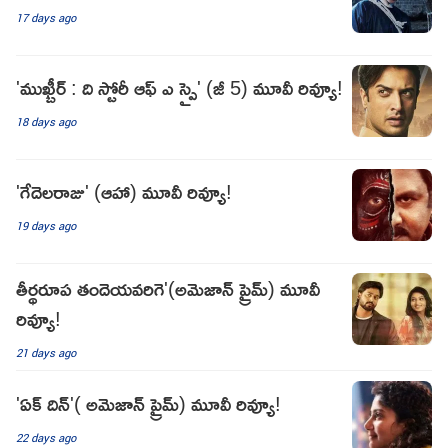
17 days ago
'ముఖ్బీర్ : ది స్టోరీ ఆఫ్ ఎ స్పై' (జీ 5) మూవీ రివ్యూ!
18 days ago
'గేదెలరాజు' (ఆహా) మూవీ రివ్యూ!
19 days ago
తీర్థరూప తందెయవరిగె'(అమెజాన్ ప్రైమ్) మూవీ
రివ్యూ!
21 days ago
'ఏక్ దిన్'( అమెజాన్ ప్రైమ్) మూవీ రివ్యూ!
22 days ago