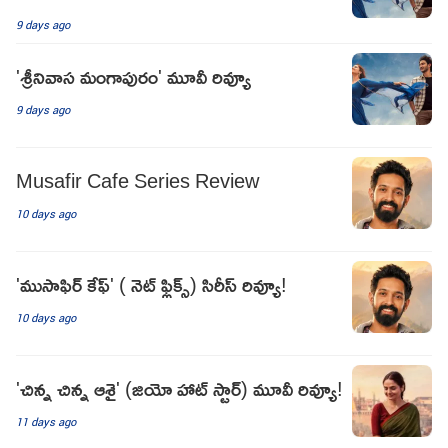
9 days ago
'శ్రీనివాస మంగాపురం' మూవీ రివ్యూ
9 days ago
Musafir Cafe Series Review
10 days ago
'ముసాఫిర్ కేఫ్' ( నెట్ ఫ్లిక్స్) సిరీస్ రివ్యూ!
10 days ago
'చిన్న చిన్న ఆశై' (జియో హాట్ స్టార్) మూవీ రివ్యూ!
11 days ago