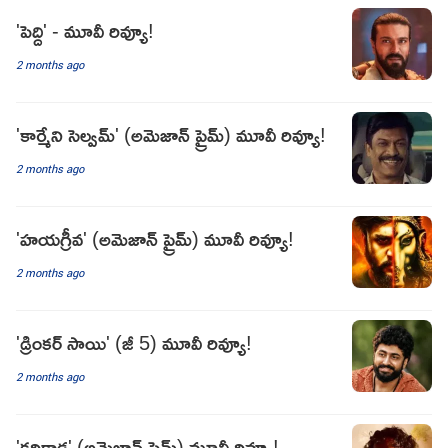
'పెద్ది' - మూవీ రివ్యూ!
2 months ago
'కార్మేని సెల్వమ్' (అమెజాన్ ప్రైమ్) మూవీ రివ్యూ!
2 months ago
'హయగ్రీవ' (అమెజాన్ ప్రైమ్) మూవీ రివ్యూ!
2 months ago
'డ్రింకర్ సాయి' (జీ 5) మూవీ రివ్యూ!
2 months ago
'కరికాడ' (అమెజాన్ ప్రైమ్) మూవీ రివ్యూ!