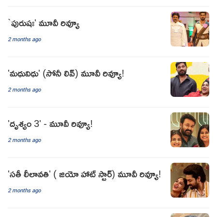
`పురుషః' మూవీ రివ్యూ
2 months ago
'మధువిధు' (సోనీ లివ్) మూవీ రివ్యూ!
2 months ago
'దృశ్యం 3' - మూవీ రివ్యూ!
2 months ago
'సతీ లీలావతి' ( జియో హాట్ స్టార్) మూవీ రివ్యూ!
2 months ago