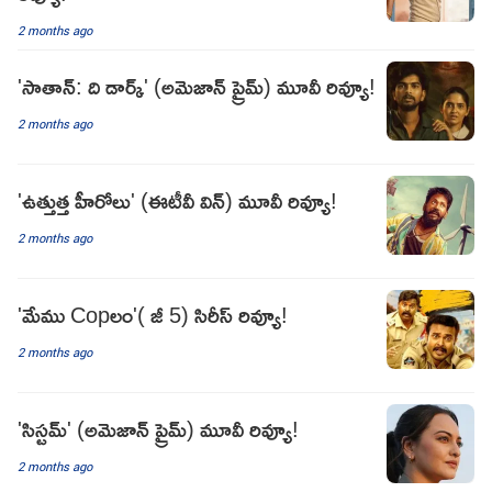
2 months ago
'సాతాన్: ది డార్క్' (అమెజాన్ ప్రైమ్) మూవీ రివ్యూ!
2 months ago
'ఉత్తుత్త హీరోలు' (ఈటీవీ విన్) మూవీ రివ్యూ!
2 months ago
'మేము Copలం'( జీ 5) సిరీస్ రివ్యూ!
2 months ago
'సిస్టమ్' (అమెజాన్ ప్రైమ్) మూవీ రివ్యూ!
2 months ago