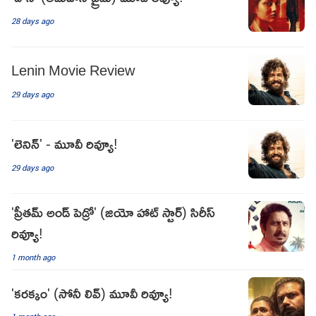
28 days ago
Lenin Movie Review
29 days ago
'లెనిన్' - మూవీ రివ్యూ!
29 days ago
'ప్రీతమ్ అండ్ పెడ్రో' (జియో హాట్ స్టార్) సిరీస్
రివ్యూ!
1 month ago
'కరక్కం' (సోనీ లివ్) మూవీ రివ్యూ!