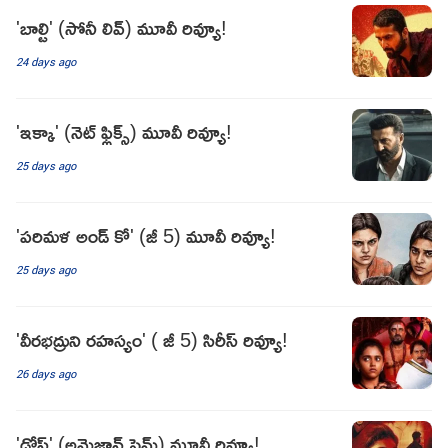
'బాల్టి' (సోనీ లివ్) మూవీ రివ్యూ!
24 days ago
'ఇక్కా' (నెట్ ఫ్లిక్స్) మూవీ రివ్యూ!
25 days ago
'పరిమళ అండ్ కో' (జీ 5) మూవీ రివ్యూ!
25 days ago
'వీరభద్రుని రహస్యం' ( జీ 5) సిరీస్ రివ్యూ!
26 days ago
'డోస్' (అమెజాన్ ప్రైమ్) మూవీ రివ్యూ!