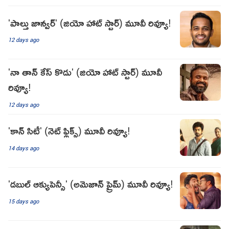
'పాల్తు జాన్వర్' (జియో హాట్ స్టార్) మూవీ రివ్యూ!
12 days ago
'నా తాన్ కేస్ కొడు' (జియో హాట్ స్టార్) మూవీ
రివ్యూ!
12 days ago
'కాన్ సిటీ' (నెట్ ఫ్లిక్స్) మూవీ రివ్యూ!
14 days ago
'డబుల్ ఆక్యుపెన్సీ' (అమెజాన్ ప్రైమ్) మూవీ రివ్యూ!
15 days ago