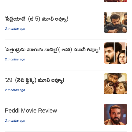
'పేట్రియాట్' (జీ 5) మూవీ రివ్యూ!
2 months ago
'సత్తెంద్రుడు మారుదు వానిలై'( ఆహా) మూవీ రివ్యూ!
2 months ago
'29' (నెట్ ఫ్లిక్స్) మూవీ రివ్యూ!
2 months ago
Peddi Movie Review
2 months ago