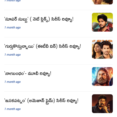
1 month ago
'సూపర్ సుబ్బు' ( నెట్ ఫ్లిక్స్) సిరీస్ రివ్యూ!
1 month ago
'గుర్తుకొస్తున్నాయి' (ఈటీవీ విన్) సిరీస్ రివ్యూ!
1 month ago
'నాగబంధం'- మూవీ రివ్యూ!
1 month ago
'ఇసకపట్నం' (అమెజాన్ ప్రైమ్) సిరీస్ రివ్యూ!
1 month ago