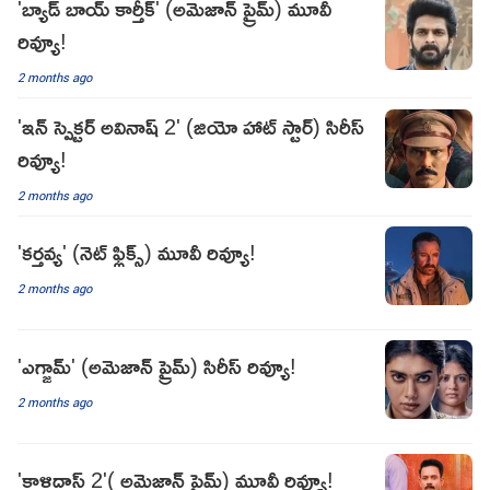
'బ్యాడ్ బాయ్ కార్తీక్' (అమెజాన్ ప్రైమ్) మూవీ
రివ్యూ!
2 months ago
'ఇన్ స్పెక్టర్ అవినాష్ 2' (జియో హాట్ స్టార్) సిరీస్
రివ్యూ!
2 months ago
'కర్తవ్య' (నెట్ ఫ్లిక్స్) మూవీ రివ్యూ!
2 months ago
'ఎగ్జామ్' (అమెజాన్ ప్రైమ్) సిరీస్ రివ్యూ!
2 months ago
'కాళిదాస్ 2'( అమెజాన్ ప్రైమ్) మూవీ రివ్యూ!