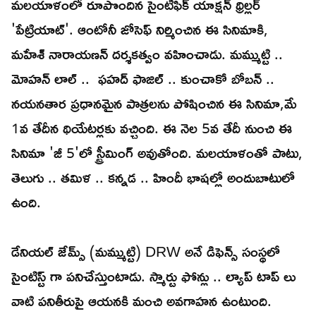
మలయాళంలో రూపొందిన సైంటిఫిక్ యాక్షన్ థ్రిల్లర్
'పేట్రియాట్'. ఆంటోనీ జోసెఫ్ నిర్మించిన ఈ సినిమాకి,
మహేశ్ నారాయణన్ దర్శకత్వం వహించాడు. మమ్ముట్టి ..
మోహన్ లాల్ .. ఫహద్ ఫాజిల్ .. కుంచాకో బోబన్ ..
నయనతార ప్రధానమైన పాత్రలను పోషించిన ఈ సినిమా,మే
1వ తేదీన థియేటర్లకు వచ్చింది. ఈ నెల 5వ తేదీ నుంచి ఈ
సినిమా 'జీ 5'లో స్ట్రీమింగ్ అవుతోంది. మలయాళంతో పాటు,
తెలుగు .. తమిళ .. కన్నడ .. హిందీ భాషల్లో అందుబాటులో
ఉంది.
డేనియల్ జేమ్స్ (మమ్ముట్టి) DRW అనే డిఫెన్స్ సంస్థలో
సైంటిస్ట్ గా పనిచేస్తుంటాడు. స్మార్టు ఫోన్లు .. ల్యాప్ టాప్ లు
వాటి పనితీరుపై ఆయనకి మంచి అవగాహన ఉంటుంది.