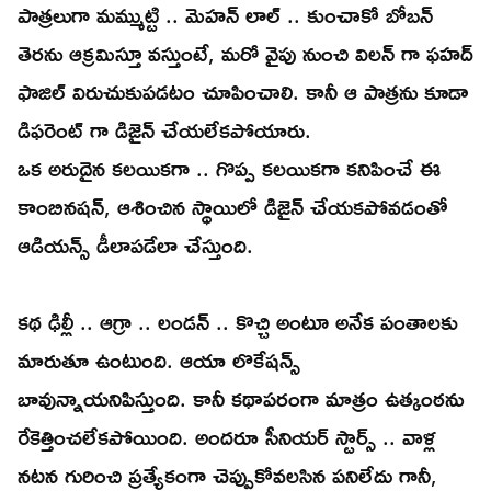
పాత్రలుగా మమ్ముట్టి .. మెహన్ లాల్ .. కుంచాకో బోబన్
తెరను ఆక్రమిస్తూ వస్తుంటే, మరో వైపు నుంచి విలన్ గా ఫహద్
ఫాజిల్ విరుచుకుపడటం చూపించాలి. కానీ ఆ పాత్రను కూడా
డిఫరెంట్ గా డిజైన్ చేయలేకపోయారు.
ఒక అరుదైన కలయికగా .. గొప్ప కలయికగా కనిపించే ఈ
కాంబినషన్, ఆశించిన స్థాయిలో డిజైన్ చేయకపోవడంతో
ఆడియన్స్ డీలాపడేలా చేస్తుంది.
కథ ఢిల్లీ .. ఆగ్రా .. లండన్ .. కొచ్చి అంటూ అనేక పంతాలకు
మారుతూ ఉంటుంది. ఆయా లొకేషన్స్
బావున్నాయనిపిస్తుంది. కానీ కథాపరంగా మాత్రం ఉత్కంఠను
రేకెత్తించలేకపోయింది. అందరూ సీనియర్ స్టార్స్ .. వాళ్ల
నటన గురించి ప్రత్యేకంగా చెప్పుకోవలసిన పనిలేదు గానీ,