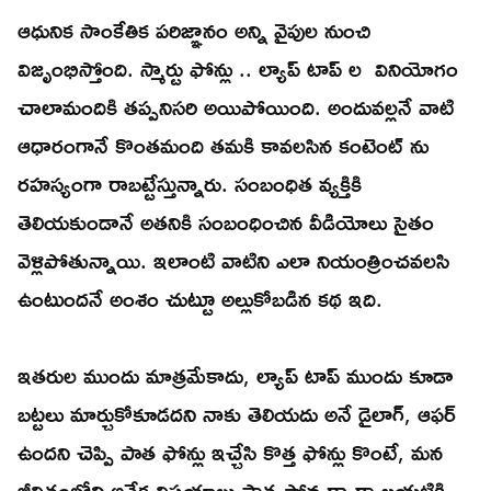
ఆధునిక సాంకేతిక పరిజ్ఞానం అన్ని వైపుల నుంచి
విజృంభిస్తోంది. స్మార్టు ఫోన్లు .. ల్యాప్ టాప్ ల వినియోగం
చాలామందికి తప్పనిసరి అయిపోయింది. అందువల్లనే వాటి
ఆధారంగానే కొంతమంది తమకి కావలసిన కంటెంట్ ను
రహస్యంగా రాబట్టేస్తున్నారు. సంబంధిత వ్యక్తికి
తెలియకుండానే అతనికి సంబంధించిన వీడియోలు సైతం
వెళ్లిపోతున్నాయి. ఇలాంటి వాటిని ఎలా నియంత్రించవలసి
ఉంటుందనే అంశం చుట్టూ అల్లుకోబడిన కథ ఇది.
ఇతరుల ముందు మాత్రమేకాదు, ల్యాప్ టాప్ ముందు కూడా
బట్టలు మార్చుకోకూడదని నాకు తెలియదు అనే డైలాగ్, ఆఫర్
ఉందని చెప్పి పాత ఫోన్లు ఇచ్చేసి కొత్త ఫోన్లు కొంటే, మన
జీవితంలోని అనేక విషయాలు పాత ఫోన్ల ద్వారా బయటికి