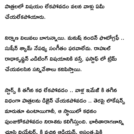
పాత్రలలో విషయం లేకపోవడం వలన వాళ్లు ఏమీ
చేయలేకపోయారు.
నిర్మాణ విలువలు బాగున్నాయి. మనుష్ నందన్ ఫొటోగ్రఫీ ..
సుషీన్ శ్యామ్ నేపథ్య సంగీతం ఫరవాలేదు. రాహుల్
రాధాకృష్ణన్ ఎడిటింగ్ విషయానికి వస్తే, ఫస్టాఫ్ లో ట్రిమ్
చేయవలసిన సన్నివేశాలు కనిపిస్తాయి.
స్టార్స్ కి తగిన కథ లేకపోవడం .. వాళ్ల ఇమేజ్ కి తగిన
విధంగా పాత్రలను డిజైన్ చేయకపోవడం .. తెరపై లొకేషన్స్
మారుతూ ఉంటాయిగానీ, ఆ స్థాయిలో కథనం
పుంజుకోకపోవడం నిరాశను కలిగిస్తుంది. భారీతారాగణాన్ని
చూసి థియేటర్స్ కి వచ్చిన ఆడియన్స్ అసంతృప్తికి