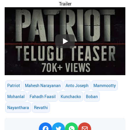
Trailer
Play
Patriot
Mahesh Narayanan
Anto Joseph
Mammootty
Mohanlal
Fahadh Faasil
Kunchacko
Boban
Nayanthara
Revathi