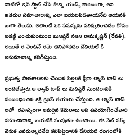
వాటిలో ఇన్ స్టాల్ చేసే కొన్ని యాప్స్ కారణంగా, అవి
ఇతరుల సమాచారాన్ని ఎలా బయటపెడతాయనేది ఆయనకి
బాగా తెలుసు. అలాంటి ఒక సమస్యను పరిష్కరించడం కోసం
అతణ్ణి ఎంచుకుంటుంది మినిష్టర్ నళిని రామకృష్ణన్ (రేవతి).
అయితే ఆ వెంటనే ఆమె చనిపోవడం డేనియల్ కి
అనుమానాన్ని కలిగిస్తుంది.
ప్రభుత్వ పాఠశాలలకు చెందిన పిల్లలకి ఫ్రీగా ల్యాప్ టాప్ లు
అందజేస్తారు.ఆ ల్యాప్ టాప్ లు మినిష్టర్ సుందరానికి
సంబంధించిన శక్తి గ్రూప్ తయారు చేస్తుంది. ఆ ల్యాప్ టాప్
లలో రహస్యంగా అమర్చిన కెమెరాలు అవి ఉపయోగించేవారి
సమాచారాన్ని బయటికి పంపుతూ ఉంటాయి. ఈ నెట్ వర్క్
వెనుక ఎవరున్నాదనేది కనిపెట్టడానికి డేనియల్ రంగంలోకి