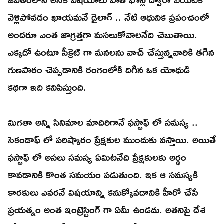
వెళ్లిపోవడం ఖాయమనే డైలాగ్ .. నేటి ఆధునిక ప్రపంచంలో
అందరూ ఎంత జాగ్రత్తగా మసలుకోవాలనేది చెబుతాయి.
ఎక్కడో ఉంటూ సీక్రెట్ గా మనలను వాచ్ చేస్తున్నవారికి తగిన
గుణపాఠం చెప్పడానికి రంగంలోకి దిగిన ఒక యోధుడి
కథగా ఇది కనిపిస్తుంది.
మిగతా అన్ని సినిమాల మాదిరిగానే ఫస్టాఫ్ లో సమస్య ..
సెకండాఫ్ లో పరిష్కారం ప్రేక్షకుల ముందుకు వస్తాయి. అయితే
ఫస్టాఫ్ లో అసలు సమస్య ఏమిటనేది ప్రేక్షకులకు అర్థం
కావడానికి కొంత సమయం పడుతుంది. ఇక ఆ సమస్యకి
కారకులు ఎవరనే విషయాన్ని కనుక్కోవడానికి హీరో చేసే
ప్రయత్నం అంత ఇంట్రెస్టింగ్ గా ఏమీ ఉండదు. అతనిపై దేశ