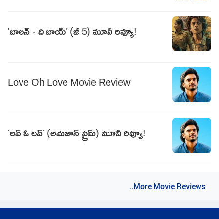
'బాలన్ - ది బాయ్' (జీ 5) మూవీ రివ్యూ!
Love Oh Love Movie Review
'లవ్ ఓ లవ్' (అమెజాన్ ప్రైమ్) మూవీ రివ్యూ!
..More Movie Reviews