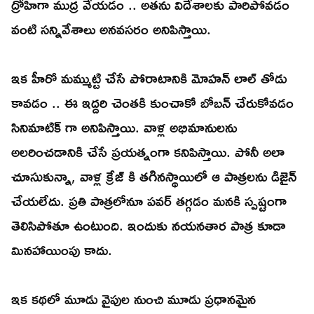
ద్రోహిగా ముద్ర వేయడం .. అతను విదేశాలకు పారిపోవడం
వంటి సన్నివేశాలు అనవసరం అనిపిస్తాయి.
ఇక హీరో మమ్ముట్టి చేసే పోరాటానికి మోహన్ లాల్ తోడు
కావడం .. ఈ ఇద్దరి చెంతకి కుంచాకో బోబన్ చేరుకోవడం
సినిమాటిక్ గా అనిపిస్తాయి. వాళ్ల అభిమానులను
అలరించడానికి చేసే ప్రయత్నంగా కనిపిస్తాయి. పోనీ అలా
చూసుకున్నా, వాళ్ల క్రేజ్ కి తగినస్థాయిలో ఆ పాత్రలను డిజైన్
చేయలేదు. ప్రతి పాత్రలోనూ పవర్ తగ్గడం మనకి స్పష్టంగా
తెలిసిపోతూ ఉంటుంది. ఇందుకు నయనతార పాత్ర కూడా
మినహాయింపు కాదు.
ఇక కథలో మూడు వైపుల నుంచి మూడు ప్రధానమైన