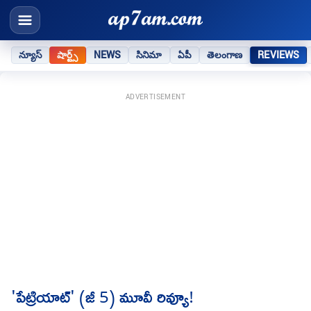
న్యూస్
షార్ట్స్
NEWS
సినిమా
ఏపీ
తెలంగాణ
REVIEWS
ADVERTISEMENT
'పేట్రియాట్' (జీ 5) మూవీ రివ్యూ!