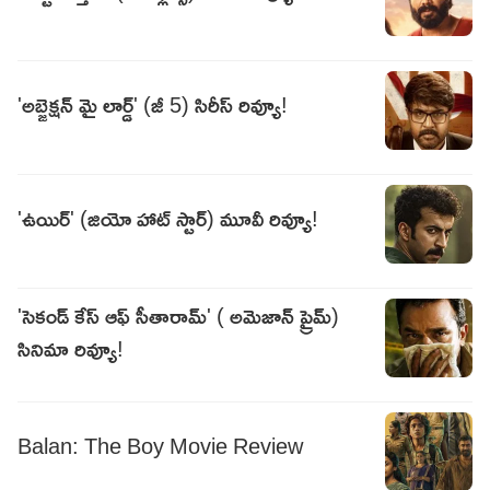
'అబ్జెక్షన్ మై లార్డ్' (జీ 5) సిరీస్ రివ్యూ!
'ఉయిర్' (జియో హాట్ స్టార్) మూవీ రివ్యూ!
'సెకండ్ కేస్ ఆఫ్ సీతారామ్' ( అమెజాన్ ప్రైమ్)
సినిమా రివ్యూ!
Balan: The Boy Movie Review