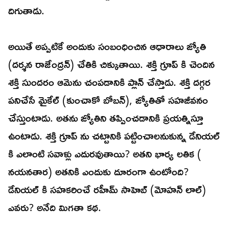
దిగుతాడు.
అయితే అప్పటికే అందుకు సంబంధించిన ఆధారాలు జ్యోతి
(దర్శన రాజేంద్రన్) చేతికి చిక్కుతాయి. శక్తి గ్రూప్ కి చెందిన
శక్తి సుందరం ఆమెను చంపడానికి ప్లాన్ చేస్తాడు. శక్తి దగ్గర
పనిచేసే మైకేల్ (కుంచాకో బోబన్), జ్యోతితో సహజీవనం
చేస్తుంటాడు. అతను జ్యోతిని తప్పించడానికి ప్రయత్నిస్తూ
ఉంటాడు. శక్తి గ్రూప్ ను చట్టానికి పట్టించాలనుకున్న డేనియల్
కి ఎలాంటి సవాళ్లు ఎదురవుతాయి? అతని భార్య లతిక (
నయనతార) అతనికి ఎందుకు దూరంగా ఉంటోంది?
డేనియల్ కి సహకరించే రహీమ్ సాహెబ్ (మోహన్ లాల్)
ఎవరు? అనేది మిగతా కథ.