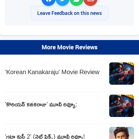
Leave Feedback on this news
More Movie Reviews
'Korean Kanakaraju' Movie Review
'కొరియన్‌ కనకరాజు' మూవీ రివ్యూ:
'గట్టా కుస్తీ 2' (నెట్ ఫ్లిక్స్) మూవీ రివ్యూ!