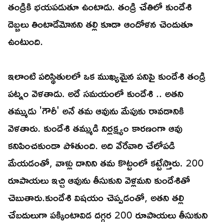
తండ్రికి భయపడుతూ ఉంటాడు. తండ్రి చేతిలో కుందేశి
దెబ్బలు తింటాడేమోనని తల్లి కూడా ఆందోళన చెందుతూ
ఉంటుంది.
ఇలాంటి పరిస్థితులలో ఒక ముఖ్యమైన పనిపై కుందేశి తండ్రి
పట్నం వెళతాడు. అదే సమయంలో కుందేశి .. అతని
తమ్ముడు 'గౌరీ' అనే తమ ఆవును మేపుకు రావడానికి
వెళతారు. కుందేశి తమ్ముడి నిర్లక్ష్యం కారణంగా ఆవు
కనిపించకుండా పోతుంది. అది వేరేవారి చేలోపడి
మేయడంతో, వాళ్లు దానిని తమ కొట్టంలో కట్టేస్తారు. 200
రూపాయలు ఇచ్చి ఆవును తీసుకుని వెళ్లమని కుందేశితో
చెబుతారు.కుందేశి విషయం చెప్పడంతో, అతని తల్లి
చేబదులుగా పక్కింటావిడ దగ్గర 200 రూపాయలు తీసుకుని