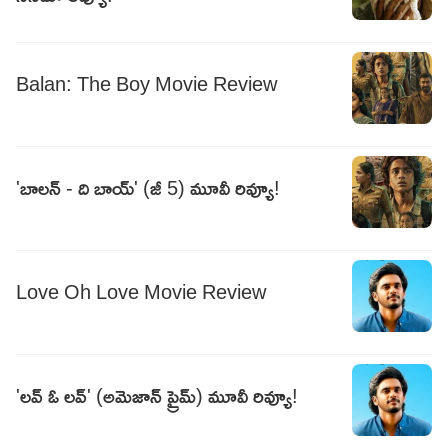
Balan: The Boy Movie Review
'బాలన్ - ది బాయ్' (జీ 5) మూవీ రివ్యూ!
Love Oh Love Movie Review
'లవ్ ఓ లవ్' (అమెజాన్ ప్రైమ్) మూవీ రివ్యూ!