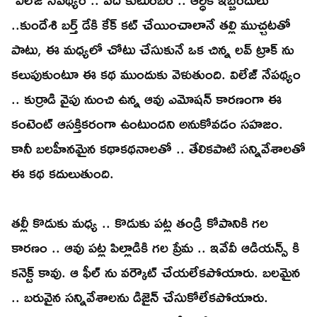
..కుందేశి బర్త్ డేకి కేక్ కట్ చేయించాలానే తల్లి ముచ్చటతో
పాటు, ఈ మధ్యలో చోటు చేసుకునే ఒక చిన్న లవ్ ట్రాక్ ను
కలుపుకుంటూ ఈ కథ ముందుకు వెళుతుంది. విలేజ్ నేపథ్యం
.. కుర్రాడి వైపు నుంచి ఉన్న ఆవు ఎమోషన్ కారణంగా ఈ
కంటెంట్ ఆసక్తికరంగా ఉంటుందని అనుకోవడం సహజం.
కానీ బలహీనమైన కథాకథనాలతో .. తేలికపాటి సన్నివేశాలతో
ఈ కథ కదులుతుంది.
తల్లీ కొడుకు మధ్య .. కొడుకు పట్ల తండ్రి కోపానికి గల
కారణం .. ఆవు పట్ల పిల్లాడికి గల ప్రేమ .. ఇవేవీ ఆడియన్స్ కి
కనెక్ట్ కావు. ఆ ఫీల్ ను వర్కౌట్ చేయలేకపోయారు. బలమైన
.. బరువైన సన్నివేశాలను డిజైన్ చేసుకోలేకపోయారు.