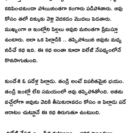
కనిపించకుండా పోయినంతగా కంగారు పడిపోతారు. ఆవు
కోసం తలో దిక్కుకు వెళ్లి వెదకడం మొదలు పెడతారు.
ముఖ్యంగా ఆ ఇంట్లోని పిల్లలు ఆవుని మరింతగా ప్రేమిస్తూ
ఉంటారు. అలా ఒక పిల్లాడికి .. తప్పిపోయిన ఆవుకు మధ్య
నడిచే కథ ఇది. ఈ కథ అంతా కూడా విలేజ్ నేపథ్యంలోనే
కొనసాగుతుంది.
కుందేశి ఓ పదేళ్ల పిల్లాడు. తండ్రి అంటే విపరీతమైన భయం.
తండ్రి ఇంట్లో లేని సమయంలో ఆవు తప్పిపోతోంది. అతను
వచ్చేలోగా ఆవును వెదికి తీసుకురావడం కోసం ఆ పిల్లాడు పడే
ఆరాటం చుట్టూనే ఈ కథ తిరుగుతూ ఉంటుంది.
విలేజ్ నేపథ్యం .. పేద కుటుంబం .. ఆర్ధిక ఇబ్బందులు