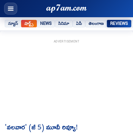
న్యూస్
షార్ట్స్
NEWS
సినిమా
ఏపీ
తెలంగాణ
REVIEWS
ADVERTISEMENT
'వలవార' (జీ 5) మూవీ రివ్యూ!