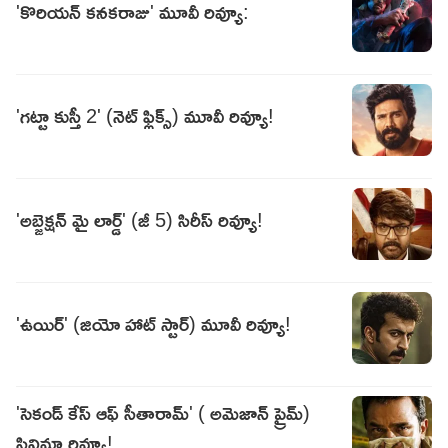
'కొరియన్‌ కనకరాజు' మూవీ రివ్యూ:
'గట్టా కుస్తీ 2' (నెట్ ఫ్లిక్స్) మూవీ రివ్యూ!
'అబ్జెక్షన్ మై లార్డ్' (జీ 5) సిరీస్ రివ్యూ!
'ఉయిర్' (జియో హాట్ స్టార్) మూవీ రివ్యూ!
'సెకండ్ కేస్ ఆఫ్ సీతారామ్' ( అమెజాన్ ప్రైమ్)
సినిమా రివ్యూ!