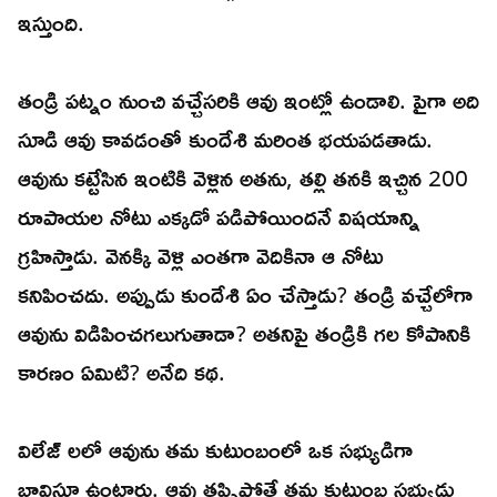
ఇస్తుంది.
తండ్రి పట్నం నుంచి వచ్చేసరికి ఆవు ఇంట్లో ఉండాలి. పైగా అది
సూడి ఆవు కావడంతో కుందేశి మరింత భయపడతాడు.
ఆవును కట్టేసిన ఇంటికి వెళ్లిన అతను, తల్లి తనకి ఇచ్చిన 200
రూపాయల నోటు ఎక్కడో పడిపోయిందనే విషయాన్ని
గ్రహిస్తాడు. వెనక్కి వెళ్లి ఎంతగా వెదికినా ఆ నోటు
కనిపించదు. అప్పుడు కుందేశి ఏం చేస్తాడు? తండ్రి వచ్చేలోగా
ఆవును విడిపించగలుగుతాడా? అతనిపై తండ్రికి గల కోపానికి
కారణం ఏమిటి? అనేది కథ.
విలేజ్ లలో ఆవును తమ కుటుంబంలో ఒక సభ్యుడిగా
భావిస్తూ ఉంటారు. ఆవు తప్పిపోతే తమ కుటుంబ సభ్యుడు