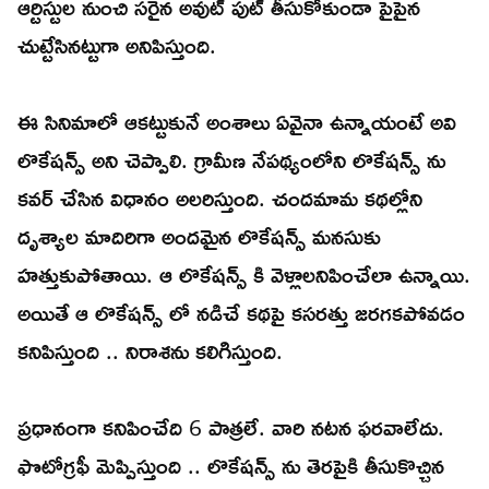
ఆర్టిస్టుల నుంచి సరైన అవుట్ పుట్ తీసుకోకుండా పైపైన
చుట్టేసినట్టుగా అనిపిస్తుంది.
ఈ సినిమాలో ఆకట్టుకునే అంశాలు ఏవైనా ఉన్నాయంటే అవి
లొకేషన్స్ అని చెప్పాలి. గ్రామీణ నేపథ్యంలోని లొకేషన్స్ ను
కవర్ చేసిన విధానం అలరిస్తుంది. చందమామ కథల్లోని
దృశ్యాల మాదిరిగా అందమైన లొకేషన్స్ మనసుకు
హత్తుకుపోతాయి. ఆ లొకేషన్స్ కి వెళ్లాలనిపించేలా ఉన్నాయి.
అయితే ఆ లొకేషన్స్ లో నడిచే కథపై కసరత్తు జరగకపోవడం
కనిపిస్తుంది .. నిరాశను కలిగిస్తుంది.
ప్రధానంగా కనిపించేది 6 పాత్రలే. వారి నటన ఫరవాలేదు.
ఫొటోగ్రఫీ మెప్పిస్తుంది .. లొకేషన్స్ ను తెరపైకి తీసుకొచ్చిన