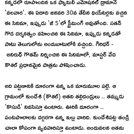
కన్నడలో రూపొందిన ఒక ఫ్యామిలీ ఎమోషనల్ డ్రామానే
'వలవార'. ఈ ఏడాది జనవరి 30వ తేదీన థియేటర్లకు వచ్చిన
ఈ సినిమా, ఇప్పుడు 'జీ 5'లో స్ట్రీమింగ్ అవుతోంది. సతన్
గౌడ దర్శకత్వం వహించిన ఈ సినిమా, ఇప్పుడు కన్నడతో
పాటు తెలుగులోను అందుబాటులోకి వచ్చింది. గిరిధర్ -
అనిరుధ్ గౌతమ్ నిర్మించిన ఈ సినిమాలో, మాస్టర్ వేద
కౌశల్ ప్రధానమైన పాత్రను పోషించాడు.
అది పట్టణానికి దూరంగా ఉన్న ఒక మారుమూల పల్లె. ఆ
గ్రామంలో కుందేశి (కౌశల్) అతని తల్లిదండ్రులు .. తమ్ముడు
'కొసుడి' నివసిస్తూ ఉంటారు. ఊరికి దూరంగా ..
పంటపొలాలకు దగ్గరగా ఉన్న ఇల్లు వారిది. కుందేశిపట్ల తండ్రి
చాలా కోపంగా వ్యవహరిస్తూ ఉంటాడు. అందువలన అతను