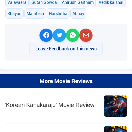
Valavaara
Sutan Gowda
Anirudh Gaitham
Vedik kaishal
Shayan
Malatesh
Harshitha
Abhay
Leave Feedback on this news
More Movie Reviews
'Korean Kanakaraju' Movie Review