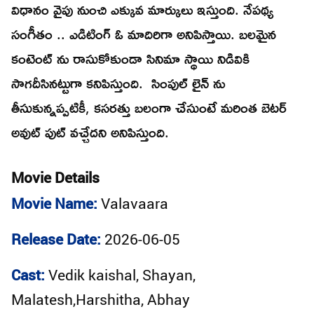
విధానం వైపు నుంచి ఎక్కువ మార్కులు ఇస్తుంది. నేపథ్య
సంగీతం .. ఎడిటింగ్ ఓ మాదిరిగా అనిపిస్తాయి. బలమైన
కంటెంట్ ను రాసుకోకుండా సినిమా స్థాయి నిడివికి
సాగదీసినట్టుగా కనిపిస్తుంది. సింపుల్ లైన్ ను
తీసుకున్నప్పటికీ, కసరత్తు బలంగా చేసుంటే మరింత బెటర్
అవుట్ పుట్ వచ్చేదని అనిపిస్తుంది.
Movie Details
Movie Name:
Valavaara
Release Date:
2026-06-05
Cast:
Vedik kaishal, Shayan,
Malatesh,Harshitha, Abhay