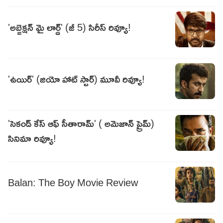
'అబ్జెక్షన్ మై లార్డ్' (జీ 5) సిరీస్ రివ్యూ!
'ఉయిర్' (జియో హాట్ స్టార్) మూవీ రివ్యూ!
'సెకండ్ కేస్ ఆఫ్ సీతారామ్' ( అమెజాన్ ప్రైమ్)
సినిమా రివ్యూ!
Balan: The Boy Movie Review