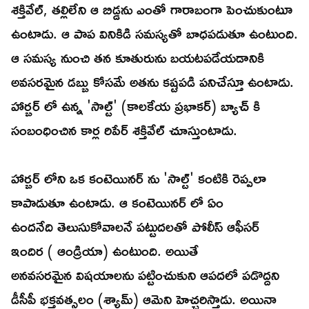
శక్తివేల్, తల్లిలేని ఆ బిడ్డను ఎంతో గారాబంగా పెంచుకుంటూ
ఉంటాడు. ఆ పాప వినికిడి సమస్యతో బాధపడుతూ ఉంటుంది.
ఆ సమస్య నుంచి తన కూతురును బయటపడేయడానికి
అవసరమైన డబ్బు కోసమే అతను కష్టపడి పనిచేస్తూ ఉంటాడు.
హార్బర్ లో ఉన్న 'సాల్ట్' (కాలకేయ ప్రభాకర్) బ్యాచ్ కి
సంబంధించిన కార్ల రిపేర్ శక్తివేల్ చూస్తుంటాడు.
హార్బర్ లోని ఒక కంటెయినర్ ను 'సాల్ట్' కంటికి రెప్పలా
కాపాడుతూ ఉంటాడు. ఆ కంటెయినర్ లో ఏం
ఉందనేది తెలుసుకోవాలనే పట్టుదలతో పోలీస్ ఆఫీసర్
ఇందిర ( ఆండ్రియా) ఉంటుంది. అయితే
అనవసరమైన విషయాలను పట్టించుకుని ఆపదలో పడొద్దని
డీసీపీ భక్తవత్సలం (శ్యామ్) ఆమెని హెచ్చరిస్తాడు. అయినా