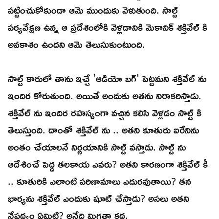
పట్టించుకోకుండా ఆమె ముందుకు వెళుతుంది. సాల్ట్
పర్యవేక్షణ ఉన్న ఆ ప్రదేశంలోకి వెళ్లడానికి మెకానిక్ శక్తివేల్ కి
అవకాశం ఉందని ఆమె తెలుసుకుంటుంది.
సాల్ట్ కారులో తాను ఇచ్చే 'ఆడియో బగ్' పెట్టమని శక్తివేల్ ను
ఇందిర కోరుతుంది. అయితే అందుకు అతను నిరాకరిస్తాడు.
శక్తివేల్ ను ఇందిర రహస్యంగా వచ్చిన కలిసి వెళ్లడం సాల్ట్ కి
తెలుస్తుంది. దాంతో శక్తివేల్ ను .. అతని కూతురు ఐరేనిను
అంతం చేయాలనే నిర్ణయానికి సాల్ట్ వస్తాడు. సాల్ట్ ను
ఆదేశించే పెద్ద తలకాయ ఎవరు? అతని కారణంగా శక్తివేల్ కీ
.. కూతురికి ఎలాంటి పరిణామాలు ఎదురవుతాయి? తన
భార్యను శక్తివేల్ ఎందుకు షూట్ చేస్తాడు? అసలు అతని
నేపథ్యం ఏమిటి? అనేది మిగతా కథ.