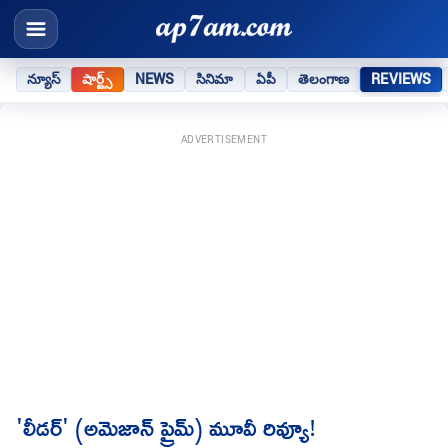
న్యూస్
షార్ట్స్
NEWS
సినిమా
ఏపీ
తెలంగాణ
REVIEWS
ADVERTISEMENT
'లీడర్' (అమెజాన్ ప్రైమ్) మూవీ రివ్యూ!