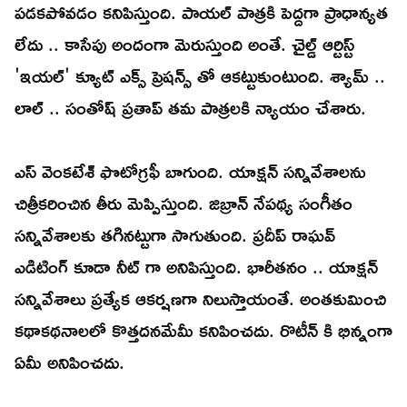
పడకపోవడం కనిపిస్తుంది. పాయల్ పాత్రకి పెద్దగా ప్రాధాన్యత
లేదు .. కాసేపు అందంగా మెరుస్తుంది అంతే. చైల్డ్ ఆర్టిస్ట్
'ఇయల్' క్యూట్ ఎక్స్ ప్రెషన్స్ తో ఆకట్టుకుంటుంది. శ్యామ్ ..
లాల్ .. సంతోష్ ప్రతాప్ తమ పాత్రలకి న్యాయం చేశారు.
ఎస్ వెంకటేశ్ ఫొటోగ్రఫీ బాగుంది. యాక్షన్ సన్నివేశాలను
చిత్రీకరించిన తీరు మెప్పిస్తుంది. జిబ్రాన్ నేపథ్య సంగీతం
సన్నివేశాలకు తగినట్టుగా సాగుతుంది. ప్రదీప్ రాఘవ్
ఎడిటింగ్ కూడా నీట్ గా అనిపిస్తుంది. భారీతనం .. యాక్షన్
సన్నివేశాలు ప్రత్యేక ఆకర్షణగా నిలుస్తాయంతే. అంతకుమించి
కథాకథనాలలో కొత్తదనమేమీ కనిపించదు. రొటీన్ కి భిన్నంగా
ఏమీ అనిపించదు.