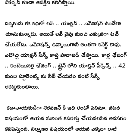
పోర్షన్ కూడా ఆసక్తిని కలిగిస్తాయి.
దర్శకుడు ఈ కథలో లవ్ .. యాక్షన్ .. ఎమోషన్ ఉండేలా
చూసుకున్నాడు. అయితే లవ్ వైపు నుంచి ఎక్కువగా టచ్
చేయలేదు. ఎమోషన్స్ ఉన్నాయిగానీ అంతగా కనెక్ట్ కావు.
ఎటొచ్చి యాక్షన్ సీన్స్ కాస్త హడావిడి చేస్తాయి. కార్ల ఛేజింగ్
.. కంటెయినర్ల ఛేజింగ్ .. ట్రైన్ లోని యాక్షన్ సీక్వెన్స్ .. 42
మంది స్టూడెంట్స్ ను సేవ్ చేయడం వంటి సీన్స్
ఆకట్టుకుంటాయి.
కథానాయకుడిగా శరవణన్ కి ఇది రెండో సినిమా. నటన
విషయంలో ఆయన మరింత కసరత్తు చేయవలసిన అవసరం
కనిపిస్తుంది. నిర్మాణం విషయంలో ఆయన ఎక్కడా రాజీ