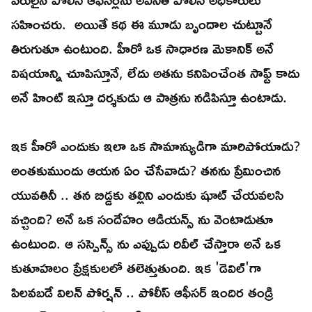
సహించరు. అయితే కథ ఈ మూడు బృందాల చుట్టూనే
తిరుగుతూ ఉంటుంది. హీరో ఒక సాధారణ మెకానిక్ అనే
విషయాన్ని చూపిస్తూనే, లేదు అతను కనిపించేంత సాఫ్ట్ కాదు
అనే హింట్ ఇస్తూ దర్శకుడు ఆ పాత్రను నడిపిస్తూ ఉంటాడు.
ఇక హీరో ఎందుకు ఇలా ఒక సామాన్యుడిగా మారిపోయాడు?
అంతకుముందు ఆయన ఏం చేసేవాడు? తనను ప్రేమించిన
యువతినీ .. తన బిడ్డకు తల్లిని ఎందుకు షూట్ చేయవలసి
వచ్చింది? అనే ఒక సందేహం ఆడియన్స్ ను వెంటాడుతూ
ఉంటుంది. ఆ సస్పెన్స్ ను ఎప్పుడు రివీల్ చేస్తారా అనే ఒక
కుతూహలం ప్రేక్షకులలో తలెత్తుతుంది. ఇక 'డెవిల్'గా
పిలవబడే విలన్ పోర్షన్ .. పోలీస్ ఆఫీసర్ ఇందిర తండ్రి