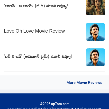
'బాలన్ - ది బాయ్' (జీ 5) మూవీ రివ్యూ!
Love Oh Love Movie Review
'లవ్ ఓ లవ్' (అమెజాన్ ప్రైమ్) మూవీ రివ్యూ!
..More Movie Reviews
©2026 ap7am.com