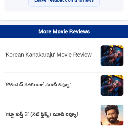
More Movie Reviews
'Korean Kanakaraju' Movie Review
'కొరియన్‌ కనకరాజు' మూవీ రివ్యూ:
'గట్టా కుస్తీ 2' (నెట్ ఫ్లిక్స్) మూవీ రివ్యూ!