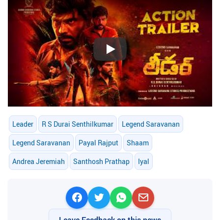
Play
Leader
R S Durai Senthilkumar
Legend Saravanan
Legend Saravanan
Payal Rajput
Shaam
Andrea Jeremiah
Santhosh Prathap
Iyal
Leave Feedback on this news