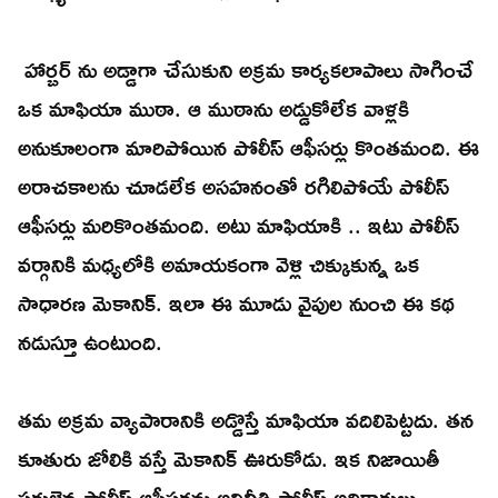
హార్బర్ ను అడ్డాగా చేసుకుని అక్రమ కార్యకలాపాలు సాగించే
ఒక మాఫియా ముఠా. ఆ ముఠాను అడ్డుకోలేక వాళ్లకి
అనుకూలంగా మారిపోయిన పోలీస్ ఆఫీసర్లు కొంతమంది. ఈ
అరాచకాలను చూడలేక అసహనంతో రగిలిపోయే పోలీస్
ఆఫీసర్లు మరికొంతమంది. అటు మాఫియాకి .. ఇటు పోలీస్
వర్గానికి మధ్యలోకి అమాయకంగా వెళ్లి చిక్కుకున్న ఒక
సాధారణ మెకానిక్. ఇలా ఈ మూడు వైపుల నుంచి ఈ కథ
నడుస్తూ ఉంటుంది.
తమ అక్రమ వ్యాపారానికి అడ్డొస్తే మాఫియా వదిలిపెట్టదు. తన
కూతురు జోలికి వస్తే మెకానిక్ ఊరుకోడు. ఇక నిజాయితీ
పరులైన పోలీస్ ఆఫీసర్లను అవినీతి పోలీస్ అధికారులు