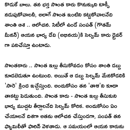
కొడుకే బాలు. తన భర్త సొంత కారు కొనుక్కుని టాక్సీ
నడుపుకోవాలనీ, అలాగే సొంత ఇంటిని కట్టుకోవాలనేది
శాంతి ఆశ .. ఆలోచన. సిటీలో ఉండే సంపత్ (గౌతమ్
మీనన్) ఆయన భార్య దేవి (అభినయ)కి సెల్వమ్ కారు డ్రైవర్
గా పనిచేస్తూ ఉంటాడు.
సొంతకారు .. సొంత ఇల్లు తీసుకోవడం కోసం శాంతి డబ్బు
కూడబెడుతూ ఉంటుంది. అయితే ఆ డబ్బు సెల్వమ్ మేనకోడలికి
'సారె' క్రింద ఇచ్చేస్తుంది. అందుకోసం తన 'తాళి'ని కూడా
తాకట్టు పెడుతుంది. సొంత కారు - సొంత ఇల్లు తీసుకుని
భార్య ముచ్చట తీర్చాలనేది సెల్వమ్ కోరిక. అందుకోసం ఏం
చేయాలనే దిశగా అతను ఆలోచన చేస్తుండగా, సంపత్ తన
ఫ్యామిలీతో ఫారిన్ వెళతాడు. ఆ సమయంలో ఆయన కారును