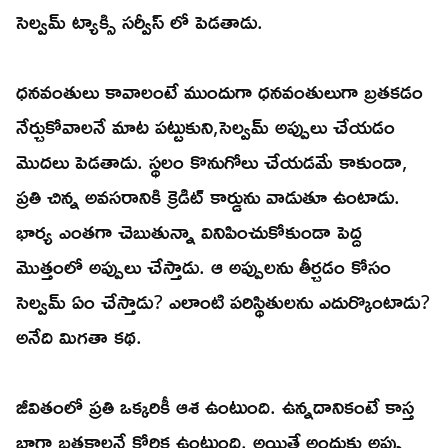
సెల్వమ్ ట్యాక్సి సర్వీస్ లో పెడతాడు.
ధనవంతులు కావాలంటే ముందుగా ధనవంతులుగా బ్రతకడం
నేర్చుకోవాలనే మాట పట్టుకుని,సెల్వమ్ అప్పులు చేయడం
మొదలు పెడతాడు. స్థలం కొనుగోలు చేయడమే కాకుండా,
ప్రతి చిన్న అవసరానికి క్రెడిట్ కార్డును వాడుతూ ఉంటాడు.
భార్య ఎంతగా చెబుతున్నా వినిపించుకోకుండా పెద్ద
మొత్తంలో అప్పులు చేస్తాడు. ఆ అప్పులను తీర్చడం కోసం
సెల్వమ్ ఏం చేస్తాడు? ఎలాంటి పరిస్థితులను ఎదుర్కొంటాడు?
అనేది మిగతా కథ.
జీవితంలో ప్రతి ఒక్కరికీ ఆశ ఉంటుంది. ఉన్నదానికంటే కాస్త
బాగా బ్రతకాలనే కోరిక ఉంటుంది. అయితే అందుకు అప్పు