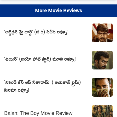
More Movie Reviews
'అబ్జెక్షన్ మై లార్డ్' (జీ 5) సిరీస్ రివ్యూ!
'ఉయిర్' (జియో హాట్ స్టార్) మూవీ రివ్యూ!
'సెకండ్ కేస్ ఆఫ్ సీతారామ్' ( అమెజాన్ ప్రైమ్)
సినిమా రివ్యూ!
Balan: The Boy Movie Review