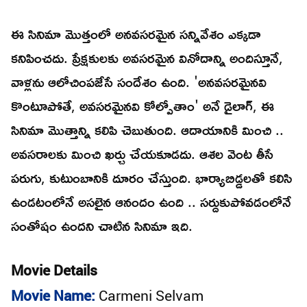
ఈ సినిమా మొత్తంలో అనవసరమైన సన్నివేశం ఎక్కడా
కనిపించదు. ప్రేక్షకులకు అవసరమైన వినోదాన్ని అందిస్తూనే,
వాళ్లను ఆలోచింపజేసే సందేశం ఉంది. 'అనవసరమైనవి
కొంటూపోతే, అవసరమైనవి కోల్పోతాం' అనే డైలాగ్, ఈ
సినిమా మొత్తాన్ని కలిపి చెబుతుంది. ఆదాయానికి మించి ..
అవసరాలకు మించి ఖర్చు చేయకూడదు. ఆశల వెంట తీసే
పరుగు, కుటుంబానికి దూరం చేస్తుంది. భార్యాబిడ్డలతో కలిసి
ఉండటంలోనే అసలైన ఆనందం ఉంది .. సర్దుకుపోవడంలోనే
సంతోషం ఉందని చాటిన సినిమా ఇది.
Movie Details
Movie Name:
Carmeni Selvam