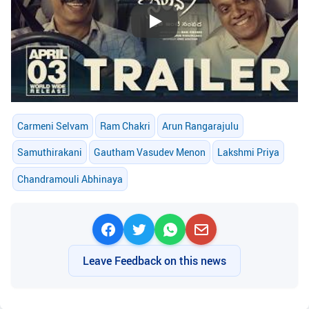
Play
Carmeni Selvam
Ram Chakri
Arun Rangarajulu
Samuthirakani
Gautham Vasudev Menon
Lakshmi Priya
Chandramouli Abhinaya
Leave Feedback on this news