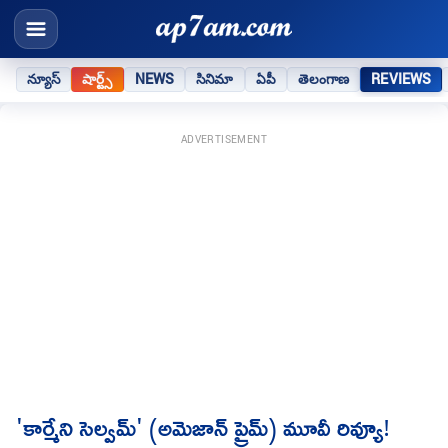
న్యూస్
షార్ట్స్
NEWS
సినిమా
ఏపీ
తెలంగాణ
REVIEWS
ADVERTISEMENT
'కార్మేని సెల్వమ్' (అమెజాన్ ప్రైమ్) మూవీ రివ్యూ!