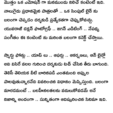
మొత్తం ఒక ఎమోషన్ గా మనముందు నిలిచే కంటెంట్ ఇది.
నాలుగైదు ప్రధానమైన పాత్రలతో .. ఒక సింపుల్ లైన్ ను
బలంగా చెప్పడం దర్శకుడి ప్రత్యేకతగా చెప్పుకోవచ్చు.
యువరాజ్ దక్షన్ ఫొటోగ్రఫీ .. జగన్ ఎడిటింగ్ .. నేపథ్య
సంగీతం ఈ కంటెంట్ ను మరింత బలంగా కనెక్ట్ చేస్తాయి.
స్మార్టు ఫోన్లు .. యాప్ లు .. ఆఫర్లు .. ఆకర్షణలు, ఆన్ లైన్లో
అవి విసిరే వలల గురించి దర్శకుడు టచ్ చేసిన తీరు బాగుంది.
తెలిసీ తెలియక వీటి బారినపడి ఎంతమంది అప్పుల
పాలవుతున్నారనేది వివరించిన విధానం మెప్పిస్తుంది. బలంగా
మారడమంటే .. బలహీనలతలను వదులుకోవడమే అనే
నిజాన్ని అందంగా .. సున్నితంగా ఆవిష్కరించిన సినిమా ఇది.