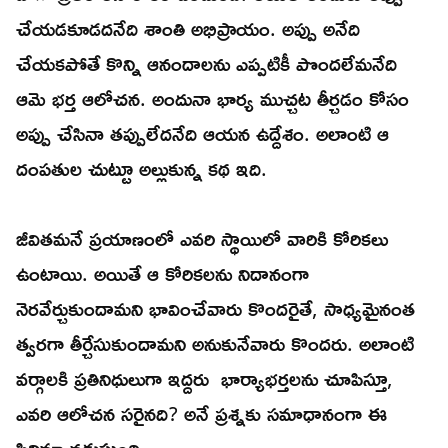
చేయడకూడదనేది శాంతి అభిప్రాయం. అప్పు అనేది
చేయకపోతే కొన్ని ఆనందాలను ఎప్పటికీ పొందలేమనేది
ఆమె భర్త ఆలోచన. అందునా భార్య ముచ్చట తీర్చడం కోసం
అప్పు చేసినా తప్పులేదనేది ఆయన ఉద్దేశం. అలాంటి ఆ
దంపతుల చుట్టూ అల్లుకున్న కథ ఇది.
జీవితమనే ప్రయాణంలో ఎవరి స్థాయిలో వారికి కోరికలు
ఉంటాయి. అయితే ఆ కోరికలను నిదానంగా
నెరవేర్చుకుందామని భావించేవారు కొందరైతే, సాధ్యమైనంత
త్వరగా తీర్చేసుకుందామని అనుకునేవారు కొందరు. అలాంటి
వర్గాలకి ప్రతినిధులుగా ఇద్దరు భార్యాభర్తలను చూపిస్తూ,
ఎవరి ఆలోచన సరైనది? అనే ప్రశ్నకు సమాధానంగా ఈ
సినిమా నడుస్తుంది.