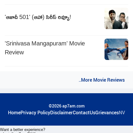
'ఆజాదీ 501' (ఆహా) సిరీస్ రివ్యూ!
'Srinivasa Mangapuram' Movie
Review
..More Movie Reviews
©2026 ap7am.com
Home
Privacy Policy
Disclaimer
ContactUs
Grievances
NV
Want a better experience?