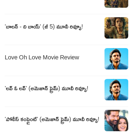
'బాలన్ - ది బాయ్' (జీ 5) మూవీ రివ్యూ!
Love Oh Love Movie Review
'లవ్ ఓ లవ్' (అమెజాన్ ప్రైమ్) మూవీ రివ్యూ!
'పోలీస్ కంప్లైంట్' (అమెజాన్ ప్రైమ్) మూవీ రివ్యూ!