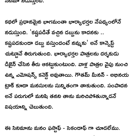
కథలో ప్రధానమైన భాగమంతా భార్యాభర్తల నేపథ్యంలోనే
నడుస్తుంది. 'కష్టపడితే వచ్చిన డబ్బును కాదనకు ..
కష్టపడకుండా డబ్బు వస్తుందంటే నమ్మకు' అనే కాన్సెప్ట్
చుట్టూనే తిరుగుతుంది. భార్యాభర్తల పాత్రలను దర్శకుడు
డిజైన్ చేసిన తీరు ఆకట్టుకుంటుంది. వాళ్ల పాత్రల వైపు నుంచి
ఉన్న ఎమోషన్స్ కనెక్ట్ అవుతాయి. గౌతమ్ మీనన్ - అభినయ
ట్రాక్ కూడా మనసులను సున్నితంగా తాకుతుంది. సంపాదన
అనే పరుగులో మనిషి తనని తాను మరిచిపోతున్నాడనే
విషయాన్ని చెబుతుంది.
ఈ సినిమాను మనం ఫస్టాఫ్ - సెకండాఫ్ గా చూడలేము.