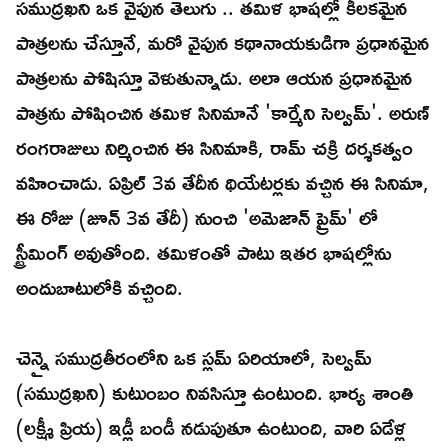
సముద్రఖని ఒక వైపున తెలుగు .. తమిళ భాషల్లో కీలకమైన
పాత్రలను చేస్తూనే, మరో వైపున కథానాయకుడిగా ప్రధానమైన
పాత్రలను పోషిస్తూ వెళుతున్నాడు. అలా ఆయన ప్రధానమైన
పాత్రను పోషించిన తమిళ సినిమానే 'కార్మేని సెల్వమ్'. అరుణ్
రంగరాజులు నిర్మించిన ఈ సినిమాకి, రామ్ చక్రి దర్శకత్వం
వహించాడు. ఏప్రిల్ 3వ తేదీన థియేటర్లకు వచ్చిన ఈ సినిమా,
ఈ రోజు (జూన్ 3వ తేదీ) నుంచి 'అమెజాన్ ప్రైమ్' లో
స్ట్రీమింగ్ అవుతోంది. తమిళంతో పాటు ఇతర భాషల్లోను
అందుబాటులోకి వచ్చింది.
చెన్నై సముద్రతీరంలోని ఒక స్లమ్ ఏరియాలో, సెల్వమ్
(సముద్రఖని) కుటుంబం నివసిస్తూ ఉంటుంది. భార్య శాంతి
(లక్ష్మీ ప్రియ) ఇడ్లీ బండీ నడుపుతూ ఉంటుంది, వారి ఏడేళ్ల