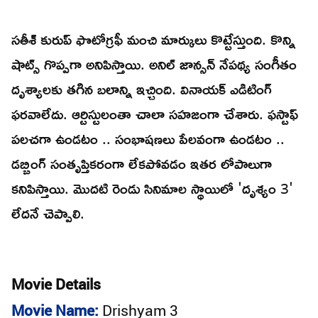
సతీశ్ కురుప్ ఫొటోగ్రఫీ మంచి మార్కులు కొట్టేస్తుంది. కొన్ని
షాట్స్ గొప్పగా అనిపిస్తాయి. అనిల్ జాన్సన్ నేపథ్య సంగీతం
దృశ్యాలకు తగిన బలాన్ని ఇచ్చింది. వినాయక్ ఎడిటింగ్
ఫరవాలేదు. ఆర్టిస్టులంతా చాలా సహజంగా చేశారు. ఫస్టాఫ్
పలచగా ఉండటం .. సంభాషణలు పేలవంగా ఉండటం ..
డబ్బింగ్ సంతృప్తికరంగా లేకపోవడం ఇతర లోపాలుగా
కనిపిస్తాయి. మొదటి రెండు సినిమాల స్థాయిలో 'దృశ్యం 3'
లేదనే చెప్పాలి.
Movie Details
Movie Name:
Drishyam 3