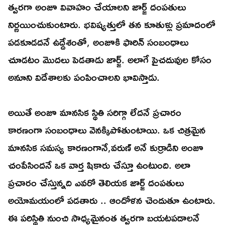
త్వరగా అంజూ వివాహం చేయాలని జార్జ్ దంపతులు
నిర్ణయించుకుంటారు. భవిష్యత్తులో తన కూతుళ్లు ప్రమాదంలో
పడకూడదనే ఉద్దేశంతో, అంజూకి ఫారిన్ సంబంధాలు
చూడటం మొదలు పెడతాడు జార్జ్. అలాగే పైచదువుల కోసం
అనూని విదేశాలకు పంపించాలని భావిస్తాడు.
అయితే అంజూ మానసిక స్థితి సరిగ్గా లేదనే ప్రచారం
కారణంగా సంబంధాలు వెనక్కిపోతుంటాయి. ఒక చిత్రమైన
మానసిక సమస్య కారణంగానే,వరుణ్ అనే కుర్రాడిని అంజూ
చంపేసిందనే ఒక వార్త షికారు చేస్తూ ఉంటుంది. అలా
ప్రచారం చేస్తున్నది ఎవరో తెలియక జార్జ్ దంపతులు
అయోమయంలో పడతారు .. ఆందోళన చెందుతూ ఉంటారు.
ఈ పరిస్థితి నుంచి సాధ్యమైనంత త్వరగా బయటపడాలనే