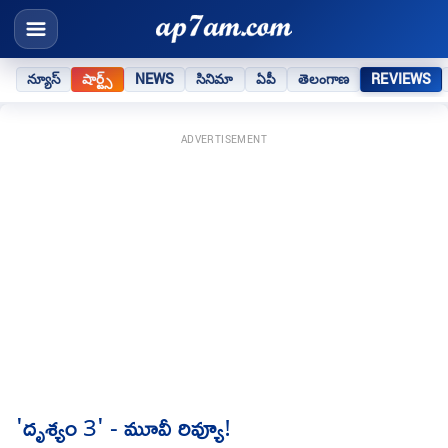
న్యూస్
షార్ట్స్
NEWS
సినిమా
ఏపీ
తెలంగాణ
REVIEWS
ADVERTISEMENT
'దృశ్యం 3' - మూవీ రివ్యూ!