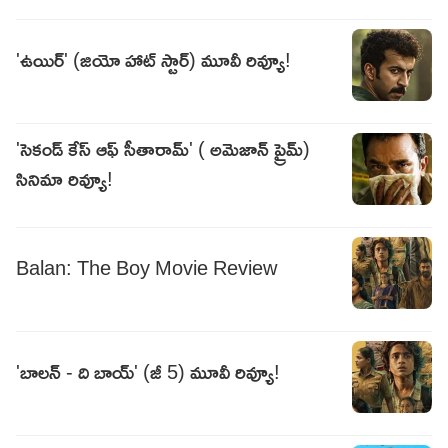
'ఉయిర్' (జియో హాట్ స్టార్) మూవీ రివ్యూ!
'సెకండ్ కేస్ ఆఫ్ సీతారామ్' ( అమెజాన్ ప్రైమ్)
సినిమా రివ్యూ!
Balan: The Boy Movie Review
'బాలన్ - ది బాయ్' (జీ 5) మూవీ రివ్యూ!