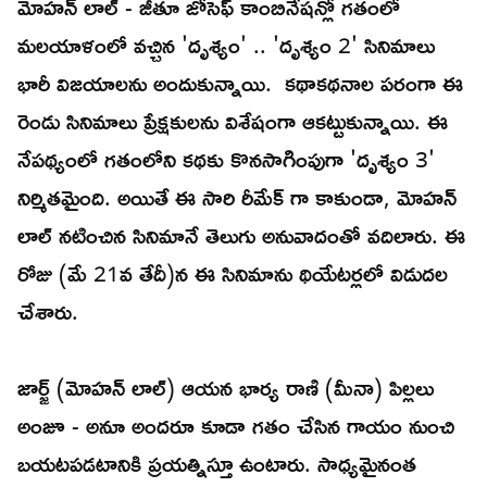
మోహన్ లాల్ - జీతూ జోసెఫ్ కాంబినేషన్లో గతంలో
మలయాళంలో వచ్చిన 'దృశ్యం' .. 'దృశ్యం 2' సినిమాలు
భారీ విజయాలను అందుకున్నాయి. కథాకథనాల పరంగా ఈ
రెండు సినిమాలు ప్రేక్షకులను విశేషంగా ఆకట్టుకున్నాయి. ఈ
నేపథ్యంలో గతంలోని కథకు కొనసాగింపుగా 'దృశ్యం 3'
నిర్మితమైంది. అయితే ఈ సారి రీమేక్ గా కాకుండా, మోహన్
లాల్ నటించిన సినిమానే తెలుగు అనువాదంతో వదిలారు. ఈ
రోజు (మే 21వ తేదీ)న ఈ సినిమాను థియేటర్లలో విడుదల
చేశారు.
జార్జ్ (మోహన్ లాల్) ఆయన భార్య రాణి (మీనా) పిల్లలు
అంజూ - అనూ అందరూ కూడా గతం చేసిన గాయం నుంచి
బయటపడటానికి ప్రయత్నిస్తూ ఉంటారు. సాధ్యమైనంత