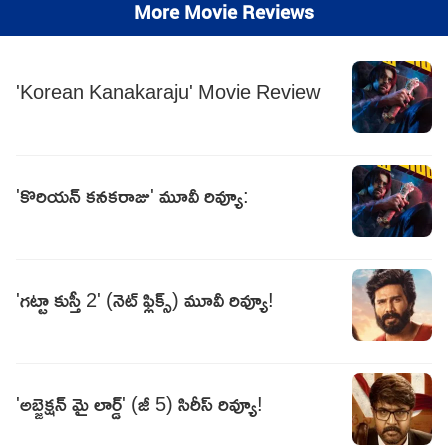
More Movie Reviews
'Korean Kanakaraju' Movie Review
'కొరియన్‌ కనకరాజు' మూవీ రివ్యూ:
'గట్టా కుస్తీ 2' (నెట్ ఫ్లిక్స్) మూవీ రివ్యూ!
'అబ్జెక్షన్ మై లార్డ్' (జీ 5) సిరీస్ రివ్యూ!