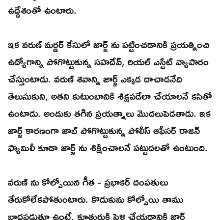
ఉద్దేశంతో ఉంటారు.
ఇక వరుణ్ మర్డర్ కేసులో జార్జ్ ను పట్టించడానికి ప్రయత్నించి
ఉద్యోగాన్ని పోగొట్టుకున్న సహదేవ్, రియల్ ఎస్టేట్ వ్యాపారం
చేస్తుంటాడు. వరుణ్ శవాన్ని జార్జ్ ఎక్కడ దాచాడనేది
తెలుసుకుని, అతని కుటుంబానికి శిక్షపడేలా చేయాలనే కసితో
ఉంటాడు. అందుకు తగిన ప్రయత్నాలు మొదలుపెడతాడు. ఇక
జార్జ్ కారణంగా జాబ్ పోగొట్టుకున్న పోలీస్ ఆఫీసర్ రాజన్
ఫ్యామిలీ కూడా జార్జ్ ను శిక్షించాలనే పట్టుదలతో ఉంటుంది.
వరుణ్ ను కోల్పోయిన గీత - ప్రభాకర్ దంపతులు
తేరుకోలేకపోతుంటారు. కొడుకును కోల్పోయి తాము
బాధపడుతూ ఉంటే, కూతురుకి పెళ్లి చేయడానికి జార్జ్