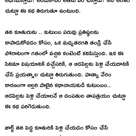
చుట్టూ ఈ కథ తిరుగుతూ ఉంటుంది.
తన కూతురును .. కుటుంబ పరువు ప్రతిష్ఠలను
కాపాడుకోవడం కోసం, ఒక మధ్యతరగతి తండ్రి చేసే
పోరాటంగా గతంలో వచ్చిన కంటెంట్ కనిపిస్తుంది. ఇక ఈ
సినిమా విషయానికి వచ్చేసరికి, ఆ ఆడపిల్లకు పెళ్లి చేయడానికి
చేసే ప్రయత్నాల చుట్టూ తిరుగుతుంది. హత్యా నేరం
కారణంగా అల్లరి పాలైన కథానాయకుడి కుటుంబం..
ఆడపిల్లకు పెళ్లి చేయాలనే ఆ దంపతుల తాపత్రయం చుట్టూ
ఈ కథ పరిగెడుతుంది.
జార్జ్ తన పెద్ద కూతురికి పెళ్లి చేయడం కోసం చేసే