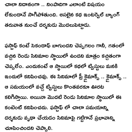
చాలా నిదానంగా .. నింపాదిగా ఎలాంటి విషయం
లేకుండానే సాగిపోతుంది. అసలైన కథ ఇంటర్వెల్ బ్యాంగ్
తరువాత నుంచే దర్శకుడు మొదలుపెట్టాడు.
ఫస్టాఫ్ కంటే సెకండాఫ్ బాగుందని చెప్పగలం గానీ, గతంలో
వచ్చిన రెండు సినిమాల స్థాయిలో ఉందని మాత్రం కచ్చితంగా
చెప్పలేం. ఎందుకంటే ఆ స్థాయిలో కథలో ట్విస్టులు మనకి
ఇందులో కనిపించవు. ఈ సినిమాలో ప్రీ క్లైమాక్స్ .. క్లైమాక్స్ ..
ఆ సమయంలో వచ్చే ట్విస్టులు కొంతవరకూ ఊరట
కలిగిస్తాయి. అయినా మొదటి రెండు సినిమాల స్థాయిలో ఈ
కంటెంట్ కనిపించదు. ఫస్టాఫ్ లో చాలా సమయాన్ని
దర్శకుడు వృథా చేయడం సినిమాపై గట్టిగానే ప్రభావాన్ని
చూపించిందని చెప్పాలి.