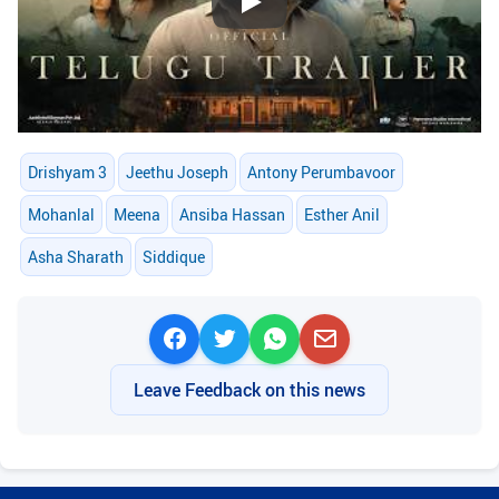
Play
Drishyam 3
Jeethu Joseph
Antony Perumbavoor
Mohanlal
Meena
Ansiba Hassan
Esther Anil
Asha Sharath
Siddique
Leave Feedback on this news