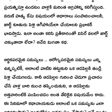
ప్రయత్నిస్తూ ఉండటం వాళ్లకి మరింత ఆగ్రహాన్ని కలిగిస్తుంది.
వరుణ్ హత్య కేసు విషయంలో ఆధారాలు సంపాదించాలనీ,
జార్జ్ కూతురు పెళ్లి ఆగిపోయేలా చేయాలని ప్రభాకర్
భావిస్తాడు. ఇలా అంతా కలిసి ప్రతీకారంతో విసిరే వలలో జార్జ్
చిక్కుతాడా లేదా? అనేది మిగతా కథ.
ఆర్థికపరమైన సమస్యలు .. ఆరోగ్యపరమైన సమస్యలు ఎన్ని
ఉన్నప్పటికీ, అలాంటి వాటిని తట్టుకుని ఒక ఆడపిల్లకి తండ్రి
పెళ్లి చేయగలడు. కానీ ఆడపిల్లల గురించి చెడుగా ప్రచారం
చేసే వాళ్ల బారి నుంచి తప్పించుకుని, ఆ ఆడపిల్లను
అత్తవారింటికి పంపించడం అంత తేలికైన విషయమేం కాదు.
ఈ సినిమాలో కథానాయకుడు అలాంటి ఒక సమస్యను ఎలా
అధిగమిస్తాడు? అందుకోసం అతను ఏం చేస్తాడు? అనే అంశం