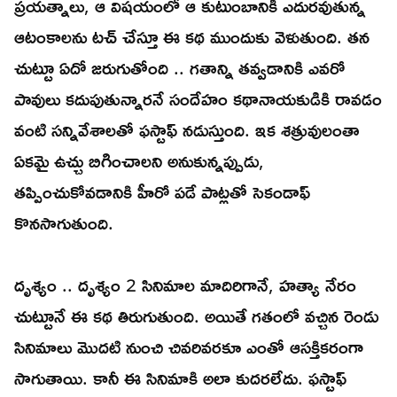
ప్రయత్నాలు, ఆ విషయంలో ఆ కుటుంబానికి ఎదురవుతున్న
ఆటంకాలను టచ్ చేస్తూ ఈ కథ ముందుకు వెళుతుంది. తన
చుట్టూ ఏదో జరుగుతోంది .. గతాన్ని తవ్వడానికి ఎవరో
పావులు కదుపుతున్నారనే సందేహం కథానాయకుడికి రావడం
వంటి సన్నివేశాలతో ఫస్టాఫ్ నడుస్తుంది. ఇక శత్రువులంతా
ఏకమై ఉచ్చు బిగించాలని అనుకున్నప్పుడు,
తప్పించుకోవడానికి హీరో పడే పాట్లతో సెకండాఫ్
కొనసాగుతుంది.
దృశ్యం .. దృశ్యం 2 సినిమాల మాదిరిగానే, హత్యా నేరం
చుట్టూనే ఈ కథ తిరుగుతుంది. అయితే గతంలో వచ్చిన రెండు
సినిమాలు మొదటి నుంచి చివరివరకూ ఎంతో ఆసక్తికరంగా
సాగుతాయి. కానీ ఈ సినిమాకి అలా కుదరలేదు. ఫస్టాఫ్