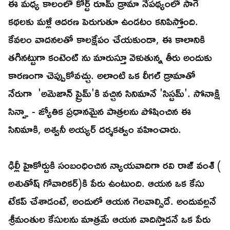
ఈ మధ్య కాలంలో కోర్ట్ రూమ్ డ్రామా నేపథ్యంలో సాగే
కథలకు మళ్లీ ఆదరణ పెరుగుతూ ఉండటం కనిపిస్తోంది.
కేవలం వాదనలతో కాలక్షేపం చేయకుండా, ఈ కాలానికి
తగినట్టుగా కంటెంట్ ను మారుస్తూ వెళుతున్న తీరు అందుకు
కారణంగా చెప్పుకోవచ్చు. అలాంటి ఒక లీగల్ డ్రామాతో
నేరుగా 'అమెజాన్ ప్రైమ్'కి వచ్చిన సినిమానే 'సిస్టమ్'. సోనాక్షి
సిన్హా - జ్యోతిక ప్రధానమైన పాత్రలను పోషించిన ఈ
సినిమాకి, అశ్వనీ అయ్యర్ దర్శకత్వం వహించారు.
ఢిల్లీ హైకోర్టుకి సంబంధించిన న్యాయవాదిగా రవి రాజ్ వంశ్ (
అశుతోష్ గోవారికర్)కి పేరు ఉంటుంది. ఆయన ఒక కేసు
టేకప్ చేశాడంటే, అందులో ఆయన గెలవాల్సిదే. అందువల్లనే
శ్రీమంతుల కేసులను మాత్రమే ఆయన వాదిస్తాడనే ఒక పేరు