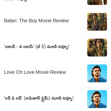
Balan: The Boy Movie Review
'బాలన్ - ది బాయ్' (జీ 5) మూవీ రివ్యూ!
Love Oh Love Movie Review
'లవ్ ఓ లవ్' (అమెజాన్ ప్రైమ్) మూవీ రివ్యూ!