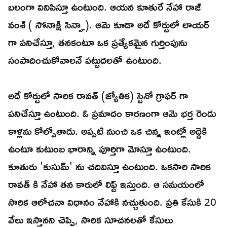
బలంగా వినిపిస్తూ ఉంటుంది. ఆయన కూతురే నేహా రాజ్
వంశ్ ( సోనాక్షి సిన్హా). ఆమె కూడా అదే కోర్టులో లాయర్
గా పనిచేస్తూ, తనకంటూ ఒక ప్రత్యేకమైన గుర్తింపును
సంపాదించుకోవాలనే పట్టుదలతో ఉంటుంది.
అదే కోర్టులో సారిక రావత్ (జ్యోతిక) స్టెనో గ్రాఫర్ గా
పనిచేస్తూ ఉంటుంది. ఓ ప్రమాదం కారణంగా ఆమె భర్త రెండు
కాళ్లను కోల్పోతాడు. అప్పటి నుంచి ఒక చిన్న ఇంట్లో అద్దెకి
ఉంటూ కుటుంబ భారాన్ని పూర్తిగా మోస్తూ ఉంటుంది.
కూతురు 'కుసుమ్' ను చదివిస్తూ ఉంటుంది. ఒకసారి సారిక
రావత్ కి నేహా తన కారులో లిఫ్ట్ ఇస్తుంది. ఆ సమయంలో
సారిక ఆలోచనా విధానం నేహాకి నచ్చుతుంది. ప్రతి కేసుకి 20
వేలు ఇస్తానని చెప్పి, సారిక సూచనలతో కేసులు