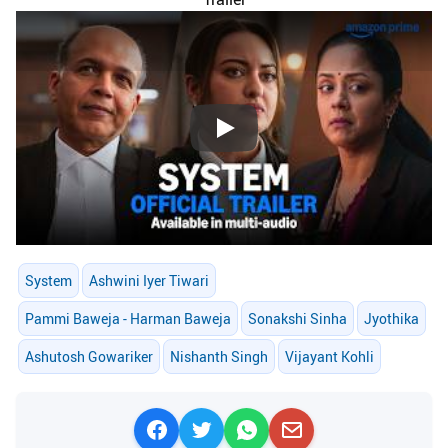
Play
System
Ashwini Iyer Tiwari
Pammi Baweja - Harman Baweja
Sonakshi Sinha
Jyothika
Ashutosh Gowariker
Nishanth Singh
Vijayant Kohli