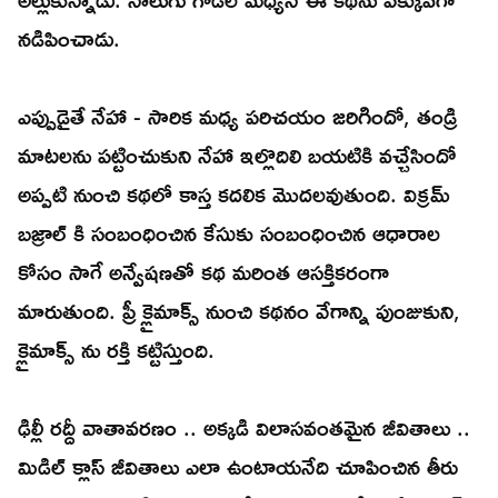
నడిపించాడు.
ఎప్పుడైతే నేహా - సారిక మధ్య పరిచయం జరిగిందో, తండ్రి
మాటలను పట్టించుకుని నేహా ఇల్లొదిలి బయటికి వచ్చేసిందో
అప్పటి నుంచి కథలో కాస్త కదలిక మొదలవుతుంది. విక్రమ్
బజ్రాల్ కి సంబంధించిన కేసుకు సంబంధించిన ఆధారాల
కోసం సాగే అన్వేషణతో కథ మరింత ఆసక్తికరంగా
మారుతుంది. ప్రీ క్లైమాక్స్ నుంచి కథనం వేగాన్ని పుంజుకుని,
క్లైమాక్స్ ను రక్తి కట్టిస్తుంది.
ఢిల్లీ రద్దీ వాతావరణం .. అక్కడి విలాసవంతమైన జీవితాలు ..
మిడిల్ క్లాస్ జీవితాలు ఎలా ఉంటాయనేది చూపించిన తీరు