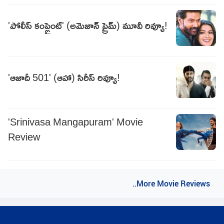
'పోలీస్ కంప్లైంట్' (అమెజాన్ ప్రైమ్) మూవీ రివ్యూ!
'ఆజాదీ 501' (ఆహా) సిరీస్ రివ్యూ!
'Srinivasa Mangapuram' Movie
Review
..More Movie Reviews