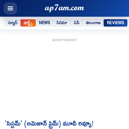
న్యూస్
షార్ట్స్
NEWS
సినిమా
ఏపీ
తెలంగాణ
REVIEWS
ADVERTISEMENT
'సిస్టమ్' (అమెజాన్ ప్రైమ్) మూవీ రివ్యూ!