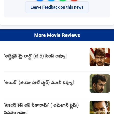
Leave Feedback on this news
More Movie Reviews
'అబ్జెక్షన్ మై లార్డ్' (జీ 5) సిరీస్ రివ్యూ!
'ఉయిర్' (జియో హాట్ స్టార్) మూవీ రివ్యూ!
'సెకండ్ కేస్ ఆఫ్ సీతారామ్' ( అమెజాన్ ప్రైమ్)
సినిమా రివ్యూ!