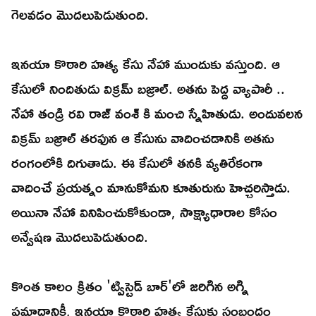
గెలవడం మొదలుపెడుతుంది.
ఇనయా కొఠారి హత్య కేసు నేహా ముందుకు వస్తుంది. ఆ
కేసులో నిందితుడు విక్రమ్ బజ్రాల్. అతను పెద్ద వ్యాపారీ ..
నేహా తండ్రి రవి రాజ్ వంశ్ కి మంచి స్నేహితుడు. అందువలన
విక్రమ్ బజ్రాల్ తరఫున ఆ కేసును వాదించడానికి అతను
రంగంలోకి దిగుతాడు. ఈ కేసులో తనకి వ్యతిరేకంగా
వాదించే ప్రయత్నం మానుకోమని కూతురును హెచ్చరిస్తాడు.
అయినా నేహా వినిపించుకోకుండా, సాక్ష్యాధారాల కోసం
అన్వేషణ మొదలుపెడుతుంది.
కొంత కాలం క్రితం 'ట్విస్టెడ్ బార్'లో జరిగిన అగ్ని
ప్రమాదానికీ, ఇనయా కొఠారి హత్య కేసుకు సంబంధం