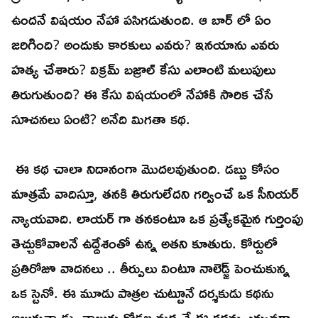
ఉందనే విషయం నేహా పసిగడుతుంది. ఆ బార్ లో ఏం
జరిగింది? అందుకు కారకులు ఎవరు? ఇనయాను ఎవరు
హత్య చేశారు? విక్రమ్ బజ్రాల్ కేసు ఎలాంటి మలుపులు
తిరుగుతుంది? ఈ కేసు విషయంలో నేహాకి సారిక చేసే
సూచనలు ఏంటి? అనేది మిగతా కథ.
ఈ కథ చాలా నిదానంగా మొదలవుతుంది. డబ్బు కోసం
మాత్రమే వాదిస్తూ, తనకి తిరుగులేదని గర్వించే ఒక సీనియర్
న్యాయవాది. లాయర్ గా తనకంటూ ఒక ప్రత్యేకమైన గుర్తింపు
తెచ్చుకోవాలనే ఉద్దేశంతో ఉన్న అతని కూతురు. కోర్టులో
ప్రతిరోజూ వాదనలు .. తీర్పులు వింటూ నాలెడ్జ్ పెంచుకున్న
ఒక స్టెనో. ఈ మూడు పాత్రల చుట్టూనే దర్శకుడు కథను
అల్లుకున్నాడు. నాలుగు గోడల మధ్యనే ఈ కథను ఎక్కువగా