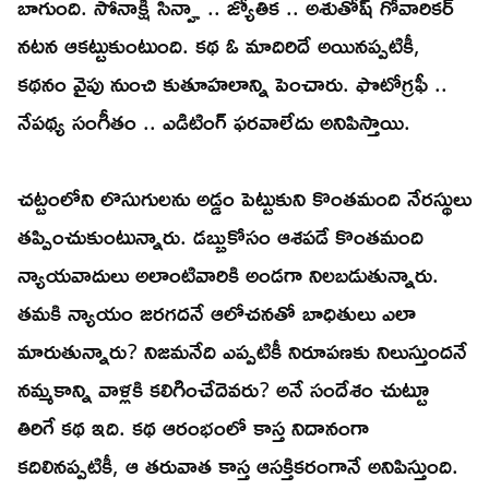
బాగుంది. సోనాక్షి సిన్హా .. జ్యోతిక .. అశుతోష్ గోవారికర్
నటన ఆకట్టుకుంటుంది. కథ ఓ మాదిరిదే అయినప్పటికీ,
కథనం వైపు నుంచి కుతూహలాన్ని పెంచారు. ఫొటోగ్రఫీ ..
నేపథ్య సంగీతం .. ఎడిటింగ్ ఫరవాలేదు అనిపిస్తాయి.
చట్టంలోని లొసుగులను అడ్డం పెట్టుకుని కొంతమంది నేరస్థులు
తప్పించుకుంటున్నారు. డబ్బుకోసం ఆశపడే కొంతమంది
న్యాయవాదులు అలాంటివారికి అండగా నిలబడుతున్నారు.
తమకి న్యాయం జరగదనే ఆలోచనతో బాధితులు ఎలా
మారుతున్నారు? నిజమనేది ఎప్పటికీ నిరూపణకు నిలుస్తుందనే
నమ్మకాన్ని వాళ్లకి కలిగించేదెవరు? అనే సందేశం చుట్టూ
తిరిగే కథ ఇది. కథ ఆరంభంలో కాస్త నిదానంగా
కదిలినప్పటికీ, ఆ తరువాత కాస్త ఆసక్తికరంగానే అనిపిస్తుంది.