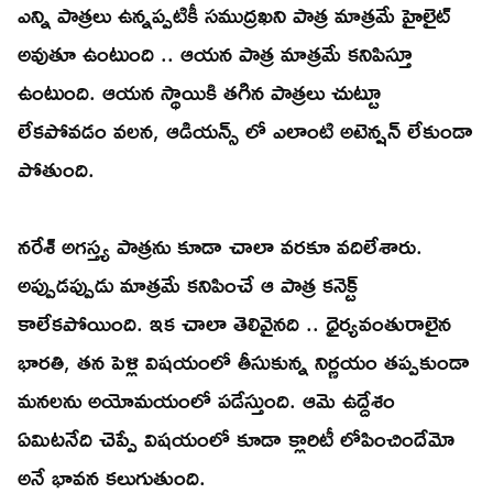
ఎన్ని పాత్రలు ఉన్నప్పటికీ సముద్రఖని పాత్ర మాత్రమే హైలైట్
అవుతూ ఉంటుంది .. ఆయన పాత్ర మాత్రమే కనిపిస్తూ
ఉంటుంది. ఆయన స్థాయికి తగిన పాత్రలు చుట్టూ
లేకపోవడం వలన, ఆడియన్స్ లో ఎలాంటి అటెన్షన్ లేకుండా
పోతుంది.
నరేశ్ అగస్త్య పాత్రను కూడా చాలా వరకూ వదిలేశారు.
అప్పుడప్పుడు మాత్రమే కనిపించే ఆ పాత్ర కనెక్ట్
కాలేకపోయింది. ఇక చాలా తెలివైనది .. ధైర్యవంతురాలైన
భారతి, తన పెళ్లి విషయంలో తీసుకున్న నిర్ణయం తప్పకుండా
మనలను అయోమయంలో పడేస్తుంది. ఆమె ఉద్దేశం
ఏమిటనేది చెప్పే విషయంలో కూడా క్లారిటీ లోపించిందేమో
అనే భావన కలుగుతుంది.