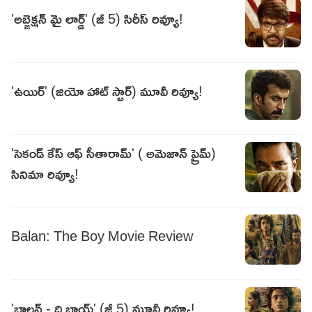
'అబ్జెక్షన్ మై లార్డ్' (జీ 5) సిరీస్ రివ్యూ!
'ఉయిర్' (జియో హాట్ స్టార్) మూవీ రివ్యూ!
'సెకండ్ కేస్ ఆఫ్ సీతారామ్' ( అమెజాన్ ప్రైమ్)
సినిమా రివ్యూ!
Balan: The Boy Movie Review
'బాలన్ - ది బాయ్' (జీ 5) మూవీ రివ్యూ!