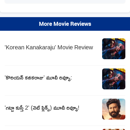
More Movie Reviews
'Korean Kanakaraju' Movie Review
'కొరియన్‌ కనకరాజు' మూవీ రివ్యూ:
'గట్టా కుస్తీ 2' (నెట్ ఫ్లిక్స్) మూవీ రివ్యూ!