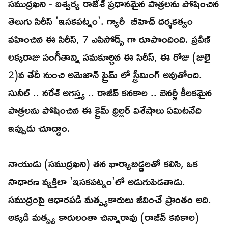
సముద్రఖని - ఐశ్వర్య రాజేశ్ ప్రధానమైన పాత్రలను పోషించిన
తెలుగు సిరీస్ 'ఇసకపట్నం'. గ్యారీ బీహెచ్ దర్శకత్వం
వహించిన ఈ సిరీస్, 7 ఎపిసోడ్స్ గా రూపొందింది. ప్రవీణ్
లక్కరాజు సంగీతాన్ని సమకూర్చిన ఈ సిరీస్, ఈ రోజు (జులై
2)వ తేదీ నుంచి అమెజాన్ ప్రైమ్ లో స్ట్రీమింగ్ అవుతోంది.
సునీల్ .. నరేశ్ అగస్త్య .. రాజీవ్ కనకాల .. బెనర్జీ కీలకమైన
పాత్రలను పోషించిన ఈ క్రైమ్ థ్రిల్లర్ విశేషాలు ఏమిటనేది
ఇప్పుడు చూద్దాం.
నాయుడు (సముద్రఖని) తన భార్యాబిడ్డలతో కలిసి, ఒక
సాధారణ వ్యక్తిలా 'ఇసకపట్నం'లో అడుగుపెడతాడు.
సముద్రంపై ఆధారపడి మత్స్యకారులు జీవించే ప్రాంతం అది.
అక్కడి మత్స్య కారులంతా చిన్నారావు (రాజీవ్ కనకాల)