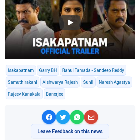
Play
Isakapatnam
Garry BH
Rahul Tamada - Sandeep Reddy
Samuthirakani
Aishwarya Rajesh
Sunil
Naresh Agastya
Rajeev Kanakala
Banerjee
Leave Feedback on this news