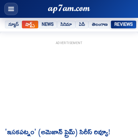
న్యూస్
షార్ట్స్
NEWS
సినిమా
ఏపీ
తెలంగాణ
REVIEWS
ADVERTISEMENT
'ఇసకపట్నం' (అమెజాన్ ప్రైమ్) సిరీస్ రివ్యూ!