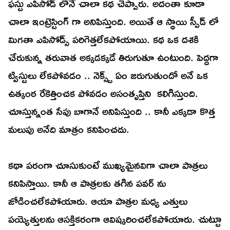
ఫస్టు ఎపిసోడ్ లోనే చాలా కథ చెప్పారు. అదంతా కూడా
చాలా ఇంట్రెస్టింగ్ గా అనిపిస్తుంది. అయితే ఆ స్థాయి స్పీడ్ లో
మిగతా ఎపిసోడ్స్ పరిగెత్తలేకపోయాయి. కథ ఒక దశకి
చేరుకున్న తరువాత అక్కడక్కడే తిరుగుతూ ఉంటుంది. పెద్దగా
ట్విస్టులు లేకపోవడం .. నెక్స్ట్ ఏం జరుగుతుందో అనే ఒక
ఉత్కంఠ రేకెత్తించక పోవడం అసంతృప్తిని కలిగిస్తుంది.
చూస్తున్నంత సేపు బాగానే అనిపిస్తుంది .. కానీ ఎక్కడా కొత్త
మలుపు అనేది మాత్రం కనిపించదు.
కథా పరంగా చూసుకుంటే ముఖ్యమైనవిగా చాలా పాత్రలు
కనిపిస్తాయి. కానీ ఆ పాత్రలకు తగిన పవర్ ను
జోడించలేకపోయారు. ఆయా పాత్రల మధ్య ఎత్తులు
పయ్యెత్తులను ఆసక్తికరంగా ఆవిష్కరించలేకపోయారు. చుట్టూ