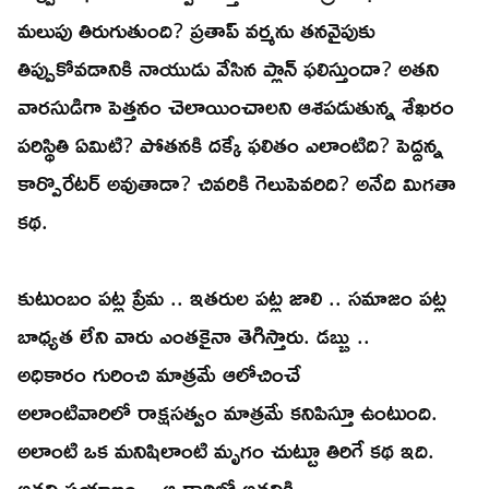
మలుపు తిరుగుతుంది? ప్రతాప్ వర్మను తనవైపుకు
తిప్పుకోవడానికి నాయుడు వేసిన ప్లాన్ ఫలిస్తుందా? అతని
వారసుడిగా పెత్తనం చెలాయించాలని ఆశపడుతున్న శేఖరం
పరిస్థితి ఏమిటి? పోతనకి దక్కే ఫలితం ఎలాంటిది? పెద్దన్న
కార్పొరేటర్ అవుతాడా? చివరికి గెలుపెవరిది? అనేది మిగతా
కథ.
కుటుంబం పట్ల ప్రేమ .. ఇతరుల పట్ల జాలి .. సమాజం పట్ల
బాధ్యత లేని వారు ఎంతకైనా తెగిస్తారు. డబ్బు ..
అధికారం గురించి మాత్రమే ఆలోచించే
అలాంటివారిలో రాక్షసత్వం మాత్రమే కనిపిస్తూ ఉంటుంది.
అలాంటి ఒక మనిషిలాంటి మృగం చుట్టూ తిరిగే కథ ఇది.
అతని ప్రయాణం .. ఆ దారిలో అతనికి