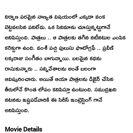
నిర్మాణ పరమైన నాణ్యత విషయంలో ఎక్కడా వంక
బెట్టవలసిన పనిలేదు. ఒక సినిమాను చూస్తున్నట్టుగానే
అనిపిస్తుంది. పాత్రలు .. ఆ పాత్రలకు తగిన నటీనటుల ఎంపిక
కరెక్టుగా ఉంది. వంశీ పచ్చి పులుసు ఫొటోగ్రఫీ .. ప్రవీణ్
లక్కరాజు సంగీతం బాగున్నాయి. బలమైన కథను
రాసుకున్నారు .. సన్నివేశాలను అంతే బలంగా
ఆవిష్కరించారు. అయితే ఆయా పాత్రలను డిజైన్ చేసిన
తీరులోనే కొంత లోపం కనిపిస్తూ ఉంటుంది. సముద్రఖని
నటనను ఇష్టపడేవారికి ఈ సిరీస్ ఇంట్రెస్టింగ్ గానే
అనిపిస్తుంది.
Movie Details