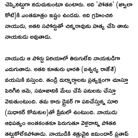
చెప్పినట్టుగా నడుచుకుంటూ ఉంటారు. అది 'పోతన' (జ్వాలా
కోటి)కి ఎంతమాత్రం ఇష్టం ఉండదు. అది గ్రహించిన
నాయుడు, అతని సపోర్టుతో చిన్నరావును హత్య చేసి తాను
నాయకుడు అవుతాడు.
నాయుడు ఆ పోర్టు ఏరియాలో తిరుగులేని నాయకుడిగా
ఎదుగుతాడు. అతని కూతురు భారతి (ఐశ్వర్య రాజేశ్)
వయసుకి వస్తుంది. తండ్రి దుర్మార్గాలను ప్రత్యక్షంగా చూస్తూ
పెరిగిన ఆమె, సమాజానికి మేలు చేసే పనులను చేస్తూ
వెళుతుంటుంది. తమ కారు డ్రైవర్ గా పనిచేస్తున్న సూరి
(సుధాకర్ కోమకుల)తో ప్రేమలో ఉంటుంది. నాయుడు
ఆధిపత్యం అంతకంతకూ పెరుగుతూ వెళ్లడాన్ని పోతన
తట్టుకోలేకపోతాడు. నాయుడికి శత్రువైన జమిందార్ ప్రతాప్