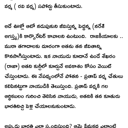
వర్మ ( రవి వర్మ) సపోర్టు తీసుకుంటాడు.
అదే ఊళ్లో ఆటో నడుపుకుని జీవిస్తున్న పెద్దన్న (నరేశ్
అగస్త్య)కి కార్పొరేటర్ కావాలని ఉంటుంది. రాజకీయాలకు ..
ముఠా తగాదాలకు దూరంగా అతను తన జీవితాన్ని
కొనసాగిస్తుంటాడు. ఇక నాయుడు కూడానే ఉండే శేఖరం
(రాజా) అతని కుర్చీలో కూర్చునే అవకాశం కోసం వెయిట్
చేస్తుంటాడు. ఈ నేపథ్యంలోనే పోతన - ప్రతాప్ వర్మ చేతులు
కలిపినట్టుగా నాయుడికి తెలుస్తుంది. ప్రతాప్ వర్మకి గల
ఆర్ధికబలం గురించి తెలిసిన నాయుడు, అతనికి తన కూతురు
భారతినిచ్చి పెళ్లి చేయాలనుకుంటాడు.
అప్పుడు భారతి ఎలా స్పందిస్తుంది? ఆమె ప్రేమకథ ఎలాంటి