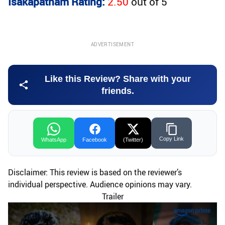
Isakapatnam Rating:
2.50
out of
5
ADVERTISEMENT
Like this Review? Share with your
friends.
Copy Link
WhatsApp
Facebook
(Twitter)
Disclaimer: This review is based on the reviewer’s
individual perspective. Audience opinions may vary.
Trailer