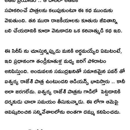
సహకరించే పాత్రలను కలుపుకుంటూ ఈ కథ ముందుకు
వెళుతుంది. తన ముఠా రాజకీయాలకు కూతురు జీవితాన్ని
బలి చేయడానికి కూడా వెనుకాడని ఒక కఠినాత్ముడి కథ ఇది.
ఈ సిరీస్ ను చూస్తున్నప్పుడు మనకి అర్థమయ్యేది ఏమిటంటే,
ఇది ప్రధానంగా తండ్రీకూతుళ్ల మధ్య జరిగే పోరాటం
అనిపిస్తుంది. అందువలన సముద్రఖనితో సమానమైన పవర్ తో
ఐశ్వర్య రాజేశ్ పాత్ర ఉంటుందని ఆడియన్స్ భావిస్తారు .. కానీ
అలా జరగలేదు. ఐశ్వర్య రాజేశ్ పాత్రను గాడిలో పెట్టడానికి
దర్శకుడు చాలా సమయం తీసుకున్నాడు. ఈ లోగా ఆమెపై
ఆవిష్కరించిన సన్నివేశాలలోను అంతగా దమ్ము కనిపించదు.