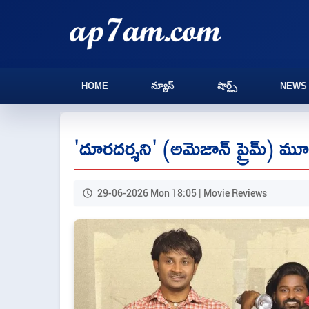
HOME
న్యూస్
షార్ట్స్
NEWS
'దూరదర్శని' (అమెజాన్ ప్రైమ్) మూవ
29-06-2026 Mon 18:05 | Movie Reviews