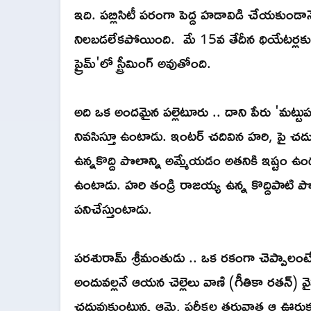
ఇది. పబ్లిసిటీ పరంగా పెద్ద హడావిడి చేయకుండాన
నిలబడలేకపోయింది. మే 15వ తేదీన థియేటర్లకు 
ప్రైమ్'లో స్ట్రీమింగ్ అవుతోంది.
అది ఒక అందమైన పల్లెటూరు .. దాని పేరు 'మట్టుపర్ర
నివసిస్తూ ఉంటాడు. ఇంటర్ చదివిన హరి, పై చద
ఉన్నకొద్ది పొలాన్ని అమ్మేయడం అతనికి ఇష్టం ఉ
ఉంటాడు. హరి తండ్రి రాజయ్య ఉన్న కొద్దిపాటి ప
పనిచేస్తుంటాడు.
పరశురామ్ శ్రీమంతుడు .. ఒక రకంగా చెప్పాల
అందువల్లనే ఆయన చెల్లెలు వాణి (గీతికా రతన
చదువుకుంటున్న ఆమె, పరీక్షల తరువాత ఆ ఊరుకు