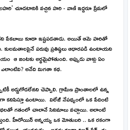
లహరి' చూడటానికి వచ్చిన హరి - వాణి ఇద్దరూ ప్రేమలో
ాణిని పేకబాబు కూడా ఇష్టపడతాడు. అయితే ఆమె హరితో
డు. కులమతాలపైనే పరువు ప్రతిష్ఠలు ఆధారపడి ఉంటాయని
ిషయం ఆ జంటకు అర్థమైపోతుంది. అప్పుడు వాళ్లు ఏం
ు ఎలాంటివి? అనేది మిగతా కథ.
పటికీ అడ్డుగోడలేనని చెప్పాలి. గ్రామీణ ప్రాంతాలలో ఉన్న
 కనిపిస్తూ ఉంటాయి. విలేజ్ నేపథ్యంలో ఒక పేదింటి
ేమకథలతో గతంలో చాలానే సినిమాలు వచ్చాయి. అలాంటి
తుంది. హీరోయిన్ అన్నయ్య ఒక మోతుబరి .. ఒక రకంగా
రో డబ్బున్న యువకుడు .. అతను కూడా విలన్ షేడ్స్ ను