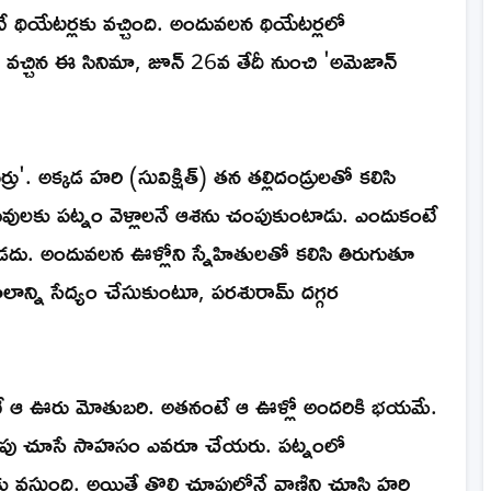
ే థియేటర్లకు వచ్చింది. అందువలన థియేటర్లలో
వచ్చిన ఈ సినిమా, జూన్ 26వ తేదీ నుంచి 'అమెజాన్
ు'. అక్కడ హరి (సువిక్షిత్) తన తల్లిదండ్రులతో కలిసి
ువులకు పట్నం వెళ్లాలనే ఆశను చంపుకుంటాడు. ఎందుకంటే
ండదు. అందువలన ఊళ్లోని స్నేహితులతో కలిసి తిరుగుతూ
ొలాన్ని సేద్యం చేసుకుంటూ, పరశురామ్ దగ్గర
ంటే ఆ ఊరు మోతుబరి. అతనంటే ఆ ఊళ్లో అందరికి భయమే.
్) వైపు చూసే సాహసం ఎవరూ చేయరు. పట్నంలో
 వస్తుంది. అయితే తొలి చూపులోనే వాణిని చూసి హరి