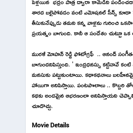
పెళ్లయిన భద్రం పాత్ర ద్వారా కామెడీని పండి
శారద బలైపోవడం వంటి ఎమోషనల్ సీన్స్ కూడా పేల
తీసుకునేప్పుడు తమని కన్న వాళ్లను గురించి ఒ
ప్రయత్నం బాగుంది. కానీ ఆ సందేశం చుట్టూ ఒక
మురళీ మోహన్ రెడ్డి ఫోటోగ్రఫీ .. ఆనంద్ సంగీత
బాగుందనిపిస్తుంది. ' ఇంద్రధనస్సు కట్టినావే కంటి
మనసుకు పట్టుకుంటాయి. కథాకథనాలు బలహీనమైన
హాయిగా అనిపిస్తాయి. పంటపొలాలు .. కొబ్బరి తోట
కథకు అందమైన ఆభరణంలా అనిపిస్తాయని చెప్పాలి.
చూడొచ్చు.
Movie Details