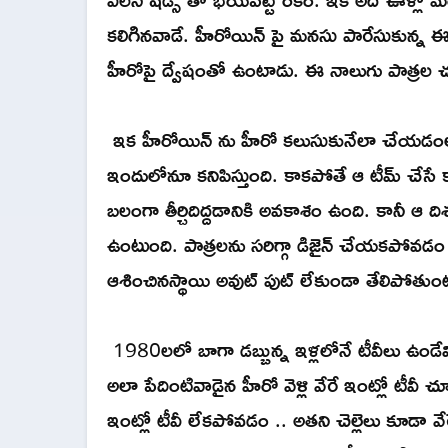
కలిగినవాడే. హీరోయిన్ పై మనసు పారేసుకున్న ఈ 
హీరోపై ద్వేషంతో ఉంటాడు. ఈ నాలుగు పాత్రల 
ఇక హీరోయిన్ ను హీరో కలుసుకునేలా చేయడంలో
ఇందులోనూ కనిపిస్తుంది. కాకపోతే ఆ టీమ్ చేసే 
బలంగా తీర్చిదిద్దడానికి అవకాశం ఉంది. కానీ 
ఉంటుంది. పాత్రలను సరిగ్గా డిజైన్ చేయకపోవడం 
ఆశించినస్థాయి అవుట్ పుట్ లేకుండా తేలిపోతుంట
1980లలో బాగా డబ్బున్న ఇళ్లలోనే టీవీలు ఉండేవి.
అలా పేదింటివాడైన హీరో వెళ్లి వేరే ఇంట్లో టీ
ఇంట్లో టీవీ లేకపోవడం .. అతని చెల్లెలు కూడా వేరే