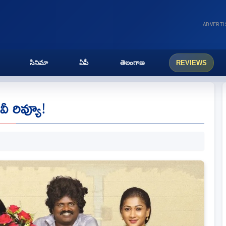
ADVERT
సినిమా
ఏపీ
తెలంగాణ
REVIEWS
ీ రివ్యూ!