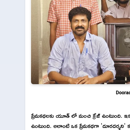
Doorad
ప్రేమకథలకు యూత్ లో మంచి క్రేజ్ ఉంటుంది. ఇక
ఉంటుంది. అలాంటి ఒక ప్రేమకథగా 'దూరదర్శని' కనిప