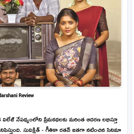
arshani Review
 విలేజ్ నేపథ్యంలోని ప్రేమకథలకు మరింత ఆదరణ లభిస్తూ
ిస్తుంది. సువిక్షిత్ - గీతికా రతన్ జతగా నటించిన సినిమా