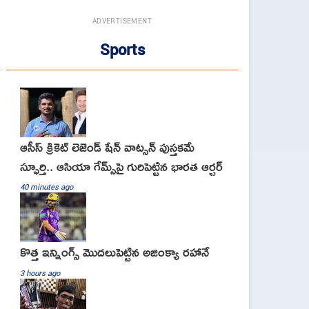
ADVERTISEMENT
Sports
ఆసీస్ క్రికెట్ లెజెండ్ షేన్ వాట్సన్ పుస్తకమే
స్ఫూర్తి.. ఆసియా గేమ్స్‌పై గురిపెట్టిన భారత ఆర్చర్
40 minutes ago
కొత్త ఇన్నింగ్స్ మొదలుపెట్టిన అజింక్యా రహానే
3 hours ago