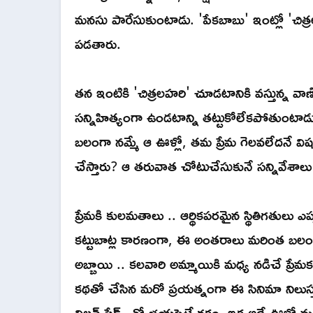
మనసు పారేసుకుంటాడు. 'పేకబాబు' ఇంట్లో 'చిత్ర
పడతారు.
తన ఇంటికి 'చిత్రలహరి' చూడటానికి వస్తున్న వ
సన్నిహిత్యంగా ఉండటాన్ని తట్టుకోలేకపోతుంటా
బలంగా నమ్మే ఆ ఊళ్లో, తమ ప్రేమ గెలవలేదనే వ
చేస్తారు? ఆ తరువాత చోటుచేసుకునే సన్నివేశాల
ప్రేమకి కులమతాలు .. ఆర్థికపరమైన స్థితిగతులు ఎప్
కట్టుబాట్ల కారణంగా, ఈ అంతరాలు మరింత బలంగా
అబ్బాయి .. కలవారి అమ్మాయికి మధ్య నడిచే ప్ర
కథతో చేసిన మరో ప్రయత్నంగా ఈ సినిమా నిలుస్
విలన్ షేడ్స్ తో భయపెట్టే రకం. ఇక అదే ఊళ్లో మ