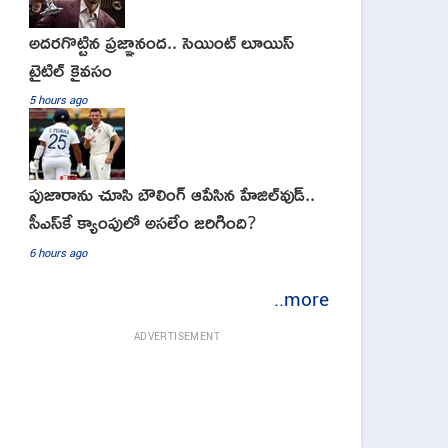
అదరగొట్టిన ప్రజ్ఞానంద.. సెయింట్‌ లూయిస్
టైటిల్‌ కైవసం
5 hours ago
పుజారాను చూసి బౌలింగ్ ఆపేసిన హేజిల్‌వుడ్..
సీఎస్‌కే క్యాంపులో అసలేం జరిగింది?
6 hours ago
..more
ADVERTISEMENT