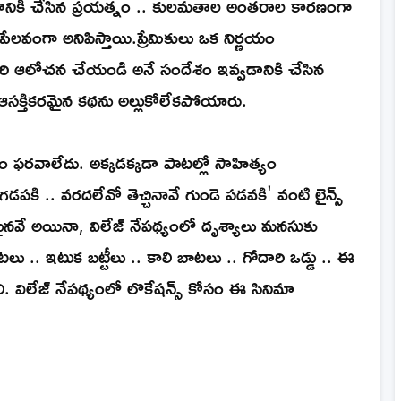
ంచడానికి చేసిన ప్రయత్నం .. కులమతాల అంతరాల కారణంగా
వంగా అనిపిస్తాయి.ప్రేమికులు ఒక నిర్ణయం
కసారి ఆలోచన చేయండి అనే సందేశం ఇవ్వడానికి చేసిన
 ఆసక్తికరమైన కథను అల్లుకోలేకపోయారు.
ం ఫరవాలేదు. అక్కడక్కడా పాటల్లో సాహిత్యం
 గడపకి .. వరదలేవో తెచ్చినావే గుండె పడవకి' వంటి లైన్స్
వే అయినా, విలేజ్ నేపథ్యంలో దృశ్యాలు మనసుకు
లు .. ఇటుక బట్టీలు .. కాలి బాటలు .. గోదారి ఒడ్డు .. ఈ
 విలేజ్ నేపథ్యంలో లొకేషన్స్ కోసం ఈ సినిమా