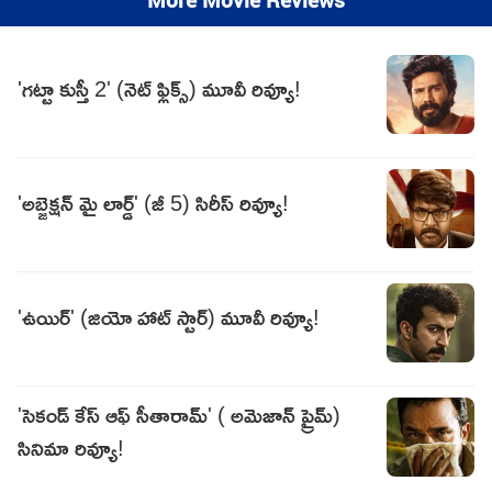
More Movie Reviews
'గట్టా కుస్తీ 2' (నెట్ ఫ్లిక్స్) మూవీ రివ్యూ!
'అబ్జెక్షన్ మై లార్డ్' (జీ 5) సిరీస్ రివ్యూ!
'ఉయిర్' (జియో హాట్ స్టార్) మూవీ రివ్యూ!
'సెకండ్ కేస్ ఆఫ్ సీతారామ్' ( అమెజాన్ ప్రైమ్)
సినిమా రివ్యూ!