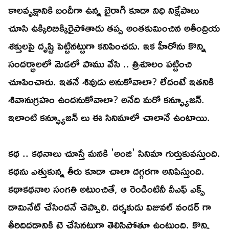
కాలవృక్షానికి బందీగా ఉన్న బైరాగి కూడా నిధి నిక్షేపాలు
చూసి ఉక్కిరిబిక్కిరైపోతాడు తప్ప అంతకుమించిన అతీంద్రియ
శక్తులపై దృష్టి పెట్టినట్టుగా కనిపించడు. ఇక హీరోను కొన్ని
సందర్భాలలో మెడలో పాము వేసి .. త్రిశూలం పట్టించి
చూపించారు. ఇతనే శివుడు అనుకోవాలా? లేదంటే ఇతనికి
శివానుగ్రహం ఉందనుకోవాలా? అనేది మరో కన్ఫ్యూజన్.
ఇలాంటి కన్ఫ్యూజన్ లు ఈ సినిమాలో చాలానే ఉంటాయి.
కథ .. కథనాలు చూస్తే మనకి 'అంజి' సినిమా గుర్తుకువస్తుంది.
కథను ఎత్తుకున్న తీరు కూడా చాలా దగ్గరగా అనిపిస్తుంది.
కథాకథనాల సంగతి అటుంచితే, ఆ రెండింటినీ వీఎఫ్ ఎక్స్
డామినేట్ చేసిందనే చెప్పాలి. దర్శకుడు విజువల్ వండర్ గా
తీర్చిదిద్దడానికి ట్రై చేసినట్టుగా తెలిసిపోతూ ఉంటుంది. కొన్ని