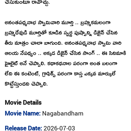
చేసుకుంటూ రావొచ్చు.
అనంతపద్మనాభ స్వామివారి మూర్తి .. బ్రహ్మకమలంగా
బ్రహ్మదేవుడి మూర్తితో కూడిన స్వర్ణ పుష్పాన్ని డిజైన్ చేసిన
తీరు మాత్రం చాలా బాగుంది. అనంతపద్మనాభ స్వామి వారి
ఆలయ నేపథ్యం .. అక్కడ డిజైన్ చేసిన సాంగ్ .. ఈ సినిమాకి
హైలైట్ అనే చెప్పాలి. కథాకథనాల పరంగా అంత బలంగా
లేని ఈ కంటెంట్, గ్రాఫిక్స్ పరంగా కాస్త ఎక్కవ మార్కులే
కొట్టేస్తుందని చెప్పాలి.
Movie Details
Movie Name:
Nagabandham
Release Date:
2026-07-03