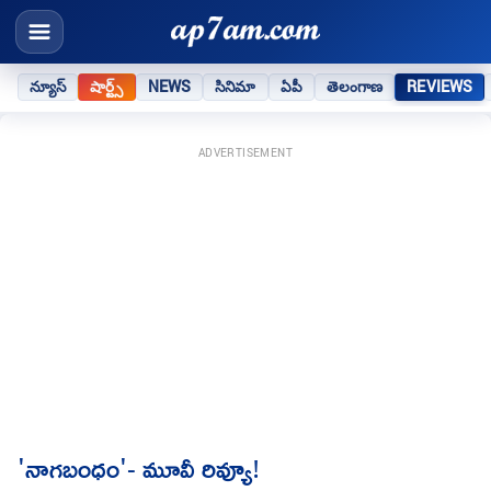
న్యూస్
షార్ట్స్
NEWS
సినిమా
ఏపీ
తెలంగాణ
REVIEWS
ADVERTISEMENT
'నాగబంధం'- మూవీ రివ్యూ!