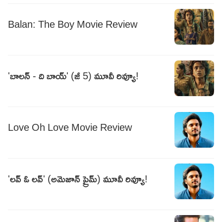
Balan: The Boy Movie Review
'బాలన్ - ది బాయ్' (జీ 5) మూవీ రివ్యూ!
Love Oh Love Movie Review
'లవ్ ఓ లవ్' (అమెజాన్ ప్రైమ్) మూవీ రివ్యూ!