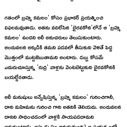
గతంలో బ్రహ్మ కమలం' కోసం ప్రభాకర్ ప్రయత్నించి
విఫలమవుతాడు. అతను వదిలేసిన 'భైరవకోన'లోనే ఆ 'బ్రహ్మ
కమలం' ఉందని అలీ అనుచరులు తెలుసుకుంటారు.
అందువలన అక్కడికి తమని పడవలో తీసుకుని వెళితే పెద్ద
మొత్తంలో ముట్టజెబుతామని అంటారు. డబ్బు కోసమే
ఎదురుచూస్తున్న 'రుద్ర' వాళ్లను వెంటబెట్టుకుని భైరవకోనకి
బయల్దేరతాడు.
అలీ మనుషులు అన్వేషిస్తున్న 'బ్రహ్మ కమలం' గురించిగానీ,
దాని మహిమను గురించి గాని అతనికి తెలియదు. అందువలన
దానిని సాధించడంలో వాళ్లకి సాయపడదామని
అనుకుంటాడు. అప్పుడు ఏం జరుగుతుంది? ఆ ప్రయత్నంలో