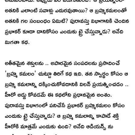
అతనికి ఎలాంటి సవాళ్లు ఎదురవుతాయి? ఆ బ్రహ్మకమలంతో
అతనికి గల సంబంధం ఏమిటి? పురావస్తు విభాగానికి చెందిన
ప్రభాకర్ కూడా దానికోసం ఎందుకు ట్రై చేస్తున్నాడు? అనేది
మిగతా కథ.
అతీతమైన శక్తులను .. అపారమైన సంపదలను ప్రసాదించే
'బ్రహ్మ కమలం' చుట్టూ తిరిగే కథ ఇది. తన స్వార్థం కోసం ఆ
బ్రహ్మ కమలాన్ని దక్కించుకోవడానికి విలన్ ప్రయత్నించడం ..
హీరో అడ్డు కోవడమే ఈ కథలోని ప్రధానమైన అంశం.
పురావస్తు విభాగంలో పనిచేసే ప్రభాకర్ బ్రహ్మకమలం కోసం
ఎందుకు ట్రై చేస్తున్నాడు? ఆ బ్రహ్మ కమలాన్ని కాపాడే శక్తి
హీరోకి మాత్రమే ఎందుకు ఉంది? అనేది ఆడియన్స్ ను