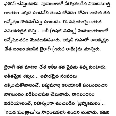
ఫోకస్ చేస్తుంటాడు. పురాణాలలో పేర్కొనబడిన విరాటమూర్తి
ఆలయం ఎక్కడ ఉందనేది తెలుసుకోవడం కోసం ఆయన తన
అన్వేషణ కొనసాగిస్తూ ఉంటాడు. ఈ విషయంపై ఆయన
సహచరులైన టెస్లా .. అలీ (రిషబ్ సాహ్ని) హిమాలయాలలో
అన్వేషించడం మొదలుపెడతారు. అక్కడి గుహలో కాలవృక్షం
చేత బంధించబడిన బైరాగి (గరుడ రామ్)ను చూస్తారు.
బైరాగి తన మాటల చేత అలీని తన వైపుకు తిప్పుకుంటాడు.
అతీతమైన శక్తులు .. అపారమైన సంపదలు
దక్కించుకోవాలంటే, విష్ణుమూర్తి ఆలయానికి సంబంధించిన
నాగబంధం విడిపించమని చెబుతాడు. నాగబంధనం
విడదీయాలంటే, రహస్యంగా ఉంచబడిన 'బ్రహ్మకమలం'..
'గరుడ మంత్రాలు'ను సాధించవలసి ఉందని అంటాడు. తనని