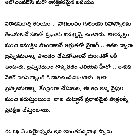
ఆలోచింపజేసే మరో ఆసక్తికరమైన విషయం.
విరాటమూర్తి ఆలయం .. నాగబంధం గురించిన రహస్యాలను
తెలుసుకునే పనిలో ప్రభాకర్ నిమగ్నమై ఉంటాడు. కాలవృక్షం
నుంచి విముక్తిని పొందాలనే ఆత్రుతలో బైరాగి .. అతని ద్వారా
బ్రహ్మకమలాన్ని సొంతం చేసుకోవాలనే దురాశతో అలీ
ఉంటారు. బ్రహ్మకమలం గొప్పతనం తెలియని హీరో .. దానిని
వెతికే విలన్ గ్యాంగ్ కి దారిచూపిస్తుంటాడు. ఇలా
బ్రహ్మకమలాన్ని కేంద్రంగా చేసుకుని, ఈ కథ అన్ని వైపుల
నుంచి నడుస్తుంటుంది. దాని చుట్టూనే ప్రధానమైన పాత్రలన్నీ
ప్రదక్షిణ చేస్తుంటాయి.
ఈ కథ మొదలైనప్పుడు ఇది అనంతపద్మనాభ స్వామి