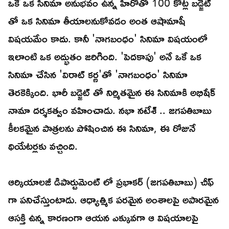
ఒకే ఒక సినిమా అనుభవం ఉన్న హీరోతో 100 కోట్ల బడ్జెట్
తో ఒక సినిమా తీయాలనుకోవడం అంత ఆషామాషీ
విషయమేం కాదు. కానీ 'నాగబంధం' సినిమా విషయంలో
ఇలాంటి ఒక అద్భుతం జరిగింది. 'పెదకాపు' అనే ఒకే ఒక
సినిమా చేసిన 'విరాట్ కర్ణ'తో 'నాగబంధం' సినిమా
తెరకెక్కింది. భారీ బడ్జెట్ తో నిర్మితమైన ఈ సినిమాకి అభిషేక్
నామా దర్శకత్వం వహించాడు. నభా నటేశ్ .. జగపతిబాబు
కీలకమైన పాత్రలను పోషించిన ఈ సినిమా, ఈ రోజునే
థియేటర్లకు వచ్చింది.
ఆర్కియాలజీ డిపార్టుమెంట్ లో ప్రభాకర్ (జగపతిబాబు) చీఫ్
గా పనిచేస్తుంటాడు. ఆధ్యాత్మిక పరమైన అంశాలపై అపారమైన
ఆసక్తి ఉన్న కారణంగా ఆయన ఎక్కువగా ఆ విషయాలపై