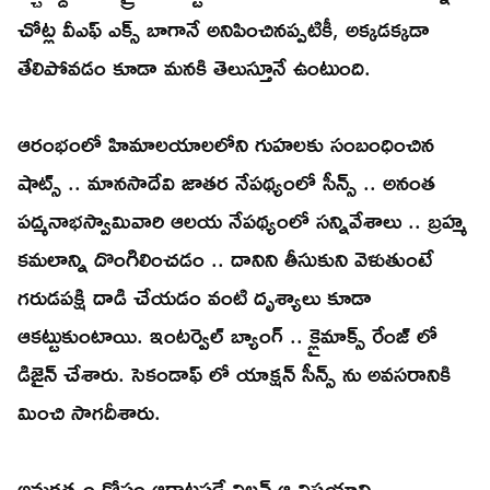
చోట్ల వీఎఫ్ ఎక్స్ బాగానే అనిపించినప్పటికీ, అక్కడక్కడా
తేలిపోవడం కూడా మనకి తెలుస్తూనే ఉంటుంది.
ఆరంభంలో హిమాలయాలలోని గుహలకు సంబంధించిన
షాట్స్ .. మానసాదేవి జాతర నేపథ్యంలో సీన్స్ .. అనంత
పద్మనాభస్వామివారి ఆలయ నేపథ్యంలో సన్నివేశాలు .. బ్రహ్మ
కమలాన్ని దొంగిలించడం .. దానిని తీసుకుని వెళుతుంటే
గరుడపక్షి దాడి చేయడం వంటి దృశ్యాలు కూడా
ఆకట్టుకుంటాయి. ఇంటర్వెల్ బ్యాంగ్ .. క్లైమాక్స్ రేంజ్ లో
డిజైన్ చేశారు. సెకండాఫ్ లో యాక్షన్ సీన్స్ ను అవసరానికి
మించి సాగదీశారు.
అమరత్వం కోసం ఆరాటపడే విలన్ ఆ విషయాన్ని