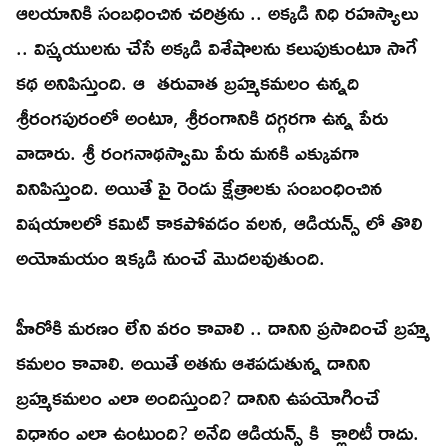
ఆలయానికి సంబధించిన చరిత్రను .. అక్కడి నిధి రహస్యాలు
.. విస్మయులను చేసే అక్కడి విశేషాలను కలుపుకుంటూ సాగే
కథ అనిపిస్తుంది. ఆ తరువాత బ్రహ్మకమలం ఉన్నది
శ్రీరంగపురంలో అంటూ, శ్రీరంగానికి దగ్గరగా ఉన్న పేరు
వాడారు. శ్రీ రంగనాథస్వామి పేరు మనకి ఎక్కువగా
వినిపిస్తుంది. అయితే పై రెండు క్షేత్రాలకు సంబంధించిన
విషయాలలో కమిట్ కాకపోవడం వలన, ఆడియన్స్ లో తొలి
అయోమయం ఇక్కడి నుంచే మొదలవుతుంది.
హీరోకి మరణం లేని వరం కావాలి .. దానిని ప్రసాదించే బ్రహ్మ
కమలం కావాలి. అయితే అతను ఆశపడుతున్న దానిని
బ్రహ్మకమలం ఎలా అందిస్తుంది? దానిని ఉపయోగించే
విధానం ఎలా ఉంటుంది? అనేది ఆడియన్స్ కి క్లారిటీ రాదు.