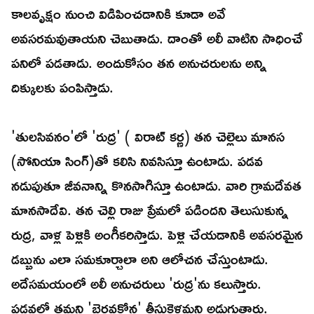
కాలవృక్షం నుంచి విడిపించడానికి కూడా అవే
అవసరమవుతాయని చెబుతాడు. దాంతో అలీ వాటిని సాధించే
పనిలో పడతాడు. అందుకోసం తన అనుచరులను అన్ని
దిక్కులకు పంపిస్తాడు.
'తులసివనం'లో 'రుద్ర' ( విరాట్ కర్ణ) తన చెల్లెలు మానస
(సోనియా సింగ్)తో కలిసి నివసిస్తూ ఉంటాడు. పడవ
నడుపుతూ జీవనాన్ని కొనసాగిస్తూ ఉంటాడు. వారి గ్రామదేవత
మానసాదేవి. తన చెల్లి రాజు ప్రేమలో పడిందని తెలుసుకున్న
రుద్ర, వాళ్ల పెళ్లికి అంగీకరిస్తాడు. పెళ్లి చేయడానికి అవసరమైన
డబ్బును ఎలా సమకూర్చాలా అని ఆలోచన చేస్తుంటాడు.
అదేసమయంలో అలీ అనుచరులు 'రుద్ర'ను కలుస్తారు.
పడవలో తమని 'భైరవకోన' తీసుకెళ్లమని అడుగుతారు.