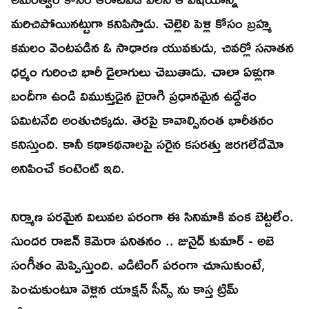
మరిచిపోయినట్టుగా కనిపిస్తాడు. చెల్లెలి పెళ్లి కోసం బ్రహ్మ
కమలం వెంటపడిన ఓ సాధారణ యువకుడు, చివర్లో సనాతన
ధర్మం గురించి భారీ డైలాగులు చెబుతాడు. చాలా ఏళ్లుగా
బందీగా ఉండి విముక్తుడైన బైరాగి ప్రధానమైన ఉద్దేశం
ఏమిటనేది అంతుచిక్కదు. తెరపై కావాల్సినంత భారీతనం
కనిస్తుంది. కానీ కథాకథనాలపై సరైన కసరత్తు జరగలేదేమో
అనిపించే కంటెంట్ ఇది.
నిర్మాణ పరమైన విలువల పరంగా ఈ సినిమాకి వంక బెట్టలేం.
సుందర రాజన్ కెమెరా పనితనం .. జునైద్ కుమార్ - అబె
సంగీతం మెప్పిస్తుంది. ఎడిటింగ్ పరంగా చూసుకుంటే,
పెంచుకుంటూ వెళ్లిన యాక్షన్ సీన్స్ ను కాస్త ట్రిమ్