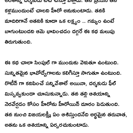
కళ్లముందుంటే చాలని హీరో అనుకుంటాడు. తనకి
మాదిరిగానే అతనికి కూడా ఒక లక్ష్యం .. గమ్యం ఉంటే
బాగుంటుందని ఆమె భావించడం దగ్గరే ఈ కథ మలుపు
తిరుగుతుంది.
ఈ కథ చాలా సింపుల్ గా ముందుకు వెళుతూ ఉంటుంది.
సున్నితమైన భావోద్వేగాలను కలిగిస్తూ సాగుతూ ఉంటుంది.
రొటీన్ గా కనిపించే సన్నివేశాలే అయినా, దర్శకుడు ఫీల్
మిస్సవ్వకుండా చూసుకున్నాడు. తన తల్లి ఆశయాన్ని
నెరవేర్చడం కోసం హీరోను హీరోయిన్ దూరం పెడుతుంది.
తన నుంచి విజయలక్ష్మీ ఏం ఆశిస్తుందనేది అర్థమైన తరువాత,
అతను ఒక ఆశయాన్ని ఏర్పరచుకుంటాడు.