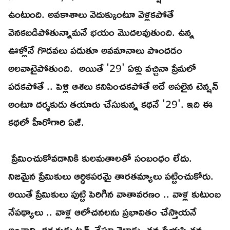
ఉంటుంది. అవకాశాలు వెదుక్కుంటూ వెళ్లకపోతే
వెనకబడిపోతున్నామనే భయం మొదలవుతుంది. ఉన్న
ఊళ్లోనే గొడవలు పడుతూ అవమానాలు పొందడం
అలవాటైపోతుంది. అయితే '29' ఏళ్లు వచ్చినా ప్రేమలో
పడకపోతే .. పెళ్లి ఆశలు కనిపించకపోతే అదే అసలైన టెన్షన్
అంటూ దర్శకుడు తయారు చేసుకున్న కథనే '29'. ఇది ఈ
కథలో హీరోగారి ఏజ్.
ప్రేమించుకోవడానికి కులమతాలతో సంబంధం లేదు.
నిజమైన ప్రేమికులు ఆర్ధికపరమై తారతమ్యాలు పట్టించుకోరు.
అయితే ప్రేమికులు పుట్టి పెరిగిన వాతావరణం .. వాళ్ల కుటుంబ
నేపథ్యాలు .. వాళ్ల ఆలోచనలను ప్రభావితం చేస్తాయనే
అంశాన్ని దర్శకుడు టచ్ చేస్తూ వెళ్లాడు. తన ప్రేయసి తన