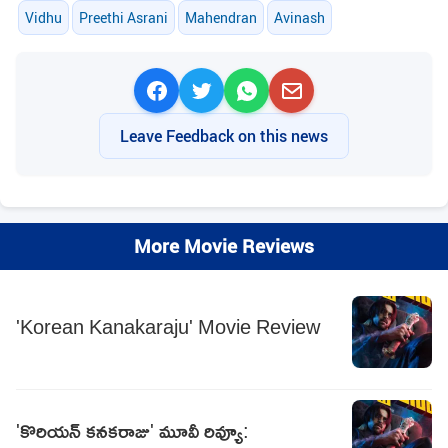
Vidhu
Preethi Asrani
Mahendran
Avinash
Leave Feedback on this news
More Movie Reviews
'Korean Kanakaraju' Movie Review
'కొరియన్‌ కనకరాజు' మూవీ రివ్యూ: