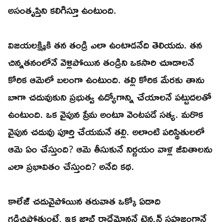
అసంతృప్తిని కలిగిస్తూ ఉంటుంది.
విజయలక్ష్మికి తన తండ్రి ఎలా ఉంటాడనేది తెలియదు. తన
చిన్నతనంలోనే వెళ్లిపోయిన తండ్రిని ఒకసారి చూడాలనే
కోరిక ఆమెలో బలంగా ఉంటుంది. తల్లి కోరిక మేరకు తాను
బాగా చదువుకుని ప్రభుత్వ ఉద్యోగాన్ని చేయాలనే పట్టుదలతో
ఉంటుంది. ఒక వైపున ప్రేమ అంటూ వెంటపడే సత్య. మరొక
వైపున చదువు పూర్తి చేయమనే తల్లి. అలాంటి పరిస్థితులలో
ఆమె ఏం చేస్తుంది? ఆమె తీసుకునే నిర్ణయం వాళ్ల జీవితాలను
ఎలా ప్రభావితం చేస్తుంది? అనేది కథ.
కాలేజ్ చదువైపోయిన తరువాత ఒక్కో ఏడాది
గడిచిపోతుంటే, ఇక జాబ్ రాదేమోననే టెన్షన్ సహజంగానే