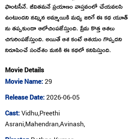
ఫాంటసీనే. జీవితమనే ప్రయాణం వాస్తవంలో చేయవలసి
ఉంటుందని నమ్మిన అమ్మాయికి మధ్య జరిగే ఈ కథ యూత్
ను తప్పకుండా ఆలోచింపజేస్తుంది. ప్రేమ కొత్త ఆశలు
చిగురింపజేస్తుంది. అయితే ఆశ కంటే ఆశయం గొప్పదని
నిరూపించే సందేశం మనకి ఈ కథలో కనిపిస్తుంది.
Movie Details
Movie Name:
29
Release Date:
2026-06-05
Cast:
Vidhu,Preethi
Asrani,Mahendran,Avinash,