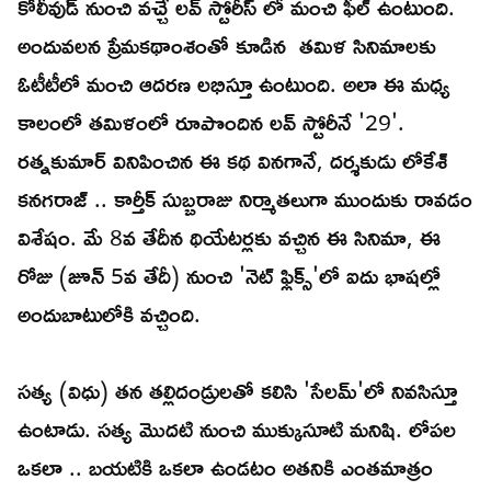
కోలీవుడ్ నుంచి వచ్చే లవ్ స్టోరీస్ లో మంచి ఫీల్ ఉంటుంది.
అందువలన ప్రేమకథాంశంతో కూడిన తమిళ సినిమాలకు
ఓటీటీలో మంచి ఆదరణ లభిస్తూ ఉంటుంది. అలా ఈ మధ్య
కాలంలో తమిళంలో రూపొందిన లవ్ స్టోరీనే '29'.
రత్నకుమార్ వినిపించిన ఈ కథ వినగానే, దర్శకుడు లోకేశ్
కనగరాజ్ .. కార్తీక్ సుబ్బరాజు నిర్మాతలుగా ముందుకు రావడం
విశేషం. మే 8వ తేదీన థియేటర్లకు వచ్చిన ఈ సినిమా, ఈ
రోజు (జూన్ 5వ తేదీ) నుంచి 'నెట్ ఫ్లిక్స్'లో ఐదు భాషల్లో
అందుబాటులోకి వచ్చింది.
సత్య (విధు) తన తల్లిదండ్రులతో కలిసి 'సేలమ్'లో నివసిస్తూ
ఉంటాడు. సత్య మొదటి నుంచి ముక్కుసూటి మనిషి. లోపల
ఒకలా .. బయటికి ఒకలా ఉండటం అతనికి ఎంతమాత్రం