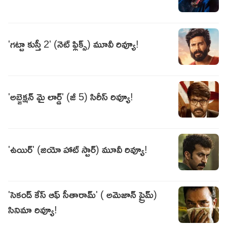
'గట్టా కుస్తీ 2' (నెట్ ఫ్లిక్స్) మూవీ రివ్యూ!
'అబ్జెక్షన్ మై లార్డ్' (జీ 5) సిరీస్ రివ్యూ!
'ఉయిర్' (జియో హాట్ స్టార్) మూవీ రివ్యూ!
'సెకండ్ కేస్ ఆఫ్ సీతారామ్' ( అమెజాన్ ప్రైమ్)
సినిమా రివ్యూ!