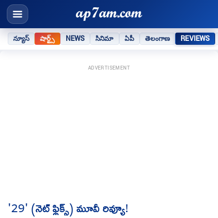
న్యూస్
షార్ట్స్
NEWS
సినిమా
ఏపీ
తెలంగాణ
REVIEWS
ADVERTISEMENT
'29' (నెట్ ఫ్లిక్స్) మూవీ రివ్యూ!