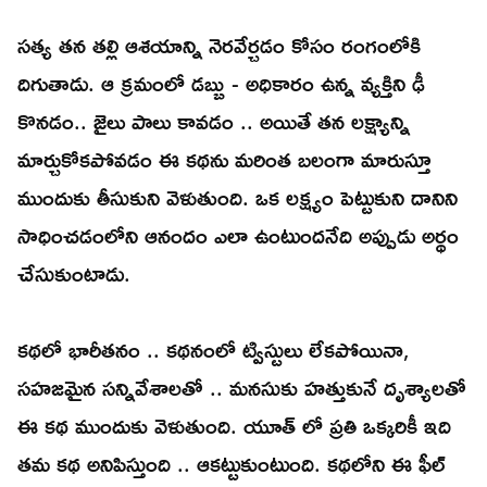
సత్య తన తల్లి ఆశయాన్ని నెరవేర్చడం కోసం రంగంలోకి
దిగుతాడు. ఆ క్రమంలో డబ్బు - అధికారం ఉన్న వ్యక్తిని ఢీ
కొనడం.. జైలు పాలు కావడం .. అయితే తన లక్ష్యాన్ని
మార్చుకోకపోవడం ఈ కథను మరింత బలంగా మారుస్తూ
ముందుకు తీసుకుని వెళుతుంది. ఒక లక్ష్యం పెట్టుకుని దానిని
సాధించడంలోని ఆనందం ఎలా ఉంటుందనేది అప్పుడు అర్థం
చేసుకుంటాడు.
కథలో భారీతనం .. కథనంలో ట్విస్టులు లేకపోయినా,
సహజమైన సన్నివేశాలతో .. మనసుకు హత్తుకునే దృశ్యాలతో
ఈ కథ ముందుకు వెళుతుంది. యూత్ లో ప్రతి ఒక్కరికీ ఇది
తమ కథ అనిపిస్తుంది .. ఆకట్టుకుంటుంది. కథలోని ఈ ఫీల్