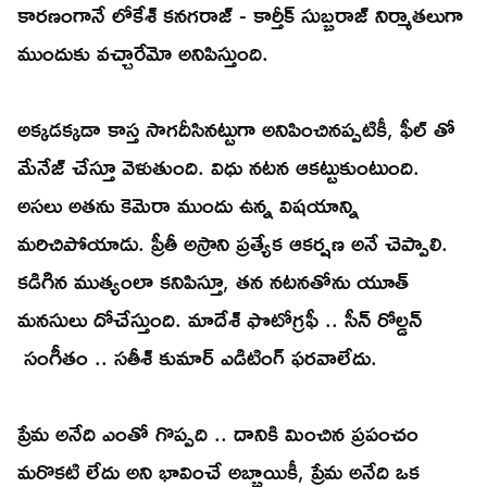
కారణంగానే లోకేశ్ కనగరాజ్ - కార్తీక్ సుబ్బరాజ్ నిర్మాతలుగా
ముందుకు వచ్చారేమో అనిపిస్తుంది.
అక్కడక్కడా కాస్త సాగదీసినట్టుగా అనిపించినప్పటికీ, ఫీల్ తో
మేనేజ్ చేస్తూ వెళుతుంది. విధు నటన ఆకట్టుకుంటుంది.
అసలు అతను కెమెరా ముందు ఉన్న విషయాన్ని
మరిచిపోయాడు. ప్రీతీ అస్రాని ప్రత్యేక ఆకర్షణ అనే చెప్పాలి.
కడిగిన ముత్యంలా కనిపిస్తూ, తన నటనతోను యూత్
మనసులు దోచేస్తుంది. మాదేశ్ ఫొటోగ్రఫీ .. సీన్ రోల్డన్
సంగీతం .. సతీశ్ కుమార్ ఎడిటింగ్ ఫరవాలేదు.
ప్రేమ అనేది ఎంతో గొప్పది .. దానికి మించిన ప్రపంచం
మరొకటి లేదు అని భావించే అబ్బాయికీ, ప్రేమ అనేది ఒక