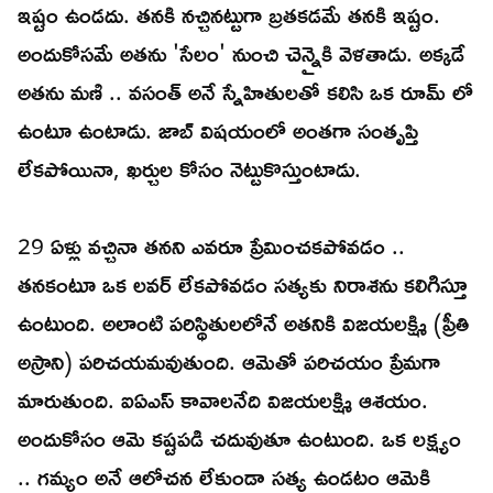
ఇష్టం ఉండదు. తనకి నచ్చినట్టుగా బ్రతకడమే తనకి ఇష్టం.
అందుకోసమే అతను 'సేలం' నుంచి చెన్నైకి వెళతాడు. అక్కడే
అతను మణి .. వసంత్ అనే స్నేహితులతో కలిసి ఒక రూమ్ లో
ఉంటూ ఉంటాడు. జాబ్ విషయంలో అంతగా సంతృప్తి
లేకపోయినా, ఖర్చుల కోసం నెట్టుకొస్తుంటాడు.
29 ఏళ్లు వచ్చినా తనని ఎవరూ ప్రేమించకపోవడం ..
తనకంటూ ఒక లవర్ లేకపోవడం సత్యకు నిరాశను కలిగిస్తూ
ఉంటుంది. అలాంటి పరిస్థితులలోనే అతనికి విజయలక్ష్మి (ప్రీతి
అస్రాని) పరిచయమవుతుంది. ఆమెతో పరిచయం ప్రేమగా
మారుతుంది. ఐఏఎస్ కావాలనేది విజయలక్ష్మి ఆశయం.
అందుకోసం ఆమె కష్టపడి చదువుతూ ఉంటుంది. ఒక లక్ష్యం
.. గమ్యం అనే ఆలోచన లేకుండా సత్య ఉండటం ఆమెకి