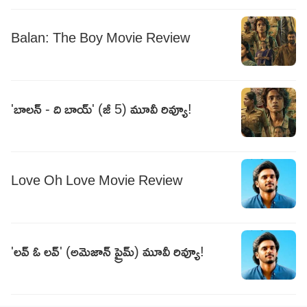
Balan: The Boy Movie Review
'బాలన్ - ది బాయ్' (జీ 5) మూవీ రివ్యూ!
Love Oh Love Movie Review
'లవ్ ఓ లవ్' (అమెజాన్ ప్రైమ్) మూవీ రివ్యూ!