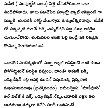
సునీల్ ( సంపూర్ణేశ్ బాబు) పెళ్లి చేసుకోకుండా అలా
ఉండిపోతాడు. తాను పనిచేసిన స్కూల్లో ల్యాబ్ అసిస్టెంట్ గా
సుబ్బుకి టెంపరరీ పోస్ట్ వేయిస్తాడు కుక్కుటేశ్వరరావు. టీనేజ్
లో ఉన్నప్పటి నుంచే సెక్స్ ఎడ్యుకేషన్ పట్ల సుబ్బు ఆసక్తిని
చూపించేవాడు. అందువలన అతని పట్ల తండ్రి ఒక రకమైన
కోపాన్ని పెంచుకుంటాడు.
ఒకానొక సందర్సభంలో సుబ్బు ల్యాబ్ అసిస్టెంట్ జాబ్ కూడా
పోగోట్టుకునే పరిస్థితి వస్తుంది. దాంతో అతనికి సెక్స్
ఎడ్యుకేషన్ పట్ల ఆసక్తి ఉందనే విషయాన్ని ప్రిన్సిపాల్
మధుసూదనరావు (బ్రహ్మానందం) గమనిస్తాడు. 'మాకీపూర్'
అనే విలేజ్ కి సెక్స్ ఎడ్యుకేషన్ నేర్పించడానికి వెళ్లిన తన
బావమరిది తన్నులు తినేసి తిరిగి రావడంతో,