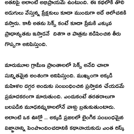
అతనిపై అలాంటి అభిప్రాయమే ఉంటుంది. ఈ కథలోకి తొలి
అడుగులు వేస్తున్న ప్రేక్షకులు కూడా ముందుగా అదే ఆలోచనకి
వస్తారు. కానీ అతను సెక్స్ కంటే కూడా ప్రేమకి ఎక్కువ
ప్రాధాన్యతను ఇస్తాడనే దిశగా ఆ పాత్రను నడిపించిన తీరు
గొప్పగా అనిపిస్తుంది.
మారుమూల గ్రామీణ ప్రాంతాలలో సెక్స్ అనేది చాలా
సున్నితమైన అంశంగా అనిపిస్తుంది. ముఖ్యంగా అక్కడి
మహిళల దగ్గర అందుకు సంబంధించిన ప్రస్తావన చేయడమే
ప్రమాదకరంగా మారుతుంది. ఎందుకంటే తరతరాలుగా
బలపడిన మూఢనమ్మకాలలోనే వాళ్లు బ్రతుకుతుంటారు.
అలాంటి ఒక ఊర్లో .. అక్కడి ప్రజలలో లైంగిక సంబంధమైన
విజ్ఞానాన్ని పెంపొందించడానికి కథానాయకుడు ఎంత రిస్క్