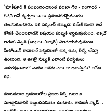
'మాకీపూర్'కి సంబంధించినంత వరకూ గిరి - గంగాధర్ -
కిషన్ అనే వ్యక్తులు చాలా ప్రమాదకరమైనవారని
తెలుసుకుంటాడు. ఇక సర్పంచ్ తమ్ముడు రమేశ్ కూడా అదే
కోవకి చెందినవాడనే విషయం సుబ్బుకి అర్థమవుతుంది. అక్కడే
అతనికి స్వాతి (మిథిలా పాల్కర్) పరిచయమవుతుంది.
హీరోయిన్ కావాలనే పట్టుదలతో ఉన్న ఆమె, రీల్స్ చేస్తూ
ఉంటుంది. ఆ ఊళ్లో సుబ్బుకి ఎలాంటి పరిస్థితులు
ఎదురవుతాయి? వాటిని అతను ఎలా అధిగమిస్తాడు? అనేది
కథ.
మారుమూల గ్రామాలలోని ప్రజలు సెక్స్ గురించి
మాట్లాడటానికి ఇబ్బందిపడుతూ ఉంటారు. శానిటరీ ప్యాడ్ ..
కండోమ్ గురించి మాట్లాడటాన్ని బూతుగా భావిస్తారు.