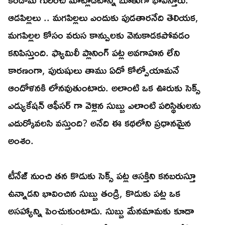
ఆడపిల్లలు .. మగపిల్లలు ఎందుకు పుడతారనేది తెలియక,
మగపిల్లల కోసం వరుస కాన్పులకు వెనుకాడకపోవడం
కనిపిస్తుంది. ఫ్యామిలీ ప్లానింగ్ పట్ల అవగాహన లేని
కారణంగా, పురుషులు తాము ఏదో కోల్పోయామనే
ఆందోళనకి లోనవుతుంటారు. అలాంటి ఒక ఊరుకు సెక్స్
ఎడ్యుకేషన్ ఆఫీసర్ గా వెళ్లిన సుబ్బు ఎలాంటి పరిస్థితులను
ఎదుర్కోవలసి వస్తుంది? అనేది ఈ కథలోని ప్రధానమైన
అంశం.
టీనేజ్ నుంచి తన కొడుకు సెక్స్ పట్ల ఆసక్తిని కనబరుస్తూ
ఉన్నాడని భావించిన సుబ్బు తండ్రి, కొడుకు పట్ల ఒక
అసహ్యాన్ని పెంచుకుంటాడు. సుబ్బు మేనమామకు కూడా