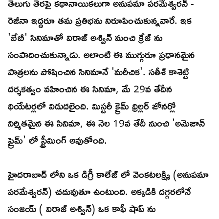
తెలుగు తెరపై కథానాయికలుగా అనుపమా పరమేశ్వరన్ -
రెజీనా ఇద్దరూ తమ ప్రతిభను నిరూపించుకున్నవారే. ఇక
'బేబీ' సినిమాతో విరాజ్ అశ్విన్ మంచి క్రేజ్ ను
సంపాదించుకున్నాడు. అలాంటి ఈ ముగ్గురూ ప్రధానమైన
పాత్రలను పోషించిన సినిమానే 'మరీచిక'. సతీశ్ కాశెట్టి
దర్శకత్వం వహించిన ఈ సినిమా, మే 29వ తేదీన
థియేటర్లలో విడుదలైంది. మిస్టరీ క్రైమ్ థ్రిల్లర్ జోనర్లో
నిర్మితమైన ఈ సినిమా, ఈ నెల 19వ తేదీ నుంచి 'అమెజాన్
ప్రైమ్' లో స్ట్రీమింగ్ అవుతోంది.
హైదరాబాద్ లోని ఒక డిగ్రీ కాలేజ్ లో వెంకటలక్ష్మి (అనుపమా
పరమేశ్వరన్) చదువుతూ ఉంటుంది. అక్కడికి దగ్గరలోనే
సంజయ్ ( విరాజ్ అశ్విన్) ఒక కాఫీ షాప్ ను