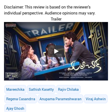
Disclaimer: This review is based on the reviewer’s
individual perspective. Audience opinions may vary.
Trailer
Play
Mareechika
Sathish Kasetty
Rajiv Chilaka
Regena Casandrra
Anupama Parameshwaran
Viraj Ashwin
Ajay Ghosh