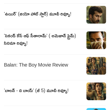
'ఉయిర్' (జియో హాట్ స్టార్) మూవీ రివ్యూ!
'సెకండ్ కేస్ ఆఫ్ సీతారామ్' ( అమెజాన్ ప్రైమ్)
సినిమా రివ్యూ!
Balan: The Boy Movie Review
'బాలన్ - ది బాయ్' (జీ 5) మూవీ రివ్యూ!