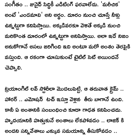
సంగీతం .. జునైద్ సిద్ధికీ ఎడిటింగ్ ఫరవాలేదు. 'మరీచిక'
అంటే 'ఎండమావి' అని అర్థం. దూరం నుంచి చూస్తే నీళ్లు
ఉన్నట్టుగా కనిపిస్తాయి. అక్కడివరకూ వెళితే అక్కడి నుంచి
మరికొంత దూరంలో ఉన్నట్టుగా అనిపిస్తాయి. అలా ఇదే నిజం
అనుకోగానే అసలు జరిగింది ఇది అంటూ మరో అంశం తెరపైకి
వస్తుంది. ఆ రకంగా చూసుకుంటే టైటిల్ సెట్ అయిందనే
చెప్పాలి.
ట్రయాంగిల్ లవ్ స్టోరీలా మొదలుపెట్టి, ఆ తరువాత క్రైమ్ ..
హారర్ .. ఎమోషన్ టచ్ ఇస్తూ వెళ్లిన తీరు బాగానే ఉంది.
కానీ ఏ అంశానికి సంబంధించి కూడా గాఢత కనిపించదు.
హృదయానికి హత్తుకునే అంశాలు లేకపోవడం .. లాజిక్ కి
అందని సన్నివేశాలు ఎక్కువ సమయాన్ని తీసుకోవడం ..