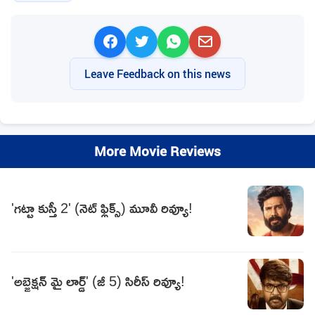
Leave Feedback on this news
More Movie Reviews
'గట్టా కుస్తీ 2' (నెట్ ఫ్లిక్స్) మూవీ రివ్యూ!
'అబ్జెక్షన్ మై లార్డ్' (జీ 5) సిరీస్ రివ్యూ!