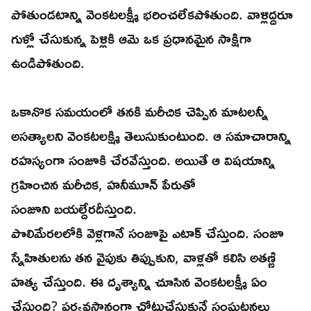
పోతుండటాన్ని వెంకటలక్ష్మీ భరించలేకపోతుంది. వాళ్లిద్దరూ
గుళ్లో చేసుకున్న పెళ్లికి ఆమె ఒక ప్రధానమైన సాక్షిగా
ఉండిపోతుంది.
ఒకానొక సమయంలో తనకి మరీచిక చెప్పిన మాటలన్నీ
అసత్యాలని వెంకటలక్ష్మి తెలుసుకుంటుంది. ఆ సమాచారాన్ని
రహస్యంగా సంజూకి చేరవేస్తుంది. అయితే ఆ విషయాన్ని
గ్రహించిన మరీచిక, హనీమూన్ పేరుతో
సంజూని బయల్దేరదీస్తుంది.
పొలిమేరలలోకి వెళ్లగానే సంజూపై ఎటాక్ చేస్తుంది. సంజూ
స్నేహితులను తన వైపుకు తిప్పుకుని, వాళ్లతో కలిసి అతణ్ణి
హత్య చేస్తుంది. ఈ దృశ్యాన్ని చూసిన వెంకటలక్ష్మీ ఏం
చేస్తుంది? పర్యవసానంగా చోటుచేసుకునే సంఘటనలు