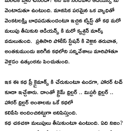
వెంటాడుతూ ఉంటుంది. మానసిక పరమైన ఒక వ్యాధితో
వెంకటలక్ష్మి బాధపడుతుందంటూ ఇచ్చిన ట్విస్ట్ తో కథ మరో
మలుపు తీసుకుని ఆడియన్స్ కి మరో క్వశ్చన్ మార్క్
వదులుతుంది. ప్రతిసారి పోలీస్ స్టేషన్ కి వెళ్లిన తరువాత,
అంతకుముందు జరిగిన కథలోని సన్నివేశాలు మారిపోతూ
వెళ్లడం ఉత్కంఠను పెంచుతుంది.
ఇక ఈ కథ ప్రీ క్లైమాక్స్ కి చేరుకుంటూ ఉండగా, హారర్ టచ్
కూడా ఇచ్చేశారు. దాంతో క్రైమ్ థ్రిల్లర్ .. మిస్టరీ థ్రిల్లర్ ..
హారర్ థ్రిల్లర్ అంశాలను ఒకే కథలో
కలిపేసి అందించినట్టుగా అనిపిస్తుంది.
కథ చకచకా మలుపులు తీసుకుంటూ ఉంటుంది. ఏది నిజం?