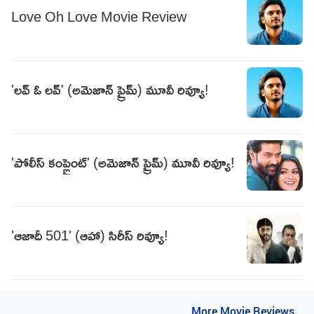
Love Oh Love Movie Review
'లవ్ ఓ లవ్' (అమెజాన్ ప్రైమ్) మూవీ రివ్యూ!
'పోలీస్ కంప్లైంట్' (అమెజాన్ ప్రైమ్) మూవీ రివ్యూ!
'ఆజాదీ 501' (ఆహా) సిరీస్ రివ్యూ!
..More Movie Reviews