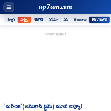
న్యూస్
షార్ట్స్
NEWS
సినిమా
ఏపీ
తెలంగాణ
REVIEWS
ADVERTISEMENT
'మరీచిక'(అమెజాన్ ప్రైమ్) మూవీ రివ్యూ!