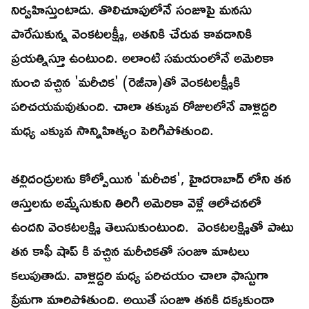
నిర్వహిస్తుంటాడు. తొలిచూపులోనే సంజూపై మనసు
పారేసుకున్న వెంకటలక్ష్మీ, అతనికి చేరువ కావడానికి
ప్రయత్నిస్తూ ఉంటుంది. అలాంటి సమయంలోనే అమెరికా
నుంచి వచ్చిన 'మరీచిక' (రెజీనా)తో వెంకటలక్ష్మీకి
పరిచయమవుతుంది. చాలా తక్కువ రోజులలోనే వాళ్లిద్దరి
మధ్య ఎక్కువ సాన్నిహిత్యం పెరిగిపోతుంది.
తల్లిదండ్రులను కోల్పోయిన 'మరీచిక', హైదరాబాద్ లోని తన
ఆస్తులను అమ్మేసుకుని తిరిగి అమెరికా వెళ్లే ఆలోచనలో
ఉందని వెంకటలక్ష్మి తెలుసుకుంటుంది. వెంకటలక్ష్మితో పాటు
తన కాఫీ షాప్ కి వచ్చిన మరీచికతో సంజూ మాటలు
కలుపుతాడు. వాళ్లిద్దరి మధ్య పరిచయం చాలా ఫాస్టుగా
ప్రేమగా మారిపోతుంది. అయితే సంజూ తనకి దక్కకుండా