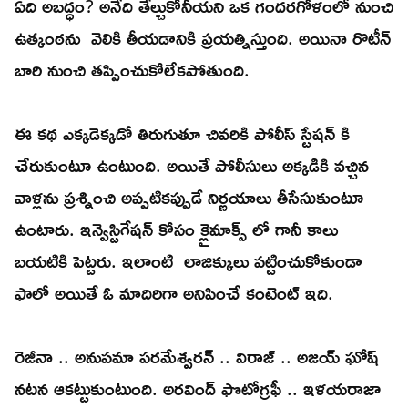
ఏది అబద్ధం? అనేది తేల్చుకోనీయని ఒక గందరగోళంలో నుంచి
ఉత్కంఠను వెలికి తీయడానికి ప్రయత్నిస్తుంది. అయినా రొటీన్
బారి నుంచి తప్పించుకోలేకపోతుంది.
ఈ కథ ఎక్కడెక్కడో తిరుగుతూ చివరికి పోలీస్ స్టేషన్ కి
చేరుకుంటూ ఉంటుంది. అయితే పోలీసులు అక్కడికి వచ్చిన
వాళ్లను ప్రశ్నించి అప్పటికప్పుడే నిర్ణయాలు తీసేసుకుంటూ
ఉంటారు. ఇన్వెస్టిగేషన్ కోసం క్లైమాక్స్ లో గానీ కాలు
బయటికి పెట్టరు. ఇలాంటి లాజిక్కులు పట్టించుకోకుండా
ఫాలో అయితే ఓ మాదిరిగా అనిపించే కంటెంట్ ఇది.
రెజీనా .. అనుపమా పరమేశ్వరన్ .. విరాజ్ .. అజయ్ ఘోష్
నటన ఆకట్టుకుంటుంది. అరవింద్ ఫొటోగ్రఫీ .. ఇళయరాజా