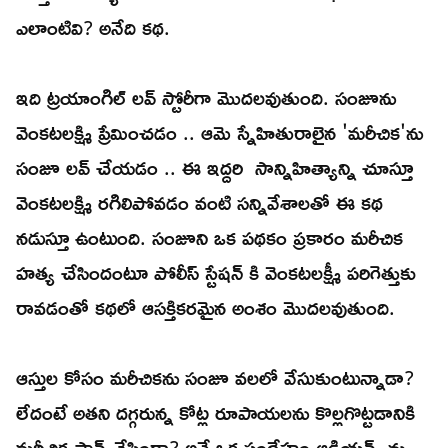
ఎలాంటివి? అనేది కథ.
ఇది ట్రయాంగిల్ లవ్ స్టోరీగా మొదలవుతుంది. సంజూను
వెంకటలక్ష్మి ప్రేమించడం .. ఆమె స్నేహితురాలైన 'మరీచిక'ను
సంజూ లవ్ చేయడం .. ఈ ఇద్దరి సాన్నిహిత్యాన్ని చూస్తూ
వెంకటలక్ష్మి రగిలిపోవడం వంటి సన్నివేశాలతో ఈ కథ
నడుస్తూ ఉంటుంది. సంజూని ఒక పథకం ప్రకారం మరీచిక
హత్య చేసిందంటూ పోలీస్ స్టేషన్ కి వెంకటలక్ష్మీ పరిగెత్తుకు
రావడంతో కథలో ఆసక్తికరమైన అంశం మొదలవుతుంది.
ఆస్తుల కోసం మరీచికను సంజూ వలలో వేసుకుంటున్నాడా?
లేదంటే అతని దగ్గరున్న కోట్ల రూపాయలను కొల్లగొట్టడానికి
మరీచిక ప్లాన్ చేసిందా? అనే ఒక సందేహం ఆడియన్స్ ను