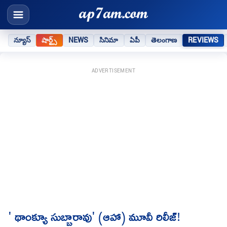
న్యూస్
షార్ట్స్
NEWS
సినిమా
ఏపీ
తెలంగాణ
REVIEWS
ADVERTISEMENT
' థాంక్యూ సుబ్బారావు' (ఆహా) మూవీ రిలీజ్!