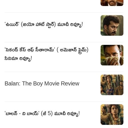
'ఉయిర్' (జియో హాట్ స్టార్) మూవీ రివ్యూ!
'సెకండ్ కేస్ ఆఫ్ సీతారామ్' ( అమెజాన్ ప్రైమ్)
సినిమా రివ్యూ!
Balan: The Boy Movie Review
'బాలన్ - ది బాయ్' (జీ 5) మూవీ రివ్యూ!