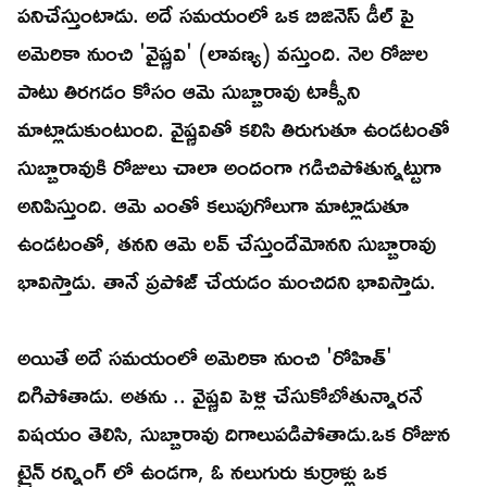
పనిచేస్తుంటాడు. అదే సమయంలో ఒక బిజినెస్ డీల్ పై
అమెరికా నుంచి 'వైష్ణవి' (లావణ్య) వస్తుంది. నెల రోజుల
పాటు తిరగడం కోసం ఆమె సుబ్బారావు టాక్సీని
మాట్లాడుకుంటుంది. వైష్ణవితో కలిసి తిరుగుతూ ఉండటంతో
సుబ్బారావుకి రోజులు చాలా అందంగా గడిచిపోతున్నట్టుగా
అనిపిస్తుంది. ఆమె ఎంతో కలుపుగోలుగా మాట్లాడుతూ
ఉండటంతో, తనని ఆమె లవ్ చేస్తుందేమోనని సుబ్బారావు
భావిస్తాడు. తానే ప్రపోజ్ చేయడం మంచిదని భావిస్తాడు.
అయితే అదే సమయంలో అమెరికా నుంచి 'రోహిత్'
దిగిపోతాడు. అతను .. వైష్ణవి పెళ్లి చేసుకోబోతున్నారనే
విషయం తెలిసి, సుబ్బారావు దిగాలుపడిపోతాడు.ఒక రోజున
ట్రైన్ రన్నింగ్ లో ఉండగా, ఓ నలుగురు కుర్రాళ్లు ఒక