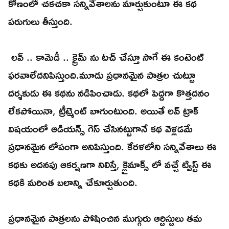
కోణంలో చకచకా సన్నివేశాలను మార్చుకుంటూ ఈ కథ
పరుగులు తీస్తుంది.
లవ్ .. కామెడీ .. క్రైమ్ ను టచ్ చేస్తూ సాగే ఈ కంటెంట్
ఫరవాలేదనిపిస్తుంది.మూడు ప్రధానమైన పాత్రల చుట్టూ
దర్శకుడు ఈ కథను నడిపించాడు. కథలో పెద్దగా కొత్తదనం
లేకపోయినా, ట్రీట్మెంట్ బాగుంటుంది. అయితే లవ్ ట్రాక్
విషయంలో ఆడియన్స్ గెస్ చేసినట్టుగానే కథ వెళ్లడమే
ప్రధానమైన లోపంగా అనిపిస్తుంది. కేరళలోని సన్నివేశాలు ఈ
కథకు అదనపు ఆకర్షణగా నిలిస్తే, క్లైమాక్స్ లో వచ్చే ట్విస్ట్ ఈ
కథకి మరింత బలాన్ని చేకూర్చుతుంది.
ప్రధానమైన పాత్రలను పోషించిన ముగ్గురు ఆర్టిస్టులు తమ