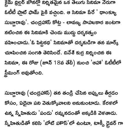
క్రైమ్ థ్రిల్లర్ జోనర్లో నిర్మితమైన ఒక తెలుగు సినిమా నేరుగా
ఓటీటీ ఫ్లాట్ ఫామ్ పైకి వచ్చింది. ఆ సినిమా పేరే ' థాంక్యూ
సుబ్బారావు'. చంద్రహాస్ కోట్ల - లావణ్య సాహుకార జంటగా
నటించిన ఈ సినిమాకి చెందు ముద్దు దర్శకత్వం
వహించాడు.'ఓ పిట్టకథ' సినిమాతో దర్శకుడిగా తన మార్క్
చూపించిన సంగతి తెలిసిందే. దినేశ్ కుర్ర నిర్మించిన ఈ
సినిమా, ఈ రోజు (జూన్ 18వ తేదీ) నుంచి 'ఆహా' ఓటీటీలో
స్ట్రీమింగ్ అవుతోంది.
సుబ్బారావు (చంద్రహాస్) తన తండ్రి చేసిన అప్పులు తీర్చడం
కోసం, ఏదైనా పని వెతుక్కోవాలని అనుకుంటాడు. కేరళలో
ఉన్న స్నేహితుడు 'పండు' రమ్మనడంతో అక్కడికి వెళతాడు.
స్నేహితుడితో కలిసి 'బోట్ హౌస్'లో ఉంటూ, టాక్సీ డ్రైవర్ గా