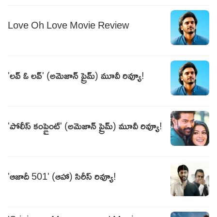
Love Oh Love Movie Review
'లవ్ ఓ లవ్' (అమెజాన్ ప్రైమ్) మూవీ రివ్యూ!
'పోలీస్ కంప్లైంట్' (అమెజాన్ ప్రైమ్) మూవీ రివ్యూ!
'ఆజాదీ 501' (ఆహా) సిరీస్ రివ్యూ!