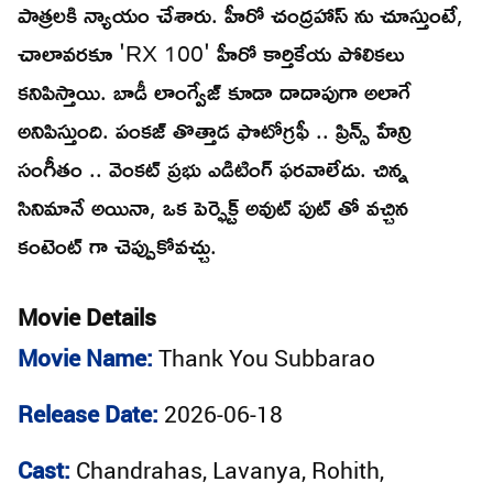
పాత్రలకి న్యాయం చేశారు. హీరో చంద్రహాస్ ను చూస్తుంటే,
చాలావరకూ 'RX 100' హీరో కార్తికేయ పోలికలు
కనిపిస్తాయి. బాడీ లాంగ్వేజ్ కూడా దాదాపుగా అలాగే
అనిపిస్తుంది. పంకజ్ తొత్తాడ ఫొటోగ్రఫీ .. ప్రిన్స్ హేన్రి
సంగీతం .. వెంకట్ ప్రభు ఎడిటింగ్ ఫరవాలేదు. చిన్న
సినిమానే అయినా, ఒక పెర్ఫెక్ట్ అవుట్ పుట్ తో వచ్చిన
కంటెంట్ గా చెప్పుకోవచ్చు.
Movie Details
Movie Name:
Thank You Subbarao
Release Date:
2026-06-18
Cast:
Chandrahas, Lavanya, Rohith,