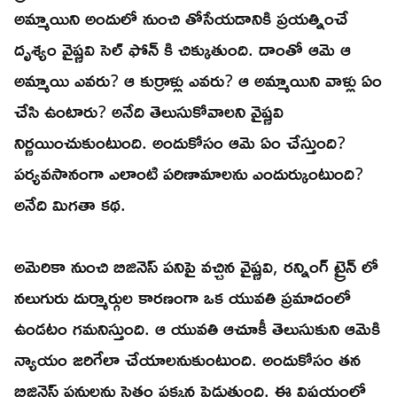
అమ్మాయిని అందులో నుంచి తోసేయడానికి ప్రయత్నించే
దృశ్యం వైష్ణవి సెల్ ఫోన్ కి చిక్కుతుంది. దాంతో ఆమె ఆ
అమ్మాయి ఎవరు? ఆ కుర్రాళ్లు ఎవరు? ఆ అమ్మాయిని వాళ్లు ఏం
చేసి ఉంటారు? అనేది తెలుసుకోవాలని వైష్ణవి
నిర్ణయించుకుంటుంది. అందుకోసం ఆమె ఏం చేస్తుంది?
పర్యవసానంగా ఎలాంటి పరిణామాలను ఎందుర్కుంటుంది?
అనేది మిగతా కథ.
అమెరికా నుంచి బిజినెస్ పనిపై వచ్చిన వైష్ణవి, రన్నింగ్ ట్రైన్ లో
నలుగురు దుర్మార్గుల కారణంగా ఒక యువతి ప్రమాదంలో
ఉండటం గమనిస్తుంది. ఆ యువతి ఆచూకీ తెలుసుకుని ఆమెకి
న్యాయం జరిగేలా చేయాలనుకుంటుంది. అందుకోసం తన
బిజినెస్ పనులను సైతం పక్కన పెడుతుంది. ఈ విషయంలో