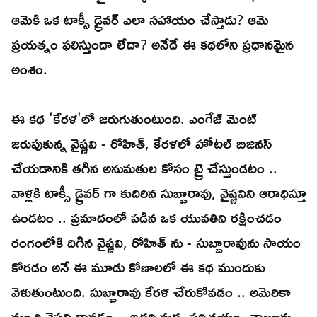
ఆమెకి ఒక టాక్సీ డ్రైవర్ ఎలా సహాయం చేస్తాడు? ఆమె
ప్రయత్నం ఫలిస్తుందా లేదా? అనేదే ఈ కథలోని ప్రధానమైన
అంశం.
ఈ కథ 'కేరళ'లో జరుగుతుంటుంది. ఎంగేజ్ మెంట్
జరుపుకున్న వైష్ణవి - రోహిత్, కేరళలో హోటల్ బిజినస్
చేయడానికి తగిన అనుమతుల కోసం ట్రై చేస్తుండటం ..
వాళ్లకి టాక్సీ డ్రైవర్ గా కుదిరిన సుబ్బారావు, వైష్ణవిని ఆరాధిస్తూ
ఉండటం .. ప్రమాదంలో పడిన ఒక యువతిని రక్షించడం
రంగంలోకి దిగిన వైష్ణవి, రోహిత్ ను - సుబ్బారావును సాయం
కోరడం అనే ఈ మూడు కోణాలలో ఈ కథ ముందుకు
వెళుతుంటుంది. సుబ్బారావు కేరళ చేరుకోవడం .. అమెరికా
నుంచి వైష్ణవి రావడం .. ఇద్దరి మధ్య పరిచయం తాలూకు