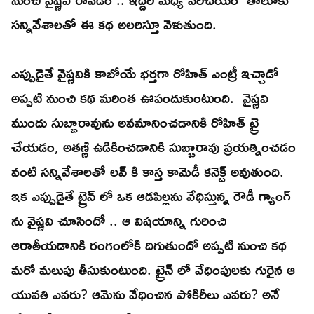
సన్నివేశాలతో ఈ కథ అలరిస్తూ వెళుతుంది.
ఎప్పుడైతే వైష్ణవికి కాబోయే భర్తగా రోహిత్ ఎంట్రీ ఇచ్చాడో
అప్పటి నుంచి కథ మరింత ఊపందుకుంటుంది. వైష్ణవి
ముందు సుబ్బారావును అవమానించడానికి రోహిత్ ట్రై
చేయడం, అతణ్ణి ఉడికించడానికి సుబ్బారావు ప్రయత్నించడం
వంటి సన్నివేశాలతో లవ్ కి కాస్త కామెడీ కనెక్ట్ అవుతుంది.
ఇక ఎప్పుడైతే ట్రైన్ లో ఒక ఆడపిల్లను వేధిస్తున్న రౌడీ గ్యాంగ్
ను వైష్ణవి చూసిందో .. ఆ విషయాన్ని గురించి
ఆరాతీయడానికి రంగంలోకి దిగుతుందో అప్పటి నుంచి కథ
మరో మలుపు తీసుకుంటుంది. ట్రైన్ లో వేధింపులకు గురైన ఆ
యువతి ఎవరు? ఆమెను వేధించిన పోకిరీలు ఎవరు? అనే