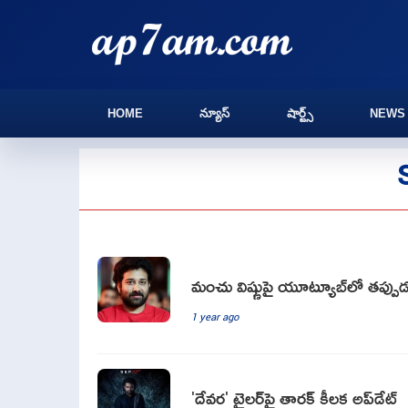
HOME
న్యూస్
షార్ట్స్
NEWS
S
మంచు విష్ణుపై యూట్యూబ్‌లో తప్పుడ
1 year ago
'దేవ‌ర' ట్రైల‌ర్‌పై తార‌క్ కీల‌క అప్‌డేట్