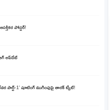
స‌క్తిక‌ర పోస్ట‌ర్!
్ అప్‌డేట్‌
ర పార్ట్‌-1' షూటింగ్ ముగింపుపై తార‌క్ ట్వీట్‌!