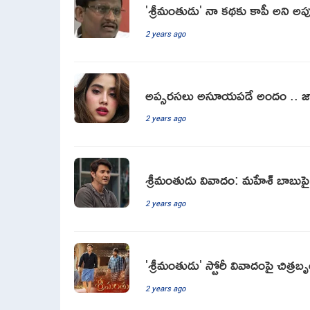
'శ్రీమంతుడు' నా కథకు కాపీ అని అప్
2 years ago
అప్సరసలు అసూయపడే అందం .. జాన్వీ
2 years ago
శ్రీమంతుడు వివాదం: మహేశ్ బాబుపై సు
2 years ago
'శ్రీమంతుడు' స్టోరీ వివాదంపై చిత్
2 years ago