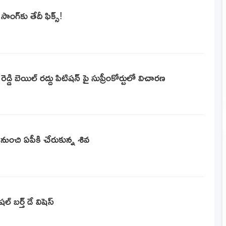
సాంగ్‌కు తేదీ ఫిక్స్!
డ్డి బెయిల్ రద్దు పిటిషన్ పై సుప్రీంకోర్టులో విచారణ
నుంచి ఏపీకి చేరుకున్న శివ
‌ బ‌ర్త్ డే విషెస్