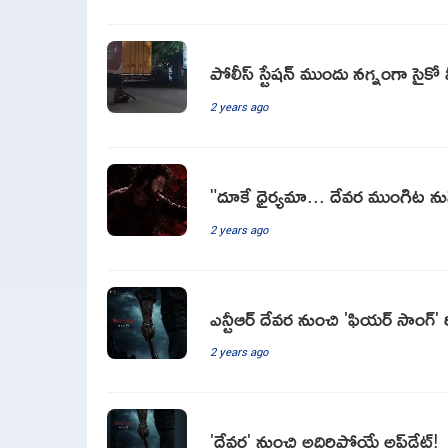
పోలీస్ స్టేషన్ ముందు నగ్నంగా సైకో 
2 years ago
"దూకే ధైర్యమా... దేవర ముంగిట నువ్
2 years ago
ఎన్టీఆర్ దేవర నుంచి 'ఫియర్ సాంగ్'
2 years ago
'దేవ‌ర' నుంచి అదిరిపోయే అప్‌డేట్‌!