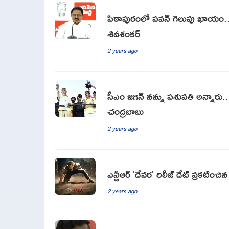
పిఠాపురంలో పవన్ గెలుపు ఖాయం... 
శివశంకర్
2 years ago
సీఎం జగన్ నన్ను పశుపతి అన్నారు..
చంద్రబాబు
2 years ago
ఎన్టీఆర్ 'దేవర' రిలీజ్ డేట్ ప్రకటించ
2 years ago