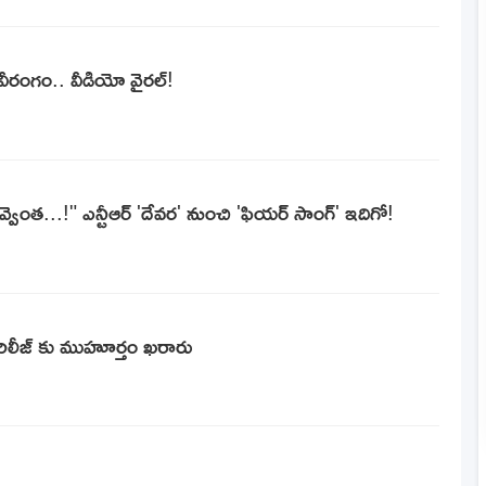
వీరంగం.. వీడియో వైర‌ల్!
వెంత...!" ఎన్టీఆర్ 'దేవర' నుంచి 'ఫియర్ సాంగ్' ఇదిగో!
 రిలీజ్ కు ముహూర్తం ఖరారు