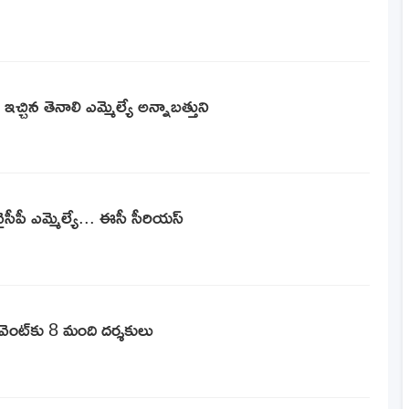
్చిన తెనాలి ఎమ్మెల్యే అన్నాబత్తుని
సీపీ ఎమ్మెల్యే... ఈసీ సీరియస్
ఈవెంట్‌కు 8 మంది దర్శకులు