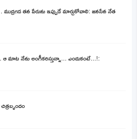
ముద్రగడ తన పేరును ఇప్పుడే మార్చుకోవాలి: జనసేన నేత
. ఆ మాట నేను అంగీకరిస్తున్నా... ఎందుకంటే...!:
ిన చిత్రబృందం