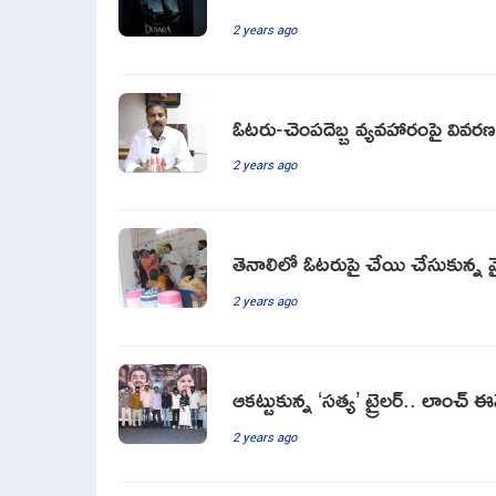
2 years ago
ఓటరు-చెంపదెబ్బ వ్యవహారంపై వివరణ ఇచ
2 years ago
తెనాలిలో ఓటరుపై చేయి చేసుకున్న వై
2 years ago
ఆకట్టుకున్న ‘సత్య’ ట్రైలర్.. లాంచ్ 
2 years ago