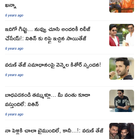
ఖన్నా
6 years ago
ఇదిగో గిఫ్టు... నువ్వు చూసి అందరికీ రిలీజ్
చేసేయ్!: నితిన్ కు రిప్లై ఇచ్చిన సాయితేజ్
6 years ago
వరుణ్ తేజ్ సమాధానంపై వెన్నెల కిశోర్ స్పందన!
6 years ago
బాధపడకండి తమ్ముళ్లూ... మీ వంతు కూడా
వస్తుందిలే: నితిన్
6 years ago
నా పెళ్లికి చాలా టైముందిలే, కానీ...!: వరుణ్ తేజ్