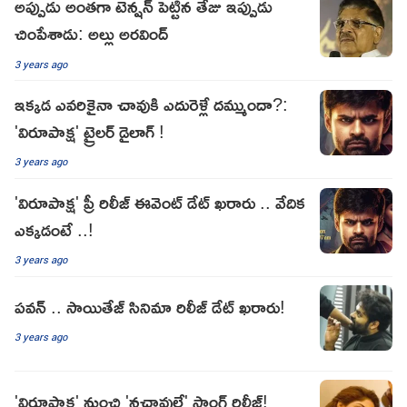
అప్పుడు అంతగా టెన్షన్ పెట్టిన తేజు ఇప్పుడు
చింపేశాడు: అల్లు అరవింద్
3 years ago
ఇక్కడ ఎవరికైనా చావుకి ఎదురెళ్లే దమ్ముందా?:
'విరూపాక్ష' ట్రైలర్ డైలాగ్ !
3 years ago
'విరూపాక్ష' ప్రీ రిలీజ్ ఈవెంట్ డేట్ ఖరారు .. వేదిక
ఎక్కడంటే ..!
3 years ago
పవన్ .. సాయితేజ్ సినిమా రిలీజ్ డేట్ ఖరారు!
3 years ago
'విరూపాక్ష' నుంచి 'నచ్చావులే' సాంగ్ రిలీజ్!