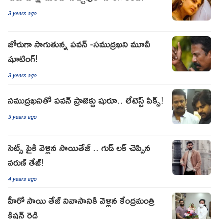
3 years ago
జోరుగా సాగుతున్న పవన్ -సముద్రఖని మూవీ
షూటింగ్!
3 years ago
సముద్రఖనితో పవన్ ప్రాజెక్టు షురూ.. లేటెస్ట్ పిక్స్!
3 years ago
సెట్స్ పైకి వెళ్లిన సాయితేజ్ .. గుడ్ లక్ చెప్పిన
వరుణ్ తేజ్!
4 years ago
హీరో సాయి తేజ్ నివాసానికి వెళ్లిన కేంద్రమంత్రి
కిషన్ రెడ్డి