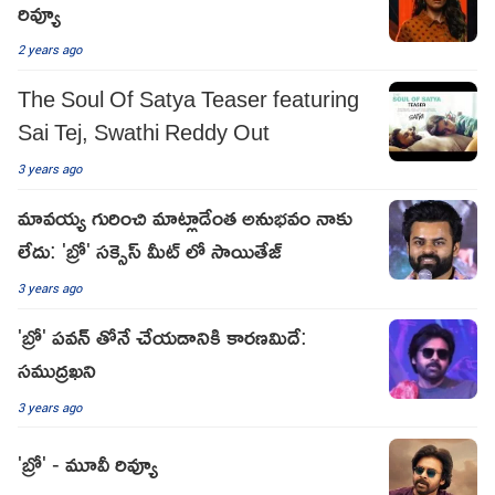
రివ్యూ
2 years ago
The Soul Of Satya Teaser featuring
Sai Tej, Swathi Reddy Out
3 years ago
మావయ్య గురించి మాట్లాడేంత అనుభవం నాకు
లేదు: 'బ్రో' సక్సెస్ మీట్ లో సాయితేజ్
3 years ago
'బ్రో' పవన్ తోనే చేయడానికి కారణమిదే:
సముద్రఖని
3 years ago
'బ్రో' - మూవీ రివ్యూ