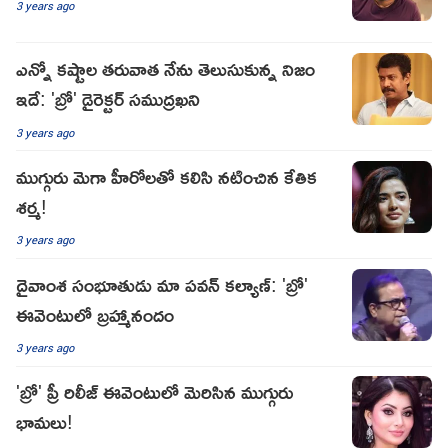
3 years ago
ఎన్నో కష్టాల తరువాత నేను తెలుసుకున్న నిజం
ఇదే: 'బ్రో' డైరెక్టర్ సముద్రఖని
3 years ago
ముగ్గురు మెగా హీరోలతో కలిసి నటించిన కేతిక
శర్మ!
3 years ago
దైవాంశ సంభూతుడు మా పవన్ కల్యాణ్: 'బ్రో'
ఈవెంటులో బ్రహ్మానందం
3 years ago
'బ్రో' ప్రీ రిలీజ్ ఈవెంటులో మెరిసిన ముగ్గురు
భామలు!