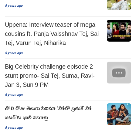
5 years ago
Uppena: Interview teaser of mega
cousins ft. Panja Vaisshnav Tej, Sai
Tej, Varun Tej, Niharika
5 years ago
Big Celebrity challenge episode 2
stunt promo- Sai Tej, Suma, Ravi-
Jan 3, Sun 9 PM
5 years ago
తొలి రోజు తెలుగు సినిమా ‘సోలో బ్రతుకే సో
బెటర్’కు భారీ వసూళ్లు
5 years ago