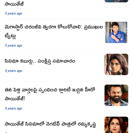
సాయితేజ్
5 years ago
మెగాస్టార్ చిరంజీవి త్వరగా కోలుకోవాలి: ప్రముఖుల
ట్వీట్లు
5 years ago
సినిమా కబుర్లు.. సంక్షిప్త సమాచారం
5 years ago
తన పెళ్లి వార్తలపై స్పందించి క్లారిటీ ఇచ్చిన హీరో
సాయితేజ్!
5 years ago
సాయితేజ్ సినిమాలో నెగటివ్‌ పాత్రలో రమ్యకృష్ణ