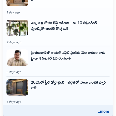
1 day ago
చిన్న ఇళ్ల కోసం బెస్ట్ ఐడియా.. ఈ 10 హ్యాంగింగ్
ప్లాంట్స్‌తో ఇంటికి కొత్త లుక్!
2 days ago
హైదరాబాద్‌లో రియల్ ఎస్టేట్ స్లంప్‌కు మేం కారణం కాదు:
హైడ్రా కమిషనర్ ఏవీ రంగనాథ్
3 days ago
2026లో స్టీల్ డోర్ల ట్రెండ్.. భద్రతతో పాటు ఇంటికి స్మార్ట్
లుక్!
4 days ago
..more