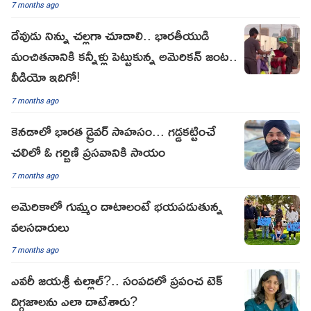
7 months ago
దేవుడు నిన్ను చల్లగా చూడాలి.. భారతీయుడి
మంచితనానికి కన్నీళ్లు పెట్టుకున్న అమెరికన్ జంట..
వీడియో ఇదిగో!
7 months ago
కెనడాలో భారత డ్రైవర్ సాహసం... గడ్డకట్టించే
చలిలో ఓ గర్బిణి ప్రసవానికి సాయం
7 months ago
అమెరికాలో గుమ్మం దాటాలంటే భయపడుతున్న
వలసదారులు
7 months ago
ఎవరీ జయశ్రీ ఉల్లాల్?.. సంపదలో ప్రపంచ టెక్
దిగ్గజాలను ఎలా దాటేశారు?