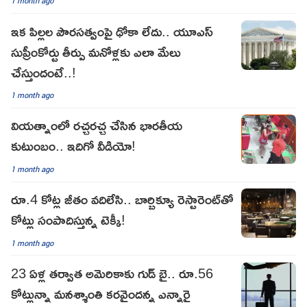
1 month ago
ఇక పిల్లల పౌరసత్వంపై ఢోకా లేదు.. యూఎస్
సుప్రీంకోర్టు తీర్పు మ‌నోళ్ల‌కు ఎలా మేలు
చేస్తుందంటే..!
1 month ago
వియత్నాంలో రచ్చర‌చ్చ చేసిన భారతీయ
కుటుంబం.. ఇదిగో వీడియో!
1 month ago
రూ.4 కోట్ల జీతం వదిలేసి.. బార్బిక్యూ రెస్టారెంట్‌తో
కోట్లు సంపాదిస్తున్న టెక్కీ!
1 month ago
23 ఏళ్ల తర్వాత అమెరికాకు గుడ్ బై.. రూ.56
కోట్లున్నా మనశ్శాంతి కరవైందన్న ఎన్నారై