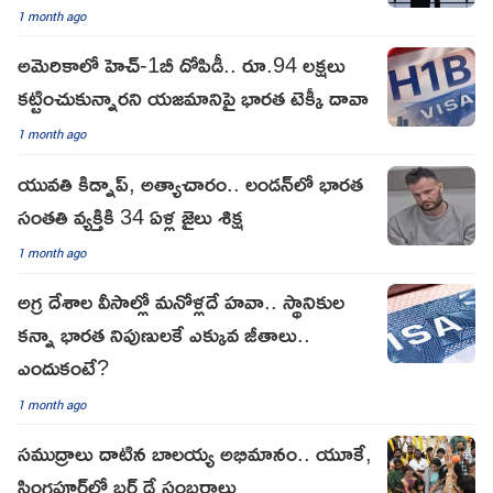
1 month ago
అమెరికాలో హెచ్-1బీ దోపిడీ.. రూ.94 లక్షలు
కట్టించుకున్నారని యజమానిపై భారత టెక్కీ దావా
1 month ago
యువతి కిడ్నాప్, అత్యాచారం.. లండన్‌లో భారత
సంతతి వ్యక్తికి 34 ఏళ్ల జైలు శిక్ష
1 month ago
అగ్ర దేశాల వీసాల్లో మనోళ్లదే హవా.. స్థానికుల
కన్నా భారత నిపుణులకే ఎక్కువ జీతాలు..
ఎందుకంటే?
1 month ago
సముద్రాలు దాటిన బాలయ్య అభిమానం.. యూకే,
సింగపూర్‌లో బర్త్ డే సంబరాలు