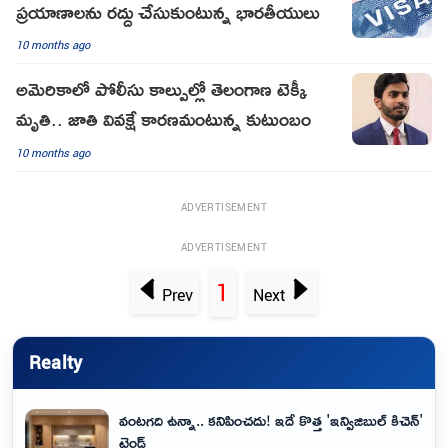
ప్రయాణాలను రద్దు చేసుకుంటున్న భారతీయులు
10 months ago
అమెరికాలో పోలీసు కాల్పుల్లో తెలంగాణ టెక్కీ
మృతి.. జాతి వివక్షే కారణమంటున్న కుటుంబం
10 months ago
ADVERTISEMENT
ADVERTISEMENT
1
Prev
Next
Realty
వంటగది ఉన్నా.. కనిపించదు! ఇదే కొత్త 'ఇన్విజిబుల్ కిచెన్'
ట్రెండ్