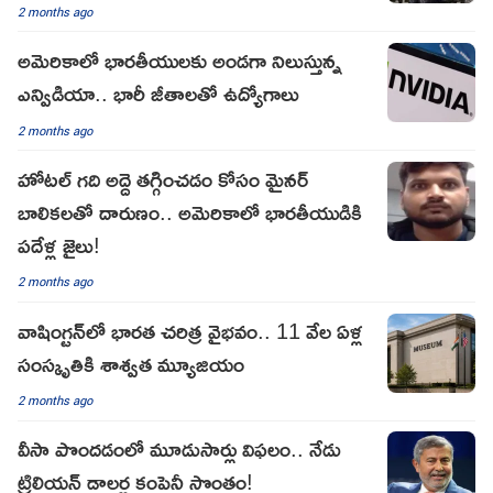
2 months ago
అమెరికాలో భారతీయులకు అండగా నిలుస్తున్న
ఎన్విడియా.. భారీ జీతాలతో ఉద్యోగాలు
2 months ago
హోటల్ గది అద్దె తగ్గించడం కోసం మైనర్
బాలికలతో దారుణం.. అమెరికాలో భారతీయుడికి
పదేళ్ల జైలు!
2 months ago
వాషింగ్టన్‌లో భారత చరిత్ర వైభవం.. 11 వేల ఏళ్ల
సంస్కృతికి శాశ్వత మ్యూజియం
2 months ago
వీసా పొందడంలో మూడుసార్లు విఫలం.. నేడు
ట్రిలియన్ డాలర్ల కంపెనీ సొంతం!