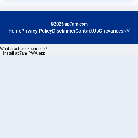
©2026 ap7am.com
Home
Privacy Policy
Disclaimer
ContactUs
Grievances
NV
Want a better experience?
Install ap7am PWA app