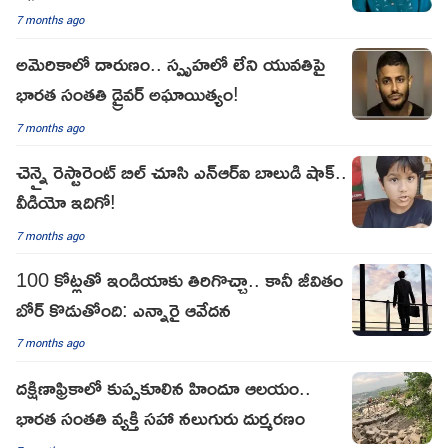
7 months ago
అమెరికాలో దారుణం.. స్పృహలో లేని యువతిపై
భారత సంతతి డ్రైవర్ అఘాయిత్యం!
7 months ago
చెన్నై రెస్టారెంట్ బిల్‌ చూసి ఎన్ఆర్ఐ బాలుడి షాక్..
వీడియో ఇదిగో!
7 months ago
100 కోట్లతో ఇండియాకు తిరిగొచ్చా.. కానీ జీవితం
బోర్ కొడుతోంది: ఎన్నారై ఆవేదన
7 months ago
దక్షిణాఫ్రికాలో కుప్పకూలిన హిందూ ఆలయం..
భారత సంతతి వ్యక్తి సహా నలుగురు దుర్మరణం