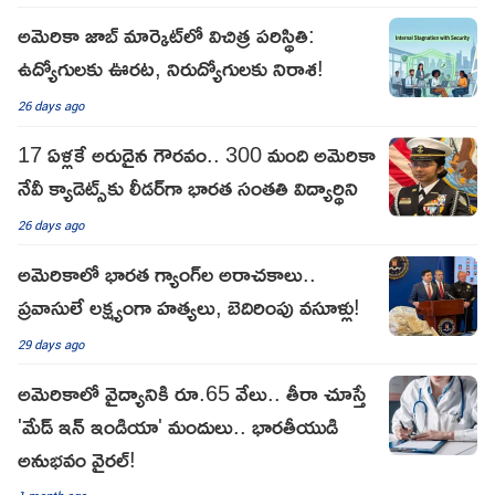
అమెరికా జాబ్ మార్కెట్‌లో విచిత్ర పరిస్థితి:
ఉద్యోగులకు ఊరట, నిరుద్యోగులకు నిరాశ!
26 days ago
17 ఏళ్లకే అరుదైన గౌరవం.. 300 మంది అమెరికా
నేవీ క్యాడెట్స్‌కు లీడ‌ర్‌గా భార‌త సంతతి విద్యార్థిని
26 days ago
అమెరికాలో భారత గ్యాంగ్‌ల అరాచకాలు..
ప్రవాసులే లక్ష్యంగా హత్యలు, బెదిరింపు వసూళ్లు!
29 days ago
అమెరికాలో వైద్యానికి రూ.65 వేలు.. తీరా చూస్తే
'మేడ్ ఇన్ ఇండియా' మందులు.. భారతీయుడి
అనుభవం వైరల్!