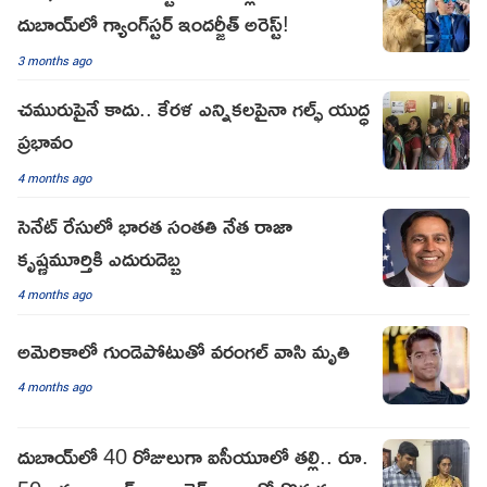
దుబాయ్‌లో గ్యాంగ్‌స్టర్ ఇందర్జీత్ అరెస్ట్!
3 months ago
చమురుపైనే కాదు.. కేరళ ఎన్నికలపైనా గల్ఫ్ యుద్ధ
ప్రభావం
4 months ago
సెనేట్ రేసులో భారత సంతతి నేత రాజా
కృష్ణమూర్తికి ఎదురుదెబ్బ
4 months ago
అమెరికాలో గుండెపోటుతో వరంగల్ వాసి మృతి
4 months ago
దుబాయ్‌లో 40 రోజులుగా ఐసీయూలో తల్లి.. రూ.