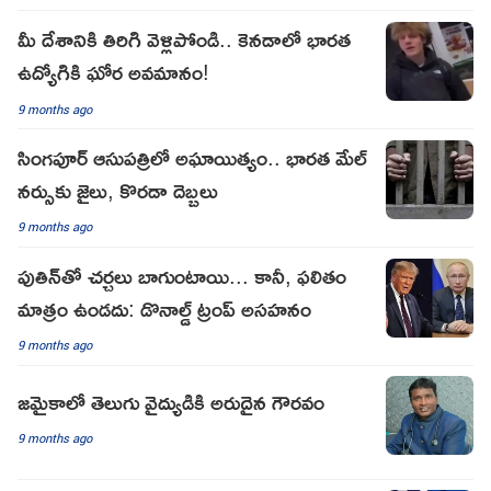
మీ దేశానికి తిరిగి వెళ్లిపోండి.. కెనడాలో భారత
ఉద్యోగికి ఘోర అవమానం!
9 months ago
సింగపూర్ ఆసుపత్రిలో అఘాయిత్యం.. భారత మేల్
నర్సుకు జైలు, కొరడా దెబ్బలు
9 months ago
పుతిన్‌తో చర్చలు బాగుంటాయి... కానీ, ఫలితం
మాత్రం ఉండదు: డొనాల్డ్ ట్రంప్ అసహనం
9 months ago
జమైకాలో తెలుగు వైద్యుడికి అరుదైన గౌరవం
9 months ago