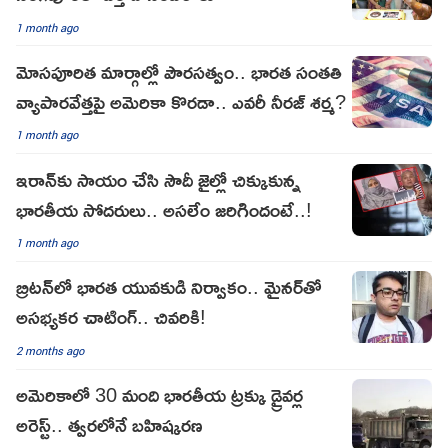
1 month ago
మోసపూరిత మార్గాల్లో పౌరసత్వం.. భారత సంతతి
వ్యాపారవేత్తపై అమెరికా కొరడా.. ఎవరీ నీరజ్ శర్మ?
1 month ago
ఇరాన్‌కు సాయం చేసి సౌదీ జైల్లో చిక్కుకున్న
భారతీయ సోదరులు.. అసలేం జరిగిందంటే..!
1 month ago
బ్రిటన్‌లో భారత యువకుడి నిర్వాకం.. మైనర్‌తో
అసభ్యక‌ర‌ చాటింగ్.. చివ‌రికి!
2 months ago
అమెరికాలో 30 మంది భారతీయ ట్రక్కు డ్రైవర్ల
అరెస్ట్.. త్వరలోనే బహిష్కరణ