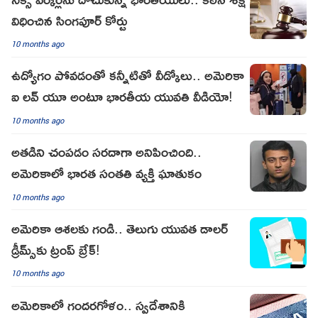
విధించిన సింగ‌పూర్ కోర్టు
10 months ago
ఉద్యోగం పోవడంతో కన్నీటితో వీడ్కోలు.. అమెరికా
ఐ లవ్ యూ అంటూ భారతీయ యువతి వీడియో!
10 months ago
అతడిని చంపడం సరదాగా అనిపించింది..
అమెరికాలో భారత సంతతి వ్యక్తి ఘాతుకం
10 months ago
అమెరికా ఆశలకు గండి.. తెలుగు యువత డాలర్
డ్రీమ్స్‌కు ట్రంప్ బ్రేక్!
10 months ago
అమెరికాలో గందరగోళం.. స్వదేశానికి