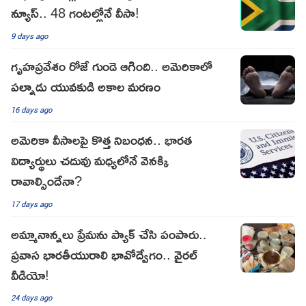
న్యూస్.. 48 గంటల్లోనే వీసా!
9 days ago
గృహప్రవేశం రోజే గుండె ఆగింది.. అమెరికాలో
పల్నాడు యువకుడి అకాల మరణం
16 days ago
అమెరికా వీసాలపై కొత్త నిబంధన.. భారత
విద్యార్థులు చదువు మధ్యలోనే వెనక్కి
రావాల్సిందేనా?
17 days ago
అమ్మానాన్నలు ప్రేమను ప్యాక్ చేసి పంపారు..
ప్రవాస భారతీయురాలి భావోద్వేగం.. వైరల్
వీడియో!
24 days ago