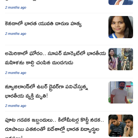
2 months ago
కెనడాలో భారత యువతి దారుణ హత్య
2 months ago
అమెరికాలో ఘోరం.. సూప‌ర్ మార్కెట్‌లో భార‌తీయ
మ‌హిళ‌ను కాల్చి చంపిన దుండ‌గుడు
2 months ago
న్యూజిలాండ్‌లో ఉబర్ డ్రైవర్‌గా పనిచేస్తున్న
భారతీయ వ్యక్తి మృతి!
2 months ago
పూట గడవక ఇబ్బందులు.. కిలోమీటర్ల కొద్దీ నడక..
రూపాయి పతనంతో విదేశాల్లో భారత విద్యార్థుల
అవస్థలు!