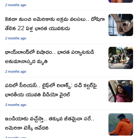
2 months ago
కెనడా నుంచి అమెరికాకు అక్రమ వలసలు.. దోషిగా
తేలిన 22 ఏళ్ల భారత యువకుడు
2 months ago
థాయ్‌లాండ్‌లో విషాదం.. భారత పర్యాటకుడి
అనుమానాస్పద మృతి
2 months ago
పనిలో సీరియస్.. లైఫ్‌లో రిలాక్స్: డచ్ కల్చర్‌పై
భారతీయ యువతి వీడియో వైరల్
3 months ago
ఇండియాకు వచ్చేస్తా.. తక్కువ జీతమైనా సరే..
అమెరికా టెక్కీ ఆవేదన
3 months ago