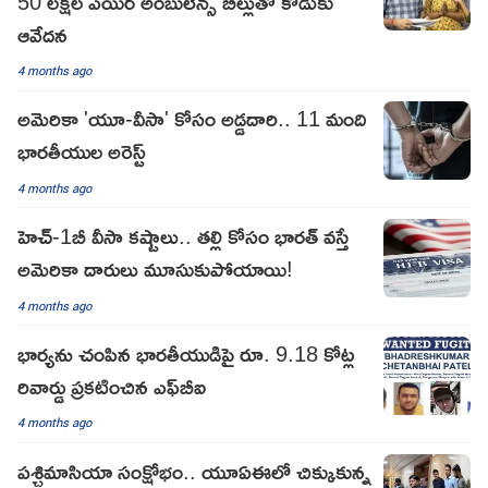
50 లక్షల ఎయిర్ అంబులెన్స్ బిల్లుతో కొడుకు
ఆవేదన
4 months ago
అమెరికా 'యూ-వీసా' కోసం అడ్డదారి.. 11 మంది
భారతీయుల అరెస్ట్
4 months ago
హెచ్‌-1బీ వీసా కష్టాలు.. తల్లి కోసం భారత్ వస్తే
అమెరికా దారులు మూసుకుపోయాయి!
4 months ago
భార్యను చంపిన భారతీయుడిపై రూ. 9.18 కోట్ల
రివార్డు ప్రకటించిన ఎఫ్‌బీఐ
4 months ago
పశ్చిమాసియా సంక్షోభం.. యూఏఈలో చిక్కుకున్న