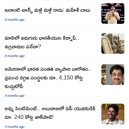
ఇలాంటి చాన్స్ మళ్లీ మళ్లీ రాదు: మహేశ్ బాబు
8 months ago
మాలిలో ఐదుగురు భారతీయుల కిడ్నాప్..
ఉగ్రవాదుల పనేనా?
9 months ago
అమెరికాలో భారత సంతతి వ్యాపారి బాగోతం..
ప్రపంచ దిగ్గజ సంస్థలకు రూ. 4,150 కోట్ల
కుచ్చుటోపీ
9 months ago
అమ్మ సెంటిమెంట్.. అబుదాబిలో ఏపీ యువకుడికి
రూ. 240 కోట్ల జాక్‌పాట్!
9 months ago