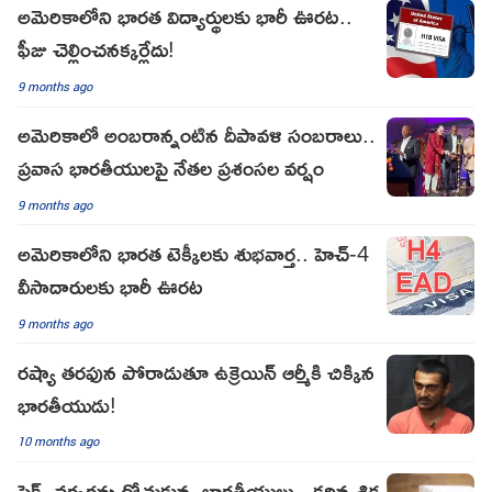
అమెరికాలోని భారత విద్యార్థులకు భారీ ఊరట..
ఫీజు చెల్లించనక్కర్లేదు!
9 months ago
అమెరికాలో అంబరాన్నంటిన దీపావళి సంబరాలు..
ప్రవాస భారతీయులపై నేతల ప్రశంసల వర్షం
9 months ago
అమెరికాలోని భారత టెక్కీలకు శుభవార్త.. హెచ్-4
వీసాదారులకు భారీ ఊరట
9 months ago
రష్యా తరఫున పోరాడుతూ ఉక్రెయిన్ ఆర్మీకి చిక్కిన
భారతీయుడు!
10 months ago
సెక్స్ వర్కర్లను దోచుకున్న భారతీయులు.. క‌ఠిన శిక్ష