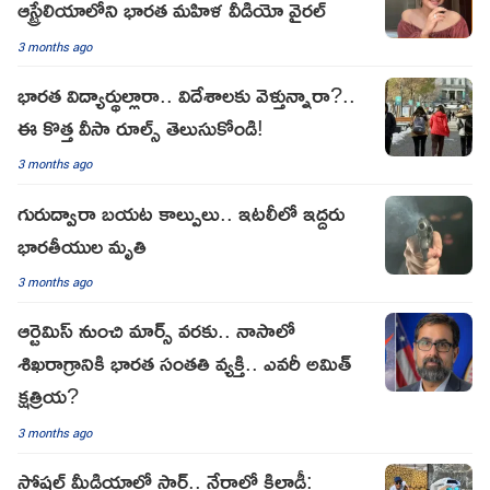
ఆస్ట్రేలియాలోని భారత మహిళ వీడియో వైరల్
3 months ago
భారత విద్యార్థుల్లారా.. విదేశాలకు వెళ్తున్నారా?..
ఈ కొత్త వీసా రూల్స్ తెలుసుకోండి!
3 months ago
గురుద్వారా బయట కాల్పులు.. ఇటలీలో ఇద్దరు
భారతీయుల మృతి
3 months ago
ఆర్టెమిస్ నుంచి మార్స్ వరకు.. నాసాలో
శిఖరాగ్రానికి భారత సంతతి వ్యక్తి.. ఎవరీ అమిత్
క్షత్రియ?
3 months ago
సోషల్ మీడియాలో స్టార్.. నేరాల్లో కిలాడీ: