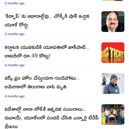
5 months ago
‘కిడ్నాప్’ కు ఆధారాల్లేవు.. చోక్సీకి షాక్ ఇచ్చిన
యూకే కోర్టు
5 months ago
కర్ణాటక యువకుడికి యూఏఈలో జాక్‌పాట్..
లాటరీలో రూ.49 కోట్లు!
6 months ago
వర్క్ ఫ్రం హోం చేస్తుండగా గుండెపోటు..
అమెరికాలో తెలంగాణ వాసి మృతి
6 months ago
విదేశాల్లో నారా లోకేశ్‌ జన్మదిన సంబరాలు..
దుబాయ్, యూకేలలో సందడి చేసిన ఎన్నారై టీడీపీ
శ్రేణులు