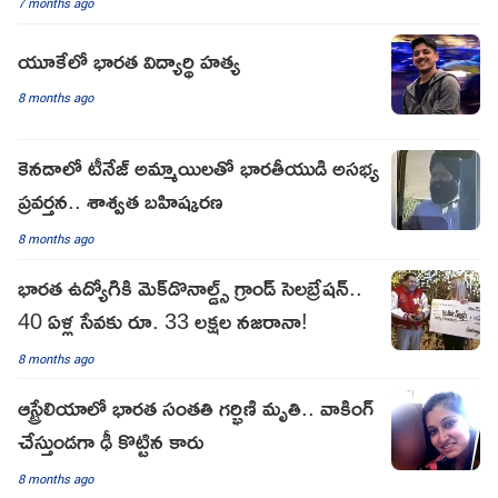
7 months ago
యూకేలో భారత విద్యార్థి హత్య
8 months ago
కెనడాలో టీనేజ్ అమ్మాయిలతో భారతీయుడి అసభ్య
ప్రవర్తన.. శాశ్వత బహిష్కరణ
8 months ago
భారత ఉద్యోగికి మెక్‌డొనాల్డ్స్ గ్రాండ్ సెలబ్రేషన్..
40 ఏళ్ల సేవకు రూ. 33 లక్షల నజరానా!
8 months ago
ఆస్ట్రేలియాలో భారత సంతతి గర్భిణి మృతి.. వాకింగ్
చేస్తుండగా ఢీ కొట్టిన కారు
8 months ago