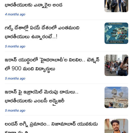
భారతీయులకు ఎన్నారైల అండ
4 months ago
గల్ఫ్ దేశాల్లో ఏయే దేశంలో ఎంతమంది
భారతీయులు ఉన్నారంటే..!
5 months ago
ఇరాన్ యుద్ధంలో ‘హైదరాబాదీ’ల విలవిల.. టెన్షన్
లో 900 మంది విద్యార్థులు
5 months ago
ఇరాన్‌ పై ఇజ్రాయెల్ మెరుపు దాడులు..
భారతీయులకు ఎంబసీ అడ్వైజరీ
5 months ago
లండన్ అగ్ని ప్రమాదం.. నిజామాబాద్ యువకుడు
కూడా మృతి