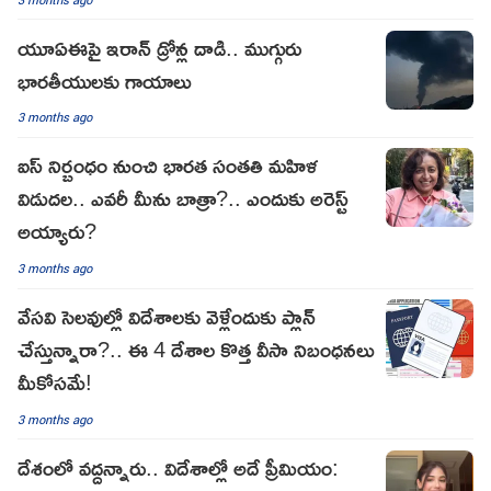
యూఏఈపై ఇరాన్ డ్రోన్ల దాడి.. ముగ్గురు
భారతీయులకు గాయాలు
3 months ago
ఐస్ నిర్బంధం నుంచి భారత సంతతి మహిళ
విడుదల.. ఎవరీ మీను బాత్రా?.. ఎందుకు అరెస్ట్
అయ్యారు?
3 months ago
వేసవి సెలవుల్లో విదేశాలకు వెళ్లేందుకు ప్లాన్
చేస్తున్నారా?.. ఈ 4 దేశాల కొత్త వీసా నిబంధనలు
మీకోసమే!
3 months ago
దేశంలో వద్దన్నారు.. విదేశాల్లో అదే ప్రీమియం: