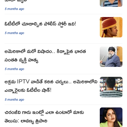
5 months ago
ఓటీటీలో చూడాల్సిన పోలీస్ స్టోరీ ఇది!
5 months ago
అమెరికాలో మరో విషాదం.. కిడ్నాపైన భారత
సంతతి వ్యక్తి హత్య
5 months ago
అక్రమ IPTV వాడితే కఠిన చర్యలు.. అమెరికాలోని
ఎన్నారైలకు ఓటీటీల షాక్!
5 months ago
చిరంజీవి గారు ఇంట్లో ఎలా ఉంటారో మాకు
తెలుసు: లావణ్య త్రిపాఠి