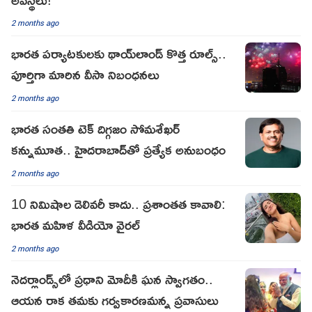
2 months ago
భారత పర్యాటకులకు థాయ్‌లాండ్ కొత్త రూల్స్..
పూర్తిగా మారిన‌ వీసా నిబంధనలు
2 months ago
భారత సంతతి టెక్ దిగ్గజం సోమశేఖర్
కన్నుమూత.. హైదరాబాద్‌తో ప్రత్యేక అనుబంధం
2 months ago
10 నిమిషాల డెలివరీ కాదు.. ప్రశాంతత కావాలి:
భారత మహిళ వీడియో వైరల్
2 months ago
నెదర్లాండ్స్‌లో ప్రధాని మోదీకి ఘన స్వాగతం..
ఆయన రాక త‌మ‌కు గర్వకారణమ‌న్న ప్ర‌వాసులు