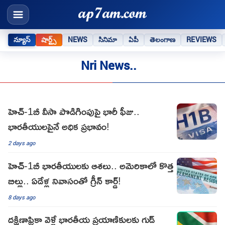
న్యూస్
షార్ట్స్
NEWS
సినిమా
ఏపీ
తెలంగాణ
REVIEWS
Nri News..
హెచ్‌-1బీ వీసా పొడిగింపుపై భారీ ఫీజు..
భారతీయులపైనే అధిక ప్రభావం!
2 days ago
హెచ్-1బీ భారతీయులకు ఆశలు.. అమెరికాలో కొత్త
బిల్లు.. ఏడేళ్ల నివాసంతో గ్రీన్ కార్డ్!
8 days ago
దక్షిణాఫ్రికా వెళ్లే భారతీయ ప్రయాణికులకు గుడ్