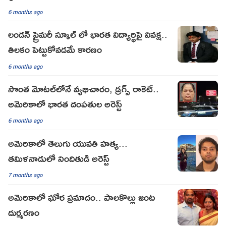
6 months ago
లండన్ ప్రైమరీ స్కూల్ లో భారత విద్యార్థిపై వివక్ష..
తిలకం పెట్టుకోవడమే కారణం
6 months ago
సొంత మోటల్‌లోనే వ్యభిచారం, డ్రగ్స్ రాకెట్..
అమెరికాలో భారత దంపతుల అరెస్ట్
6 months ago
అమెరికాలో తెలుగు యువతి హత్య...
తమిళనాడులో నిందితుడి అరెస్ట్
7 months ago
అమెరికాలో ఘోర ప్రమాదం.. పాలకొల్లు జంట
దుర్మరణం