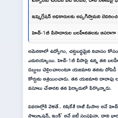
ఇమ్మిగ్రేషన్ అధికారులకు అప్పగిస్తామని బెదిరించి
హెచ్-1బీ వీసాదారుల బలహీనతలను ఆసరాగా చేస
అమెరికాలో ఉద్యోగం, చట్టబద్ధమైన నివాసం కోసం వె
ఎదురయ్యాయి. హెచ్-1బీ వీసాపై ఉన్న తన బలహీ
డబ్బులు చెల్లించాలంటూ యజమాని తనను దోపిడీ చేశ
కోర్టును ఆశ్రయించాడు. తన యజమాని దాదాపు ల
వసూలు చేశారని తన ఫిర్యాదులో పేర్కొన్నాడు.
వివరాల్లోకి వెళితే.. రిషికేశ్ రాజ్ మీసాల అనే హెచ్-
సొల్యూషన్స్ ఇంక్' అనే ఐటీ సంస్థపైనా, దాని 