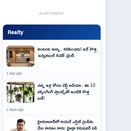
ADVERTISEMENT
Realty
వంటగది ఉన్నా.. కనిపించదు! ఇదే కొత్త
'ఇన్విజిబుల్ కిచెన్' ట్రెండ్
1 day ago
చిన్న ఇళ్ల కోసం బెస్ట్ ఐడియా.. ఈ 10
హ్యాంగింగ్ ప్లాంట్స్‌తో ఇంటికి కొత్త
లుక్!
2 days ago
హైదరాబాద్‌లో రియల్ ఎస్టేట్ స్లంప్‌కు
మేం కారణం కాదు: హైడ్రా కమిషనర్ ఏవీ