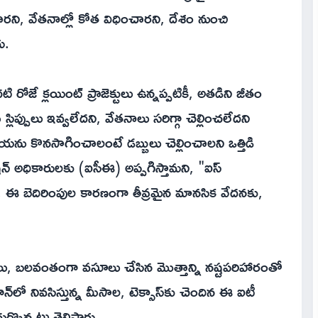
రని, వేతనాల్లో కోత విధించారని, దేశం నుంచి
రు.
 రోజే క్లయింట్ ప్రాజెక్టులు ఉన్నప్పటికీ, అతడిని జీతం
్లిప్పులు ఇవ్వలేదని, వేతనాలు సరిగ్గా చెల్లించలేదని
 ప్రక్రియను కొనసాగించాలంటే డబ్బులు చెల్లించాలని ఒత్తిడి
్రేషన్ అధికారులకు (ఐసీఈ) అప్పగిస్తామని, "ఐస్
. ఈ బెదిరింపుల కారణంగా తీవ్రమైన మానసిక వేదనకు,
ు, బలవంతంగా వసూలు చేసిన మొత్తాన్ని నష్టపరిహారంతో
న్‌లో నివసిస్తున్న మీసాల, టెక్సాస్‌కు చెందిన ఈ ఐటీ
్కొన్నట్లు తెలిపారు.