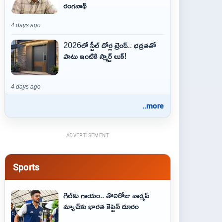
రంగనాథ్
4 days ago
2026లో స్టీల్ డోర్ల ట్రెండ్.. భద్రతతో
పాటు ఇంటికి స్మార్ట్ లుక్!
4 days ago
..more
ADVERTISEMENT
Sports
గిల్‌కు గాయం.. తొలిరోజు వార్మప్‌
మ్యాచ్‌కు భారత కెప్టెన్‌ దూరం