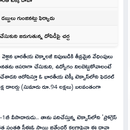
 డబ్బులు గుంజినట్లు ఫిర్యాదు
ుకుని జరుగుతున్న దోపిడీపై చర్చ
ళ్లిన భారతీయ టెక్నాలజీ నిపుణుడికి తీవ్రమైన వేధింపులు
నతను ఆసరాగా చేసుకుని, ఉద్యోగం నిలబెట్టుకోవాలంటే
ాడని ఆరోపిస్తూ ఓ భారతీయ టెక్కీ టెక్సాస్‌లోని ఫెడరల్
క్ష డాలర్లు (సుమారు రూ.94 లక్షలు) బలవంతంగా
1బీ వీసాదారుడు.. తాను పనిచేస్తున్న టెక్సాస్‌లోని 'ప్రోగ్రెస్
భారత సంతతి సీఈఓ సాయి జితేందర్ కలగ్రాపైనా ఈ దావా