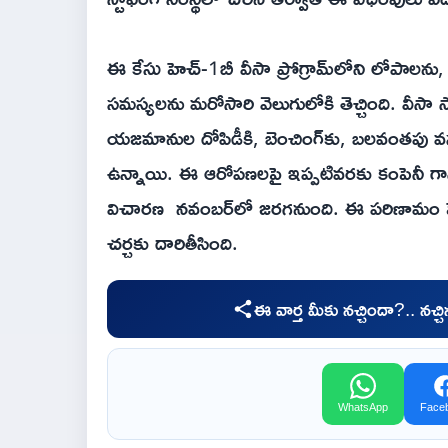
ఈ కేసు హెచ్-1బీ వీసా ప్రోగ్రామ్‌లోని లోపాలను,
సమస్యలను మరోసారి వెలుగులోకి తెచ్చింది. వీసా స్ప
యజమానుల దోపిడీకి, బెంచింగ్‌కు, బలవంతపు 
ఉన్నాయి. ఈ ఆరోపణలపై ఇప్పటివరకు కంపెనీ గాన
విచారణ నవంబర్‌లో జరగనుంది. ఈ పరిణామం హెచ
చర్చకు దారితీసింది.
ఈ వార్త మీకు నచ్చిందా?.. నచ్
WhatsApp
Face