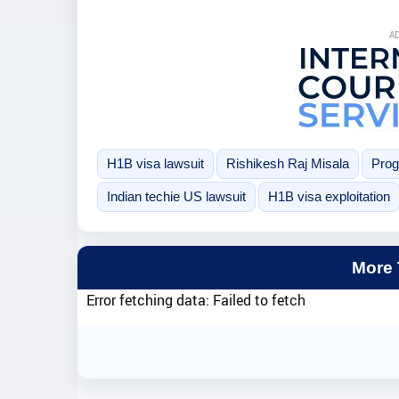
A
H1B visa lawsuit
Rishikesh Raj Misala
Prog
Indian techie US lawsuit
H1B visa exploitation
More
Error fetching data: Failed to fetch