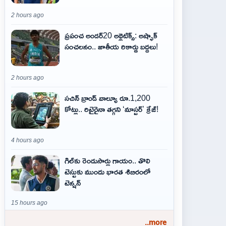
2 hours ago
ప్రపంచ అండర్20 అథ్లెటిక్స్: అష్ఫాక్
సంచలనం.. జాతీయ రికార్డు బద్దలు!
2 hours ago
సచిన్ బ్రాండ్ వాల్యూ రూ.1,200
కోట్లు.. రిటైరైనా తగ్గని ‘మాస్టర్’ క్రేజ్!
4 hours ago
గిల్‌కు రెండుసార్లు గాయం.. తొలి
టెస్టుకు ముందు భారత శిబిరంలో
టెన్షన్
15 hours ago
..more