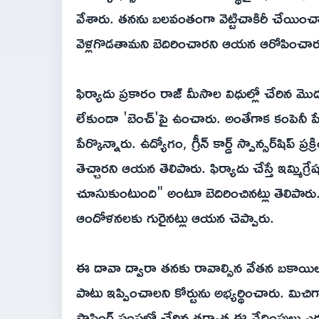
వేశారు. తనను బలవంతంగా వెట్టిచాకిరీ చేయించా
వెళ్లగొడతామని బెదిరించారని ఆయన ఆరోపించా
ఫిర్యాదు ప్రకారం రాజ్ మీసాల విధుల్లో చేరిన మొదటి
లేకుండా 'బెంచ్‌'పై ఉంచారు. అంతేగాక‌ కంపెనీ పే స
పేర్కొన్నారు. ఉద్యోగం, గ్రీన్ కార్డ్ స్పాన్సర్‌షిప్
తెచ్చారని ఆయ‌న తెలిపారు. ఫిర్యాదు చేస్తే ఇమ్మిగ
చూసుకుంటుంది" అంటూ బెదిరించినట్లు తెలిపారు
ఆందోళనలకు గురైనట్లు ఆయన చెప్పారు.
ఈ దావా ద్వారా తనకు రావాల్సిన వేతన బకాయిల
పాటు ఇప్పించాలని కోర్టును అభ్యర్థించారు. మిచిగా
స్టాఫింగ్ సంస్థలో చేరిన తర్వాత ఈ వేధింపులు ఎదుర