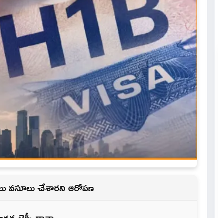
క్షలు వసూలు చేశారని ఆరోపణ
ారత టెక్కీ దావా