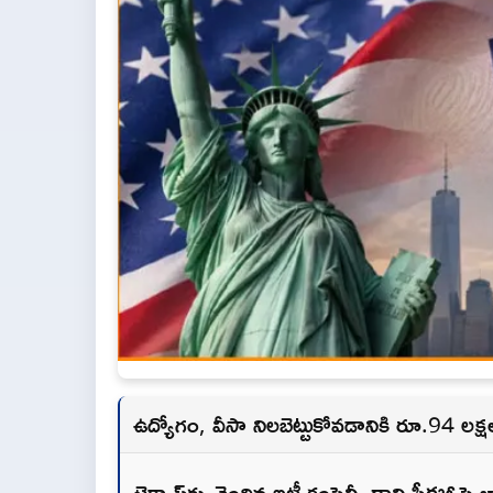
ఉద్యోగం, వీసా నిలబెట్టుకోవడానికి రూ.94 ల
టెక్సాస్‌కు చెందిన ఐటీ కంపెనీ, దాని సీఈఓపై భ