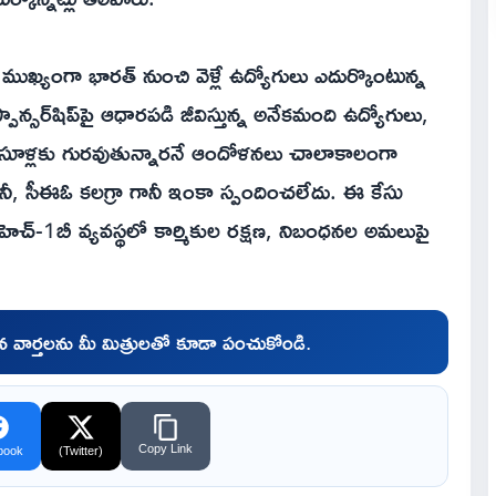
 ముఖ్యంగా భారత్ నుంచి వెళ్లే ఉద్యోగులు ఎదుర్కొంటున్న
ాన్సర్‌షిప్‌పై ఆధారపడి జీవిస్తున్న అనేకమంది ఉద్యోగులు,
వసూళ్లకు గురవుతున్నారనే ఆందోళనలు చాలాకాలంగా
ీ, సీఈఓ కలగ్రా గానీ ఇంకా స్పందించలేదు. ఈ కేసు
్-1బీ వ్యవస్థలో కార్మికుల రక్షణ, నిబంధనల అమలుపై
చిన వార్తలను మీ మిత్రులతో కూడా పంచుకోండి.
Copy Link
book
(Twitter)