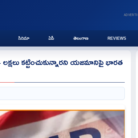
ADVERT
సినిమా
ఏపీ
తెలంగాణ
REVIEWS
 లక్షలు కట్టించుకున్నారని యజమానిపై భారత