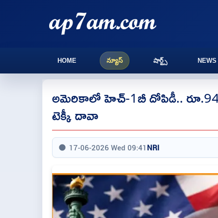
HOME
న్యూస్
షార్ట్స్
NEWS
అమెరికాలో హెచ్-1బీ దోపిడీ.. రూ.94
టెక్కీ దావా
17-06-2026 Wed 09:41
NRI