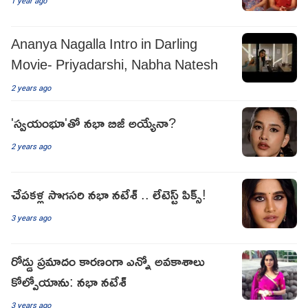
1 year ago
Ananya Nagalla Intro in Darling
Movie- Priyadarshi, Nabha Natesh
2 years ago
'స్వయంభూ'తో నభా బిజీ అయ్యేనా?
2 years ago
చేపకళ్ల సొగసరి నభా నటేశ్ .. లేటెస్ట్ పిక్స్!
3 years ago
రోడ్డు ప్రమాదం కారణంగా ఎన్నో అవకాశాలు
కోల్పోయాను: నభా నటేశ్
3 years ago