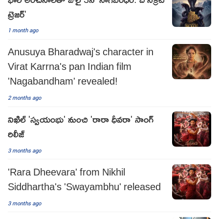
ట్రెజర్'
1 month ago
Anusuya Bharadwaj's character in
Virat Karrna's pan Indian film
'Nagabandham' revealed!
2 months ago
నిఖిల్ 'స్వయంభు' నుంచి 'రారా ధీవరా' సాంగ్
రిలీజ్
3 months ago
'Rara Dheevara' from Nikhil
Siddhartha's 'Swayambhu' released
3 months ago