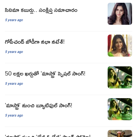
సినిమా కబుర్లు.. సంక్షిప్త సమాచారం
5 years ago
గోపీచంద్ జోడీగా నభా నటేశ్!
5 years ago
50 లక్షల ఖర్చుతో 'మాస్ట్రో' స్పెషల్ సాంగ్!
5 years ago
'మాస్ట్రో' నుంచి బ్యూటిఫుల్ సాంగ్!
5 years ago
'మాస్ట్రో' నుంచి 'బేబీ ఓ బేబీ' సాంగ్ ప్రోమో!