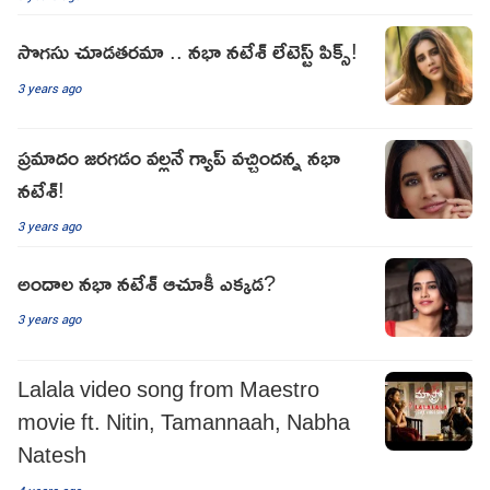
సొగసు చూడతరమా .. నభా నటేశ్ లేటెస్ట్ పిక్స్!
3 years ago
ప్రమాదం జరగడం వల్లనే గ్యాప్ వచ్చిందన్న నభా
నటేశ్!
3 years ago
అందాల నభా నటేశ్ ఆచూకీ ఎక్కడ?
3 years ago
Lalala video song from Maestro
movie ft. Nitin, Tamannaah, Nabha
Natesh