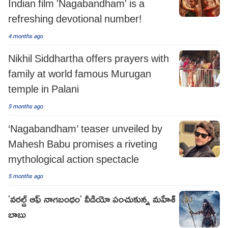
Indian film 'Nagabandham' is a
refreshing devotional number!
4 months ago
Nikhil Siddhartha offers prayers with
family at world famous Murugan
temple in Palani
5 months ago
‘Nagabandham’ teaser unveiled by
Mahesh Babu promises a riveting
mythological action spectacle
5 months ago
'వరల్డ్ ఆఫ్ నాగబంధం' వీడియో పంచుకున్న మహేశ్
బాబు