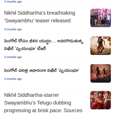
5 months ago
Nikhil Siddhartha's breathtaking
'Swayambhu' teaser released
5 months ago
సెంగోల్ కోసం భీకర యుద్ధం... అదరగొడుతున్న
నిఖిల్ 'స్వయంభూ' టీజర్
5 months ago
సెంగోల్ చరిత్ర ఆధారంగా నిఖిల్ ‘స్వయంభూ’
5 months ago
Nikhil Siddhartha-starrer
Swayambhu's Telugu dubbing
progressing at brisk pace: Sources