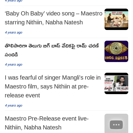
4 years ago
‘Baby Oh Baby’ video song – Maestro
starring Nithiin, Nabha Natesh
4 years ago
తొలిసారిగా తెలుగు బిగ్ బాస్ వేదికపై రామ్ చరణ్
సందడి
4 years ago
I was fearful of singer Mangli's role in
Maestro film, says Nithiin at pre-
release event
4 years ago
Maestro Pre-Release event live-
Nithiin, Nabha Natesh