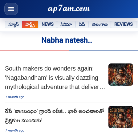
న్యూస్
షార్ట్స్
NEWS
సినిమా
ఏపీ
తెలంగాణ
REVIEWS
Nabha natesh..
South makers do wonders again:
'Nagabandham' is visually dazzling
mythological adventure that delivers
on scale and spectacle
1 month ago
రేపే 'నాగబంధం' గ్రాండ్ రిలీజ్.. భారీ అంచనాలతో
ప్రేక్షకుల ముందుకు!
1 month ago