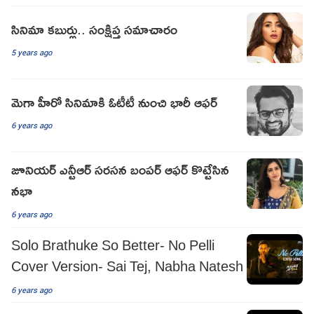
సినిమా కబుర్లు.. సంక్షిప్త సమాచారం
5 years ago
మెగా హీరో సినిమాకి ఓటీటీ నుంచి భారీ ఆఫర్
6 years ago
జూనియర్ ఎన్టీఆర్ సరసన బంపర్ ఆఫర్ కొట్టేసిన
నభా
6 years ago
Solo Brathuke So Better- No Pelli
Cover Version- Sai Tej, Nabha Natesh
6 years ago