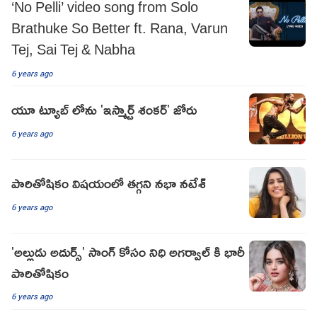
‘No Pelli’ video song from Solo
Brathuke So Better ft. Rana, Varun
Tej, Sai Tej & Nabha
6 years ago
యూ ట్యూబ్ లోను 'ఇస్మార్ట్ శంకర్' జోరు
6 years ago
పారితోషికం విషయంలో తగ్గని నభా నటేశ్
6 years ago
'అల్లుడు అదుర్స్' సాంగ్ కోసం నిధి అగర్వాల్ కి భారీ
పారితోషికం
6 years ago