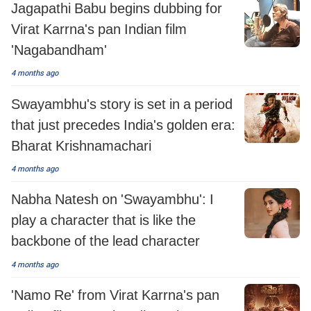
Jagapathi Babu begins dubbing for
Virat Karrna's pan Indian film
'Nagabandham'
4 months ago
Swayambhu's story is set in a period
that just precedes India's golden era:
Bharat Krishnamachari
4 months ago
Nabha Natesh on 'Swayambhu': I
play a character that is like the
backbone of the lead character
4 months ago
'Namo Re' from Virat Karrna's pan