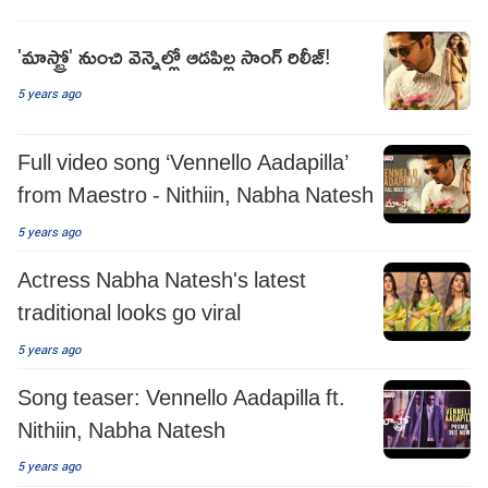
'మాస్ట్రో' నుంచి వెన్నెల్లో ఆడపిల్ల సాంగ్ రిలీజ్!
5 years ago
Full video song ‘Vennello Aadapilla’
from Maestro - Nithiin, Nabha Natesh
5 years ago
Actress Nabha Natesh's latest
traditional looks go viral
5 years ago
Song teaser: Vennello Aadapilla ft.
Nithiin, Nabha Natesh
5 years ago