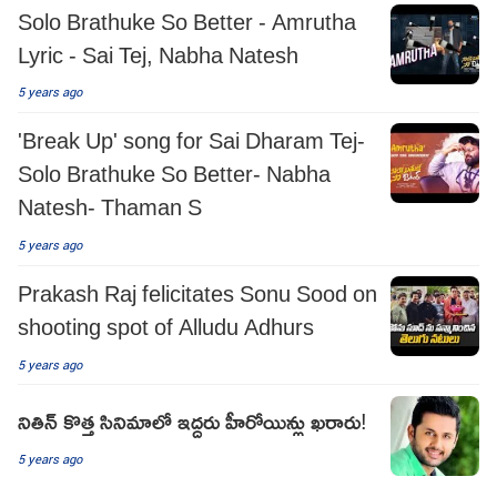
Solo Brathuke So Better - Amrutha
Lyric - Sai Tej, Nabha Natesh
5 years ago
'Break Up' song for Sai Dharam Tej-
Solo Brathuke So Better- Nabha
Natesh- Thaman S
5 years ago
Prakash Raj felicitates Sonu Sood on
shooting spot of Alludu Adhurs
5 years ago
నితిన్ కొత్త సినిమాలో ఇద్దరు హీరోయిన్లు ఖరారు!
5 years ago