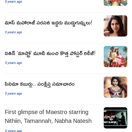
5 years ago
మాస్ మహారాజ్ సరసన ఇద్దరు ముద్దుగుమ్మలు!
5 years ago
నితిన్ 'మాస్ట్రో' మూవీ నుంచి కొత్త పోస్టర్ రిలీజ్!
5 years ago
సినిమా కబుర్లు.. సంక్షిప్త సమాచారం
5 years ago
First glimpse of Maestro starring
Nithiin, Tamannah, Nabha Natesh
5 years ago