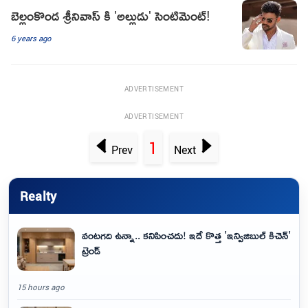
బెల్లంకొండ శ్రీనివాస్ కి 'అల్లుడు' సెంటిమెంట్!
6 years ago
ADVERTISEMENT
ADVERTISEMENT
1
Prev
Next
Realty
వంటగది ఉన్నా.. కనిపించదు! ఇదే కొత్త 'ఇన్విజిబుల్ కిచెన్'
ట్రెండ్
15 hours ago