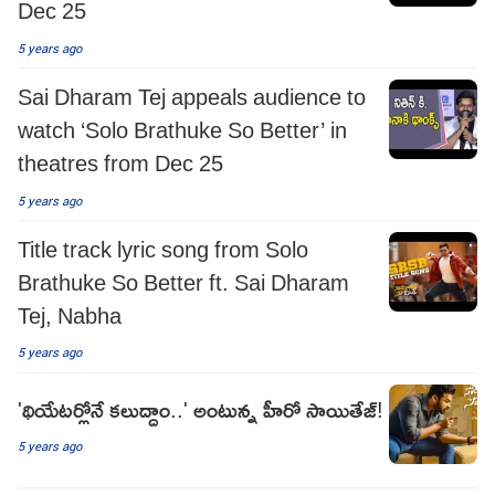
Dec 25
5 years ago
Sai Dharam Tej appeals audience to
watch ‘Solo Brathuke So Better’ in
theatres from Dec 25
5 years ago
Title track lyric song from Solo
Brathuke So Better ft. Sai Dharam
Tej, Nabha
5 years ago
'థియేటర్లోనే కలుద్దాం..' అంటున్న హీరో సాయితేజ్!
5 years ago