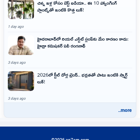
చిన్న ఇళ్ల కోసం బెస్ట్ ఐడియా.. ఈ 10 హ్యాంగింగ్
ప్లాంట్స్‌తో ఇంటికి కొత్త లుక్!
1 day ago
హైదరాబాద్‌లో రియల్ ఎస్టేట్ స్లంప్‌కు మేం కారణం కాదు:
హైడ్రా కమిషనర్ ఏవీ రంగనాథ్
3 days ago
2026లో స్టీల్ డోర్ల ట్రెండ్.. భద్రతతో పాటు ఇంటికి స్మార్ట్
లుక్!
3 days ago
..more
©2026 ap7am.com