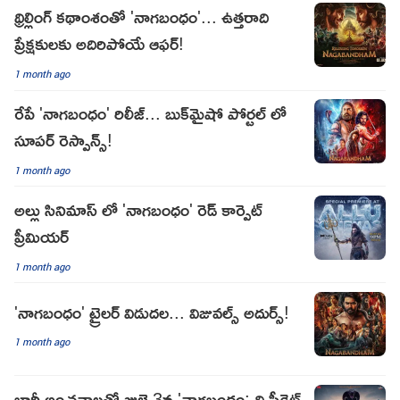
థ్రిల్లింగ్ కథాంశంతో 'నాగబంధం'... ఉత్తరాది
ప్రేక్షకులకు అదిరిపోయే ఆఫర్!
1 month ago
రేపే 'నాగబంధం' రిలీజ్... బుక్‌మైషో పోర్టల్ లో
సూపర్ రెస్పాన్స్!
1 month ago
అల్లు సినిమాస్ లో 'నాగబంధం' రెడ్ కార్పెట్
ప్రీమియర్
1 month ago
'నాగబంధం' ట్రైలర్ విడుదల... విజువల్స్ అదుర్స్!
1 month ago
భారీ అంచనాలతో జులై 3న 'నాగబంధం: ది సీక్రెట్