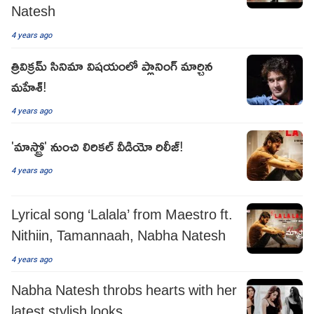
Natesh
4 years ago
త్రివిక్రమ్ సినిమా విషయంలో ప్లానింగ్ మార్చిన
మహేశ్!
4 years ago
'మాస్ట్రో' నుంచి లిరికల్ వీడియో రిలీజ్!
4 years ago
Lyrical song ‘Lalala’ from Maestro ft.
Nithiin, Tamannaah, Nabha Natesh
4 years ago
Nabha Natesh throbs hearts with her
latest stylish looks