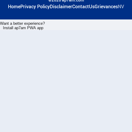
Home
Privacy Policy
Disclaimer
ContactUs
Grievances
NV
Want a better experience?
Install ap7am PWA app