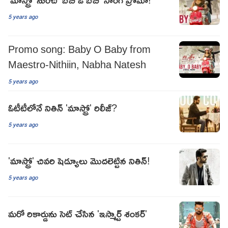
5 years ago
Promo song: Baby O Baby from
Maestro-Nithiin, Nabha Natesh
5 years ago
ఓటీటీలోనే నితిన్ 'మాస్ట్రో' రిలీజ్?
5 years ago
'మాస్ట్రో' చివరి షెడ్యూలు మొదలెట్టిన నితిన్!
5 years ago
మరో రికార్డును సెట్ చేసిన 'ఇస్మార్ట్ శంకర్'