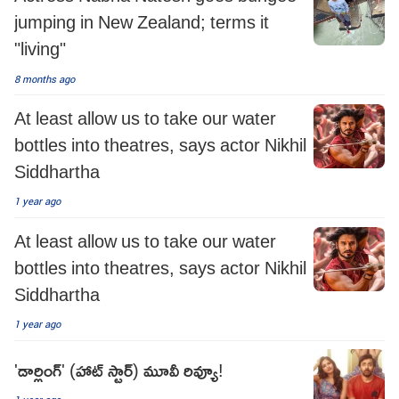
jumping in New Zealand; terms it
"living"
8 months ago
At least allow us to take our water
bottles into theatres, says actor Nikhil
Siddhartha
1 year ago
At least allow us to take our water
bottles into theatres, says actor Nikhil
Siddhartha
1 year ago
'డార్లింగ్' (హాట్ స్టార్) మూవీ రివ్యూ!