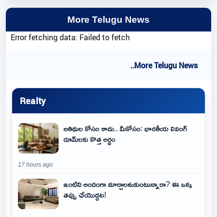
More Telugu News
Error fetching data: Failed to fetch
..More Telugu News
Realty
అతిథుల కోసం కాదు.. మీకోసం: భారతీయ లివింగ్
రూమ్‌లకు కొత్త అర్థం
17 hours ago
ఇంటిని అందంగా మార్చాలనుకుంటున్నారా? ఈ ఒక్క
తప్పు చేయొద్దట!