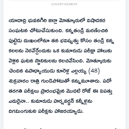
ADVERTISEMENT
యాదాద్రి భువనగిరి జిల్లా మోత్కూరులో విషాదకర
సంఘటన చోటుచేసుకుంది. కన్నతండ్రి మరణించిన
పుట్టెడు దుఃఖంలోనూ తన భవిష్యత్తు కోసం తండ్రి కన్న
కలలను నెరవేర్చేందుకు ఒక కుమారుడు పరీక్షా హాలుకు
వెళ్లిన ఘటన స్థానికులను కలచివేసింది. మోత్కూరుకు
చెందిన ఉపాధ్యాయుడు కూరెళ్ల ఎల్లయ్య (48)
శుక్రవారం రాత్రి గుండెపోటుతో కన్నుమూశారు. పదో
తరగతి పరీక్షలు ప్రారంభమైన మొదటి రోజే ఈ విపత్తు
ఎదురైనా.. కుమారుడు హర్షవర్ధన్ కన్నీళ్లను
దిగమింగుకుని పరీక్షకు హాజరయ్యాడు.