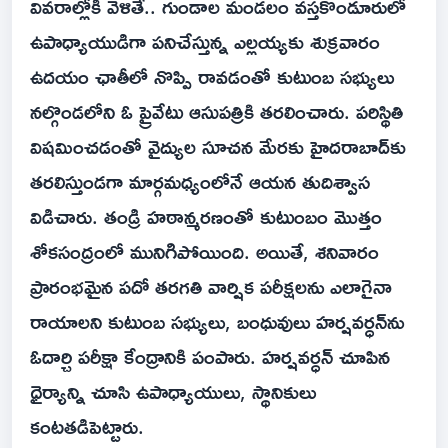
వివరాల్లోకి వెళితే.. గుండాల మండలం వస్తకొండూరులో
ఉపాధ్యాయుడిగా పనిచేస్తున్న ఎల్లయ్యకు శుక్రవారం
ఉదయం ఛాతీలో నొప్పి రావడంతో కుటుంబ సభ్యులు
నల్గొండలోని ఓ ప్రైవేటు ఆసుపత్రికి తరలించారు. పరిస్థితి
విషమించడంతో వైద్యుల సూచన మేరకు హైదరాబాద్‌కు
తరలిస్తుండగా మార్గమధ్యంలోనే ఆయన తుదిశ్వాస
విడిచారు. తండ్రి హఠాన్మరణంతో కుటుంబం మొత్తం
శోకసంద్రంలో మునిగిపోయింది. అయితే, శనివారం
ప్రారంభమైన పదో తరగతి వార్షిక పరీక్షలను ఎలాగైనా
రాయాలని కుటుంబ సభ్యులు, బంధువులు హర్షవర్ధన్‌ను
ఓదార్చి పరీక్షా కేంద్రానికి పంపారు. హర్షవర్ధన్ చూపిన
ధైర్యాన్ని చూసి ఉపాధ్యాయులు, స్థానికులు
కంటతడిపెట్టారు.