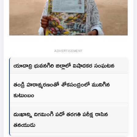
ADVERTISEMENT
యాదాద్రి భువనగిరి జిల్లాలో విషాదకర సంఘటన
తండ్రి హఠాన్మరణంతో శోకసంద్రంలో మునిగిన
కుటుంబం
దుఃఖాన్ని దిగమింగి పదో తరగతి పరీక్ష రాసిన
తనయుడు