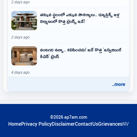
2 days ago
తక్కువ స్థలంలో ఎక్కువ సౌకర్యాలు.. డ్యూప్లెక్స్ ఇళ్ల
నిర్మాణంలో కొత్త ట్రెండ్స్ ఇవే!
2 days ago
వంటగది ఉన్నా.. కనిపించదు! ఇదే కొత్త 'ఇన్విజిబుల్
కిచెన్' ట్రెండ్
4 days ago
..more
©2026 ap7am.com
Home
Privacy Policy
Disclaimer
ContactUs
Grievances
NV