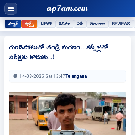
న్యూస్
షార్ట్స్
NEWS
సినిమా
ఏపీ
తెలంగాణ
REVIEWS
గుండెపోటుతో తండ్రి మరణం.. కన్నీళ్లతో
పరీక్షకు కొడుకు..!
14-03-2026 Sat 13:47
Telangana