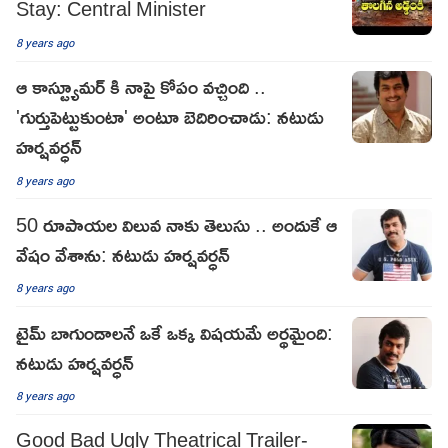
Stay: Central Minister
8 years ago
ఆ కాస్ట్యూమర్ కి నాపై కోపం వచ్చింది ..
'గుర్తుపెట్టుకుంటా' అంటూ బెదిరించాడు: నటుడు
హర్షవర్ధన్
8 years ago
50 రూపాయల విలువ నాకు తెలుసు .. అందుకే ఆ
వేషం వేశాను: నటుడు హర్షవర్ధన్
8 years ago
టైమ్ బాగుండాలనే ఒకే ఒక్క విషయమే అర్థమైంది:
నటుడు హర్షవర్ధన్
8 years ago
Good Bad Ugly Theatrical Trailer-