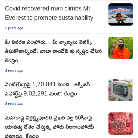
Covid recovered man climbs Mt
Everest to promote sustainability
5 years ago
మీ వివరణ సరిపోదు... మీ వ్యాఖ్యలు వెనక్కి
తీసుకోవాల్సిందే: బాబా రాందేవ్ కు స్పష్టం చేసిన
కేంద్రం
5 years ago
వెంటిలేటర్లపై 1,70,841 మంది.. ఆక్సిజన్
సపోర్ట్‌పై 9,02,291 మంది: కేంద్రం
5 years ago
మహారాష్ట్ర నిర్లక్ష్యపూరిత వైఖరి వల్ల కరోనాపై
యావత్తు దేశం చేస్తున్న పోరు నీరిగారిపోయే
ప్రమాదం: కేంద్రం