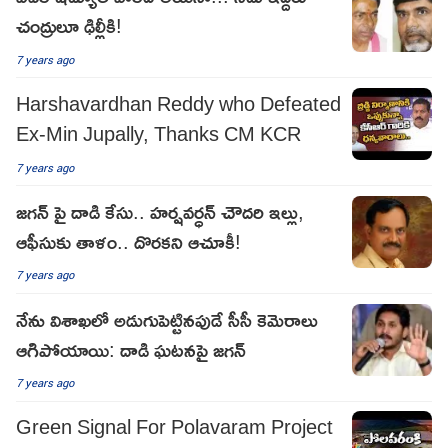
చంద్రులూ ఢిల్లీకి!
7 years ago
Harshavardhan Reddy who Defeated
Ex-Min Jupally, Thanks CM KCR
7 years ago
జగన్ పై దాడి కేసు.. హర్షవర్ధన్ చౌదరి ఇల్లు,
ఆఫీసుకు తాళం.. దొరకని ఆచూకీ!
7 years ago
నేను విశాఖలో అడుగుపెట్టినపుడే సీసీ కెమెరాలు
ఆగిపోయాయి: దాడి ఘటనపై జగన్
7 years ago
Green Signal For Polavaram Project