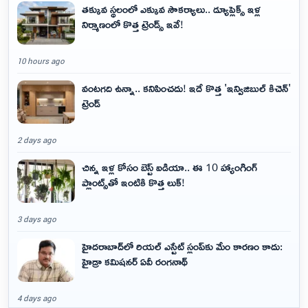
తక్కువ స్థలంలో ఎక్కువ సౌకర్యాలు.. డ్యూప్లెక్స్ ఇళ్ల
నిర్మాణంలో కొత్త ట్రెండ్స్ ఇవే!
10 hours ago
వంటగది ఉన్నా.. కనిపించదు! ఇదే కొత్త 'ఇన్విజిబుల్ కిచెన్'
ట్రెండ్
2 days ago
చిన్న ఇళ్ల కోసం బెస్ట్ ఐడియా.. ఈ 10 హ్యాంగింగ్
ప్లాంట్స్‌తో ఇంటికి కొత్త లుక్!
3 days ago
హైదరాబాద్‌లో రియల్ ఎస్టేట్ స్లంప్‌కు మేం కారణం కాదు:
హైడ్రా కమిషనర్ ఏవీ రంగనాథ్
4 days ago