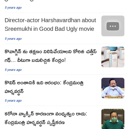
5 years ago
Director-actor Harshavardhan about
Sreemukhi in Good Bad Ugly movie
5 years ago
కొవాగ్జిన్ ను తక్షణం నిలిపివేయాలని కోరిన చత్తీస్
గఢ్... దీటుగా బదులిచ్చిన కేంద్రం!
5 years ago
కొవిడ్ అంతానికి ఇది ఆరంభం: కేంద్రమంత్రి
హర్షవర్ధన్
5 years ago
కరోనా వ్యాక్సిన్ కారణంగా వంధ్యత్వం రాదు:
కేంద్రమంత్రి హర్షవర్ధన్ స్పష్టీకరణ