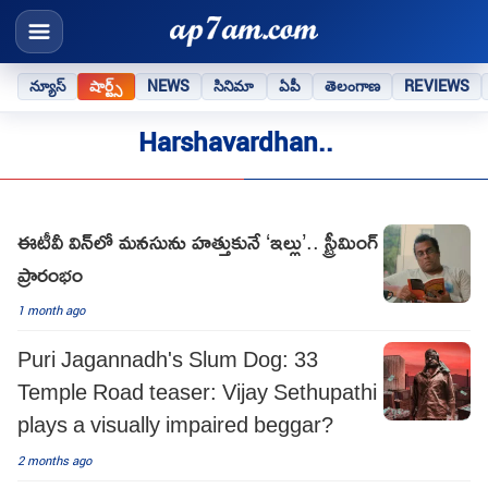
న్యూస్
షార్ట్స్
NEWS
సినిమా
ఏపీ
తెలంగాణ
REVIEWS
Harshavardhan..
ఈటీవీ విన్‌లో మనసును హత్తుకునే ‘ఇల్లు’.. స్ట్రీమింగ్
ప్రారంభం
1 month ago
Puri Jagannadh's Slum Dog: 33
Temple Road teaser: Vijay Sethupathi
plays a visually impaired beggar?
2 months ago