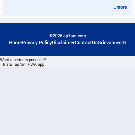
..more
©2026 ap7am.com
Home
Privacy Policy
Disclaimer
ContactUs
Grievances
IN
Want a better experience?
Install ap7am PWA app