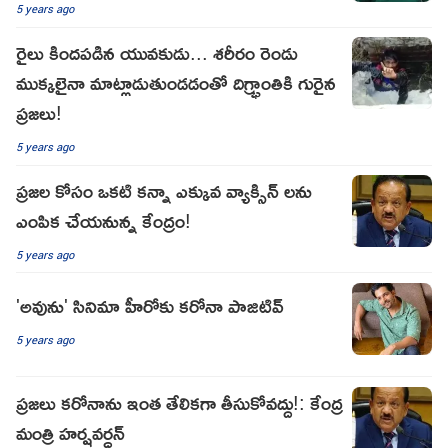
5 years ago
రైలు కిందపడిన యువకుడు... శరీరం రెండు
ముక్కలైనా మాట్లాడుతుండడంతో దిగ్భ్రాంతికి గురైన
ప్రజలు!
5 years ago
ప్రజల కోసం ఒకటి కన్నా ఎక్కువ వ్యాక్సిన్ లను
ఎంపిక చేయనున్న కేంద్రం!
5 years ago
'అవును' సినిమా హీరోకు కరోనా పాజిటివ్
5 years ago
ప్రజలు కరోనాను ఇంత తేలికగా తీసుకోవద్దు!: కేంద్ర
మంత్రి హర్షవర్ధన్