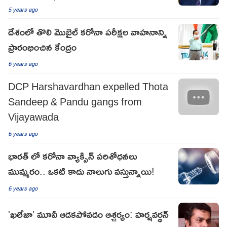
5 years ago
దేశంలో తొలి మొబైల్ కరోనా పరీక్షల వాహనాన్ని
ప్రారంభించిన కేంద్రం
6 years ago
DCP Harshavardhan expelled Thota
Sandeep & Pandu gangs from
Vijayawada
6 years ago
భారత్ లో కరోనా వ్యాక్సిన్ పరిశోధనలు
ముమ్మరం.. ఒకటి కాదు నాలుగు వస్తున్నాయి!
6 years ago
'ఖలేజా' మూవీ ఆడకపోవడం ఆశ్చర్యం: హర్షవర్ధన్