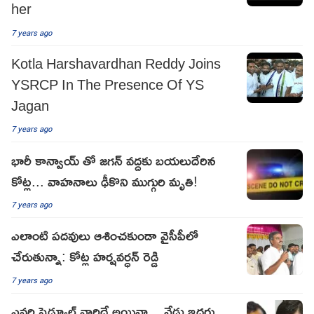
her
7 years ago
Kotla Harshavardhan Reddy Joins
YSRCP In The Presence Of YS
Jagan
7 years ago
భారీ కాన్వాయ్ తో జగన్ వద్దకు బయలుదేరిన
కోట్ల... వాహనాలు ఢీకొని ముగ్గురి మృతి!
7 years ago
ఎలాంటి పదవులు ఆశించకుండా వైసీపీలో
చేరుతున్నా: కోట్ల హర్షవర్ధన్ రెడ్డి
7 years ago
ఎవరి షెడ్యూల్ వారిదే అయినా... నేడు ఇద్దరు