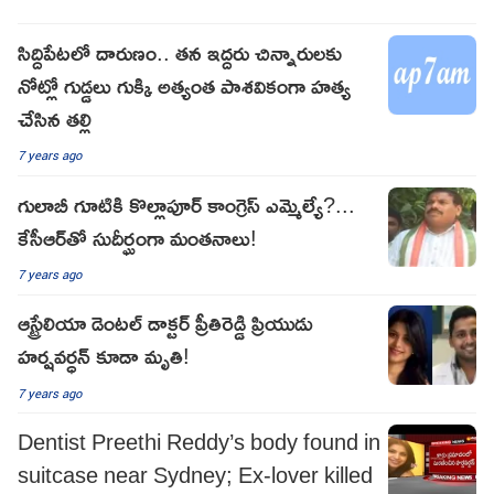
సిద్దిపేటలో దారుణం.. తన ఇద్దరు చిన్నారులకు
నోట్లో గుడ్డలు గుక్కి అత్యంత పాశవికంగా హత్య
చేసిన తల్లి
7 years ago
గులాబీ గూటికి కొల్లాపూర్‌ కాంగ్రెస్ ఎమ్మెల్యే?...
కేసీఆర్‌తో సుదీర్ఘంగా మంతనాలు!
7 years ago
ఆస్ట్రేలియా డెంటల్ డాక్టర్ ప్రీతిరెడ్డి ప్రియుడు
హర్షవర్ధన్ కూడా మృతి!
7 years ago
Dentist Preethi Reddy’s body found in
suitcase near Sydney; Ex-lover killed