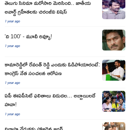
తెలుగు సినిమా మరోసారి మెరిసింది.. జాతీయ
అవార్డ్ గ్ర‌హీత‌ల‌కు చిరంజీవి విషెస్
1 year ago
'ది 100' - మూవీ రివ్యూ!
1 year ago
కామారెడ్డిలో రేవంత్ రెడ్డి ఎందుకు ఓడిపోయారంటే:
కాంగ్రెస్ నేత సంచలన ఆరోపణ
1 year ago
ఏపీ ఈఏపీసెట్ ఫలితాలు విడుదల... అబ్బాయిలదే
హవా!
1 year ago
వివాహ వేడుకకు హాజరైన జగన్