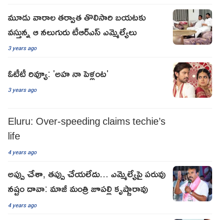
మూడు వారాల తర్వాత తొలిసారి బయటకు
వస్తున్న ఆ నలుగురు టీఆర్ఎస్ ఎమ్మెల్యేలు
3 years ago
ఓటీటీ రివ్యూ: 'అహ నా పెళ్లంట'
3 years ago
Eluru: Over-speeding claims techie’s
life
4 years ago
అప్పు చేశా, త‌ప్పు చేయ‌లేదు... ఎమ్మెల్యేపై ప‌రువు
న‌ష్టం దావా: మాజీ మంత్రి జూప‌ల్లి కృష్ణారావు
4 years ago