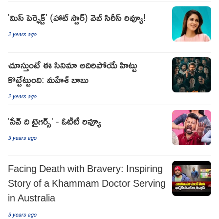
'మిస్ పెర్ఫెక్ట్' (హాట్ స్టార్) వెబ్ సిరీస్ రివ్యూ!
2 years ago
చూస్తుంటే ఈ సినిమా అదిరిపోయే హిట్టు
కొట్టేట్టుంది: మహేశ్ బాబు
2 years ago
'సేవ్ ది టైగర్స్' - ఓటీటీ రివ్యూ
3 years ago
Facing Death with Bravery: Inspiring
Story of a Khammam Doctor Serving
in Australia
3 years ago