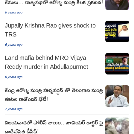
కేసులు... రాజ్యసభలో ఆరోగ్య మంత్రి కీలక ప్రకటన!
6 years ago
Jupally Krishna Rao gives shock to
TRS
6 years ago
Land mafia behind MRO Vijaya
Reddy murder in Abdullapurmet
6 years ago
కేంద్ర ఆరోగ్య మంత్రి హర్షవర్థన్ తో తెలంగాణ మంత్రి
ఈటల రాజేందర్ భేటీ!
7 years ago
విజయవాడలో పోలీస్ జులుం.. జూనియర్ డాక్టర్ పై
దాడిచేసిన డీసీపీ!