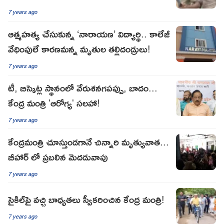
7 years ago
ఆత్మహత్య చేసుకున్న ‘నారాయణ’ విద్యార్థి.. కాలేజీ
వేధింపులే కారణమన్న మృతుల తల్లిదండ్రులు!
7 years ago
టీ, బిస్కెట్ల స్థానంలో వేరుశనగపప్పు, బాదం...
కేంద్ర మంత్రి 'ఆరోగ్య' సలహా!
7 years ago
కేంద్రమంత్రి చూస్తుండగానే చిన్నారి మృత్యువాత...
బీహార్ లో ప్రబలిన మెదడువాపు
7 years ago
సైకిల్‌పై వచ్చి బాధ్యతలు స్వీకరించిన కేంద్ర మంత్రి!
7 years ago