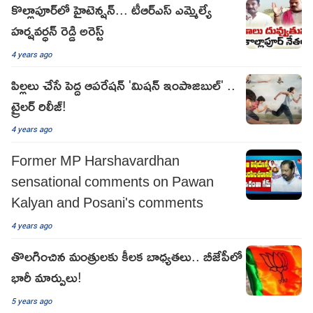
కొల్లాపూర్‌లో హైటెన్ష‌న్‌... టీఆర్ఎస్ ఎమ్మెల్యే
హ‌ర్ష‌వ‌ర్ధ‌న్ రెడ్డి అరెస్ట్‌
4 years ago
పిల్లలు చేసే పెద్ద ఆపరేషన్ 'మిషన్ ఇంపాజిబుల్' ..
ట్రైలర్ రిలీజ్!
4 years ago
Former MP Harshavardhan
sensational comments on Pawan
Kalyan and Posani's comments
4 years ago
తొలగించిన మంత్రులకు కీలక బాధ్యతలు.. బీజేపీలో
భారీ మార్పులు!
5 years ago