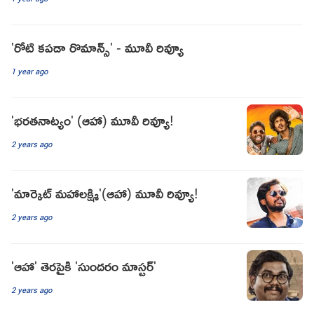
'రోటి కపడా రొమాన్స్' - మూవీ రివ్యూ
1 year ago
'భరతనాట్యం' (ఆహా) మూవీ రివ్యూ!
2 years ago
'మార్కెట్ మహాలక్ష్మి'(ఆహా) మూవీ రివ్యూ!
2 years ago
'ఆహా' తెరపైకి 'సుందరం మాస్టర్'
2 years ago