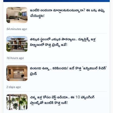
ఇంటిని అందంగా మార్చాలనుకుంటున్నారా? ఈ ఒక్క తప్పు
చేయొద్దట!
54 minutes ago
తక్కువ స్థలంలో ఎక్కువ సౌకర్యాలు.. డ్యూప్లెక్స్ ఇళ్ల
నిర్మాణంలో కొత్త ట్రెండ్స్ ఇవే!
16 hours ago
వంటగది ఉన్నా.. కనిపించదు! ఇదే కొత్త 'ఇన్విజిబుల్ కిచెన్'
ట్రెండ్
2 days ago
చిన్న ఇళ్ల కోసం బెస్ట్ ఐడియా.. ఈ 10 హ్యాంగింగ్
ప్లాంట్స్‌తో ఇంటికి కొత్త లుక్!