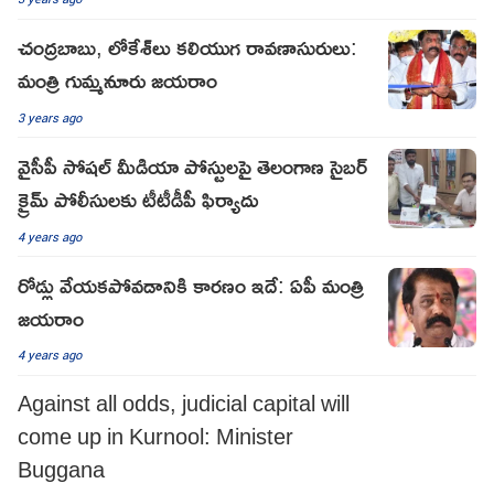
చంద్ర‌బాబు, లోకేశ్‌లు క‌లియుగ రావణాసురులు:
మంత్రి గుమ్మ‌నూరు జ‌య‌రాం
3 years ago
వైసీపీ సోష‌ల్ మీడియా పోస్టుల‌పై తెలంగాణ సైబ‌ర్
క్రైమ్ పోలీసుల‌కు టీటీడీపీ ఫిర్యాదు
4 years ago
రోడ్లు వేయకపోవడానికి కారణం ఇదే: ఏపీ మంత్రి
జయరాం
4 years ago
Against all odds, judicial capital will
come up in Kurnool: Minister
Buggana