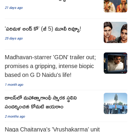
21 days ago
'పరిమళ అండ్ కో' (జీ 5) మూవీ రివ్యూ!
25 days ago
Madhavan-starrer 'GDN' trailer out;
promises a gripping, intense biopic
based on G D Naidu's life!
1 month ago
డాలస్‌లో మహాత్మాగాంధీ స్మారక స్థలిని
సందర్శించిన కోమటి జయరాం
2 months ago
Naga Chaitanya's 'Vrushakarma' unit