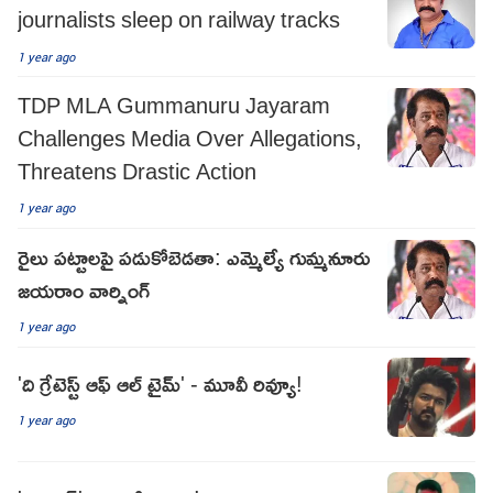
journalists sleep on railway tracks
1 year ago
TDP MLA Gummanuru Jayaram
Challenges Media Over Allegations,
Threatens Drastic Action
1 year ago
రైలు పట్టాలపై పడుకోబెడతా: ఎమ్మెల్యే గుమ్మనూరు
జయరాం వార్నింగ్
1 year ago
'ది గ్రేటెస్ట్ ఆఫ్ ఆల్ టైమ్' - మూవీ రివ్యూ!
1 year ago