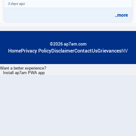
3 days ago
..more
©2026 ap7am.com
Home
Privacy Policy
Disclaimer
ContactUs
Grievances
NV
Want a better experience?
Install ap7am PWA app