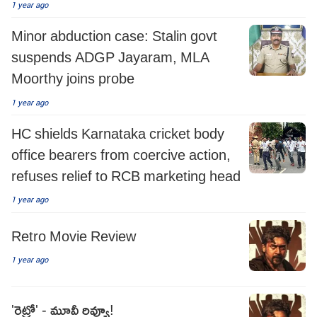
1 year ago
Minor abduction case: Stalin govt
suspends ADGP Jayaram, MLA
Moorthy joins probe
1 year ago
HC shields Karnataka cricket body
office bearers from coercive action,
refuses relief to RCB marketing head
1 year ago
Retro Movie Review
1 year ago
'రెట్రో' - మూవీ రివ్యూ!