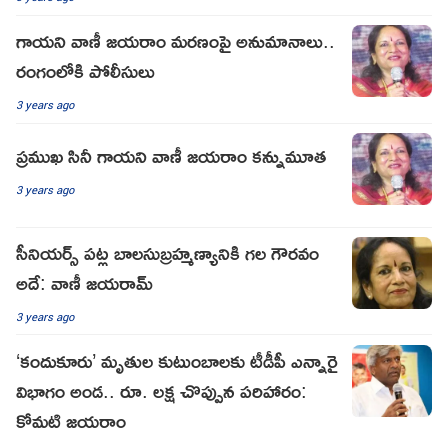
గాయని వాణీ జయరాం మరణంపై అనుమానాలు..
రంగంలోకి పోలీసులు
3 years ago
ప్రముఖ సినీ గాయని వాణీ జయరాం కన్నుమూత
3 years ago
సీనియర్స్ పట్ల బాలసుబ్రహ్మణ్యానికి గల గౌరవం
అదే: వాణీ జయరామ్
3 years ago
‘కందుకూరు’ మృతుల కుటుంబాలకు టీడీపీ ఎన్నారై
విభాగం అండ.. రూ. లక్ష చొప్పున పరిహారం:
కోమటి జయరాం