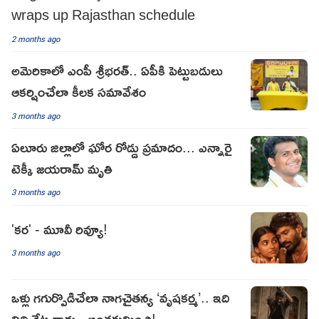
wraps up Rajasthan schedule
2 months ago
అమెరికాలో ఎంపీ శ్రీభరత్.. ఏపీకి పెట్టుబడులు
ఆకర్షించేలా కీలక సమావేశం
3 months ago
ఏలూరు జిల్లాలో ఘోర రోడ్డు ప్రమాదం... ఎన్నారై
టెక్కీ జయరామ్ మృతి
3 months ago
'కర' - మూవీ రివ్యూ!
3 months ago
ఒళ్లు గగుర్పొడిచేలా నాగచైతన్య ‘వృషకర్మ’.. ఇది
నిధి వేట కాదు.. అంతకుమించి!