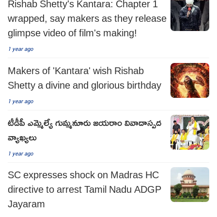
Rishab Shetty's Kantara: Chapter 1
wrapped, say makers as they release
glimpse video of film's making!
1 year ago
Makers of 'Kantara' wish Rishab
Shetty a divine and glorious birthday
1 year ago
టీడీపీ ఎమ్మెల్యే గుమ్మనూరు జయరాం వివాదాస్పద
వ్యాఖ్యలు
1 year ago
SC expresses shock on Madras HC
directive to arrest Tamil Nadu ADGP
Jayaram