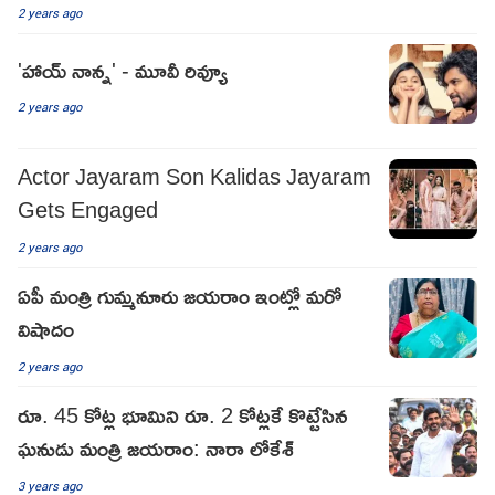
2 years ago
'హాయ్ నాన్న' - మూవీ రివ్యూ
2 years ago
Actor Jayaram Son Kalidas Jayaram
Gets Engaged
2 years ago
ఏపీ మంత్రి గుమ్మనూరు జయరాం ఇంట్లో మరో
విషాదం
2 years ago
రూ. 45 కోట్ల భూమిని రూ. 2 కోట్లకే కొట్టేసిన
ఘనుడు మంత్రి జయరాం: నారా లోకేశ్
3 years ago