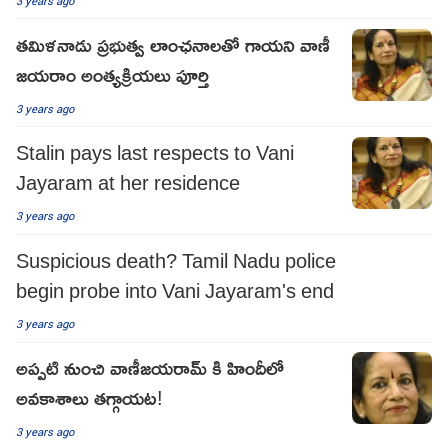
3 years ago
తమిళనాడు ప్రభుత్వ లాంఛనాలతో గాయని వాణీ
జయరాం అంత్యక్రియలు పూర్తి
3 years ago
Stalin pays last respects to Vani
Jayaram at her residence
3 years ago
Suspicious death? Tamil Nadu police
begin probe into Vani Jayaram's end
3 years ago
అప్పటి నుంచి వాణీజయరామ్ కి హిందీలో
అవకాశాలు తగ్గాయట!
3 years ago