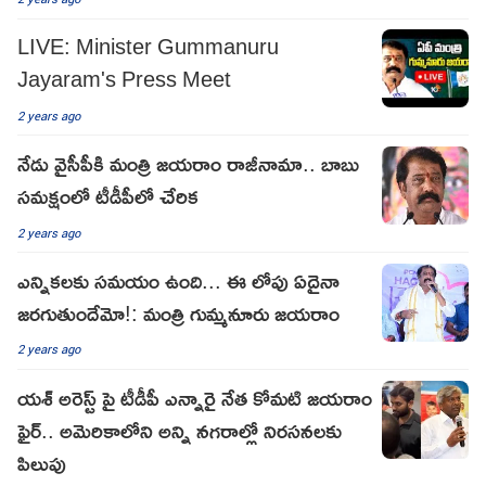
LIVE: Minister Gummanuru
Jayaram's Press Meet
2 years ago
నేడు వైసీపీకి మంత్రి జయరాం రాజీనామా.. బాబు
సమక్షంలో టీడీపీలో చేరిక
2 years ago
ఎన్నికలకు సమయం ఉంది... ఈ లోపు ఏదైనా
జరగుతుందేమో!: మంత్రి గుమ్మనూరు జయరాం
2 years ago
యశ్ అరెస్ట్ పై టీడీపీ ఎన్నారై నేత కోమటి జయరాం
ఫైర్.. అమెరికాలోని అన్ని నగరాల్లో నిరసనలకు
పిలుపు