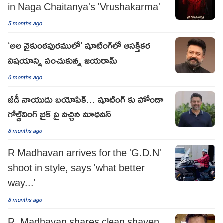
in Naga Chaitanya's 'Vrushakarma'
5 months ago
‘అల వైకుంఠపురములో’ షూటింగ్‌లో ఆసక్తికర
విషయాన్ని పంచుకున్న జయరామ్
6 months ago
జీడీ నాయుడు బయోపిక్... షూటింగ్ కు హోండా
గోల్డ్‌వింగ్ బైక్ పై వచ్చిన మాధవన్
8 months ago
R Madhavan arrives for the 'G.D.N'
shoot in style, says 'what better
way...'
8 months ago
R. Madhavan shares clean shaven