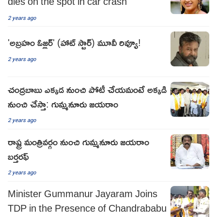
dies on the spot in car crash
2 years ago
'అబ్రహం ఓజ్లర్' (హాట్ స్టార్) మూవీ రివ్యూ!
2 years ago
చంద్ర‌బాబు ఎక్క‌డ నుంచి పోటీ చేయ‌మంటే అక్క‌డి
నుంచి చేస్తా: గుమ్మ‌నూరు జ‌య‌రాం
2 years ago
రాష్ట్ర మంత్రివర్గం నుంచి గుమ్మనూరు జయరాం
బర్తరఫ్
2 years ago
Minister Gummanur Jayaram Joins
TDP in the Presence of Chandrababu