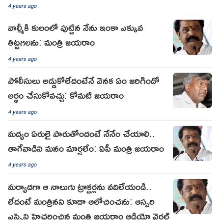
4 years ago
వాల్మీకి కులంలో పుట్టిన నేను ఇంకా ఎక్కువ
తిట్టగలను: మంత్రి జయరాం
4 years ago
పోలీసులు అడ్డుకోలేదంటేనే వెనక ఏం జరిగిందో
అర్థం చేసుకోవచ్చు: కోమటి జయరాం
4 years ago
మద్యం ఏరులై పారుతోందంటే నేనేం చేయాలి..
తాగేవాడిని మనం మార్చలేం: ఏపీ మంత్రి జయరాం
4 years ago
మర్యాదగా ఆ నాలుగు ట్రాక్టర్లను వదిలేయండి..
లేదంటే మంత్రినని కూడా ఆలోచించను: ఆస్పరి
ఎస్సైని హెచ్చరించిన మంత్రి జయరాం ఆడియో వైరల్