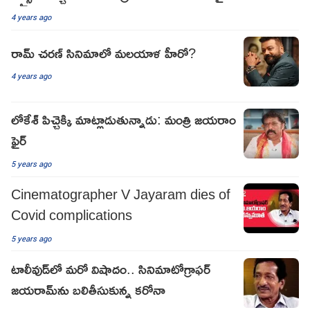
4 years ago
రామ్ చరణ్ సినిమాలో మలయాళ హీరో?
4 years ago
లోకేశ్ పిచ్చెక్కి మాట్లాడుతున్నాడు: మంత్రి జయరాం
ఫైర్
5 years ago
Cinematographer V Jayaram dies of
Covid complications
5 years ago
టాలీవుడ్‌లో మరో విషాదం.. సినిమాటోగ్రాఫర్
జయరామ్‌ను బలితీసుకున్న కరోనా