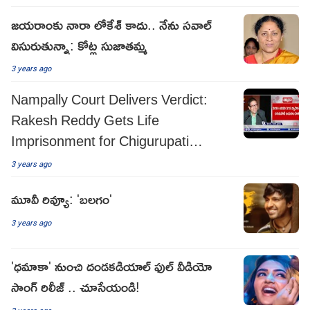
జయరాంకు నారా లోకేశ్ కాదు.. నేను సవాల్
విసురుతున్నా: కోట్ల సుజాతమ్మ
3 years ago
Nampally Court Delivers Verdict:
Rakesh Reddy Gets Life
Imprisonment for Chigurupati
Jayaram's Killing
3 years ago
మూవీ రివ్యూ: 'బలగం'
3 years ago
'ధమాకా' నుంచి దండకడియాల్ ఫుల్ వీడియో
సాంగ్ రిలీజ్ .. చూసేయండి!