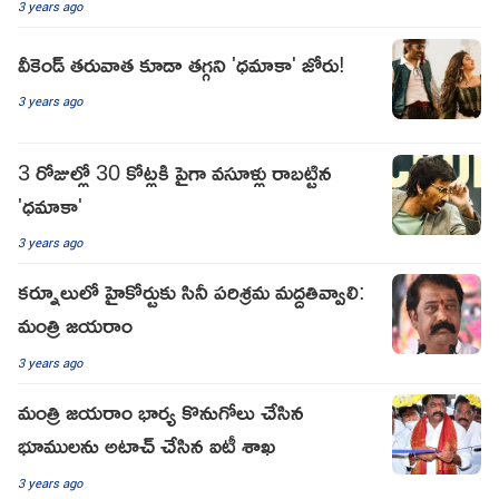
3 years ago
వీకెండ్ తరువాత కూడా తగ్గని 'ధమాకా' జోరు!
3 years ago
3 రోజుల్లో 30 కోట్లకి పైగా వసూళ్లు రాబట్టిన
'ధమాకా'
3 years ago
కర్నూలులో హైకోర్టుకు సినీ పరిశ్రమ మద్దతివ్వాలి:
మంత్రి జయరాం
3 years ago
మంత్రి జయరాం భార్య కొనుగోలు చేసిన
భూములను అటాచ్ చేసిన ఐటీ శాఖ
3 years ago