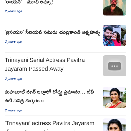
'రాయన్' - మూవీ రివ్యూ!
2 years ago
'త్రినయని' సీరియల్ నటుడు చంద్రకాంత్ ఆత్మహత్య
2 years ago
Trinayani Serial Actress Pavitra
Jayaram Passed Away
2 years ago
మహబూబ్ నగర్ జిల్లాలో రోడ్డు ప్రమాదం... టీవీ
నటి పవిత్ర దుర్మరణం
2 years ago
'Trinayani’ actress Pavitra Jayaram