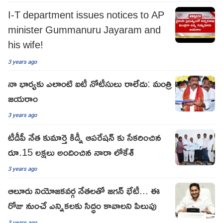
I-T department issues notices to AP
minister Gummanuru Jayaram and
his wife!
3 years ago
నా భార్యకు ఎలాంటి ఐటీ నోటీసులు రాలేదు: మంత్రి
జయరాం
3 years ago
టీడీపీ నేత కుమార్తె కిడ్నీ ఆపరేషన్ కు సేకరించిన
రూ.15 లక్షలు అందించిన నారా లోకేశ్
3 years ago
ఆలూరు నియోజ‌కవ‌ర్గ నేత‌ల‌తో జ‌గ‌న్ భేటీ... ఈ
రోజు నుంచే ఎన్నిక‌ల‌కు సిద్ధం కావాల‌ని పిలుపు
3 years ago