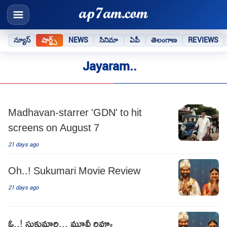
న్యూస్
షార్ట్స్
NEWS
సినిమా
ఏపీ
తెలంగాణ
REVIEWS
Jayaram..
Madhavan-starrer 'GDN' to hit
screens on August 7
21 days ago
Oh..! Sukumari Movie Review
21 days ago
ఓ..! సుకుమారి... మూవీ రివ్యూ