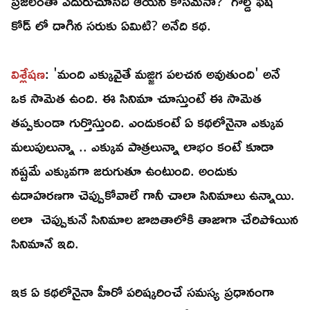
ప్రజలంతా ఎదురుచూసేది ఆయన కోసమేనా? 'గోల్డ్ ఫిష్'
కోడ్ లో దాగిన సరుకు ఏమిటి? అనేది కథ.
విశ్లేషణ
: 'మంది ఎక్కువైతే మజ్జిగ పలచన అవుతుంది' అనే
ఒక సామెత ఉంది. ఈ సినిమా చూస్తుంటే ఈ సామెత
తప్పకుండా గుర్తొస్తుంది. ఎందుకంటే ఏ కథలోనైనా ఎక్కువ
మలుపులున్నా .. ఎక్కువ పాత్రలున్నా లాభం కంటే కూడా
నష్టమే ఎక్కువగా జరుగుతూ ఉంటుంది. అందుకు
ఉదాహరణగా చెప్పుకోవాలే గానీ చాలా సినిమాలు ఉన్నాయి.
అలా చెప్పుకునే సినిమాల జాబితాలోకి తాజాగా చేరిపోయిన
సినిమానే ఇది.
ఇక ఏ కథలోనైనా హీరో పరిష్కరించే సమస్య ప్రధానంగా