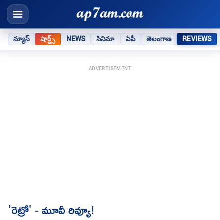
న్యూస్
షార్ట్స్
NEWS
సినిమా
ఏపీ
తెలంగాణ
REVIEWS
ADVERTISEMENT
'రెట్రో' - మూవీ రివ్యూ!