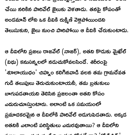
చేయి నరికిన పారివేల్ జైలుకు వెళతాడు. తనపై కోపంతో
అండమాన్ లోని ఒక దీవికి రుక్మిణి వెళ్లిపోయిందని
తెలుసుకుని, జైలు నుంచి పారిపోయి ఆ దీవికి చేరుకుంటాడు.
ఆ దీవిలోని ప్రజలు రాజవేల్ (నాజర్), అతని కొడుకు మైఖేల్
(విధు) కనుసన్నలలో నడుచుకోవలసిందే. శరీరంపై
'శూలాయుధం' చిహ్నం కలిగినవాడి వలన తమ గ్రామదేవత
గుడి తలుపులు తెరుచుకుంటాయనీ, తమ బ్రతుకులు
బాగుపడతాయని తెలిసిన ప్రజలంతా అతని కోసం
ఎదురుచూస్తుంటారు. అలాంటి ఒక సమయంలో
ప్రమాదకరమైన ఆ దీవిలోకి పారివేల్ అడుగుపెడతాడు. అక్కడ
అతనికి ఎలాంటి పరిస్థితులు ఎదురవుతాయి? ఆ దీవిలోని