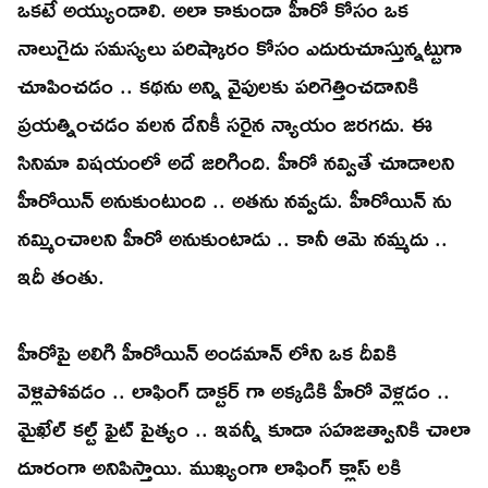
ఒకటే అయ్యుండాలి. అలా కాకుండా హీరో కోసం ఒక
నాలుగైదు సమస్యలు పరిష్కారం కోసం ఎదురుచూస్తున్నట్టుగా
చూపించడం .. కథను అన్ని వైపులకు పరిగెత్తించడానికి
ప్రయత్నించడం వలన దేనికీ సరైన న్యాయం జరగదు. ఈ
సినిమా విషయంలో అదే జరిగింది. హీరో నవ్వితే చూడాలని
హీరోయిన్ అనుకుంటుంది .. అతను నవ్వడు. హీరోయిన్ ను
నమ్మించాలని హీరో అనుకుంటాడు .. కానీ ఆమె నమ్మదు ..
ఇదీ తంతు.
హీరోపై అలిగి హీరోయిన్ అండమాన్ లోని ఒక దీవికి
వెళ్లిపోవడం .. లాఫింగ్ డాక్టర్ గా అక్కడికి హీరో వెళ్లడం ..
మైఖేల్ కల్ట్ ఫైట్ పైత్యం .. ఇవన్నీ కూడా సహజత్వానికి చాలా
దూరంగా అనిపిస్తాయి. ముఖ్యంగా లాఫింగ్ క్లాస్ లకి