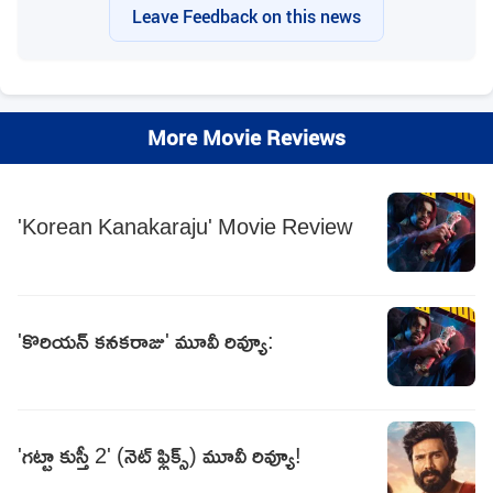
Leave Feedback on this news
More Movie Reviews
'Korean Kanakaraju' Movie Review
'కొరియన్‌ కనకరాజు' మూవీ రివ్యూ:
'గట్టా కుస్తీ 2' (నెట్ ఫ్లిక్స్) మూవీ రివ్యూ!