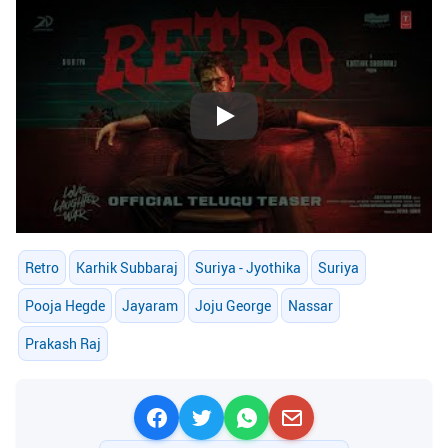
Play
Retro
Karhik Subbaraj
Suriya - Jyothika
Suriya
Pooja Hegde
Jayaram
Joju George
Nassar
Prakash Raj