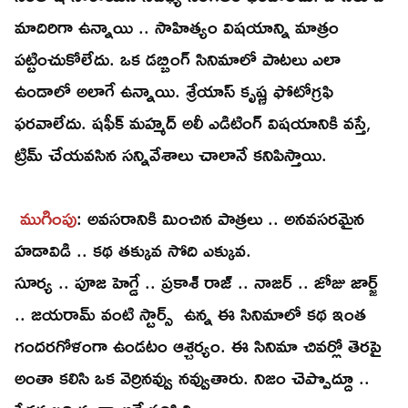
మాదిరిగా ఉన్నాయి .. సాహిత్యం విషయాన్ని మాత్రం
పట్టించుకోలేదు. ఒక డబ్బింగ్ సినిమాలో పాటలు ఎలా
ఉండాలో అలాగే ఉన్నాయి. శ్రేయాస్ కృష్ణ ఫోటోగ్రఫి
ఫరవాలేదు. షఫీక్ మహ్మద్ అలీ ఎడిటింగ్ విషయానికి వస్తే,
ట్రిమ్ చేయవసిన సన్నివేశాలు చాలానే కనిపిస్తాయి.
ముగింపు
: అవసరానికి మించిన పాత్రలు .. అనవసరమైన
హడావిడి .. కథ తక్కువ సోది ఎక్కువ.
సూర్య .. పూజ హెగ్డే .. ప్రకాశ్ రాజ్ .. నాజర్ .. జోజు జార్జ్
.. జయరామ్ వంటి స్టార్స్ ఉన్న ఈ సినిమాలో కథ ఇంత
గందరగోళంగా ఉండటం ఆశ్చర్యం. ఈ సినిమా చివర్లో తెరపై
అంతా కలిసి ఒక వెర్రినవ్వు నవ్వుతారు. నిజం చెప్పొద్దూ ..