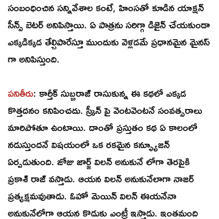
సంబంధించిన సన్నివేశాల కంటే, హింసతో కూడిన యాక్షన్
సీన్స్ బెటర్ అనిపిస్తాయి. ఏ పాత్రను సరిగ్గా డిజైన్ చేయకుండా
ఎక్కడిక్కడ తేల్చిపారేస్తూ ముందుకు వెళ్లడమే ప్రధానమైన మైనస్
గా అనిపిస్తుంది.
పనితీరు
: కార్తీక్ సుబ్బరాజ్ రాసుకున్న ఈ కథలో ఎక్కడ
కొత్తదనం కనిపించదు. స్క్రీన్ పై వెంటవెంటనే సంవత్సరాలు
మారిపోతూ ఉంటాయి. దాంతో ప్రస్తుతం కథ ఏ కాలంలో
నడుస్తుందనే విషయంలో ఒక రకమైన కన్ఫ్యూజన్
ఏర్పడుతుంది. జోజు జార్జ్ విలన్ అనుకునే లోగా తెరపైకి
ప్రకాశ్ రాజ్ వస్తాడు. ఆయన విలన్ అనుకునేలాగా నాజర్
ప్రత్యక్షమవుతాడు. ఓహో మెయిన్ విలన్ ఈయనేనా
అనుకునేలోగా ఆయన కొడుకు ఎంట్రీ ఇస్తాడు. ఇంతమంది