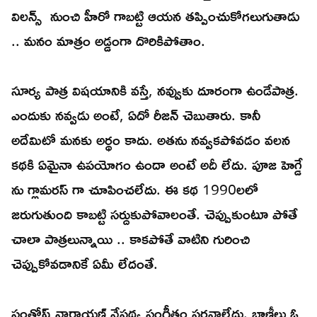
విలన్స్ నుంచి హీరో గాబట్టి ఆయన తప్పించుకోగలుగుతాడు
.. మనం మాత్రం అడ్డంగా దొరికిపోతాం.
సూర్య పాత్ర విషయానికి వస్తే, నవ్వుకు దూరంగా ఉండేపాత్ర.
ఎందుకు నవ్వడు అంటే, ఏదో రీజన్ చెబుతారు. కానీ
అదేమిటో మనకు అర్థం కాదు. అతను నవ్వకపోవడం వలన
కథకి ఏమైనా ఉపయోగం ఉందా అంటే అదీ లేదు. పూజ హెగ్డే
ను గ్లామరస్ గా చూపించలేదు. ఈ కథ 1990లలో
జరుగుతుంది కాబట్టి సర్దుకుపోవాలంతే. చెప్పుకుంటూ పోతే
చాలా పాత్రలున్నాయి .. కాకపోతే వాటిని గురించి
చెప్పుకోవడానికే ఏమీ లేదంతే.
సంతోష్ నారాయణ్ నేపథ్య సంగీతం ఫరవాలేదు. బాణీలు ఓ