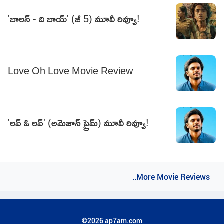
'బాలన్ - ది బాయ్' (జీ 5) మూవీ రివ్యూ!
Love Oh Love Movie Review
'లవ్ ఓ లవ్' (అమెజాన్ ప్రైమ్) మూవీ రివ్యూ!
..More Movie Reviews
©2026 ap7am.com