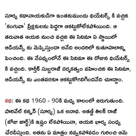
సూర్య కథానాయకుడిగా ఇంతకుముందు థియేటర్స్ కి వచ్చిన
'కంగువా' ప్రేక్షకులను పెద్దగా ఆకట్టుకోలేకపోయింది. ఆ
తరువాత ఆయన నుంచి వచ్చిన ఈ సినిమా ఏ స్థాయిలో
ఆడియన్స్ ను మెప్పిస్తుందా అనేది అందరిలో కుతూహలాన్ని
పెంచింది. ఈ నేపథ్యంలోనే ఈ సినిమా ఈ రోజున థియేటర్స్
కి వచ్చింది. కార్తీక్ సుబ్బరాజ్ దర్శకత్వం వహించిన ఈ సినిమా,
ఆడియన్స్ ను ఎంతవరకూ ఆకట్టుకోగలిగిందనేది చూద్దాం.
కథ
: ఈ కథ 1960 - 90కి మధ్య కాలంలో జరుగుతుంది.
పారివేల్ కన్నన్ (సూర్య) ఒక అనాథ. అతణ్ణి తిలక్ రాజ్
(జోజు జార్జ్)కి ఇష్టం లేకపోయినా, ఆయన భార్య సంధ్య
చేరదీస్తుంది. అతను ఏ మాత్రం నవ్వకపోవడం గురించి ఆమె