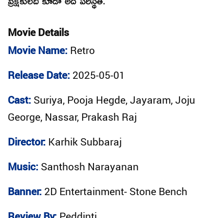
ప్రేక్షకులది కూడా అదే పరిస్థితి.
Movie Details
Movie Name:
Retro
Release Date:
2025-05-01
Cast:
Suriya, Pooja Hegde, Jayaram, Joju
George, Nassar, Prakash Raj
Director:
Karhik Subbaraj
Music:
Santhosh Narayanan
Banner:
2D Entertainment- Stone Bench
Review By:
Peddinti