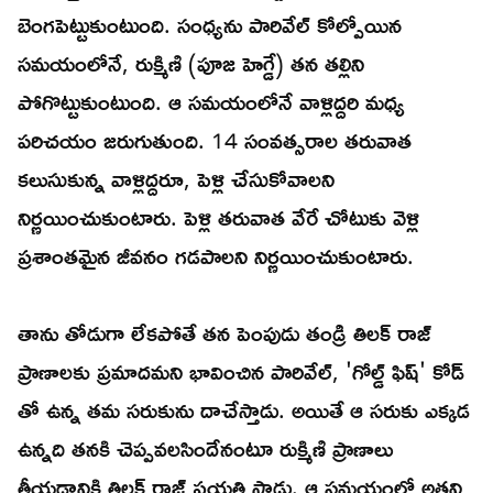
బెంగపెట్టుకుంటుంది. సంధ్యను పారివేల్ కోల్పోయిన
సమయంలోనే, రుక్మిణి (పూజ హెగ్డే) తన తల్లిని
పోగొట్టుకుంటుంది. ఆ సమయంలోనే వాళ్లిద్దరి మధ్య
పరిచయం జరుగుతుంది. 14 సంవత్సరాల తరువాత
కలుసుకున్న వాళ్లిద్దరూ, పెళ్లి చేసుకోవాలని
నిర్ణయించుకుంటారు. పెళ్లి తరువాత వేరే చోటుకు వెళ్లి
ప్రశాంతమైన జీవనం గడపాలని నిర్ణయించుకుంటారు.
తాను తోడుగా లేకపోతే తన పెంపుడు తండ్రి తిలక్ రాజ్
ప్రాణాలకు ప్రమాదమని భావించిన పారివేల్, 'గోల్డ్ ఫిష్' కోడ్
తో ఉన్న తమ సరుకును దాచేస్తాడు. అయితే ఆ సరుకు ఎక్కడ
ఉన్నది తనకి చెప్పవలసిందేనంటూ రుక్మిణి ప్రాణాలు
తీయడానికి తిలక్ రాజ్ ప్రయత్నిస్తాడు. ఆ సమయంలో అతని