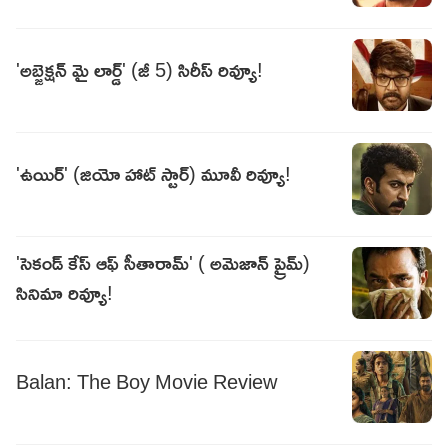
'అబ్జెక్షన్ మై లార్డ్' (జీ 5) సిరీస్ రివ్యూ!
'ఉయిర్' (జియో హాట్ స్టార్) మూవీ రివ్యూ!
'సెకండ్ కేస్ ఆఫ్ సీతారామ్' ( అమెజాన్ ప్రైమ్)
సినిమా రివ్యూ!
Balan: The Boy Movie Review