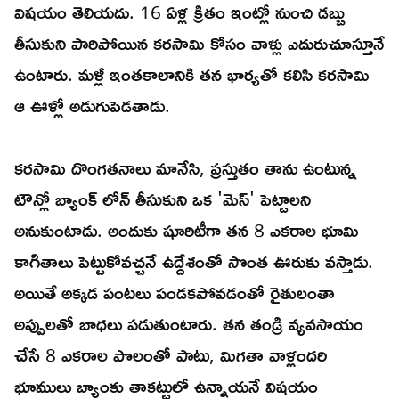
విషయం తెలియదు. 16 ఏళ్ల క్రితం ఇంట్లో నుంచి డబ్బు
తీసుకుని పారిపోయిన కరసామి కోసం వాళ్లు ఎదురుచూస్తూనే
ఉంటారు. మళ్లీ ఇంతకాలానికి తన భార్యతో కలిసి కరసామి
ఆ ఊళ్లో అడుగుపెడతాడు.
కరసామి దొంగతనాలు మానేసి, ప్రస్తుతం తాను ఉంటున్న
టౌన్లో బ్యాంక్ లోన్ తీసుకుని ఒక 'మెస్' పెట్టాలని
అనుకుంటాడు. అందుకు షూరిటీగా తన 8 ఎకరాల భూమి
కాగితాలు పెట్టుకోవచ్చనే ఉద్దేశంతో సొంత ఊరుకు వస్తాడు.
అయితే అక్కడ పంటలు పండకపోవడంతో రైతులంతా
అప్పులతో బాధలు పడుతుంటారు. తన తండ్రి వ్యవసాయం
చేసే 8 ఎకరాల పొలంతో పాటు, మిగతా వాళ్లందరి
భూములు బ్యాంకు తాకట్టులో ఉన్నాయనే విషయం