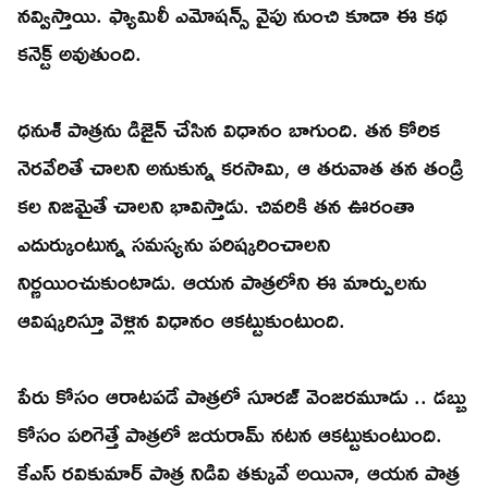
నవ్విస్తాయి. ఫ్యామిలీ ఎమోషన్స్ వైపు నుంచి కూడా ఈ కథ
కనెక్ట్ అవుతుంది.
ధనుశ్ పాత్రను డిజైన్ చేసిన విధానం బాగుంది. తన కోరిక
నెరవేరితే చాలని అనుకున్న కరసామి, ఆ తరువాత తన తండ్రి
కల నిజమైతే చాలని భావిస్తాడు. చివరికి తన ఊరంతా
ఎదుర్కుంటున్న సమస్యను పరిష్కరించాలని
నిర్ణయించుకుంటాడు. ఆయన పాత్రలోని ఈ మార్పులను
ఆవిష్కరిస్తూ వెళ్లిన విధానం ఆకట్టుకుంటుంది.
పేరు కోసం ఆరాటపడే పాత్రలో సూరజ్ వెంజరమూడు .. డబ్బు
కోసం పరిగెత్తే పాత్రలో జయరామ్ నటన ఆకట్టుకుంటుంది.
కేఎస్ రవికుమార్ పాత్ర నిడివి తక్కువే అయినా, ఆయన పాత్ర