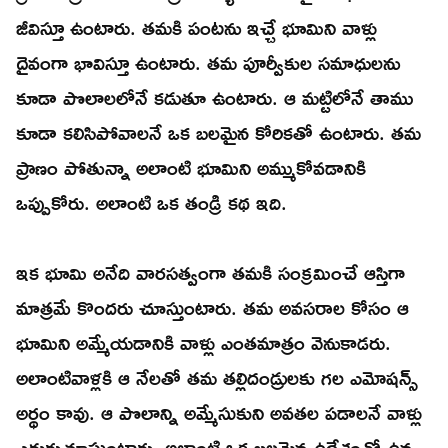
జీవిస్తూ ఉంటారు. తమకి పంటను ఇచ్చే భూమిని వాళ్లు
దైవంగా భావిస్తూ ఉంటారు. తమ పూర్వీకుల సమాధులను
కూడా పొలాలలోనే కడుతూ ఉంటారు. ఆ మట్టిలోనే తాము
కూడా కలిసిపోవాలనే ఒక బలమైన కోరికతో ఉంటారు. తమ
ప్రాణం పోతున్నా అలాంటి భూమిని అమ్ముకోవడానికి
ఒప్పుకోరు. అలాంటి ఒక తండ్రి కథ ఇది.
ఇక భూమి అనేది వారసత్వంగా తమకి సంక్రమించే ఆస్తిగా
మాత్రమే కొందరు చూస్తుంటారు. తమ అవసరాల కోసం ఆ
భూమిని అమ్మేయడానికి వాళ్లు ఎంతమాత్రం వెనుకాడరు.
అలాంటివాళ్లకి ఆ నేలతో తమ తల్లిదండ్రులకు గల ఎమోషన్స్
అర్థం కావు. ఆ పొలాన్ని అమ్మేసుకుని అవతల పడాలనే వాళ్లు
ఎదురుచూస్తుంటారు. అలాంటి ఒక బలమైన ఉద్దేశంతో ఉన్న