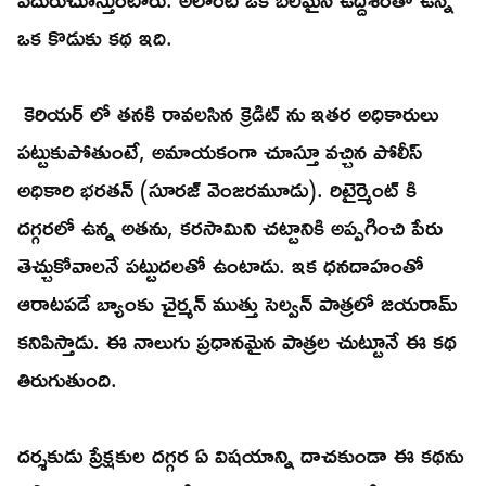
ఒక కొడుకు కథ ఇది.
కెరియర్ లో తనకి రావలసిన క్రెడిట్ ను ఇతర అధికారులు
పట్టుకుపోతుంటే, అమాయకంగా చూస్తూ వచ్చిన పోలీస్
అధికారి భరతన్ (సూరజ్ వెంజరమూడు). రిటైర్మెంట్ కి
దగ్గరలో ఉన్న అతను, కరసామిని చట్టానికి అప్పగించి పేరు
తెచ్చుకోవాలనే పట్టుదలతో ఉంటాడు. ఇక ధనదాహంతో
ఆరాటపడే బ్యాంకు చైర్మన్ ముత్తు సెల్వన్ పాత్రలో జయరామ్
కనిపిస్తాడు. ఈ నాలుగు ప్రధానమైన పాత్రల చుట్టూనే ఈ కథ
తిరుగుతుంది.
దర్శకుడు ప్రేక్షకుల దగ్గర ఏ విషయాన్ని దాచకుండా ఈ కథను