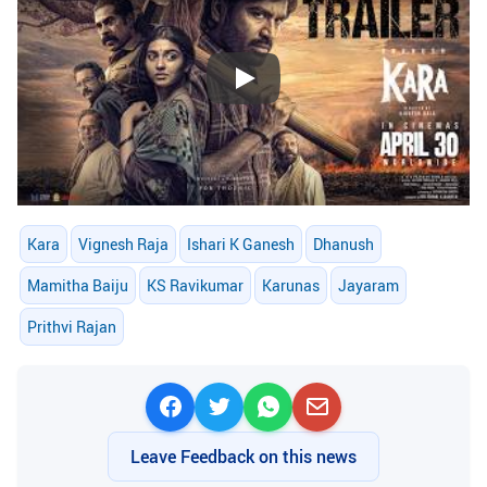
Play
Kara
Vignesh Raja
Ishari K Ganesh
Dhanush
Mamitha Baiju
KS Ravikumar
Karunas
Jayaram
Prithvi Rajan
Leave Feedback on this news