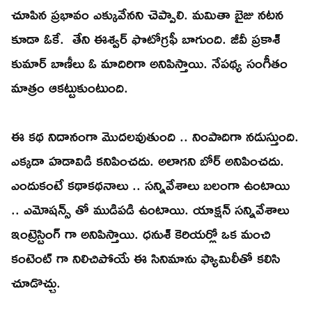
చూపిన ప్రభావం ఎక్కువేనని చెప్పాలి. మమితా బైజు నటన
కూడా ఓకే. తేని ఈశ్వర్ ఫొటోగ్రఫీ బాగుంది. జీవీ ప్రకాశ్
కుమార్ బాణీలు ఓ మాదిరిగా అనిపిస్తాయి. నేపథ్య సంగీతం
మాత్రం ఆకట్టుకుంటుంది.
ఈ కథ నిదానంగా మొదలవుతుంది .. నింపాదిగా నడుస్తుంది.
ఎక్కడా హడావిడి కనిపించదు. అలాగని బోర్ అనిపించదు.
ఎందుకంటే కథాకథనాలు .. సన్నివేశాలు బలంగా ఉంటాయి
.. ఎమోషన్స్ తో ముడిపడి ఉంటాయి. యాక్షన్ సన్నివేశాలు
ఇంట్రెస్టింగ్ గా అనిపిస్తాయి. ధనుశ్ కెరియర్లో ఒక మంచి
కంటెంట్ గా నిలిచిపోయే ఈ సినిమాను ఫ్యామిలీతో కలిసి
చూడొచ్చు.