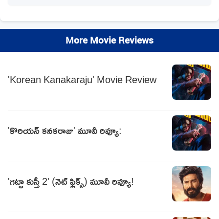
More Movie Reviews
'Korean Kanakaraju' Movie Review
'కొరియన్‌ కనకరాజు' మూవీ రివ్యూ:
'గట్టా కుస్తీ 2' (నెట్ ఫ్లిక్స్) మూవీ రివ్యూ!