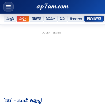
న్యూస్
షార్ట్స్
NEWS
సినిమా
ఏపీ
తెలంగాణ
REVIEWS
ADVERTISEMENT
'కర' - మూవీ రివ్యూ!