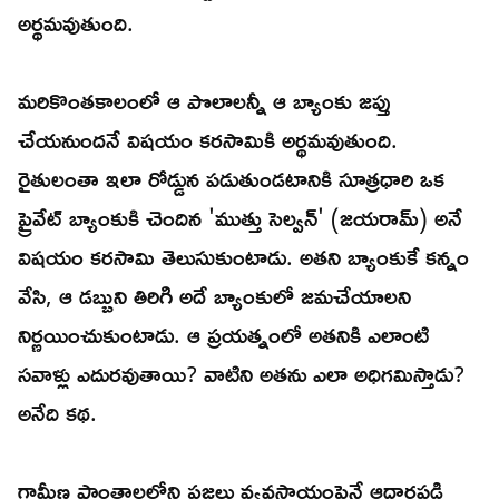
అర్థమవుతుంది.
మరికొంతకాలంలో ఆ పొలాలన్నీ ఆ బ్యాంకు జప్తు
చేయనుందనే విషయం కరసామికి అర్థమవుతుంది.
రైతులంతా ఇలా రోడ్డున పడుతుండటానికి సూత్రధారి ఒక
ప్రైవేట్ బ్యాంకుకి చెందిన 'ముత్తు సెల్వన్' (జయరామ్) అనే
విషయం కరసామి తెలుసుకుంటాడు. అతని బ్యాంకుకే కన్నం
వేసి, ఆ డబ్బుని తిరిగి అదే బ్యాంకులో జమచేయాలని
నిర్ణయించుకుంటాడు. ఆ ప్రయత్నంలో అతనికి ఎలాంటి
సవాళ్లు ఎదురవుతాయి? వాటిని అతను ఎలా అధిగమిస్తాడు?
అనేది కథ.
గ్రామీణ ప్రాంతాలలోని ప్రజలు వ్యవసాయంపైనే ఆధారపడి