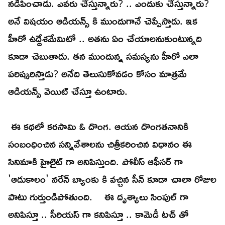
నడిపించాడు. ఎవరు చేస్తున్నారు? .. ఎందుకు చేస్తున్నారు?
అనే విషయం ఆడియన్స్ కి ముందుగానే చెప్పేస్తాడు. ఇక
హీరో ఉద్దేశమేమిటో .. అతను ఏం చేయాలనుకుంటున్నది
కూడా చెబుతాడు. తన ముందున్న సమస్యను హీరో ఎలా
పరిష్కరిస్తాడు? అనేది తెలుసుకోవడం కోసం మాత్రమే
ఆడియన్స్ వెయిట్ చేస్తూ ఉంటారు.
ఈ కథలో కరసామి ఓ దొంగ. ఆయన దొంగతనానికి
సంబంధించిన సన్నివేశాలను చిత్రీకరించిన విధానం ఈ
సినిమాకి హైలైట్ గా అనిపిస్తుంది. పోలీస్ ఆఫీసర్ గా
'ఆడుకాలం' నరేన్ బ్యాంకు కి వచ్చిన సీన్ కూడా చాలా రోజుల
పాటు గుర్తుండిపోతుంది. ఈ దృశ్యాలు సింపుల్ గా
అనిపిస్తూ .. సీరియస్ గా కనిపిస్తూ .. కామెడీ టచ్ తో