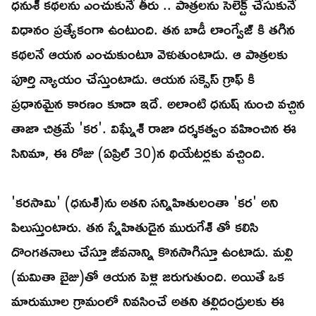
ధనుశ్ కథలను ఎంచుకునే తీరు .. పాత్రలను సెలెక్ట్ చేసుకునే
విధానం ప్రత్యేకంగా ఉంటుంది. తన బాడీ లాంగ్వేజ్ కి తగిన
కథలనే ఆయన ఎంచుకుంటూ వెళుతుంటాడు. ఆ పాత్రలకు
పూర్తి న్యాయం చేస్తుంటాడు. ఆయన సక్సెస్ గ్రాఫ్ కి
ప్రధానమైన కారణం కూడా ఇదే. అలాంటి ధనుష్ నుంచి వచ్చిన
తాజా చిత్రమే 'కర'. విఘ్నేశ్ రాజా దర్శకత్వం వహించిన ఈ
సినిమా, ఈ రోజు (ఏప్రిల్ 30)న థియేటర్లకు వచ్చింది.
'కరసామి' (ధనుశ్)ను అతని సన్నిహితులంతా 'కర' అని
పిలుస్తుంటారు. తన స్నేహితుడైన మురుగేశ్ తో కలిసి
దొంగతనాలు చేస్తూ జీవనాన్ని కొనసాగిస్తూ ఉంటాడు. మల్లి
(మమితా బైజు)తో ఆయన పెళ్లి జరుగుతుంది. అయితే ఒక
మారుమూల గ్రామంలో నివసించే అతని తల్లిదండ్రులకు ఈ