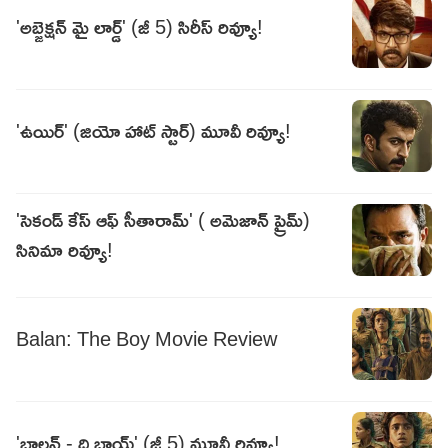
'అబ్జెక్షన్ మై లార్డ్' (జీ 5) సిరీస్ రివ్యూ!
'ఉయిర్' (జియో హాట్ స్టార్) మూవీ రివ్యూ!
'సెకండ్ కేస్ ఆఫ్ సీతారామ్' ( అమెజాన్ ప్రైమ్)
సినిమా రివ్యూ!
Balan: The Boy Movie Review
'బాలన్ - ది బాయ్' (జీ 5) మూవీ రివ్యూ!