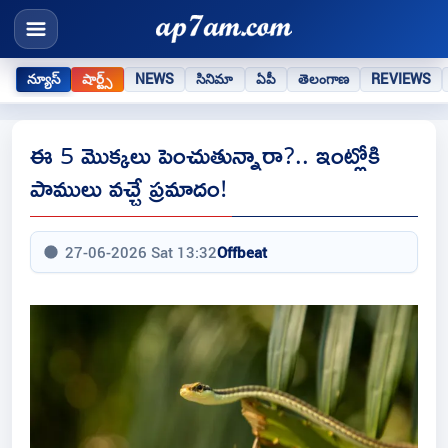
న్యూస్
షార్ట్స్
NEWS
సినిమా
ఏపీ
తెలంగాణ
REVIEWS
ఈ 5 మొక్కలు పెంచుతున్నారా?.. ఇంట్లోకి
పాములు వచ్చే ప్రమాదం!
27-06-2026 Sat 13:32
Offbeat