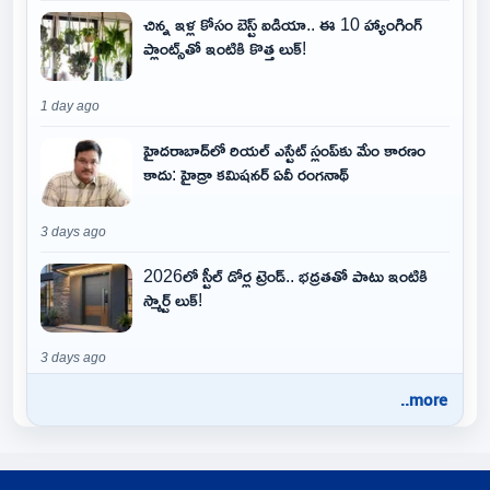
చిన్న ఇళ్ల కోసం బెస్ట్ ఐడియా.. ఈ 10 హ్యాంగింగ్
ప్లాంట్స్‌తో ఇంటికి కొత్త లుక్!
1 day ago
హైదరాబాద్‌లో రియల్ ఎస్టేట్ స్లంప్‌కు మేం కారణం
కాదు: హైడ్రా కమిషనర్ ఏవీ రంగనాథ్
3 days ago
2026లో స్టీల్ డోర్ల ట్రెండ్.. భద్రతతో పాటు ఇంటికి
స్మార్ట్ లుక్!
3 days ago
..more