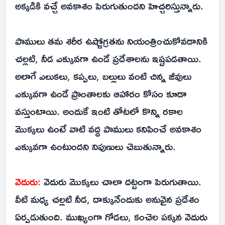
అక్కడికి వచ్చే అవకాశం పెరుగుతుందని హెచ్చరిస్తున్నారు.
పాములు తమ శరీర ఉష్ణోగ్రతను నియంత్రించుకోవడానికి
చల్లటి, నీడ ఎక్కువగా ఉండే ప్రదేశాలను ఇష్టపడతాయి.
అలాగే ఎలుకలు, కప్పలు, బల్లులు వంటి చిన్న జీవులు
ఎక్కువగా ఉండే ప్రాంతాలకు ఆహారం కోసం కూడా
వస్తుంటాయి. అందుకే ఇంటి తోటలో కొన్ని రకాల
మొక్కలు ఉంటే వాటి వద్ద పాములు కనిపించే అవకాశం
ఎక్కువగా ఉంటుందని నిపుణులు చెబుతున్నారు.
వెదురు:
వెదురు మొక్కలు చాలా దట్టంగా పెరుగుతాయి.
వీటి మధ్య చల్లటి నీడ, దాక్కునేందుకు అనువైన ప్రదేశం
ఏర్పడుతుంది. ముఖ్యంగా గోడలు, కంచెల పక్కన వెదురు