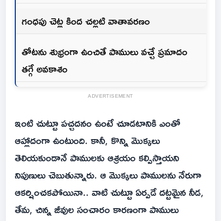
గంధపు చెట్ల కింద చల్లటి వాతావరణం
తోటను శుభ్రంగా ఉంచితే పాములు వచ్చే ప్రమాదం
తగ్గే అవకాశం
ADVERTISEMENT
ఇంటి చుట్టూ పచ్చదనం ఉంటే చూడటానికి ఎంతో
ఆహ్లాదంగా ఉంటుంది. కానీ, కొన్ని మొక్కలు
తెలియకుండానే పాములకు ఆశ్రయం కల్పిస్తాయని
నిపుణులు చెబుతున్నారు. ఆ మొక్కలు పాములను నేరుగా
ఆకర్షించకపోయినా.. వాటి చుట్టూ ఏర్పడే దట్టమైన నీడ,
తేమ, చిన్న జీవుల సంచారం కారణంగా పాములు