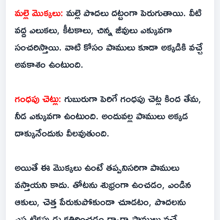
మల్లె మొక్కలు:
మల్లె పొదలు దట్టంగా పెరుగుతాయి. వీటి
వద్ద ఎలుకలు, కీటకాలు, చిన్న జీవులు ఎక్కువగా
సంచరిస్తాయి. వాటి కోసం పాములు కూడా అక్కడికి వచ్చే
అవకాశం ఉంటుంది.
గంధపు చెట్లు:
గుబురుగా పెరిగే గంధపు చెట్ల కింద తేమ,
నీడ ఎక్కువగా ఉంటుంది. అందువల్ల పాములు అక్కడ
దాక్కునేందుకు వీలవుతుంది.
అయితే ఈ మొక్కలు ఉంటే తప్పనిసరిగా పాములు
వస్తాయని కాదు. తోటను శుభ్రంగా ఉంచడం, ఎండిన
ఆకులు, చెత్త పేరుకుపోకుండా చూడటం, పొదలను
ఎప్పటికప్పుడు కత్తిరించడం ద్వారా పాములు వచ్చే