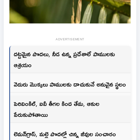
ADVERTISEMENT
దట్టమైన పొదలు, నీడ ఉన్న ప్రదేశాలే పాములకు
ఆశ్రయం
వెదురు మొక్కలు పాములకు దాచుకునే అనువైన స్థలం
పెరివింకిల్‌, ఐవీ తీగల కింద తేమ, ఆకుల
పేరుకుపోతాయి
లెమన్‌గ్రాస్‌, మల్లె పొదల్లో చిన్న జీవుల సంచారం