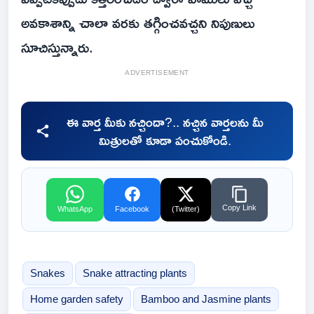
అవకాశాన్ని చాలా వరకు తగ్గించవచ్చని నిపుణులు
సూచిస్తున్నారు.
ADVERTISEMENT
ఈ వార్త మీకు నచ్చిందా?.. నచ్చిన వార్తలను మీ
మిత్రులతో కూడా పంచుకోండి.
Copy Link
WhatsApp
Facebook
(Twitter)
Snakes
Snake attracting plants
Home garden safety
Bamboo and Jasmine plants