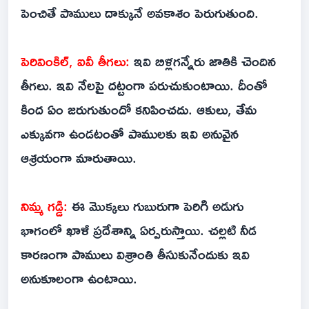
పెంచితే పాములు దాక్కునే అవకాశం పెరుగుతుంది.
పెరివింకిల్‌, ఐవీ తీగలు:
ఇవి బిళ్లగన్నేరు జాతికి చెందిన
తీగలు. ఇవి నేలపై దట్టంగా పరుచుకుంటాయి. దీంతో
కింద ఏం జరుగుతుందో కనిపించదు. ఆకులు, తేమ
ఎక్కువగా ఉండటంతో పాములకు ఇవి అనువైన
ఆశ్రయంగా మారుతాయి.
నిమ్మ గడ్డి:
ఈ మొక్కలు గుబురుగా పెరిగి అడుగు
భాగంలో ఖాళీ ప్రదేశాన్ని ఏర్పరుస్తాయి. చల్లటి నీడ
కారణంగా పాములు విశ్రాంతి తీసుకునేందుకు ఇవి
అనుకూలంగా ఉంటాయి.