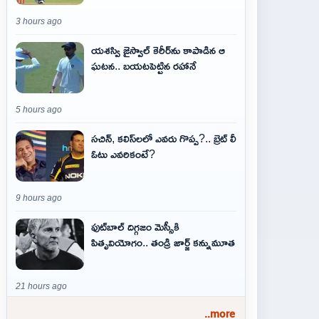
3 hours ago
యశస్వి జైస్వాల్ కెరీర్‌ను కాపాడిన ఆ
ఘటన.. బయటపెట్టిన రహానే
5 hours ago
సచిన్, కలిస్‌లలో ఎవరు గొప్ప?.. బ్రెట్ లీ
ఓటు ఎవరికంటే?
9 hours ago
ఫుట్‌బాల్ దిగ్గజం మెస్సీకి
పితృవియోగం.. తండ్రి జార్జ్ కన్నుమూత
21 hours ago
..more