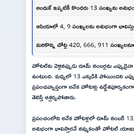
అందుకే ఇప్పటికీ కొందరు 13 సంఖ్యను అశుభంగ
ఆసియాలో 4, 9 సంఖ్యలను అశుభంగా భావిస్త
మరికొన్ని చోట్ల 420, 666, 911 సంఖ్యల
హోటల్‌కు వెళ్లినప్పుడు రూమ్ నంబర్లను ఎప్పు
ఉంటుంది. మధ్యలో 13 ఎక్కడికి పోయిందని ఎప్
ప్రపంచవ్యాప్తంగా అనేక హోటళ్లు ఉద్దేశపూర్వకం
తెలిస్తే ఆశ్చర్యపోతారు.
ప్రపంచంలోని అనేక హోటళ్లలో రూమ్ నంబర్ 13,
అశుభంగా భావిస్తారనే నమ్మకంతో హోటల్ యాజమాన్