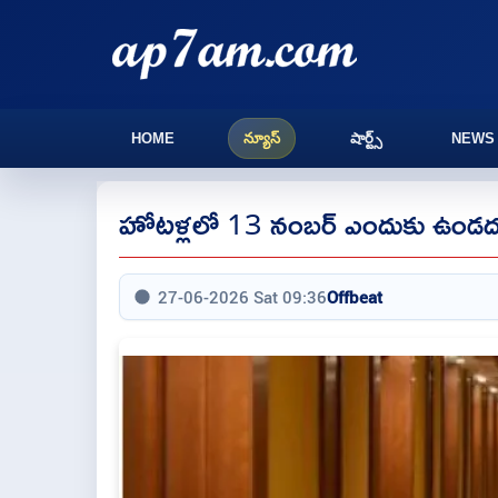
HOME
న్యూస్
షార్ట్స్
NEWS
హోటళ్లలో 13 నంబర్ ఎందుకు ఉండద
27-06-2026 Sat 09:36
Offbeat