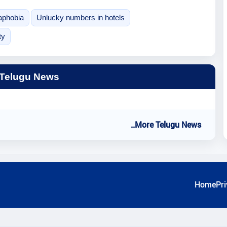
aphobia
Unlucky numbers in hotels
ty
 Telugu News
..More Telugu News
Home
Pri