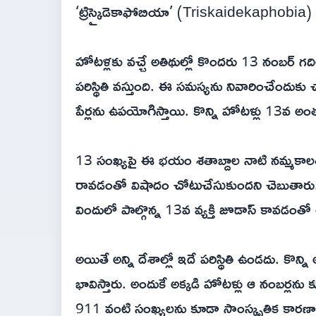
‘ట్రిస్కైడెకాఫోబియా’ (Triskaidekaphobia) 
హోటళ్లకు వచ్చే అతిథుల్లో కొందరు 13 నంబర్ గ
పరిస్థితి వస్తుంది. ఈ సమస్యను నివారించేంద
పేర్లను ఉపయోగిస్తాయి. కొన్ని హోటళ్లు 13వ అం
13 సంఖ్యపై ఈ భయం శతాబ్దాల నాటి నమ్మకాలతో 
రావడంతో విషాదం చోటుచేసుకుందని చెబుతారు. అ
విందులో పాల్గొన్న 13వ వ్యక్తి జూడాస్ కావడంతో
అయితే అన్ని దేశాల్లో ఇదే పరిస్థితి ఉండదు. కొ
భావిస్తారు. అందుకే అక్కడి హోటళ్లు ఆ నంబర్లను
911 వంటి సంఖ్యలను కూడా సాంస్కృతిక కార