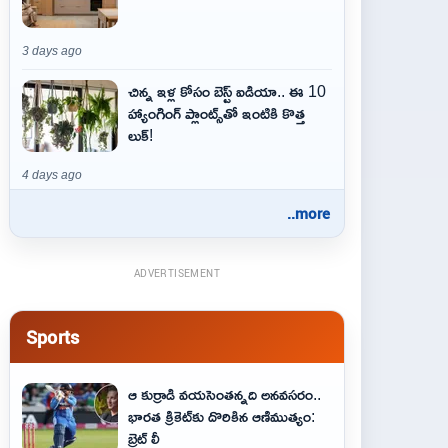
3 days ago
చిన్న ఇళ్ల కోసం బెస్ట్ ఐడియా.. ఈ 10
హ్యాంగింగ్ ప్లాంట్స్‌తో ఇంటికి కొత్త
లుక్!
4 days ago
..more
ADVERTISEMENT
Sports
ఆ కుర్రాడి వయసెంతన్నది అనవసరం..
భారత క్రికెట్‌కు దొరికిన ఆణిముత్యం:
బ్రెట్ లీ