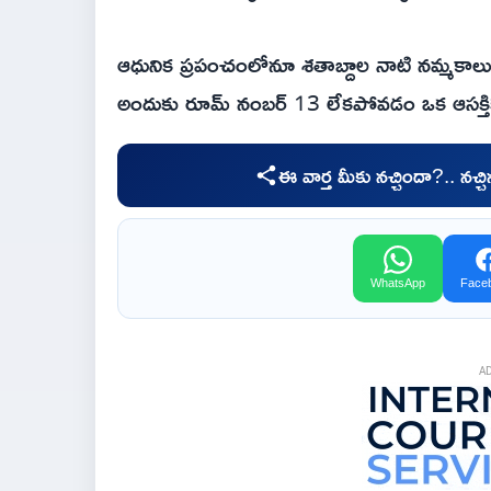
ఆధునిక ప్రపంచంలోనూ శతాబ్దాల నాటి నమ్మకాలు ఇ
అందుకు రూమ్ నంబర్ 13 లేకపోవడం ఒక ఆసక్తి
ఈ వార్త మీకు నచ్చిందా?.. నచ్
WhatsApp
Face
A