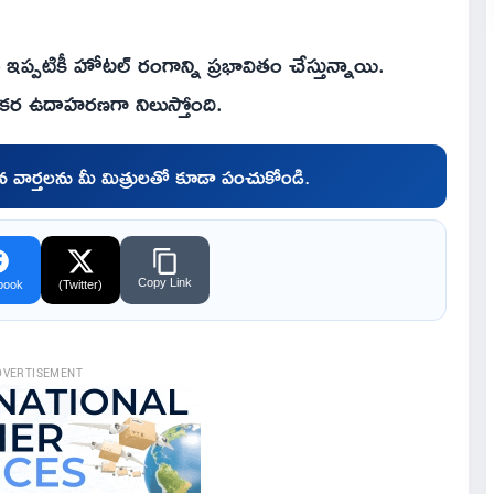
ప్పటికీ హోటల్ రంగాన్ని ప్రభావితం చేస్తున్నాయి.
కర ఉదాహరణగా నిలుస్తోంది.
చిన వార్తలను మీ మిత్రులతో కూడా పంచుకోండి.
Copy Link
book
(Twitter)
DVERTISEMENT