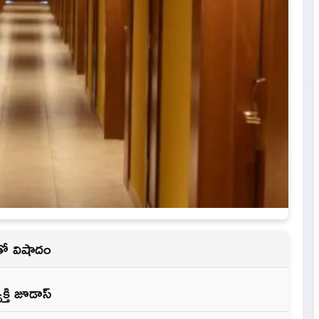
తో విషాదం
్తి జూడాస్