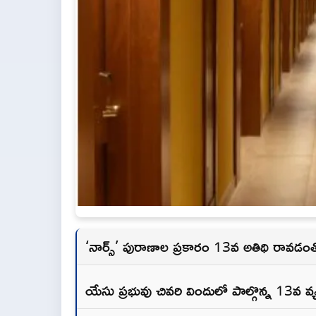
‘నార్స్’ పురాణాల ప్రకారం 13వ అతిథి రావడం
యేసు ప్రభువు చివరి విందులో పాల్గొన్న 13వ వ్యక