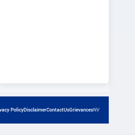
vacy Policy
Disclaimer
ContactUs
Grievances
NV