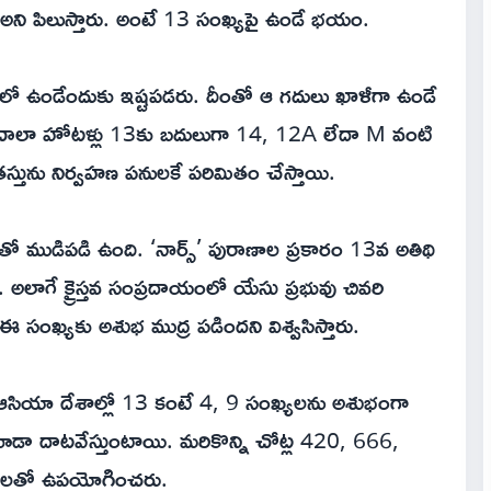
అని పిలుస్తారు. అంటే 13 సంఖ్యపై ఉండే భయం.
దిలో ఉండేందుకు ఇష్టపడరు. దీంతో ఆ గదులు ఖాళీగా ఉండే
ుకు చాలా హోటళ్లు 13కు బదులుగా 14, 12A లేదా M వంటి
తస్తును నిర్వహణ పనులకే పరిమితం చేస్తాయి.
ముడిపడి ఉంది. ‘నార్స్’ పురాణాల ప్రకారం 13వ అతిథి
లాగే క్రైస్తవ సంప్రదాయంలో యేసు ప్రభువు చివరి
 ఈ సంఖ్యకు అశుభ ముద్ర పడిందని విశ్వసిస్తారు.
న్ని ఆసియా దేశాల్లో 13 కంటే 4, 9 సంఖ్యలను అశుభంగా
 కూడా దాటవేస్తుంటాయి. మరికొన్ని చోట్ల 420, 666,
ణాలతో ఉపయోగించరు.