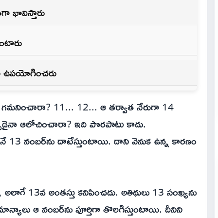
ా భావిస్తారు
ుంటారు
నూ ఉపయోగించరు
డైనా గమనించారా? 11... 12... ఆ తర్వాత నేరుగా 14
పుడైనా ఆలోచించారా? ఇది పొరపాటు కాదు.
గానే 13 నంబర్‌ను దాటేస్తుంటాయి. దాని వెనుక ఉన్న కారణం
 అలాగే 13వ అంతస్తు కనిపించదు. అతిథులు 13 సంఖ్యను
యాలు ఆ నంబర్‌ను పూర్తిగా తొలగిస్తుంటాయి. దీనిని