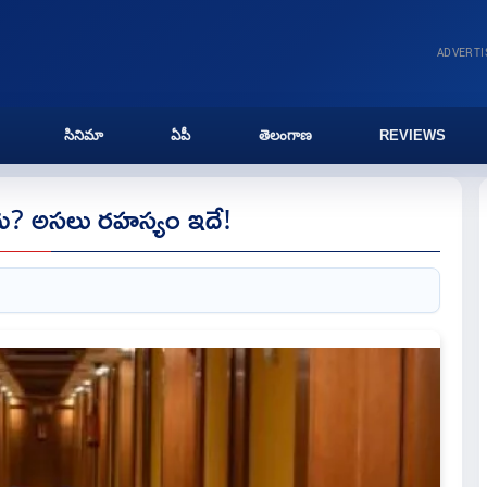
ADVERT
సినిమా
ఏపీ
తెలంగాణ
REVIEWS
ు? అసలు రహస్యం ఇదే!