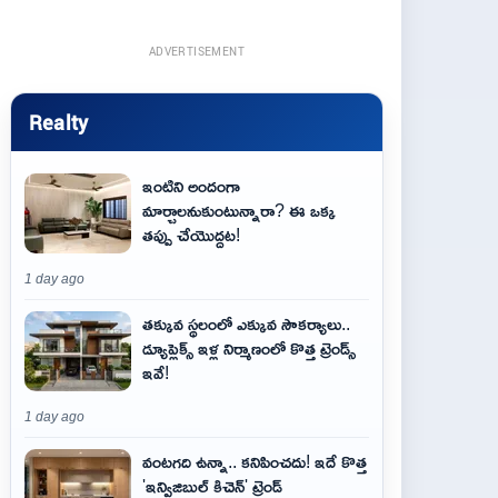
ADVERTISEMENT
Realty
ఇంటిని అందంగా
మార్చాలనుకుంటున్నారా? ఈ ఒక్క
తప్పు చేయొద్దట!
1 day ago
తక్కువ స్థలంలో ఎక్కువ సౌకర్యాలు..
డ్యూప్లెక్స్ ఇళ్ల నిర్మాణంలో కొత్త ట్రెండ్స్
ఇవే!
1 day ago
వంటగది ఉన్నా.. కనిపించదు! ఇదే కొత్త
'ఇన్విజిబుల్ కిచెన్' ట్రెండ్