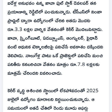
ఐదేళ్ల అనుభవం ఉన్న జావా ఫుల్‌ స్టాక్‌ డెవలపర్‌ తన
ప్రయాణాన్ని రెడ్డిట్‌లో పంచుకున్నాడు. టీసీఎస్‌లో నింజా
ప్రొఫైల్‌ ద్వారా ఉద్యోగంలో చేరిన అతడు మొదట
రూ.3.3 లక్షల వార్షిక వేతనంతో కెరీర్‌ మొదలుపెట్టాడు.
జావా, స్ప్రింగ్‌బూట్‌, ఏడబ్ల్యూఎస్‌, ఆంగ్యులర్‌, పైథాన్‌
వంటి ఆధునిక టెక్నాలజీలపై పనిచేసే అవకాశం దక్కిందని
తెలిపాడు. నాలుగేళ్ల పాటు ఒకే ప్రాజెక్టులో పనిచేసి మంచి
పనితీరు కనబరిచినా వేతనం మాత్రం రూ.7.8 లక్షలకు
మాత్రమే చేరిందని వివరించాడు.
కెరీర్‌ వృద్ధి ఆశించిన స్థాయిలో లేకపోవడంతో 2025
జులైలో ఉద్యోగం మారాలని నిర్ణయించుకున్నాడు. ఆ
సమయంలో అతడి చేతిలో రెండు మూడు ఆఫర్లు