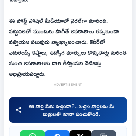
ఈ పోస్ట్‌ సోషల్‌ మీడియాలో వైరల్‌గా మారింది.
పట్టుదలతో ముందుకు సాగితే అవకాశాలు తప్పకుండా
వస్తాయని పలువురు వ్యాఖ్యానించారు. కెరీర్‌లో
ఎదురయ్యే కష్టాలు, ఉద్యోగ మార్పులు కొన్నిసార్లు మరింత
మంచి అవకాశాలకు దారి తీస్తాయని నెటిజన్లు
అభిప్రాయపడ్డారు.
ADVERTISEMENT
ఈ వార్త మీకు నచ్చిందా?.. నచ్చిన వార్తలను మీ
మిత్రులతో కూడా పంచుకోండి.