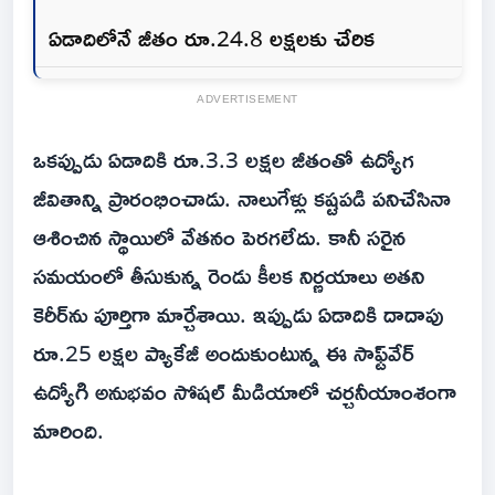
ఏడాదిలోనే జీతం రూ.24.8 లక్షలకు చేరిక
ADVERTISEMENT
ఒకప్పుడు ఏడాదికి రూ.3.3 లక్షల జీతంతో ఉద్యోగ
జీవితాన్ని ప్రారంభించాడు. నాలుగేళ్లు కష్టపడి పనిచేసినా
ఆశించిన స్థాయిలో వేతనం పెరగలేదు. కానీ సరైన
సమయంలో తీసుకున్న రెండు కీలక నిర్ణయాలు అతని
కెరీర్‌ను పూర్తిగా మార్చేశాయి. ఇప్పుడు ఏడాదికి దాదాపు
రూ.25 లక్షల ప్యాకేజీ అందుకుంటున్న ఈ సాఫ్ట్‌వేర్‌
ఉద్యోగి అనుభవం సోషల్‌ మీడియాలో చర్చనీయాంశంగా
మారింది.