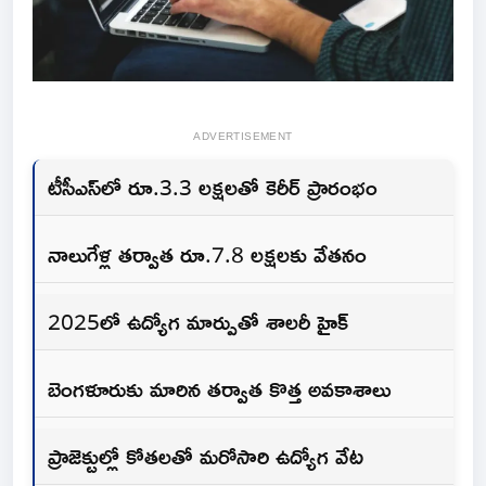
ADVERTISEMENT
టీసీఎస్‌లో రూ.3.3 లక్షలతో కెరీర్‌ ప్రారంభం
నాలుగేళ్ల తర్వాత రూ.7.8 లక్షలకు వేతనం
2025లో ఉద్యోగ మార్పుతో శాలరీ హైక్‌
బెంగళూరుకు మారిన తర్వాత కొత్త అవకాశాలు
ప్రాజెక్టుల్లో కోతలతో మరోసారి ఉద్యోగ వేట