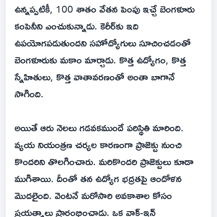
ఉన్నప్పటికీ, 100 శాతం వేతన పెంపు ఇచ్చే బెంగళూరు
కంపెనీని ఎంచుకున్నాడు. కెరీర్‌కు ఇది
ఉపయోగపడుతుందని సహోద్యోగులు సూచించడంతో
బెంగళూరుకు మకాం మార్చాడు. కొత్త ఉద్యోగం, కొత్త
స్నేహితులు, కొత్త వాతావరణంతో అంతా బాగానే
సాగింది.
అయితే ఆరు నెలలు గడవకముందే పరిస్థితి మారింది.
వ్యయ నియంత్రణ చర్యల కారణంగా ప్రాజెక్టు నుంచి
కొందరిని తొలగించారు. మరికొందరి ప్రాజెక్టులు కూడా
ముగిశాయి. దీంతో తన ఉద్యోగ భద్రతపై ఆందోళన
మొదలైంది. వెంటనే మరోసారి అవకాశాల కోసం
ప్రయత్నాలు ప్రారంభించాడు. ఒక వాక్‌-ఇన్‌