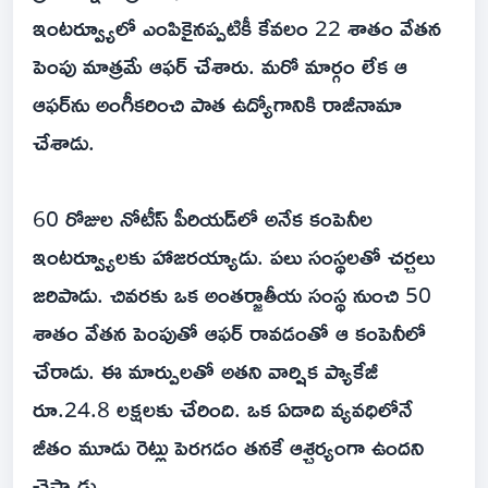
ఇంటర్వ్యూలో ఎంపికైనప్పటికీ కేవలం 22 శాతం వేతన
పెంపు మాత్రమే ఆఫర్‌ చేశారు. మరో మార్గం లేక ఆ
ఆఫర్‌ను అంగీకరించి పాత ఉద్యోగానికి రాజీనామా
చేశాడు.
60 రోజుల నోటీస్‌ పీరియడ్‌లో అనేక కంపెనీల
ఇంటర్వ్యూలకు హాజరయ్యాడు. పలు సంస్థలతో చర్చలు
జరిపాడు. చివరకు ఒక అంతర్జాతీయ సంస్థ నుంచి 50
శాతం వేతన పెంపుతో ఆఫర్‌ రావడంతో ఆ కంపెనీలో
చేరాడు. ఈ మార్పులతో అతని వార్షిక ప్యాకేజీ
రూ.24.8 లక్షలకు చేరింది. ఒక ఏడాది వ్యవధిలోనే
జీతం మూడు రెట్లు పెరగడం తనకే ఆశ్చర్యంగా ఉందని
చెప్పాడు.