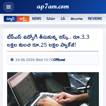
న్యూస్
షార్ట్స్
NEWS
సినిమా
ఏపీ
తెలంగాణ
REVIEWS
టీసీఎస్‌ ఉద్యోగి తీసుకున్న రిస్క్‌.. రూ.3.3
లక్షల నుంచి రూ.25 లక్షల ప్యాకేజీ!
24-06-2026 Wed 15:16
Offbeat