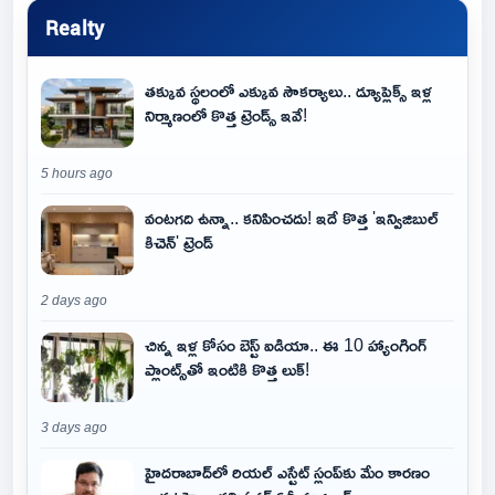
Realty
తక్కువ స్థలంలో ఎక్కువ సౌకర్యాలు.. డ్యూప్లెక్స్ ఇళ్ల
నిర్మాణంలో కొత్త ట్రెండ్స్ ఇవే!
5 hours ago
వంటగది ఉన్నా.. కనిపించదు! ఇదే కొత్త 'ఇన్విజిబుల్
కిచెన్' ట్రెండ్
2 days ago
చిన్న ఇళ్ల కోసం బెస్ట్ ఐడియా.. ఈ 10 హ్యాంగింగ్
ప్లాంట్స్‌తో ఇంటికి కొత్త లుక్!
3 days ago
హైదరాబాద్‌లో రియల్ ఎస్టేట్ స్లంప్‌కు మేం కారణం