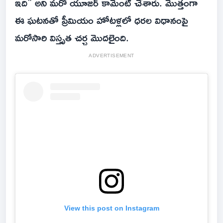
ఇది" అని మరో యూజర్ కామెంట్ చేశారు. మొత్తంగా
ఈ ఘటనతో ప్రీమియం హోటళ్లలో ధరల విధానంపై
మరోసారి విస్తృత చర్చ మొదలైంది.
ADVERTISEMENT
View this post on Instagram