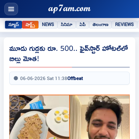
న్యూస్
షార్ట్స్
NEWS
సినిమా
ఏపీ
తెలంగాణ
REVIEWS
మూడు గుడ్లకు రూ. 500.. ఫైవ్‌స్టార్ హోటల్‌లో
బిల్లు మోత!
06-06-2026 Sat 11:38
Offbeat