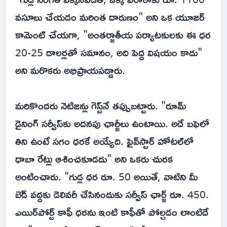
వసూలు చేయడం మరింత దారుణం" అని ఒక యూజర్
కామెంట్ చేయగా, "అంతర్జాతీయ పర్యాటకులకు ఈ ధర
20-25 డాలర్లతో సమానం, అది పెద్ద విషయం కాదు"
అని మరొకరు అభిప్రాయపడ్డారు.
మరికొందరు నెటిజన్లు గెస్ట్‌నే తప్పుబట్టారు. "రూమ్
డైనింగ్ సర్వీస్‌కు అదనపు ఛార్జీలు ఉంటాయి. అదే బఫెలో
తిని ఉంటే సగం ధరకే అయ్యేది. ఫైవ్‌స్టార్ హోటల్‌లో
ధాబా రేట్లు ఆశించకూడదు" అని ఒకరు చురక
అంటించారు. "గుడ్ల ధర రూ. 50 అయితే, వాటిని మీ
బెడ్ వద్దకు డెలివరీ చేసినందుకు సర్వీస్ ఛార్జ్ రూ. 450.
ఎయిర్‌పోర్ట్ కాఫీ ధరను ఇంటి కాఫీతో పోల్చడం లాంటిదే