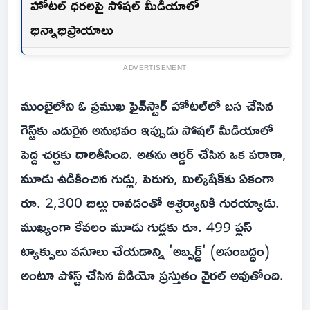
హోటల్ ధరలపై సోషల్ మీడియాలో
భిన్నాభిప్రాయాలు
ADVERTISEMENT
ముంబైలోని ఓ ప్రముఖ ఫైవ్‌స్టార్ హోటల్‌లో బస చేసిన
గెస్ట్‌కు ఎదురైన అనుభవం ఇప్పుడు సోషల్ మీడియాలో
పెద్ద చర్చకు దారితీసింది. అతను ఆర్డర్ చేసిన ఒక పరాఠా,
మూడు ఉడికించిన గుడ్లు, పెరుగు, మిల్క్‌షేక్‌కు ఏకంగా
రూ. 2,300 బిల్లు రావడంతో ఆశ్చర్యానికి గురయ్యాడు.
ముఖ్యంగా కేవలం మూడు గుడ్లకు రూ. 499 ప్లస్
ట్యాక్సులు వసూలు చేయడాన్ని 'అబ్సర్డ్' (అసంబద్ధం)
అంటూ పోస్ట్ చేసిన వీడియో ప్రస్తుతం వైరల్ అవుతోంది.