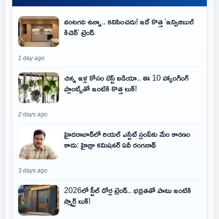
వంటగది ఉన్నా.. కనిపించదు! ఇదే కొత్త 'ఇన్విజిబుల్
కిచెన్' ట్రెండ్
1 day ago
చిన్న ఇళ్ల కోసం బెస్ట్ ఐడియా.. ఈ 10 హ్యాంగింగ్
ప్లాంట్స్‌తో ఇంటికి కొత్త లుక్!
2 days ago
హైదరాబాద్‌లో రియల్ ఎస్టేట్ స్లంప్‌కు మేం కారణం
కాదు: హైడ్రా కమిషనర్ ఏవీ రంగనాథ్
3 days ago
2026లో స్టీల్ డోర్ల ట్రెండ్.. భద్రతతో పాటు ఇంటికి
స్మార్ట్ లుక్!