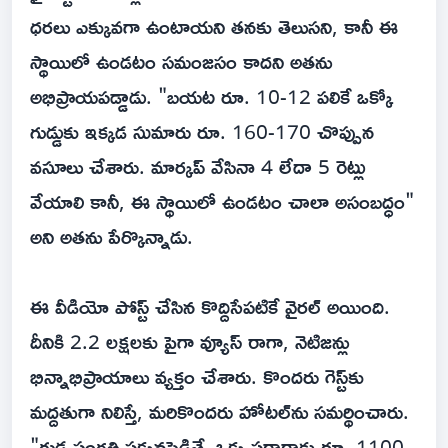
ధరలు ఎక్కువగా ఉంటాయని తనకు తెలుసని, కానీ ఈ
స్థాయిలో ఉండటం సమంజసం కాదని అతను
అభిప్రాయపడ్డాడు. "బయట రూ. 10-12 పలికే ఒక్కో
గుడ్డుకు ఇక్కడ సుమారు రూ. 160-170 చొప్పున
వసూలు చేశారు. మార్కప్ వేసినా 4 లేదా 5 రెట్లు
వేయాలి కానీ, ఈ స్థాయిలో ఉండటం చాలా అసంబద్ధం"
అని అతను పేర్కొన్నాడు.
ఈ వీడియో పోస్ట్ చేసిన కొద్దిసేపటికే వైరల్ అయింది.
దీనికి 2.2 లక్షలకు పైగా వ్యూస్ రాగా, నెటిజన్లు
భిన్నాభిప్రాయాలు వ్యక్తం చేశారు. కొందరు గెస్ట్‌కు
మద్దతుగా నిలిస్తే, మరికొందరు హోటల్‌ను సమర్థించారు.
"గుడ్ల సంగతి పక్కనపెడితే, ఒక్క పరాఠాకు రూ. 1100