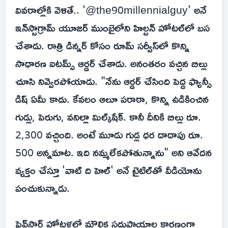
వివరాల్లోకి వెళితే.. '@the90millennialguy' అనే
ఇన్‌స్టాగ్రామ్ యూజర్ ముంబైలోని హిల్టన్ హోటల్‌లో బస
చేశాడు. రాత్రి డిన్నర్ కోసం రూమ్ సర్వీస్‌లో కొన్ని
సాధారణ ఐటమ్స్ ఆర్డర్ చేశాడు. అనంతరం వచ్చిన బిల్లు
చూసి నివ్వెరపోయాడు. "నేను ఆర్డర్ చేసింది పెద్ద ఫ్యాన్సీ
డిష్ ఏమీ కాదు. కేవలం ఆలూ పరాఠా, కొన్ని ఉడికించిన
గుడ్లు, పెరుగు, వనిల్లా మిల్క్‌షేక్. కానీ దీనికి బిల్లు రూ.
2,300 వచ్చింది. అంటే మూడు గుడ్ల ధర దాదాపు రూ.
500 అన్నమాట. ఇది నమ్మలేకపోతున్నాను" అని ఆవేదన
వ్యక్తం చేస్తూ 'వాట్ ది హెల్' అనే టైటిల్‌తో వీడియోను
పంచుకున్నాడు.
ఫైవ్‌స్టార్ హోటళ్లలో మౌలిక సదుపాయాల కారణంగా