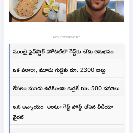
ADVERTISEMENT
ముంబై ఫైవ్‌స్టార్ హోటల్‌లో గెస్ట్‌కు చేదు అనుభవం
ఒక పరాఠా, మూడు గుడ్లకు రూ. 2300 బిల్లు
కేవలం మూడు ఉడికించిన గుడ్లకే రూ. 500 వసూలు
ఇది అన్యాయం అంటూ గెస్ట్ పోస్ట్ చేసిన వీడియో
వైరల్