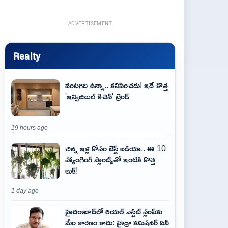
ADVERTISEMENT
Realty
వంటగది ఉన్నా.. కనిపించదు! ఇదే కొత్త
'ఇన్విజిబుల్ కిచెన్' ట్రెండ్
19 hours ago
చిన్న ఇళ్ల కోసం బెస్ట్ ఐడియా.. ఈ 10
హ్యాంగింగ్ ప్లాంట్స్‌తో ఇంటికి కొత్త
లుక్!
1 day ago
హైదరాబాద్‌లో రియల్ ఎస్టేట్ స్లంప్‌కు
మేం కారణం కాదు: హైడ్రా కమిషనర్ ఏవీ