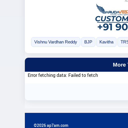
A
Vishnu Vardhan Reddy
BJP
Kavitha
TR
More
Error fetching data: Failed to fetch
©2026 ap7am.com