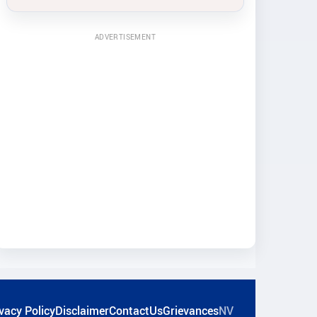
ADVERTISEMENT
vacy Policy
Disclaimer
ContactUs
Grievances
NV