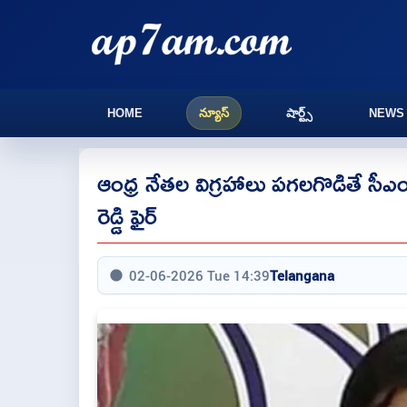
HOME
న్యూస్
షార్ట్స్
NEWS
ఆంధ్ర నేతల విగ్రహాలు పగలగొడితే సీఎం 
రెడ్డి ఫైర్
02-06-2026 Tue 14:39
Telangana