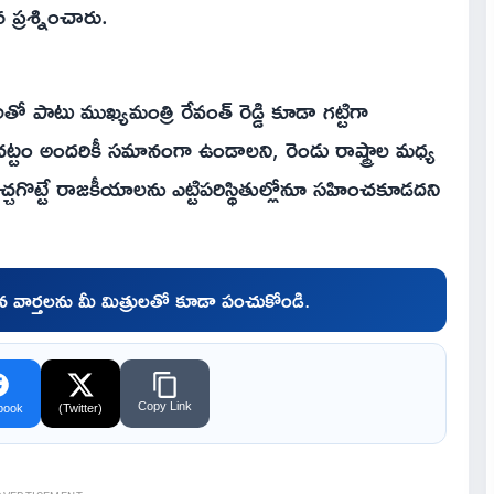
ప్రశ్నించారు.
ో పాటు ముఖ్యమంత్రి రేవంత్ రెడ్డి కూడా గట్టిగా
ు. చట్టం అందరికీ సమానంగా ఉండాలని, రెండు రాష్ట్రాల మధ్య
రెచ్చగొట్టే రాజకీయాలను ఎట్టిపరిస్థితుల్లోనూ సహించకూడదని
చిన వార్తలను మీ మిత్రులతో కూడా పంచుకోండి.
Copy Link
book
(Twitter)