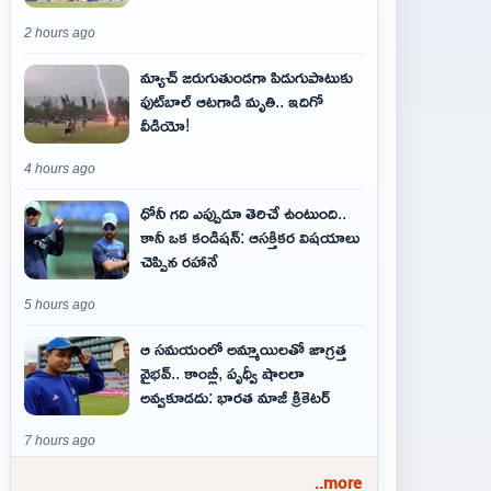
2 hours ago
మ్యాచ్ జరుగుతుండగా పిడుగుపాటుకు
ఫుట్‌బాల్ ఆటగాడి మృతి.. ఇదిగో
వీడియో!
4 hours ago
ధోనీ గది ఎప్పుడూ తెరిచే ఉంటుంది..
కానీ ఒక కండిషన్: ఆసక్తికర విషయాలు
చెప్పిన రహానే
5 hours ago
ఆ స‌మ‌యంలో అమ్మాయిల‌తో జాగ్ర‌త్త‌
వైభ‌వ్‌.. కాంబ్లీ, పృథ్వీ షాలలా
అవ్వ‌కూడ‌దు: భార‌త మాజీ క్రికెట‌ర్‌
7 hours ago
..more