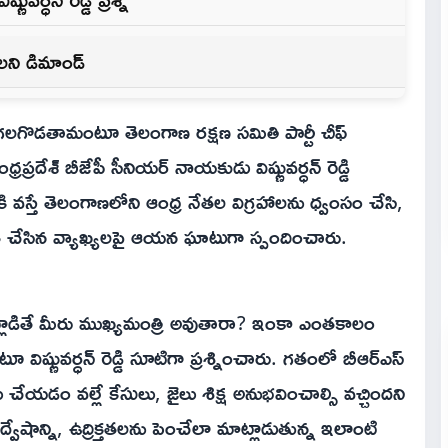
ాలని డిమాండ్
లగొడతామంటూ తెలంగాణ రక్షణ సమితి పార్టీ చీఫ్
రప్రదేశ్ బీజేపీ సీనియర్ నాయకుడు విష్ణువర్ధన్ రెడ్డి
కి వస్తే తెలంగాణలోని ఆంధ్ర నేతల విగ్రహాలను ధ్వంసం చేసి,
ిత చేసిన వ్యాఖ్యలపై ఆయన ఘాటుగా స్పందించారు.
్లాడితే మీరు ముఖ్యమంత్రి అవుతారా? ఇంకా ఎంతకాలం
ిష్ణువర్ధన్ రెడ్డి సూటిగా ప్రశ్నించారు. గతంలో బీఆర్ఎస్
చేయడం వల్లే కేసులు, జైలు శిక్ష అనుభవించాల్సి వచ్చిందని
్వేషాన్ని, ఉద్రిక్తతలను పెంచేలా మాట్లాడుతున్న ఇలాంటి