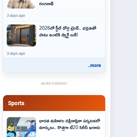
రంగనాథ్
3 days ago
2026లో స్టీల్ డోర్ల ట్రెండ్.. భద్రతతో
పాటు ఇంటికి స్మార్ట్ లుక్!
3 days ago
..more
ADVERTISEMENT
Sports
భారత మహిళల దక్షిణాఫ్రికా పర్యటనలో
మార్పులు.. కొత్తగా టీ20 సిరీస్ ఖరారు