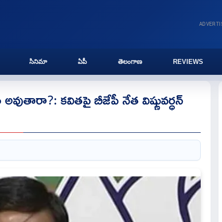
ADVERT
సినిమా
ఏపీ
తెలంగాణ
REVIEWS
అవుతారా?: కవితపై బీజేపీ నేత విష్ణువర్ధన్