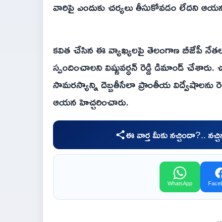
వారిపై ఎందుకు చర్యలు తీసుకోవడం లేదని ఆయన 
కవిత చేసిన ఈ వ్యాఖ్యలపై తెలంగాణ బీజేపీ నేతలత
స్పందించాలని విష్ణువర్ధన్ రెడ్డి డిమాండ్ చేశార
సామరస్యాన్ని దెబ్బతీసేలా ప్రాంతీయ విద్వేషాలను 
ఆయన హెచ్చరించారు.
ఈ వార్త మీకు నచ్చిందా?.. నచ్
WhatsApp
Face