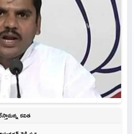
చేస్తామన్న కవిత
ర్ధన్ రెడ్డి ప్రశ్న