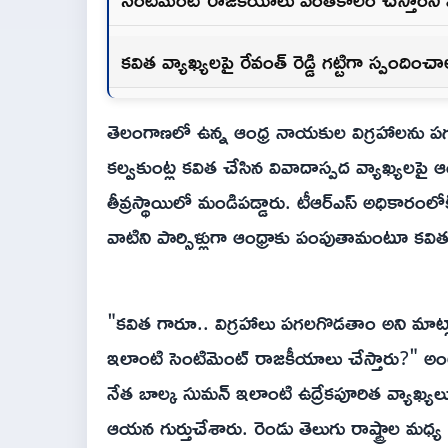
కవిత వ్యాఖ్యలపై రేవంత్ రెడ్డి గట్టిగా స్పందించ
తెలంగాణలో ఉన్న ఆంధ్ర నాయకుల విగ్రహాలను పగ
కల్వకుంట్ల కవిత చేసిన వివాదాస్పద వ్యాఖ్యలపై ఆంధ్
తీవ్రస్థాయిలో మండిపడ్డారు. టీఆర్ఎస్ అధికారంలో
వాటిని పార్సిళ్లుగా ఆంధ్రాకు పంపుతామంటూ కవ
"కవిత గారూ.. విగ్రహాలు పగలగొడతాం అని మాట
ఇలాంటి సెంటిమెంట్ రాజకీయాలు చేస్తారు?" అంటూ వ
నేత బాల్క సుమన్ ఇలాంటి ఉద్రేకపూరిత వ్యాఖ్యలు 
ఆయన గుర్తుచేశారు. రెండు తెలుగు రాష్ట్రాల మధ్య ద