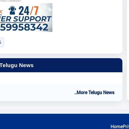
DVERTISEMENT
S
 Telugu News
..More Telugu News
Home
Pri