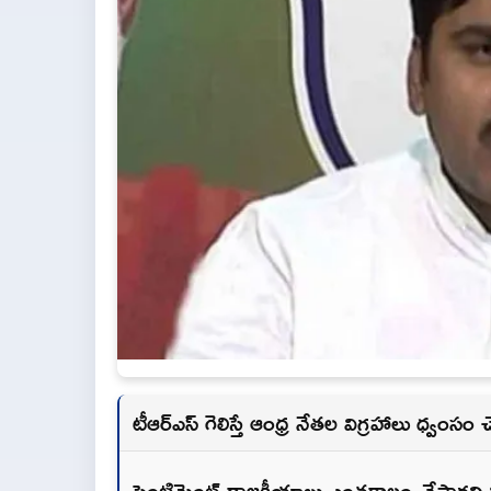
టీఆర్ఎస్ గెలిస్తే ఆంధ్ర నేతల విగ్రహాలు ధ్వంసం 
సెంటిమెంట్ రాజకీయాలు ఎంతకాలం చేస్తారని విష్ణువ