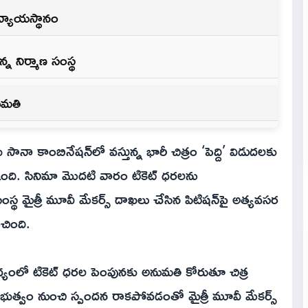
 న్యాయస్థానం
 నిర్మాణ సంస్థ
నుమతి
సానా కాంబినేషన్‌లో వస్తున్న భారీ చిత్రం ‘పెద్ది’ విడుదలకు
ంది. సినిమా మొదటి వారం టికెట్ ధరలను
్థ మైత్రీ మూవీ మేకర్స్ దాఖలు చేసిన పిటిషన్‌పై అత్యవసర
ంచింది.
థ్యంలో టికెట్ ధరల పెంపునకు అనుమతి కోరుతూ చిత్ర
 ప్రభుత్వం నుంచి స్పందన రాకపోవడంతో మైత్రీ మూవీ మేకర్స్