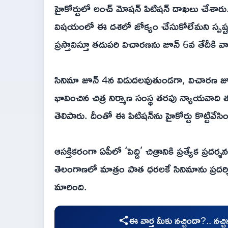
హైకోర్టులో లంచ్ మోషన్ పిటిషన్ దాఖలు చేశారు. 
విషయంలో ఈ దశలో జోక్యం చేసుకోలేమని స్పష్టం
ప్రస్తావిస్తూ తదుపరి విచారణను జూన్ 6వ తేదీకి వ
సినిమా జూన్ 4న విడుదలవుతుండగా, విచారణ 
భావించిన చిత్ర నిర్మాణ సంస్థ తరఫు న్యాయవాది 
తెలిపారు. దీంతో ఈ పిటిషన్‌ను హైకోర్టు కొట్టివేసిం
ఆసక్తికరంగా ఏపీలో ‘పెద్ది’ చిత్రానికి ప్రత్యేక 
తెలంగాణలో మాత్రం పాత ధరలకే సినిమాను ప్రదర్శిం
మారింది.
ఈ వార్త మీకు నచ్చిందా?.. నచ్