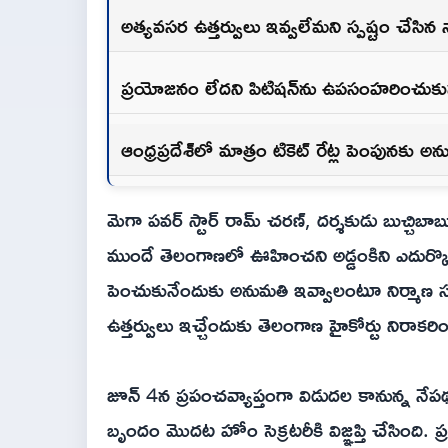
అత్యవసర ఉత్తర్వులు ఇవ్వలేమని స్పష్టం చేసిన
ప్రయోజనం లేదని పిటిషన్‌ను ఉపసంహరించుకున్న
ఆంధ్రప్రదేశ్‌లో మాత్రం టికెట్ రేట్ల పెంపునకు అ
మెగా పవర్ స్టార్ రామ్ చరణ్, దర్శకుడు బుచ్చిబాబు 
ముందే తెలంగాణలో ఊహించని అడ్డంకిని ఎదుర్కొ
పెంచుకునేందుకు అనుమతి ఇవ్వాలంటూ నిర్మాణ సంస
ఉత్తర్వులు ఇచ్చేందుకు తెలంగాణ హైకోర్టు నిరాకరి
జూన్ 4న ప్రపంచవ్యాప్తంగా విడుదల కానున్న నేప
బృందం మొదట హోం సెక్రటరీకి విజ్ఞప్తి చేసింది.