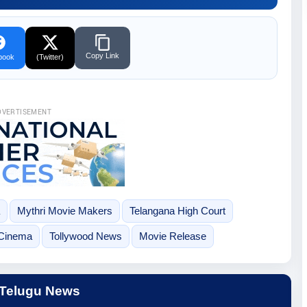
Copy Link
book
(Twitter)
DVERTISEMENT
Mythri Movie Makers
Telangana High Court
 Cinema
Tollywood News
Movie Release
 Telugu News