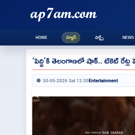
HOME
న్యూస్
షార్ట్స్
NEWS
‘పెద్ది’కి తెలంగాణలో షాక్.. టికెట్ రేట్
30-05-2026 Sat 12:30
Entertainment