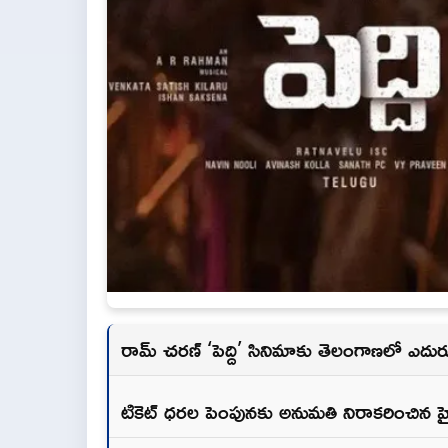
రామ్ చరణ్ ‘పెద్ది’ సినిమాకు తెలంగాణలో ఎదురు
టికెట్ ధరల పెంపునకు అనుమతి నిరాకరించిన హై