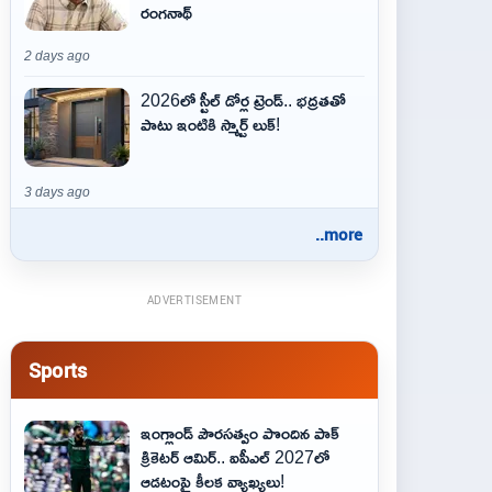
రంగనాథ్
2 days ago
2026లో స్టీల్ డోర్ల ట్రెండ్.. భద్రతతో
పాటు ఇంటికి స్మార్ట్ లుక్!
3 days ago
..more
ADVERTISEMENT
Sports
ఇంగ్లాండ్ పౌరసత్వం పొందిన పాక్
క్రికెటర్ ఆమిర్.. ఐపీఎల్ 2027లో
ఆడటంపై కీలక వ్యాఖ్యలు!