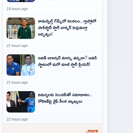
19 hours ago
కామన్వెల్త్ గేమ్స్‌లో కలకలం.. గ్లాస్గోలో
పాకిస్థాన్ స్టార్ బాక్సర్ కుద్రతుల్లా
అదృశ్యం!
21 hours ago
అజిత్‌ అగార్కర్‌ మార్పు తప్పదా? అతడి
స్థానంలో మరో మాజీ స్టార్‌ ప్లేయర్‌!
21 hours ago
విమర్శలకు సెంచరీతో సమాధానం..
రోహిత్‌పై కైఫ్ కీలక వ్యాఖ్యలు
22 hours ago
..more