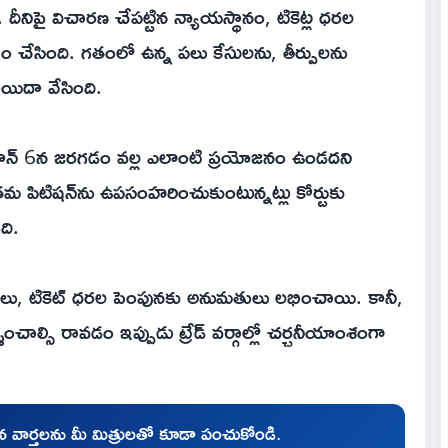
దీనిపై విచారణ చేపట్టిన న్యాయస్థానం, టికెట్ల ధరల
 చేసింది. గతంలో ఉన్న పలు కేసులను, తీర్పులను
ాయిదా వేసింది.
జూన్ 6న జరగడం వల్ల ఎలాంటి ప్రయోజనం ఉండదని
తమ పిటిషన్‌ను ఉపసంహరించుకుంటున్నట్లు కోర్టుకు
ది.
ప్రదర్శనలు, టికెట్ ధరల పెంపునకు అనుమతులు లభించాయి. కానీ,
చాల్సి రావడం ఇప్పుడు ట్రేడ్ వర్గాల్లో చర్చనీయాంశంగా
చిన వార్తలను మీ మిత్రులతో కూడా పంచుకోండి.