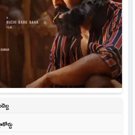
దెబ్బ
కోర్టు