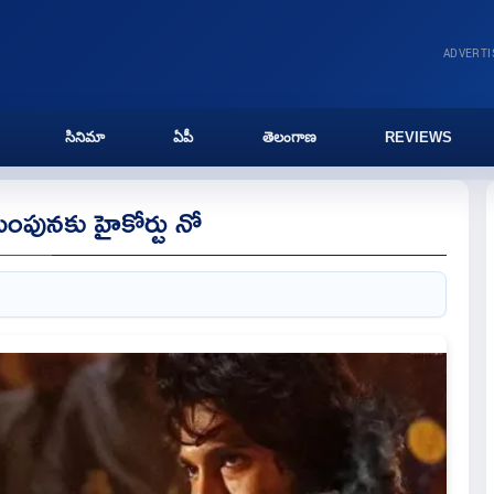
ADVERT
సినిమా
ఏపీ
తెలంగాణ
REVIEWS
ల పెంపునకు హైకోర్టు నో