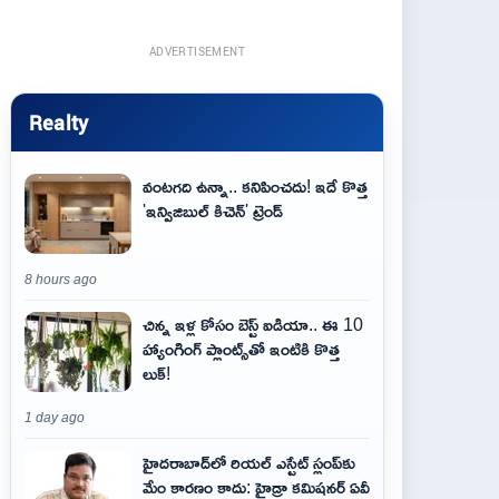
ADVERTISEMENT
Realty
వంటగది ఉన్నా.. కనిపించదు! ఇదే కొత్త
'ఇన్విజిబుల్ కిచెన్' ట్రెండ్
8 hours ago
చిన్న ఇళ్ల కోసం బెస్ట్ ఐడియా.. ఈ 10
హ్యాంగింగ్ ప్లాంట్స్‌తో ఇంటికి కొత్త
లుక్!
1 day ago
హైదరాబాద్‌లో రియల్ ఎస్టేట్ స్లంప్‌కు
మేం కారణం కాదు: హైడ్రా కమిషనర్ ఏవీ