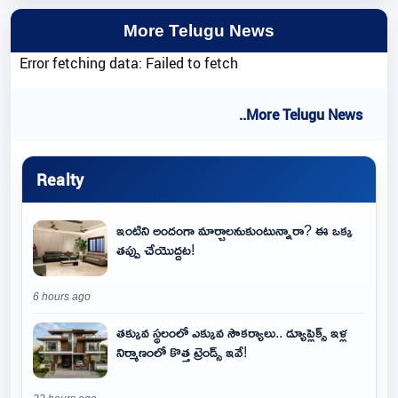
More Telugu News
Error fetching data: Failed to fetch
..More Telugu News
Realty
ఇంటిని అందంగా మార్చాలనుకుంటున్నారా? ఈ ఒక్క
తప్పు చేయొద్దట!
6 hours ago
తక్కువ స్థలంలో ఎక్కువ సౌకర్యాలు.. డ్యూప్లెక్స్ ఇళ్ల
నిర్మాణంలో కొత్త ట్రెండ్స్ ఇవే!