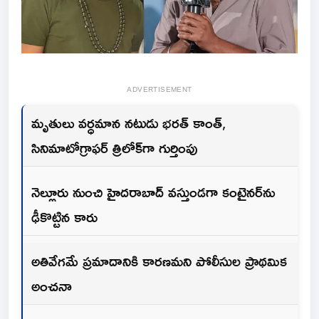
ADVERTISEMENT
మృతులు వర్ధమాన నటుడు భరత్ కాంత్,
సినిమాటోగ్రాఫర్ త్రిలోక్‌గా గుర్తింపు
నెల్లూరు నుంచి హైదరాబాద్ వస్తుండగా కంటైనర్‌ను
ఢీకొట్టిన కారు
అతివేగమే ప్రమాదానికి కారణమని పోలీసుల ప్రాథమిక
అంచనా