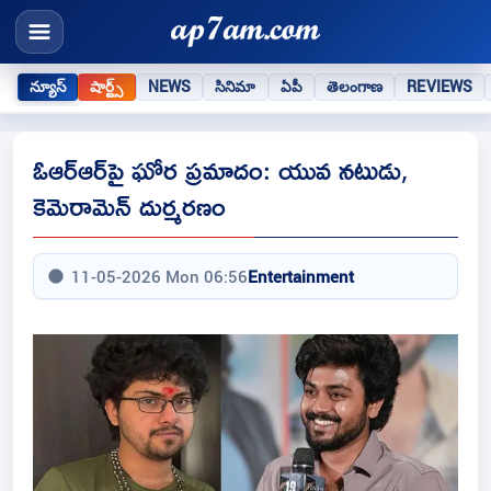
న్యూస్
షార్ట్స్
NEWS
సినిమా
ఏపీ
తెలంగాణ
REVIEWS
ఓఆర్‌ఆర్‌పై ఘోర ప్రమాదం: యువ నటుడు,
కెమెరామెన్ దుర్మరణం
11-05-2026 Mon 06:56
Entertainment