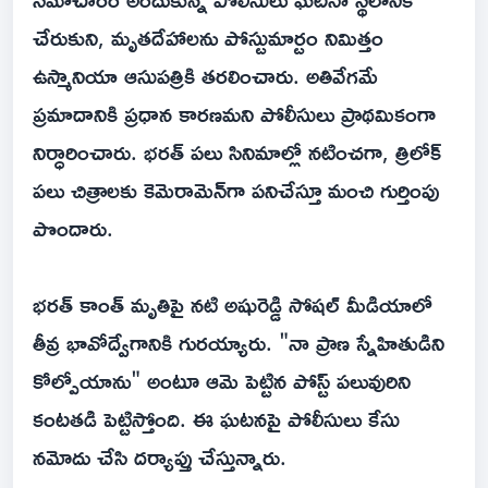
చేరుకుని, మృతదేహాలను పోస్టుమార్టం నిమిత్తం
ఉస్మానియా ఆసుపత్రికి తరలించారు. అతివేగమే
ప్రమాదానికి ప్రధాన కారణమని పోలీసులు ప్రాథమికంగా
నిర్ధారించారు. భరత్ పలు సినిమాల్లో నటించగా, త్రిలోక్
పలు చిత్రాలకు కెమెరామెన్‌గా పనిచేస్తూ మంచి గుర్తింపు
పొందారు.
భరత్ కాంత్ మృతిపై నటి అషురెడ్డి సోషల్ మీడియాలో
తీవ్ర భావోద్వేగానికి గురయ్యారు. "నా ప్రాణ స్నేహితుడిని
కోల్పోయాను" అంటూ ఆమె పెట్టిన పోస్ట్ పలువురిని
కంటతడి పెట్టిస్తోంది. ఈ ఘటనపై పోలీసులు కేసు
నమోదు చేసి దర్యాప్తు చేస్తున్నారు.