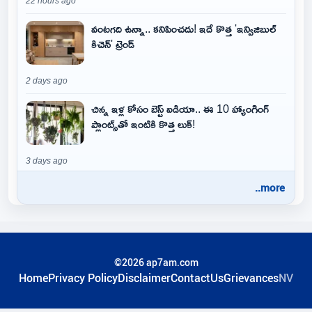
22 hours ago
వంటగది ఉన్నా.. కనిపించదు! ఇదే కొత్త 'ఇన్విజిబుల్
కిచెన్' ట్రెండ్
2 days ago
చిన్న ఇళ్ల కోసం బెస్ట్ ఐడియా.. ఈ 10 హ్యాంగింగ్
ప్లాంట్స్‌తో ఇంటికి కొత్త లుక్!
3 days ago
..more
©2026 ap7am.com
Home
Privacy Policy
Disclaimer
ContactUs
Grievances
NV