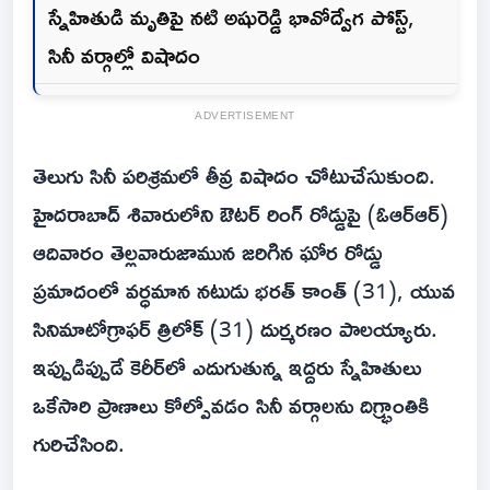
స్నేహితుడి మృతిపై నటి అషురెడ్డి భావోద్వేగ పోస్ట్,
సినీ వర్గాల్లో విషాదం
ADVERTISEMENT
తెలుగు సినీ పరిశ్రమలో తీవ్ర విషాదం చోటుచేసుకుంది.
హైదరాబాద్ శివారులోని ఔటర్ రింగ్ రోడ్డుపై (ఓఆర్‌ఆర్)
ఆదివారం తెల్లవారుజామున జరిగిన ఘోర రోడ్డు
ప్రమాదంలో వర్ధమాన నటుడు భరత్ కాంత్ (31), యువ
సినిమాటోగ్రాఫర్ త్రిలోక్ (31) దుర్మరణం పాలయ్యారు.
ఇప్పుడిప్పుడే కెరీర్‌లో ఎదుగుతున్న ఇద్దరు స్నేహితులు
ఒకేసారి ప్రాణాలు కోల్పోవడం సినీ వర్గాలను దిగ్భ్రాంతికి
గురిచేసింది.