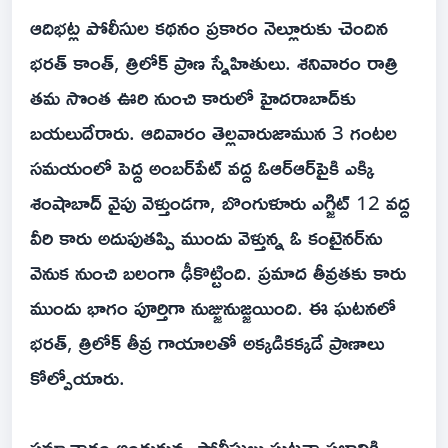
ఆదిభట్ల పోలీసుల కథనం ప్రకారం నెల్లూరుకు చెందిన
భరత్ కాంత్, త్రిలోక్ ప్రాణ స్నేహితులు. శనివారం రాత్రి
తమ సొంత ఊరి నుంచి కారులో హైదరాబాద్‌కు
బయలుదేరారు. ఆదివారం తెల్లవారుజామున 3 గంటల
సమయంలో పెద్ద అంబర్‌పేట్ వద్ద ఓఆర్‌ఆర్‌పైకి ఎక్కి
శంషాబాద్ వైపు వెళ్తుండగా, బొంగుళూరు ఎగ్జిట్ 12 వద్ద
వీరి కారు అదుపుతప్పి ముందు వెళ్తున్న ఓ కంటైనర్‌ను
వెనుక నుంచి బలంగా ఢీకొట్టింది. ప్రమాద తీవ్రతకు కారు
ముందు భాగం పూర్తిగా నుజ్జునుజ్జయింది. ఈ ఘటనలో
భరత్, త్రిలోక్ తీవ్ర గాయాలతో అక్కడికక్కడే ప్రాణాలు
కోల్పోయారు.
సమాచారం అందుకున్న పోలీసులు ఘటనా స్థలానికి