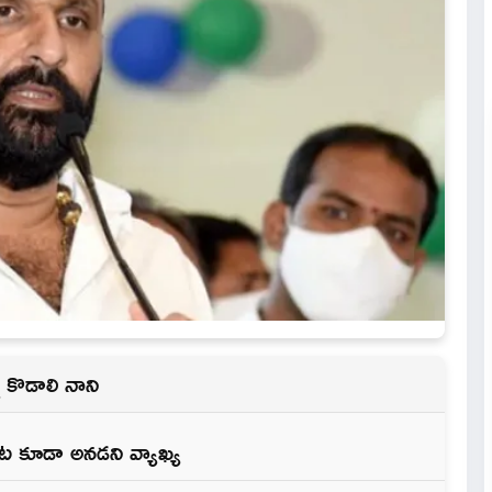
న కొడాలి నాని
ాట కూడా అనడని వ్యాఖ్య