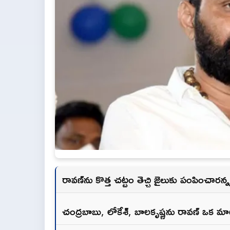
రావణ్‌ను కొత్త చట్టం తెచ్చి జైలుకు పంపించారన్
చంద్రబాబు, లోకేశ్, బాలకృష్ణను రావణ్ ఒక మ