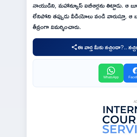
నాయుడిని, మహాన్యూస్ ఐబీఆర్లను తిట్టాడు. ఆ బూత
లేనిపోని తప్పుడు వీడియోలు వండి వారుస్తూ, ఆ బు
తీవ్రంగా విమర్శించారు.
ఈ వార్త మీకు నచ్చిందా?.. నచ్
WhatsApp
Face
A