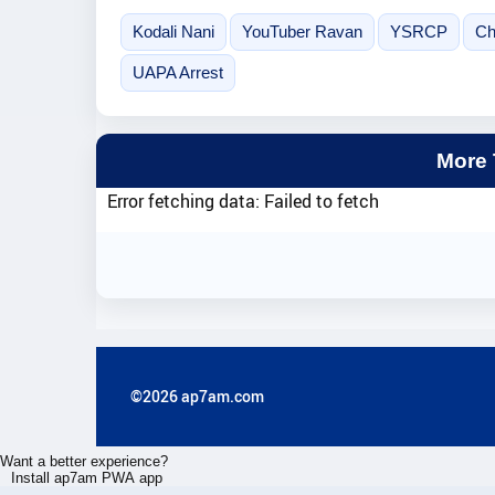
Kodali Nani
YouTuber Ravan
YSRCP
Ch
UAPA Arrest
More
Error fetching data: Failed to fetch
©2026 ap7am.com
Want a better experience?
Install ap7am PWA app