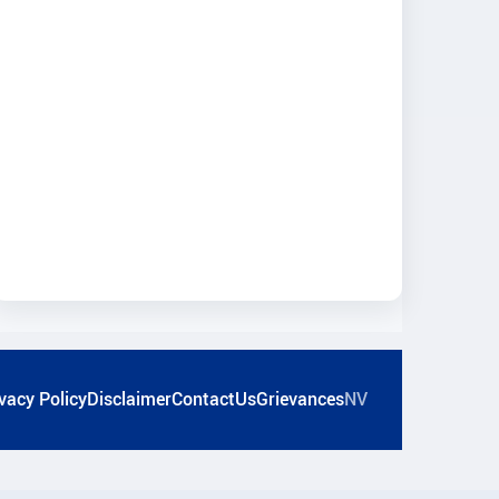
vacy Policy
Disclaimer
ContactUs
Grievances
NV