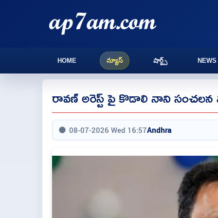
HOME
న్యూస్
షార్ట్స్
NEWS
రావణ్ అరెస్ట్ పై కొడాలి నాని సంచలన 
08-07-2026 Wed 16:57
Andhra