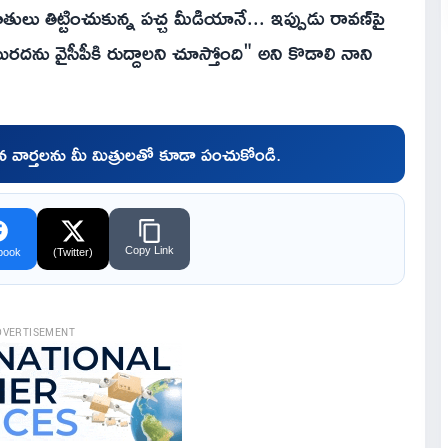
ులు తిట్టించుకున్న పచ్చ మీడియానే... ఇప్పుడు రావణ్‌పై
రదను వైసీపీకి రుద్దాలని చూస్తోంది" అని కొడాలి నాని
చిన వార్తలను మీ మిత్రులతో కూడా పంచుకోండి.
Copy Link
book
(Twitter)
DVERTISEMENT