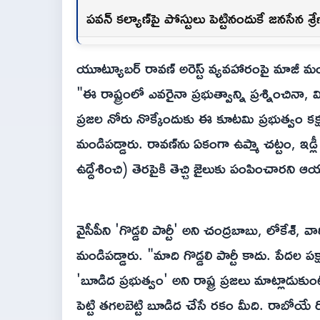
పవన్ కల్యాణ్‌పై పోస్టులు పెట్టినందుకే జనసేన శ్
యూట్యూబర్ రావణ్ అరెస్ట్ వ్యవహారంపై మాజీ మంత్రి
"ఈ రాష్ట్రంలో ఎవరైనా ప్రభుత్వాన్ని ప్రశ్నించినా, విమ
ప్రజల నోరు నొక్కేందుకు ఈ కూటమి ప్రభుత్వం కక్
మండిపడ్డారు. రావణ్‌ను ఏకంగా ఉప్మా చట్టం, ఇడ్ల
ఉద్దేశించి) తెరపైకి తెచ్చి జైలుకు పంపించారని ఆ
వైసీపీని 'గొడ్డలి పార్టీ' అని చంద్రబాబు, లోకేశ
మండిపడ్డారు. "మాది గొడ్డలి పార్టీ కాదు. పేదల పక్షా
'బూడిద ప్రభుత్వం' అని రాష్ట్ర ప్రజలు మాట్లాడుకుం
పెట్టి తగలబెట్టి బూడిద చేసే రకం మీది. రాబోయే ర