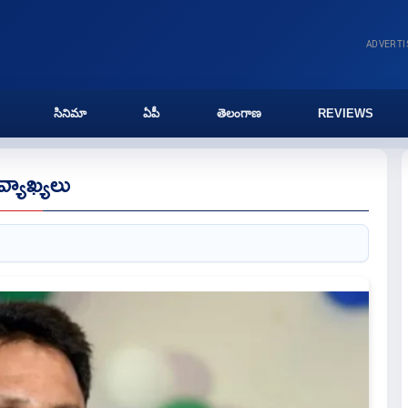
ADVERT
సినిమా
ఏపీ
తెలంగాణ
REVIEWS
వ్యాఖ్యలు