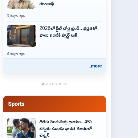
రంగనాథ్
3 days ago
2026లో స్టీల్ డోర్ల ట్రెండ్.. భద్రతతో
పాటు ఇంటికి స్మార్ట్ లుక్!
4 days ago
..more
ADVERTISEMENT
Sports
గిల్‌కు రెండుసార్లు గాయం.. తొలి
టెస్టుకు ముందు భారత శిబిరంలో
టెన్షన్