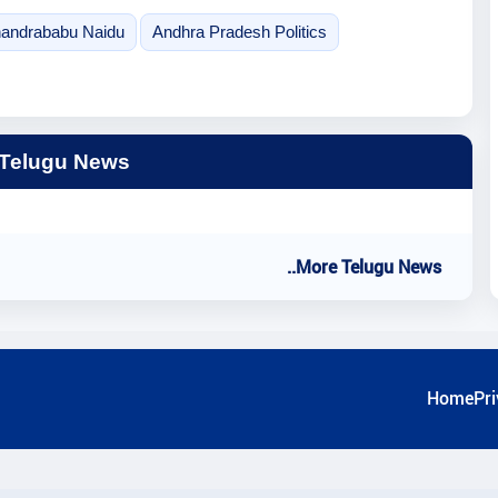
andrababu Naidu
Andhra Pradesh Politics
 Telugu News
..More Telugu News
Home
Pri