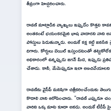
తీవ్రంగా హెచ్చరించారు.
రావణ్ మాట్లాడిన వ్యాఖ్యలు ఇప్పుడేం కొత్తవి కా
అంతకంటే భయంకరమైన భాష వాడారని నాని అన్నార
పోస్టులు పెడుతున్నాడు. అందుకే కక్ష కట్టి జనసేన శ్ర
దిగారు. కోర్టులు బెయిల్ ఇస్తుండటంతో తట్టుకో
అధికారంలో ఉన్నప్పుడు జగన్ మీద, ఇప్పుడు ప్రత
చేశాడు. కానీ, మేమెప్పుడూ ఇలా అణచివేయాలని 
రావణ్‌ను వైసీపీ మనిషిగా చిత్రీకరించేందుకు తెల
కొడాలి నాని ఆరోపించారు. "రావణ్ ఎప్పుడూ చం
వారిని ఒక్క మాట కూడా అనడు. అందుకే టీడీపీ సైల