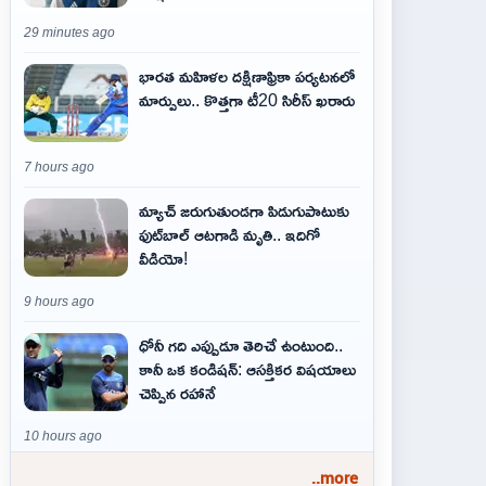
29 minutes ago
భారత మహిళల దక్షిణాఫ్రికా పర్యటనలో
మార్పులు.. కొత్తగా టీ20 సిరీస్ ఖరారు
7 hours ago
మ్యాచ్ జరుగుతుండగా పిడుగుపాటుకు
ఫుట్‌బాల్ ఆటగాడి మృతి.. ఇదిగో
వీడియో!
9 hours ago
ధోనీ గది ఎప్పుడూ తెరిచే ఉంటుంది..
కానీ ఒక కండిషన్: ఆసక్తికర విషయాలు
చెప్పిన రహానే
10 hours ago
..more