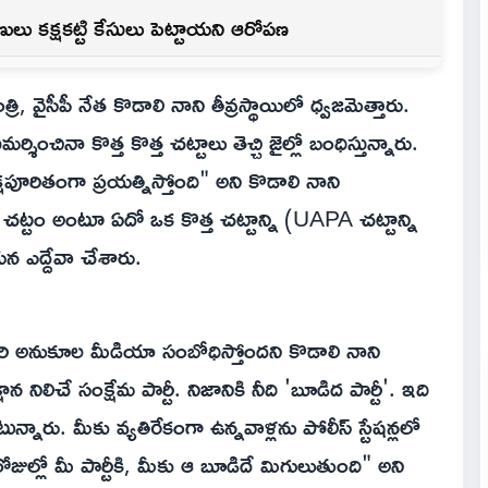
రేణులు కక్షకట్టి కేసులు పెట్టాయని ఆరోపణ
, వైసీపీ నేత కొడాలి నాని తీవ్రస్థాయిలో ధ్వజమెత్తారు.
ర్శించినా కొత్త కొత్త చట్టాలు తెచ్చి జైల్లో బంధిస్తున్నారు.
షపూరితంగా ప్రయత్నిస్తోంది" అని కొడాలి నాని
ీ చట్టం అంటూ ఏదో ఒక కొత్త చట్టాన్ని (UAPA చట్టాన్ని
యన ఎద్దేవా చేశారు.
్, వారి అనుకూల మీడియా సంబోధిస్తోందని కొడాలి నాని
న నిలిచే సంక్షేమ పార్టీ. నిజానికి నీది 'బూడిద పార్టీ'. ఇది
టున్నారు. మీకు వ్యతిరేకంగా ఉన్నవాళ్లను పోలీస్ స్టేషన్లలో
ోజుల్లో మీ పార్టీకి, మీకు ఆ బూడిదే మిగులుతుంది" అని