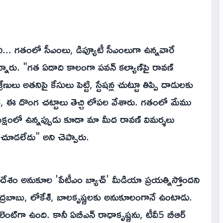
వని... గతంలో సీఎంలు, డిప్యూటీ సీఎంలుగా ఉన్నవారే
ు. "గత ఏడాది కాలంగా పవన్ కల్యాణ్‌పై రావణ్
ేణులు అతనిపై కేసులు పెట్టి, స్టేషన్ల చుట్టూ తిప్పి దాడులకు
లేక, ఈ దొంగ చట్టాలు తెచ్చి లోపల వేశారు. గతంలో మేము
ిపక్షంలో ఉన్నప్పుడు కూడా మా మీద రావణ్ విమర్శలు
చూడలేదు" అని చెప్పారు.
ుగుదేశం అనుకూల 'పేటీఎం బ్యాచ్' మీడియా ప్రయత్నిస్తోందని
ద్రబాబు, లోకేశ్, బాలకృష్ణలకు అనుకూలంగానే ఉంటాడు.
ెంట్‌గా ఉంది. కానీ ఏబీఎన్ రాధాకృష్ణను, టీవీ5 బీఆర్