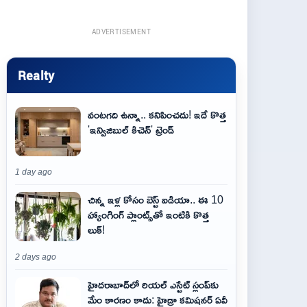
ADVERTISEMENT
Realty
వంటగది ఉన్నా.. కనిపించదు! ఇదే కొత్త
'ఇన్విజిబుల్ కిచెన్' ట్రెండ్
1 day ago
చిన్న ఇళ్ల కోసం బెస్ట్ ఐడియా.. ఈ 10
హ్యాంగింగ్ ప్లాంట్స్‌తో ఇంటికి కొత్త
లుక్!
2 days ago
హైదరాబాద్‌లో రియల్ ఎస్టేట్ స్లంప్‌కు
మేం కారణం కాదు: హైడ్రా కమిషనర్ ఏవీ