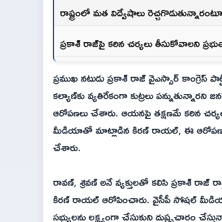
రాష్ట్రంలో మత విద్వేషాలు రెచ్చగొడుతున్నారం
ప్రకాశ్ రాజ్‌పై కఠిన చర్యలు తీసుకోవాలని ప్రభుత
ప్రముఖ నటుడు ప్రకాశ్ రాజ్ వైఎస్సార్ కాంగ్రెస్ పా
కల్యాణ్‌కు వ్యతిరేకంగా కుట్రలు పన్నుతున్నారని 
ఆరోపణలు చేశారు. ఆయనపై తక్షణమే కఠిన చర్యల
మీడియాతో మాట్లాడిన కిరణ్ రాయల్, ఈ ఆరోపణలక
చేశారు.
రావణ్, శ్రవణ్ అనే వ్యక్తులతో కలిసి ప్రకాశ్ రాజ్ రా
కిరణ్ రాయల్ ఆరోపించారు. వైసీపీ సోషల్ మీడ
సభ్యులను లక్ష్యంగా చేసుకుని దుష్ప్రచారం చేస్తున