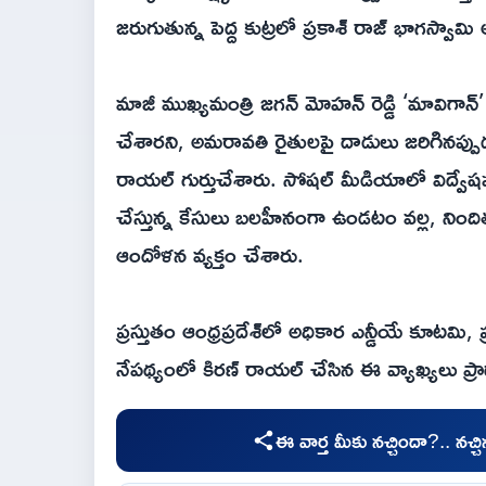
జరుగుతున్న పెద్ద కుట్రలో ప్రకాశ్ రాజ్ భాగస్వామ
మాజీ ముఖ్యమంత్రి జగన్ మోహన్ రెడ్డి ‘మావిగాన్’
చేశారని, అమరావతి రైతులపై దాడులు జరిగినప్పుడు
రాయల్ గుర్తుచేశారు. సోషల్ మీడియాలో విద్వేషప
చేస్తున్న కేసులు బలహీనంగా ఉండటం వల్ల, ని
ఆందోళన వ్యక్తం చేశారు.
ప్రస్తుతం ఆంధ్రప్రదేశ్‌లో అధికార ఎన్డీయే కూటమి, 
నేపథ్యంలో కిరణ్ రాయల్ చేసిన ఈ వ
ఈ వార్త మీకు నచ్చిందా?.. నచ్