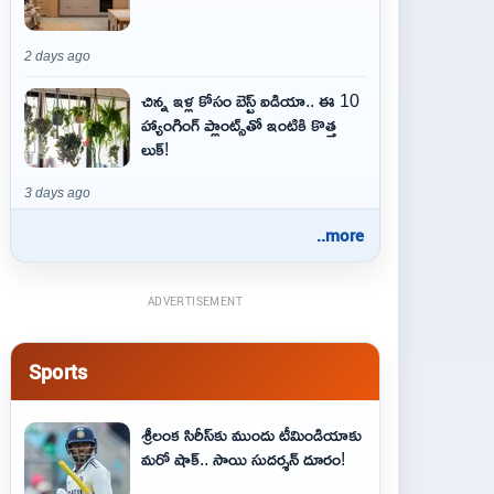
2 days ago
చిన్న ఇళ్ల కోసం బెస్ట్ ఐడియా.. ఈ 10
హ్యాంగింగ్ ప్లాంట్స్‌తో ఇంటికి కొత్త
లుక్!
3 days ago
..more
ADVERTISEMENT
Sports
శ్రీలంక సిరీస్‌కు ముందు టీమిండియాకు
మరో షాక్‌.. సాయి సుదర్శన్‌ దూరం!