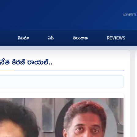
ADVERT
సినిమా
ఏపీ
తెలంగాణ
REVIEWS
న నేత కిరణ్ రాయల్..