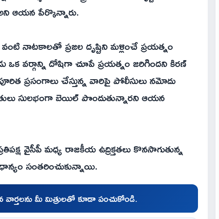
ి అని ఆయన పేర్కొన్నారు.
 వంటి నాటకాలతో ప్రజల దృష్టిని మళ్లించే ప్రయత్నం
 ఒక వర్గాన్ని దోషిగా చూపే ప్రయత్నం జరిగిందని కిరణ్
ూరిత ప్రసంగాలు చేస్తున్న వారిపై పోలీసులు నమోదు
ందితులు సులభంగా బెయిల్ పొందుతున్నారని ఆయన
ప్రతిపక్ష వైసీపీ మధ్య రాజకీయ ఉద్రిక్తతలు కొనసాగుతున్న
్యాఖ్యలు ప్రాధాన్యం సంతరించుకున్నాయి.
చిన వార్తలను మీ మిత్రులతో కూడా పంచుకోండి.