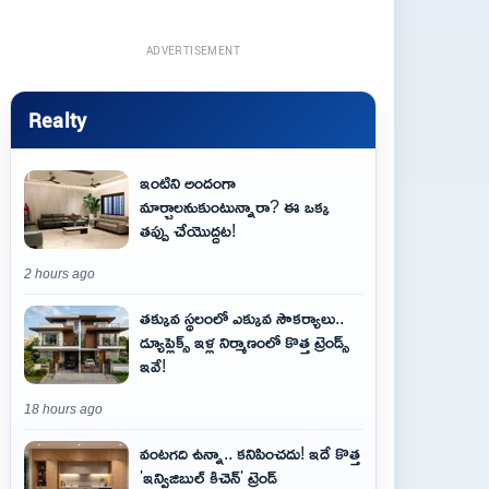
ADVERTISEMENT
Realty
ఇంటిని అందంగా
మార్చాలనుకుంటున్నారా? ఈ ఒక్క
తప్పు చేయొద్దట!
2 hours ago
తక్కువ స్థలంలో ఎక్కువ సౌకర్యాలు..
డ్యూప్లెక్స్ ఇళ్ల నిర్మాణంలో కొత్త ట్రెండ్స్
ఇవే!
18 hours ago
వంటగది ఉన్నా.. కనిపించదు! ఇదే కొత్త
'ఇన్విజిబుల్ కిచెన్' ట్రెండ్