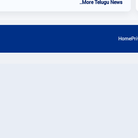
..More Telugu News
Home
Pri