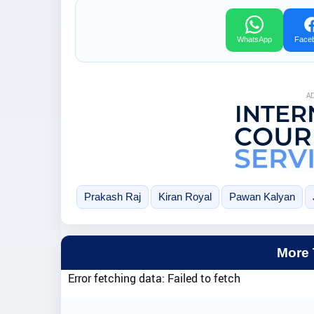
WhatsApp
Face
A
Prakash Raj
Kiran Royal
Pawan Kalyan
More
Error fetching data: Failed to fetch