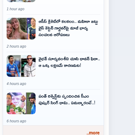
1 hour ago
ఆసీస్ క్రికెట్‌లో కలకలం.. మహిళా జట్టు
వైస్ కెప్టెన్ గార్డనర్‌పై మాజీ భార్య
సంచలన ఆరోపణలు
2 hours ago
వైభవ్‌ సూర్యవంశీని చూసి ధావన్‌ ఫిదా..
ఆ ఒక్క లక్షణమే కారణమట!
4 hours ago
పంత్ రిక్వెస్ట్‌కు స్పందించిన సీఎం
పుష్కర్ సింగ్ ధామి.. ఏమ‌న్నారంటే..!
6 hours ago
..more