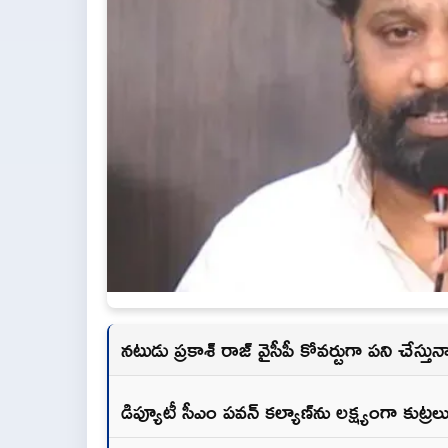
నటుడు ప్రకాశ్ రాజ్ వైసీపీ కోవర్టుగా పని చేస్త
డిప్యూటీ సీఎం పవన్ కల్యాణ్‌ను లక్ష్యంగా కుట్రల