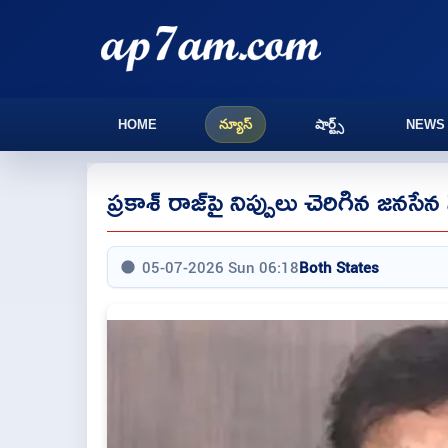
HOME
న్యూస్
షార్ట్స్
NEWS
ప్రకాశ్ రాజ్‌పై నిప్పులు చెరిగిన జనసే
05-07-2026 Sun 06:18
Both States