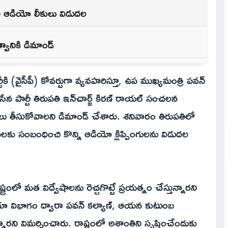
టూ ఆడియో లీకులు విడుదల
్వానికి డిమాండ్
ర్టీకి (వైసీపీ) కోవర్టుగా వ్యవహరిస్తూ, ఉప ముఖ్యమంత్రి పవన్
జనసేన పార్టీ తిరుపతి ఇన్‌చార్జ్ కిరణ్ రాయల్ సంచలన
ు తీసుకోవాలని డిమాండ్ చేశారు. శనివారం తిరుపతిలో
ు సంబంధించి కొన్ని ఆడియో క్లిప్పింగులను విడుదల
ష్ట్రంలో మత విద్వేషాలను రెచ్చగొట్టే ప్రయత్నం చేస్తున్నారని
ియా విభాగం ద్వారా పవన్ కల్యాణ్, ఆయన కుటుంబ
్నారని విమర్శించారు. రాష్ట్రంలో అశాంతిని సృష్టించేందుకు