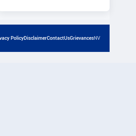
vacy Policy
Disclaimer
ContactUs
Grievances
NV