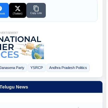
Copy Link
book
(Twitter)
DVERTISEMENT
Janasena Party
YSRCP
Andhra Pradesh Politics
 Telugu News