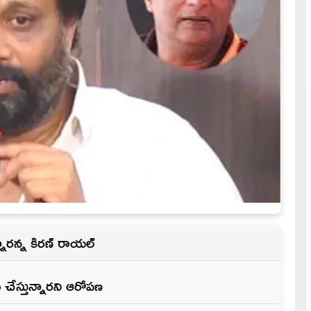
ున్నారన్న కిరణ్ రాయల్
ు చేస్తున్నారని ఆరోపణ