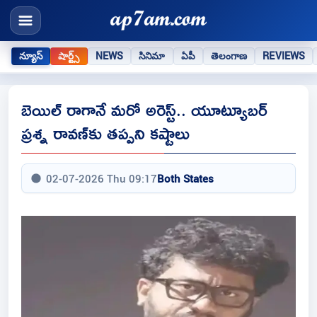
న్యూస్
షార్ట్స్
NEWS
సినిమా
ఏపీ
తెలంగాణ
REVIEWS
బెయిల్ రాగానే మరో అరెస్ట్.. యూట్యూబర్
ప్రశ్న రావణ్‌కు తప్పని కష్టాలు
02-07-2026 Thu 09:17
Both States