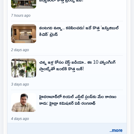
7 hours ago
వంటగది ఉన్నా.. కనిపించదు! ఇదే కొత్త 'ఇన్విజిబుల్
కిచెన్' ట్రెండ్
2 days ago
చిన్న ఇళ్ల కోసం బెస్ట్ ఐడియా.. ఈ 10 హ్యాంగింగ్
ప్లాంట్స్‌తో ఇంటికి కొత్త లుక్!
3 days ago
హైదరాబాద్‌లో రియల్ ఎస్టేట్ స్లంప్‌కు మేం కారణం
కాదు: హైడ్రా కమిషనర్ ఏవీ రంగనాథ్
4 days ago
..more