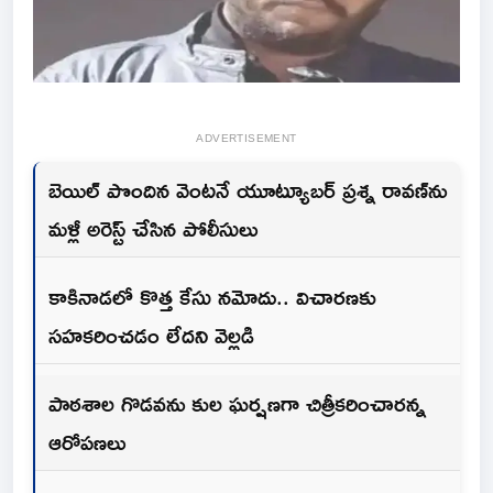
ADVERTISEMENT
బెయిల్ పొందిన వెంటనే యూట్యూబర్ ప్రశ్న రావణ్‌ను
మళ్లీ అరెస్ట్ చేసిన పోలీసులు
కాకినాడలో కొత్త కేసు నమోదు.. విచారణకు
సహకరించడం లేదని వెల్లడి
పాఠశాల గొడవను కుల ఘర్షణగా చిత్రీకరించారన్న
ఆరోపణలు