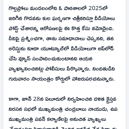
గొల్లప్రోలు మండలంలోని ఓ పాఠశాలలో 2025లో
జరిగిన గొడవను కుల ఘర్షణగా చిత్రీకరిస్తూ వీడియోలు
పోస్ట్ చేశారన్న ఆరోపణలపై ఈ కొత్త కేసు నమోదైంది.
దీనిపై ప్రశ్నించగా, తాను సమాధానాలు చెప్పనని, తన
అరెస్టును కూడా యూట్యూబ్‌లో వీడియోలుగా అప్‌లోడ్
చేసి వ్యూస్ సంపాదించుకుంటానని ఆయన
వ్యాఖ్యానించినట్లు పోలీసులు పేర్కొన్నారు. నిందితుడిని
గురువారం సాయంత్రం కోర్టులో హాజరుపరచనున్నారు.
కాగా, జూన్ 28న ఏలూరులో నిర్వహించిన దళిత క్రైస్తవ
నిరసన సభలో ముఖ్యమంత్రి చంద్రబాబు నాయుడు, ఉప
ముఖ్యమంత్రి పవన్ కల్యాణ్‌లపై అనుచిత వ్యాఖ్యలు
చేశారంటూ పిఠాపురానికి చెందిన జనసేన నేత ఫిర్యాదు