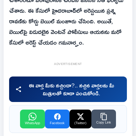
చేశారు. ఈ కేసులో హైదరాబాద్‌లో అరెస్టయిన ప్రశ్న
రావణ్‌కు కోర్టు బెయిల్ మంజూరు చేసింది. అయితే,
బెయిల్‌పై విడుదలైన వెంటనే పోలీసులు ఆయనను మరో
కేసులో అరెస్ట్ చేయడం గమనార్హం.
ADVERTISEMENT
ఈ వార్త మీకు నచ్చిందా?.. నచ్చిన వార్తలను మీ
మిత్రులతో కూడా పంచుకోండి.
Copy Link
WhatsApp
Facebook
(Twitter)