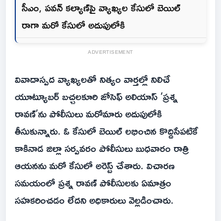
సీఎం, పవన్ కల్యాణ్‌పై వ్యాఖ్యల కేసులో బెయిల్
రాగా మరో కేసులో అదుపులోకి
ADVERTISEMENT
వివాదాస్పద వ్యాఖ్యలతో నిత్యం వార్తల్లో నిలిచే
యూట్యూబర్ బచ్చలకూరి జోసెఫ్ అలియాస్ ‘ప్రశ్న
రావణ్’ను పోలీసులు మరోమారు అదుపులోకి
తీసుకున్నారు. ఓ కేసులో బెయిల్ లభించిన కొద్దిసేపటికే
కాకినాడ జిల్లా సర్పవరం పోలీసులు బుధవారం రాత్రి
ఆయనను మరో కేసులో అరెస్ట్ చేశారు. విచారణ
సమయంలో ప్రశ్న రావణ్ పోలీసులకు ఏమాత్రం
సహకరించడం లేదని అధికారులు వెల్లడించారు.