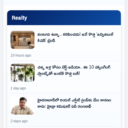
Realty
వంటగది ఉన్నా.. కనిపించదు! ఇదే కొత్త 'ఇన్విజిబుల్
కిచెన్' ట్రెండ్
10 hours ago
చిన్న ఇళ్ల కోసం బెస్ట్ ఐడియా.. ఈ 10 హ్యాంగింగ్
ప్లాంట్స్‌తో ఇంటికి కొత్త లుక్!
1 day ago
హైదరాబాద్‌లో రియల్ ఎస్టేట్ స్లంప్‌కు మేం కారణం
కాదు: హైడ్రా కమిషనర్ ఏవీ రంగనాథ్
2 days ago