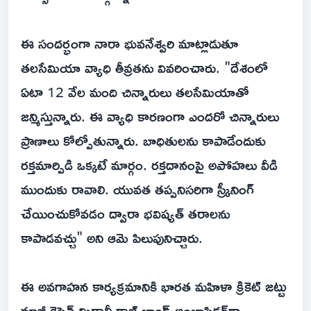
ఈ సందర్భంగా నారా భువనేశ్వరి మాట్లాడుతూ
తలసేమియా వ్యాధి తీవ్రతను వివరించారు. "దేశంలో
ఏటా 12 వేల మంది చిన్నారులు తలసేమియాతో
జన్మిస్తున్నారు. ఈ వ్యాధి కారణంగా ఎందరో చిన్నారులు
ప్రాణాలు కోల్పోతున్నారు. బాధితులను కాపాడేందుకు
రక్తమార్పిడి ఒక్కటే మార్గం. రక్తదానంపై అపోహలు వీడి
ముందుకు రావాలి. యువత తప్పనిసరిగా స్క్రీనింగ్
చేయించుకోవడం ద్వారా భవిష్యత్ తరాలను
కాపాడవచ్చు" అని ఆమె పిలుపునిచ్చారు.
ఈ అవగాహన కార్యక్రమానికి భారత మహిళా క్రికెట్ జట్టు
మాజీ కెప్టెన్ మిథాలీ రాజ్ బ్రాండ్ అంబాసిడర్‌గా