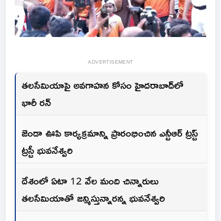
ADVERTISEMENT
తలసేమియాపై అవగాహన కోసం హైదరాబాద్‌లో
భారీ రన్
జెండా ఊపి కార్యక్రమాన్ని ప్రారంభించిన ఎన్టీఆర్ ట్రస్ట్
ట్రస్టీ భువనేశ్వరి
దేశంలో ఏటా 12 వేల మంది చిన్నారులు
తలసేమియాతో జన్మిస్తున్నారన్న భువనేశ్వరి