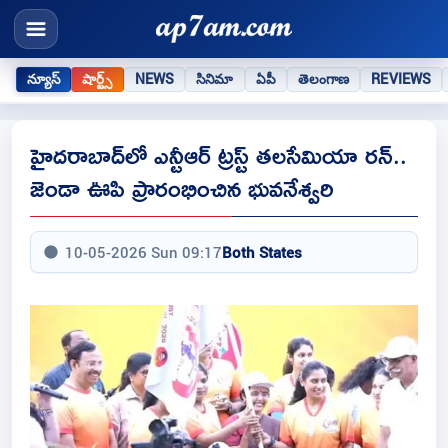
న్యూస్
షార్ట్స్
NEWS
సినిమా
ఏపీ
తెలంగాణ
REVIEWS
హైదరాబాద్‌లో ఎన్టీఆర్ ట్రస్ట్ తలసేమియా రన్..
జెండా ఊపి ప్రారంభించిన భువనేశ్వరి
10-05-2026 Sun 09:17
Both States