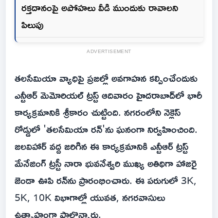
రక్తదానంపై అపోహలు వీడి ముందుకు రావాలని
పిలుపు
ADVERTISEMENT
తలసేమియా వ్యాధిపై ప్రజల్లో అవగాహన కల్పించేందుకు
ఎన్టీఆర్ మెమోరియల్ ట్రస్ట్ ఆదివారం హైదరాబాద్‌లో భారీ
కార్యక్రమానికి శ్రీకారం చుట్టింది. నగరంలోని నెక్లెస్
రోడ్డులో 'తలసేమియా రన్'ను ఘనంగా నిర్వహించింది.
జలవిహార్ వద్ద జరిగిన ఈ కార్యక్రమానికి ఎన్టీఆర్ ట్రస్ట్
మేనేజింగ్ ట్రస్టీ నారా భువనేశ్వరి ముఖ్య అతిథిగా హాజరై
జెండా ఊపి రన్‌ను ప్రారంభించారు. ఈ పరుగులో 3K,
5K, 10K విభాగాల్లో యువత, నగరవాసులు
ఉత్సాహంగా పాల్గొన్నారు.