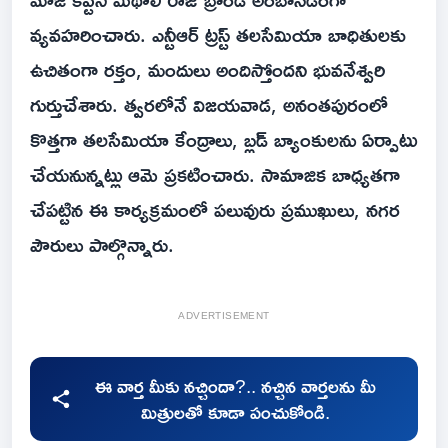
వ్యవహరించారు. ఎన్టీఆర్ ట్రస్ట్ తలసేమియా బాధితులకు
ఉచితంగా రక్తం, మందులు అందిస్తోందని భువనేశ్వరి
గుర్తుచేశారు. త్వరలోనే విజయవాడ, అనంతపురంలో
కొత్తగా తలసేమియా కేంద్రాలు, బ్లడ్ బ్యాంకులను ఏర్పాటు
చేయనున్నట్లు ఆమె ప్రకటించారు. సామాజిక బాధ్యతగా
చేపట్టిన ఈ కార్యక్రమంలో పలువురు ప్రముఖులు, నగర
పౌరులు పాల్గొన్నారు.
ADVERTISEMENT
ఈ వార్త మీకు నచ్చిందా?.. నచ్చిన వార్తలను మీ
మిత్రులతో కూడా పంచుకోండి.