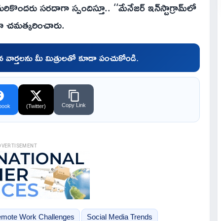
ొందరు సరదాగా స్పందిస్తూ.. ‘‘మేనేజర్‌ ఇన్‌స్టాగ్రామ్‌లో
ూ చమత్కరించారు.
చిన వార్తలను మీ మిత్రులతో కూడా పంచుకోండి.
Copy Link
book
(Twitter)
DVERTISEMENT
mote Work Challenges
Social Media Trends