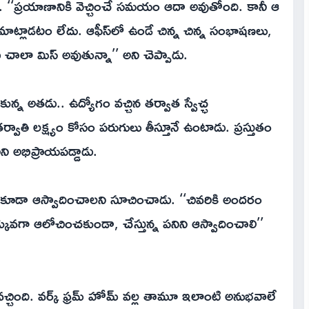
. ‘‘ప్రయాణానికి వెచ్చించే సమయం ఆదా అవుతోంది. కానీ ఆ
్లాడటం లేదు. ఆఫీస్‌లో ఉండే చిన్న చిన్న సంభాషణలు,
లా మిస్‌ అవుతున్నా’’ అని చెప్పాడు.
న్న అతడు.. ఉద్యోగం వచ్చిన తర్వాత స్వేచ్ఛ
్వాతి లక్ష్యం కోసం పరుగులు తీస్తూనే ఉంటాడు. ప్రస్తుతం
ి అభిప్రాయపడ్డాడు.
ి కూడా ఆస్వాదించాలని సూచించాడు. ‘‘చివరికి అందరం
కువగా ఆలోచించకుండా, చేస్తున్న పనిని ఆస్వాదించాలి’’
ింది. వర్క్‌ ఫ్రమ్‌ హోమ్‌ వల్ల తామూ ఇలాంటి అనుభవాలే