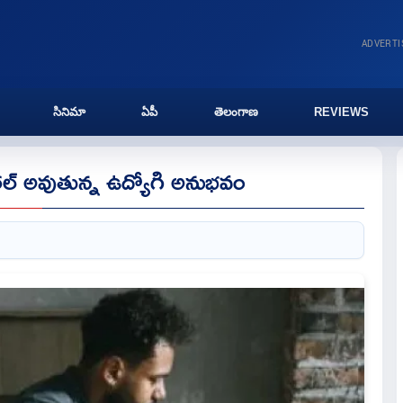
ADVERT
సినిమా
ఏపీ
తెలంగాణ
REVIEWS
ైరల్‌ అవుతున్న ఉద్యోగి అనుభవం