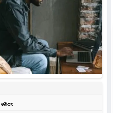
 ఆవేదన