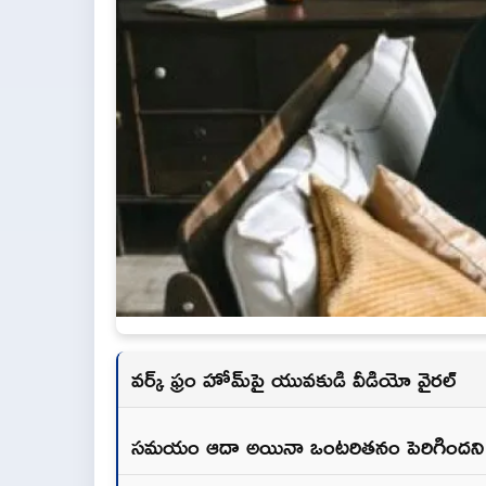
వర్క్‌ ఫ్రం హోమ్‌పై యువకుడి వీడియో వైరల్‌
సమయం ఆదా అయినా ఒంటరితనం పెరిగిందని