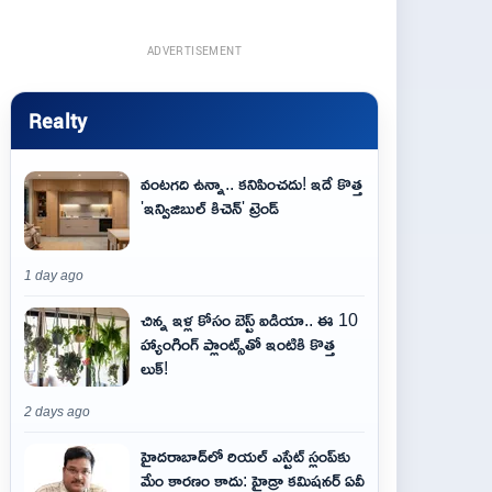
ADVERTISEMENT
Realty
వంటగది ఉన్నా.. కనిపించదు! ఇదే కొత్త
'ఇన్విజిబుల్ కిచెన్' ట్రెండ్
1 day ago
చిన్న ఇళ్ల కోసం బెస్ట్ ఐడియా.. ఈ 10
హ్యాంగింగ్ ప్లాంట్స్‌తో ఇంటికి కొత్త
లుక్!
2 days ago
హైదరాబాద్‌లో రియల్ ఎస్టేట్ స్లంప్‌కు
మేం కారణం కాదు: హైడ్రా కమిషనర్ ఏవీ