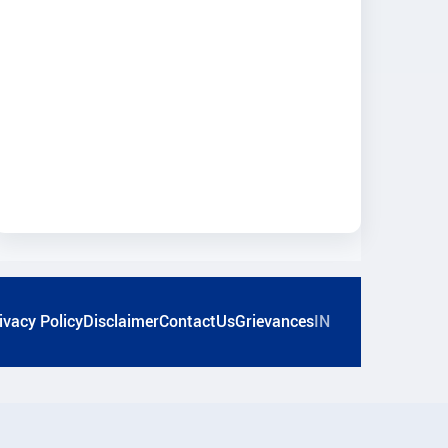
ivacy Policy
Disclaimer
ContactUs
Grievances
IN