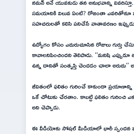
నమన్‌ అనే యువకుడు తన అనుభవాన్ని వివరిస్తూ.
సమయానికి విలువ ఏంటి? రోజంతా ఎవరితోనూ మాట
సహచరులతో కలిసి పనిచేసే వాతావరణం ఇప్పుడు చా
ఉద్యోగం కోసం ఎదురుచూసిన రోజులు గుర్తు చేసుకు
కావాలనిపించిందని తెలిపాడు. ‘‘మనిషి ఎప్పుడూ తర
ఉన్న దానితో సంతృప్తి చెందడం చాలా అరుదు’’ అన
జీవితంలో ఫలితం గురించే కాకుండా ప్రయాణాన్న
ఒకే చోటుకు చేరతాం. కాబట్టి ఫలితం గురించి ఎక్
అని చెప్పాడు.
ఈ వీడియోకు సోషల్‌ మీడియాలో భారీ స్పందన వచ్చ