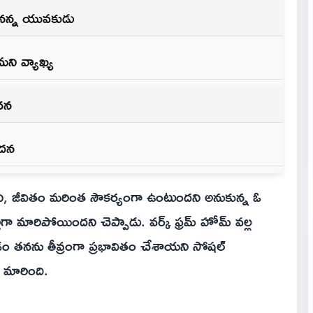
ానన్న యువకుడు
మని వ్యాఖ్య
ూచన
ందన
, జీవితం మరింత సౌకర్యంగా ఉంటుందని అనుకున్న ఓ
ా మారిపోయిందని చెప్పాడు. వర్క్‌ ఫ్రమ్‌ హోమ్‌ వల్ల
తనను తీవ్రంగా ప్రభావితం చేశాయని సోషల్‌
 మారింది.