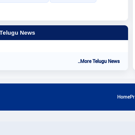
 Telugu News
..More Telugu News
Home
Pr