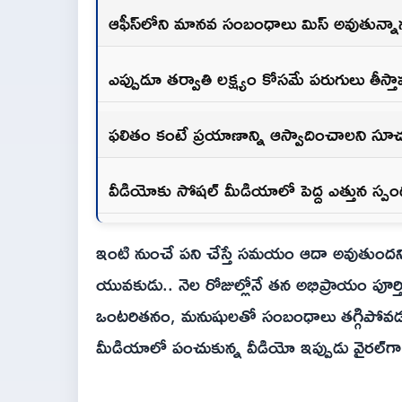
ఆఫీస్‌లోని మానవ సంబంధాలు మిస్‌ అవుతున్న
ఎప్పుడూ తర్వాతి లక్ష్యం కోసమే పరుగులు తీస్తా
ఫలితం కంటే ప్రయాణాన్ని ఆస్వాదించాలని స
వీడియోకు సోషల్‌ మీడియాలో పెద్ద ఎత్తున స్ప
ఇంటి నుంచే పని చేస్తే సమయం ఆదా అవుతుందని
యువకుడు.. నెల రోజుల్లోనే తన అభిప్రాయం పూర్తిగ
ఒంటరితనం, మనుషులతో సంబంధాలు తగ్గిపోవడం 
మీడియాలో పంచుకున్న వీడియో ఇప్పుడు వైరల్‌గా