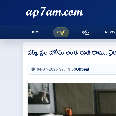
HOME
న్యూస్
షార్ట్స్
NEWS
వర్క్‌ ఫ్రం హోమ్‌ అంత ఈజీ కాదు.. వ
04-07-2026 Sat 13:53
Offbeat