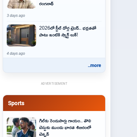
రంగనాథ్
3 days ago
2026లో స్టీల్ డోర్ల ట్రెండ్.. భద్రతతో
పాటు ఇంటికి స్మార్ట్ లుక్!
4 days ago
..more
ADVERTISEMENT
Sports
గిల్‌కు రెండుసార్లు గాయం.. తొలి
టెస్టుకు ముందు భారత శిబిరంలో
టెన్షన్