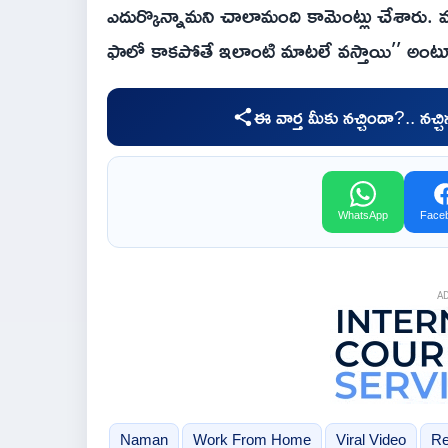
ఎదుర్కొన్నామని చాలామంది కామెంట్లు చేశారు. మరిక
ఫాలో కాకపోతే ఇలాంటి మాటలే వస్తాయి’’ అంట
ఈ వార్త మీకు నచ్చిందా?.. నచ్
WhatsApp
Face
A
Naman
Work From Home
Viral Video
Re