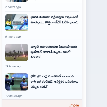
2 hours ago
భారత మహిళల దక్షిణాఫ్రికా పర్యటనలో
మార్పులు.. కొత్తగా టీ20 సిరీస్ ఖరారు
9 hours ago
మ్యాచ్ జరుగుతుండగా పిడుగుపాటుకు
ఫుట్‌బాల్ ఆటగాడి మృతి.. ఇదిగో
వీడియో!
11 hours ago
ధోనీ గది ఎప్పుడూ తెరిచే ఉంటుంది..
కానీ ఒక కండిషన్: ఆసక్తికర విషయాలు
చెప్పిన రహానే
12 hours ago
..more