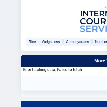
A
Rice
Weight loss
Carbohydrates
Nutritio
More
Error fetching data: Failed to fetch