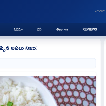
ADVERT
సినిమా
ఏపీ
తెలంగాణ
REVIEWS
ప్పిన అసలు నిజం!