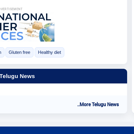
DVERTISEMENT
n
Gluten free
Healthy diet
 Telugu News
..More Telugu News