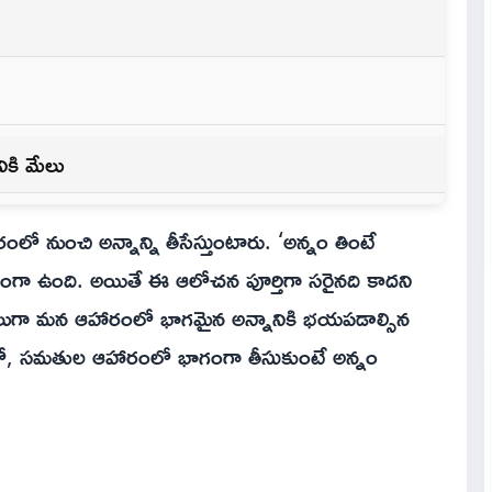
నికి మేలు
 నుంచి అన్నాన్ని తీసేస్తుంటారు. ‘అన్నం తింటే
గా ఉంది. అయితే ఈ ఆలోచన పూర్తిగా సరైనది కాదని
లుగా మన ఆహారంలో భాగమైన అన్నానికి భయపడాల్సిన
ంలో, సమతుల ఆహారంలో భాగంగా తీసుకుంటే అన్నం