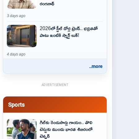
రంగనాథ్
3 days ago
2026లో స్టీల్ డోర్ల ట్రెండ్.. భద్రతతో
పాటు ఇంటికి స్మార్ట్ లుక్!
4 days ago
..more
ADVERTISEMENT
Sports
గిల్‌కు రెండుసార్లు గాయం.. తొలి
టెస్టుకు ముందు భారత శిబిరంలో
టెన్షన్