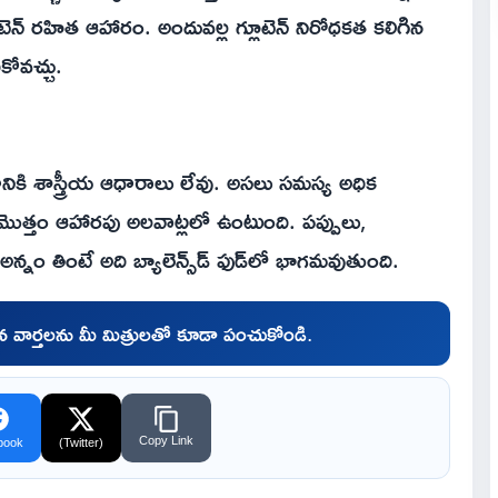
న్ రహిత ఆహారం. అందువల్ల గ్లూటెన్‌ నిరోధకత కలిగిన
కోవచ్చు.
నికి శాస్త్రీయ ఆధారాలు లేవు. అసలు సమస్య అధిక
ొత్తం ఆహారపు అలవాట్లలో ఉంటుంది. పప్పులు,
నం తింటే అది బ్యాలెన్స్‌డ్‌ ఫుడ్‌లో భాగమవుతుంది.
చిన వార్తలను మీ మిత్రులతో కూడా పంచుకోండి.
Copy Link
book
(Twitter)