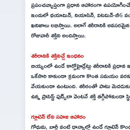
ప్రపంచవ్యాప్తంగా ప్రధాన ఆహారంగా ఉపయోగిం
ఇందులో థయామిన్, నియాసిన్, విటమిన్-బీ6 వంటి
ఖనిజాలు లభిస్తాయి. అలాగే శరీరానికి అవసరమైన 
రోజువారీ శక్తిని అందిస్తాయి.
శరీరానికి శక్తినిచ్చే ఇంధనం
బియ్యంలో ఉండే కార్బోహైడ్రేట్లు శరీరానికి ప్రధాన
ఒకేసారి కాకుండా క్రమంగా కొంత సమయం వరకు 
వేయకుండా ఉంటుంది. శరీరంతో పాటు మెదడుకు కూ
ఉన్న ప్రాసెస్డ్ ఫుడ్స్‌లా వెంటనే శక్తి తగ్గిపోక
గ్లూటెన్ లేని సహజ ఆహారం
గోధుమ, బార్లీ వంటి ధాన్యాల్లో ఉండే గ్లూటెన్ కొం