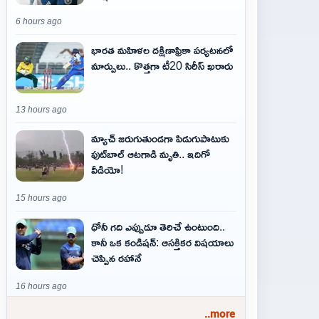
6 hours ago
భారత మహిళల దక్షిణాఫ్రికా పర్యటనలో
మార్పులు.. కొత్తగా టీ20 సిరీస్ ఖరారు
13 hours ago
మ్యాచ్ జరుగుతుండగా పిడుగుపాటుకు
ఫుట్‌బాల్ ఆటగాడి మృతి.. ఇదిగో
వీడియో!
15 hours ago
ధోనీ గది ఎప్పుడూ తెరిచే ఉంటుంది..
కానీ ఒక కండిషన్: ఆసక్తికర విషయాలు
చెప్పిన రహానే
16 hours ago
..more