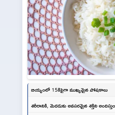
బియ్యంలో 15కిపైగా ముఖ్యమైన పోషకాలు
శరీరానికి, మెదడుకు అవసరమైన శక్తిని అందిస్తుం