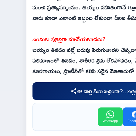
మంచి ప్రత్యామ్నాయం. బియ్యం సహజంగానే గ్లూటె
వారు కూడా ఎలాంటి ఇబ్బంది లేకుండా దీనిని తీసు
ఎందుకు పూర్తిగా మానేయకూడదు?
బియ్యం తినడం వల్లే బరువు పెరుగుతారని చెప్పడా
పరిమాణంలో తినడం, శారీరక శ్రమ లేకపోవడం, మ
కూరగాయలు, ప్రొటీన్‌తో కలిపి సరైన మోతాదులో అన్
ఈ వార్త మీకు నచ్చిందా?.. నచ్
WhatsApp
Face