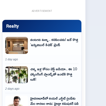
ADVERTISEMENT
Realty
వంటగది ఉన్నా.. కనిపించదు! ఇదే కొత్త
'ఇన్విజిబుల్ కిచెన్' ట్రెండ్
1 day ago
చిన్న ఇళ్ల కోసం బెస్ట్ ఐడియా.. ఈ 10
హ్యాంగింగ్ ప్లాంట్స్‌తో ఇంటికి కొత్త
లుక్!
2 days ago
హైదరాబాద్‌లో రియల్ ఎస్టేట్ స్లంప్‌కు
మేం కారణం కాదు: హైడ్రా కమిషనర్ ఏవీ