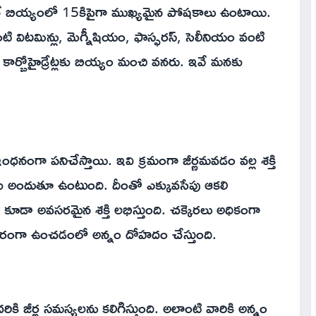
చే బియ్యంలో 15కిపైగా ముఖ్యమైన పోషకాలు ఉంటాయి.
 విటమిన్లు, మెగ్నీషియం, ఫాస్ఫరస్, సెలీనియం వంటి
కార్బోహైడ్రేట్లకు బియ్యం మంచి వనరు. ఇవే మనకు
 ఇంధనంగా పనిచేస్తాయి. ఇవి క్రమంగా జీర్ణమవడం వల్ల శక్తి
అందుతూ ఉంటుంది. దీంతో ఎక్కువసేపు ఆకలి
డా అవసరమైన శక్తి లభిస్తుంది. చక్కెరలు అధికంగా
ుండా స్థిరంగా ఉంచడంలో అన్నం దోహదం చేస్తుంది.
దరికి జీర్ణ సమస్యలను కలిగిస్తుంది. అలాంటి వారికి అన్నం