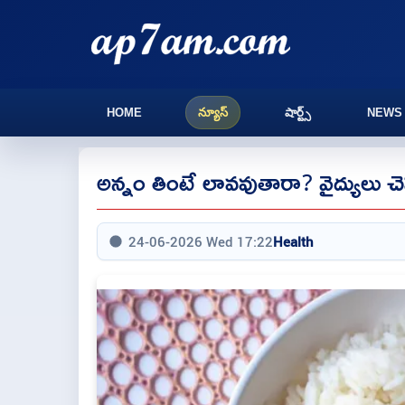
HOME
న్యూస్
షార్ట్స్
NEWS
అన్నం తింటే లావవుతారా? వైద్యులు చె
24-06-2026 Wed 17:22
Health