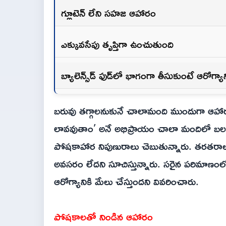
గ్లూటెన్ లేని సహజ ఆహారం
ఎక్కువసేపు తృప్తిగా ఉంచుతుంది
బ్యాలెన్స్‌డ్‌ ఫుడ్‌లో భాగంగా తీసుకుంటే ఆరోగ్యా
బరువు తగ్గాలనుకునే చాలామంది ముందుగా ఆహారంలో
లావవుతాం’ అనే అభిప్రాయం చాలా మందిలో బలం
పోషకాహార నిపుణురాలు చెబుతున్నారు. తరతరా
అవసరం లేదని సూచిస్తున్నారు. సరైన పరిమాణ
ఆరోగ్యానికి మేలు చేస్తుందని వివరించారు.
పోషకాలతో నిండిన ఆహారం