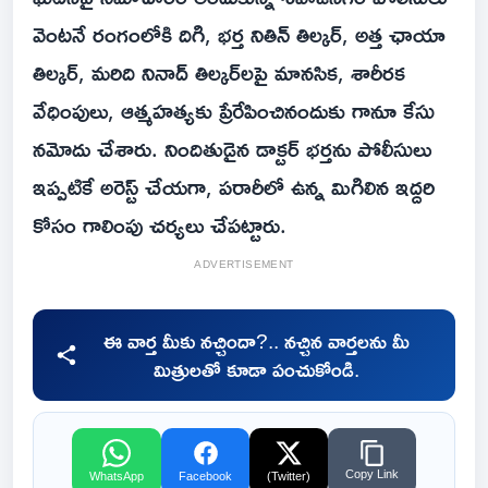
వెంటనే రంగంలోకి దిగి, భర్త నితిన్ తిల్కర్, అత్త ఛాయా
తిల్కర్, మరిది నినాద్ తిల్కర్‌లపై మానసిక, శారీరక
వేధింపులు, ఆత్మహత్యకు ప్రేరేపించినందుకు గానూ కేసు
నమోదు చేశారు. నిందితుడైన డాక్టర్ భర్తను పోలీసులు
ఇప్పటికే అరెస్ట్ చేయగా, పరారీలో ఉన్న మిగిలిన ఇద్దరి
కోసం గాలింపు చర్యలు చేపట్టారు.
ADVERTISEMENT
ఈ వార్త మీకు నచ్చిందా?.. నచ్చిన వార్తలను మీ
మిత్రులతో కూడా పంచుకోండి.
Copy Link
WhatsApp
Facebook
(Twitter)