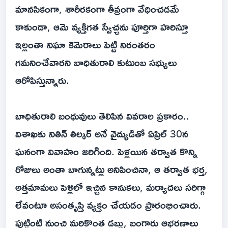
మానసికంగా, శారీరకంగా తీవ్రంగా వేధించడమే
కాకుండా, ఆమె వ్యక్తిగత స్వేచ్ఛను పూర్తిగా హరిస్తూ
ఇల్లంతా నిఘా కెమెరాలు పెట్టి నిరంతరం
గమనించేవారని బాధితురాలి కుటుంబ సభ్యులు
ఆరోపిస్తున్నారు.
బాధితురాలి బంధువులు తెలిపిన వివరాల ప్రకారం..
విశాఖకు నితిన్ తిల్కర్ అనే వైద్యుడితో ఏప్రిల్ 30న
ఘనంగా వివాహం జరిగింది. పెళ్లయిన తర్వాత కొన్ని
రోజులు అంతా బాగున్నట్లు అనిపించినా, ఆ తర్వాత భర్త,
అత్తమామలు పెళ్లిలో ఇచ్చిన కానుకలు, మర్యాదలు సరిగ్గా
లేవంటూ అసంతృప్తి వ్యక్తం చేయడం ప్రారంభించారు.
పుట్టింటి నుంచి మరికొంత డబ్బు, బంగారు ఆభరణాలు