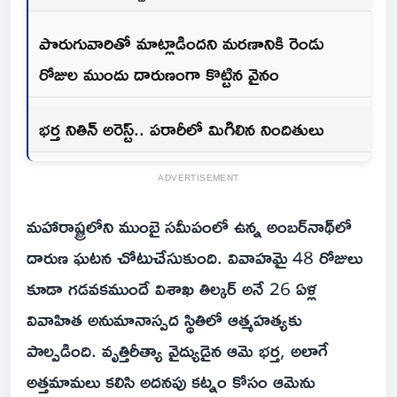
పొరుగువారితో మాట్లాడిందని మరణానికి రెండు
రోజుల ముందు దారుణంగా కొట్టిన వైనం
భర్త నితిన్ అరెస్ట్.. పరారీలో మిగిలిన నిందితులు
ADVERTISEMENT
మహారాష్ట్రలోని ముంబై సమీపంలో ఉన్న అంబర్‌నాథ్‌లో
దారుణ ఘటన చోటుచేసుకుంది. వివాహమై 48 రోజులు
కూడా గడవకముందే విశాఖ తిల్కర్ అనే 26 ఏళ్ల
వివాహిత అనుమానాస్పద స్థితిలో ఆత్మహత్యకు
పాల్పడింది. వృత్తిరీత్యా వైద్యుడైన ఆమె భర్త, అలాగే
అత్తమామలు కలిసి అదనపు కట్నం కోసం ఆమెను