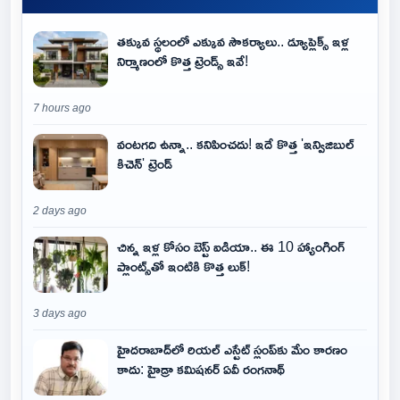
తక్కువ స్థలంలో ఎక్కువ సౌకర్యాలు.. డ్యూప్లెక్స్ ఇళ్ల
నిర్మాణంలో కొత్త ట్రెండ్స్ ఇవే!
7 hours ago
వంటగది ఉన్నా.. కనిపించదు! ఇదే కొత్త 'ఇన్విజిబుల్
కిచెన్' ట్రెండ్
2 days ago
చిన్న ఇళ్ల కోసం బెస్ట్ ఐడియా.. ఈ 10 హ్యాంగింగ్
ప్లాంట్స్‌తో ఇంటికి కొత్త లుక్!
3 days ago
హైదరాబాద్‌లో రియల్ ఎస్టేట్ స్లంప్‌కు మేం కారణం
కాదు: హైడ్రా కమిషనర్ ఏవీ రంగనాథ్