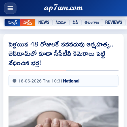
న్యూస్
షార్ట్స్
NEWS
సినిమా
ఏపీ
తెలంగాణ
REVIEWS
పెళ్లయిన 48 రోజులకే నవవధువు ఆత్మహత్య..
బెడ్‌రూమ్‌లో కూడా సీసీటీవీ కెమెరాలు పెట్టి
వేధించిన భర్త!
18-06-2026 Thu 10:31
National