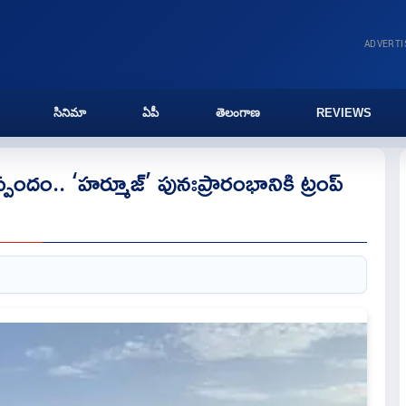
ADVERT
సినిమా
ఏపీ
తెలంగాణ
REVIEWS
్పందం.. ‘హర్మూజ్’ పునఃప్రారంభానికి ట్రంప్