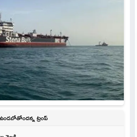
 ఉండబోతోందన్న ట్రంప్
 వెల్లడి