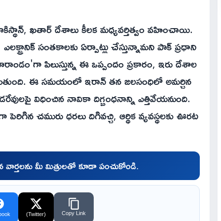
పాకిస్థాన్, ఖతార్ దేశాలు కీలక మధ్యవర్తిత్వం వహించాయి.
ట్రానిక్ సంతకాలకు ఏర్పాట్లు చేస్తున్నామని పాక్ ప్రధాని
మోరాండం'గా పిలుస్తున్న ఈ ఒప్పందం ప్రకారం, ఇరు దేశాల
ాగుతుంది. ఈ సమయంలో ఇరాన్ తన జలసంధిలో అమర్చిన
వులపై విధించిన నావికా దిగ్బంధనాన్ని ఎత్తివేయనుంది.
గా పెరిగిన చమురు ధరలు దిగివచ్చి, ఆర్థిక వ్యవస్థలకు ఊరట
చిన వార్తలను మీ మిత్రులతో కూడా పంచుకోండి.
Copy Link
book
(Twitter)