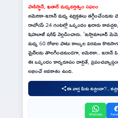
పాకిస్థాన్, ఖతార్ మధ్యవర్తిత్వం సఫలం
అమెరికా-ఇరాన్ మధ్య ఉద్రిక్తతలు తగ్గించేందుకు 
రాబోయే 24 గంటల్లో ఒప్పందం ఖరారు కావచ్చని, ఎలక్
షెహబాజ్ షరీఫ్ వెల్లడించారు. 'ఇస్లామాబాద్ మె
మధ్య 60 రోజుల పాటు కాల్పుల విరమణ కొనస
మైన్‌లను తొలగించనుండగా, అమెరికా.. ఇరాన్ ఓడరే
ఈ ఒప్పందం కార్యరూపం దాల్చితే, ప్రపంచవ్యాప్తం
లభించే అవకాశం ఉంది.
ఈ వార్త మీకు నచ్చిందా?.. నచ్
WhatsApp
Face