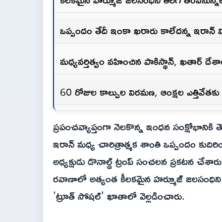
ఒప్పందం తేదీ ఇంకా ఖరారు కాలేదన్న ఇరాన్
మధ్యవర్తిత్వం వహించిన పాకిస్థాన్, ఖతార్ దేశా
60 రోజుల కాల్పుల విరమణ, ఆంక్షల ఎత్తివేతక
ప్రపంచవ్యాప్తంగా నెలకొన్న ఇంధన సంక్షోభానికి
ఇరాన్ మధ్య చారిత్రాత్మక శాంతి ఒప్పందం కుద
అధ్యక్షుడు డొనాల్డ్ ట్రంప్ సంచలన ప్రకటన చేశా
రవాణాలో అత్యంత కీలకమైన హర్మూజ్ జలసంధిని
'ట్రూత్ సోషల్' ఖాతాలో వెల్లడించారు.