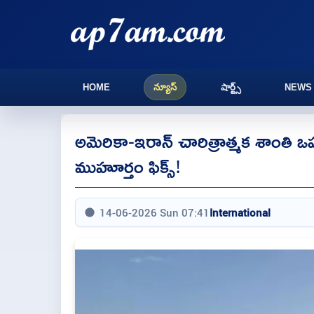
HOME
న్యూస్
షార్ట్స్
NEWS
అమెరికా-ఇరాన్ చారిత్రాత్మక శాంతి ఒప
ముహూర్తం ఫిక్స్!
14-06-2026 Sun 07:41
International