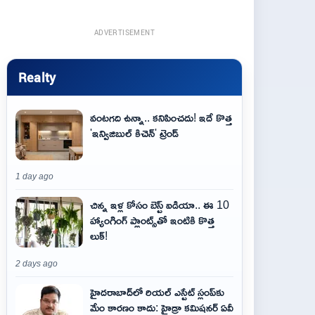
ADVERTISEMENT
Realty
వంటగది ఉన్నా.. కనిపించదు! ఇదే కొత్త
'ఇన్విజిబుల్ కిచెన్' ట్రెండ్
1 day ago
చిన్న ఇళ్ల కోసం బెస్ట్ ఐడియా.. ఈ 10
హ్యాంగింగ్ ప్లాంట్స్‌తో ఇంటికి కొత్త
లుక్!
2 days ago
హైదరాబాద్‌లో రియల్ ఎస్టేట్ స్లంప్‌కు
మేం కారణం కాదు: హైడ్రా కమిషనర్ ఏవీ