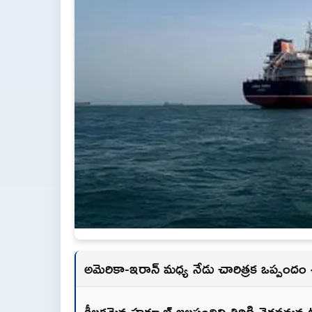
అమెరికా-ఇరాన్ మధ్య నేడు చారిత్రక ఒప్పందం
కీలకమైన హర్మూజ్ జలసంధిని తిరిగి తెరవనున్నట్టు