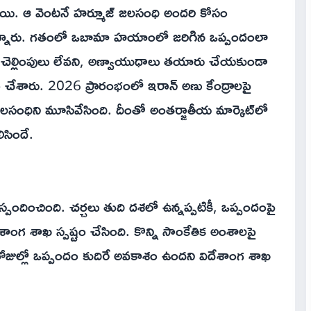
నాయి. ఆ వెంటనే హర్మూజ్ జలసంధి అందరి కోసం
ేర్కొన్నారు. గతంలో ఒబామా హయాంలో జరిగిన ఒప్పందంలా
ు చెల్లింపులు లేవని, అణ్వాయుధాలు తయారు చేయకుండా
ం చేశారు. 2026 ప్రారంభంలో ఇరాన్ అణు కేంద్రాలపై
సంధిని మూసివేసింది. దీంతో అంతర్జాతీయ మార్కెట్‌లో
ిసిందే.
 స్పందించింది. చర్చలు తుది దశలో ఉన్నప్పటికీ, ఒప్పందంపై
ంగ శాఖ స్పష్టం చేసింది. కొన్ని సాంకేతిక అంశాలపై
రోజుల్లో ఒప్పందం కుదిరే అవకాశం ఉందని విదేశాంగ శాఖ