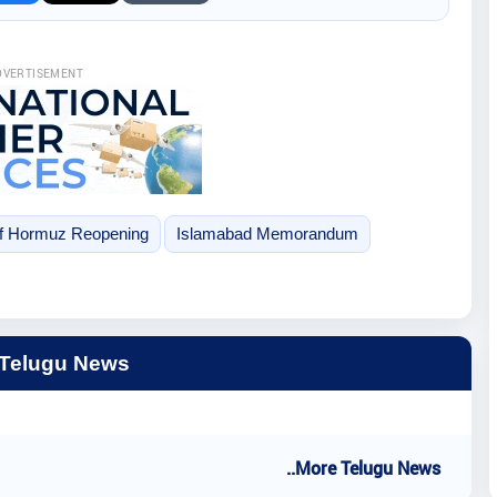
DVERTISEMENT
 of Hormuz Reopening
Islamabad Memorandum
 Telugu News
..More Telugu News