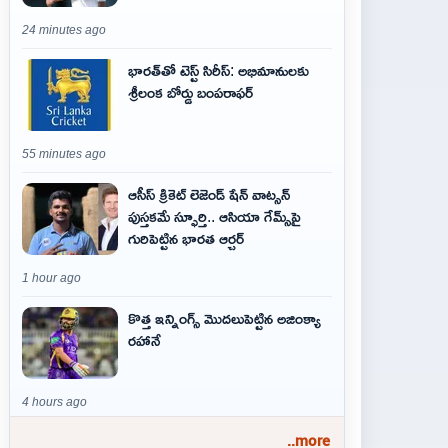
24 minutes ago
భారత్‌తో టెస్ట్ సిరీస్: అభిమానులకు
శ్రీలంక బోర్డు బంపరాఫర్
55 minutes ago
ఆసీస్ క్రికెట్ లెజెండ్ షేన్ వాట్సన్
పుస్తకమే స్ఫూర్తి.. ఆసియా గేమ్స్‌పై
గురిపెట్టిన భారత ఆర్చర్
1 hour ago
కొత్త ఇన్నింగ్స్ మొదలుపెట్టిన అజింక్యా
రహానే
4 hours ago
..more