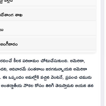
 విదేశాంగ శాఖ
లు
ు అంగీకారం
 తెరదించే కీలక పరిణామం చోటుచేసుకుంది. అమెరికా,
ిరిందని, ఆదివారమే సంతకాలు జరగనున్నాయని అమెరికా
రు. ఈ ఒప్పందం అమల్లోకి వచ్చిన వెంటనే, ప్రపంచ చమురు
 అంతర్జాతీయ నౌకల కోసం తిరిగి తెరుస్తామని ఆయన తన