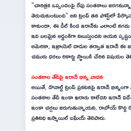
"చారిత్రక ఒప్పందంపై రేపు సంతకాలు జరగనున్
తెరుచుకుంటుంది" అని ట్రంప్ తన పోస్ట్‌లో ప
కాకుండా, ఈ డీల్ కింద ఇరాన్‌కు ఎలాంటి నగద
ఇది బలమైన అడ్డంకిగా నిలుస్తుందని ఆయన స్పష్ట
అమెరికా, ఇజ్రాయెల్ దాడుల తర్వాత ఇరాన్ ఈ జల
చమురు ధరలు రికార్డు స్థాయికి చేరిన విషయం తెల
సంతకాల తేదీపై ఇరాన్ భిన్న వాదన
అయితే, డొనాల్డ్ ట్రంప్ ప్రకటనపై ఇరాన్ భిన్నంగా
సంతకాల తేదీ ఇంకా ఖరారు కాలేదని ఇరాన్ విదేశా
ఇంకా చర్చలు జరుగుతున్నాయని, రాబోయే కొద్ది 
ప్రతినిధి ఇస్మాయిల్ బఘేయ్ తెలిపారు.