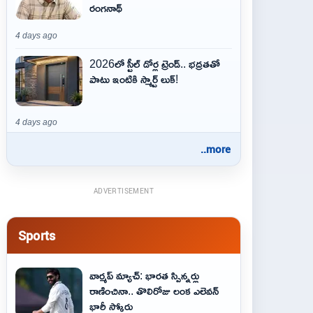
రంగనాథ్
4 days ago
2026లో స్టీల్ డోర్ల ట్రెండ్.. భద్రతతో
పాటు ఇంటికి స్మార్ట్ లుక్!
4 days ago
..more
ADVERTISEMENT
Sports
వార్మప్ మ్యాచ్: భారత స్పిన్నర్లు
రాణించినా.. తొలిరోజు లంక ఎలెవన్
భారీ స్కోరు