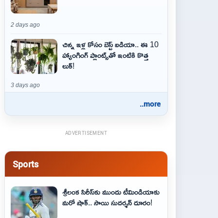
2 days ago
చిన్న ఇళ్ల కోసం బెస్ట్ ఐడియా.. ఈ 10
హ్యాంగింగ్ ప్లాంట్స్‌తో ఇంటికి కొత్త
లుక్!
3 days ago
..more
ADVERTISEMENT
Sports
శ్రీలంక సిరీస్‌కు ముందు టీమిండియాకు
మరో షాక్‌.. సాయి సుదర్శన్‌ దూరం!