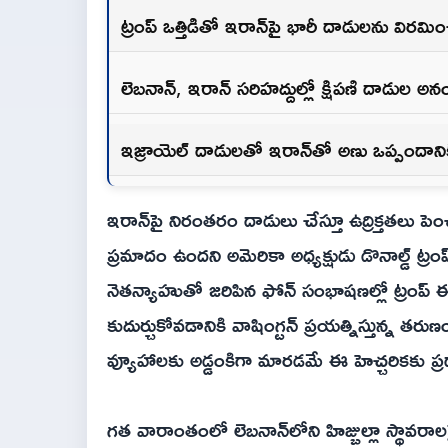
ట్రంప్ ఒత్తిడితో ఇరాన్‌పై భారీ దాడులను విరమ
లెబనాన్, ఇరాన్ సరిహద్దుల్లో క్షిపణి దాడుల 
ఇజ్రాయెల్ దాడులతో ఇరాన్‌తో అణు ఒప్పందాన
ఇరాన్‌పై నిరంతరం దాడులు చేస్తూ ఉద్రిక్తతలు 
ప్రమాదం ఉందని అమెరికా అధ్యక్షుడు డొనాల్డ్ ట్రం
నెతన్యాహుతో జరిపిన ఫోన్ సంభాషణల్లో ట్రంప్ ఈ
కుదుర్చుకోవడానికి వాషింగ్టన్ ప్రయత్నిస్తున్న త
వ్యూహాలకు అడ్డంకిగా మారడమే ఈ హెచ్చరికకు ప
గత వారాంతంలో లెబనాన్‌లోని హిజ్బుల్లా స్థావరా