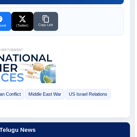
Copy Link
book
(Twitter)
DVERTISEMENT
ran Conflict
Middle East War
US Israel Relations
 Telugu News