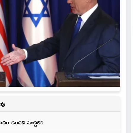
తవు
ాదం ఉందని హెచ్చరిక