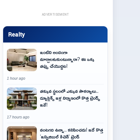
ADVERTISEMENT
Realty
ఇంటిని అందంగా
మార్చాలనుకుంటున్నారా? ఈ ఒక్క
తప్పు చేయొద్దట!
1 hour ago
తక్కువ స్థలంలో ఎక్కువ సౌకర్యాలు..
డ్యూప్లెక్స్ ఇళ్ల నిర్మాణంలో కొత్త ట్రెండ్స్
ఇవే!
17 hours ago
వంటగది ఉన్నా.. కనిపించదు! ఇదే కొత్త
'ఇన్విజిబుల్ కిచెన్' ట్రెండ్