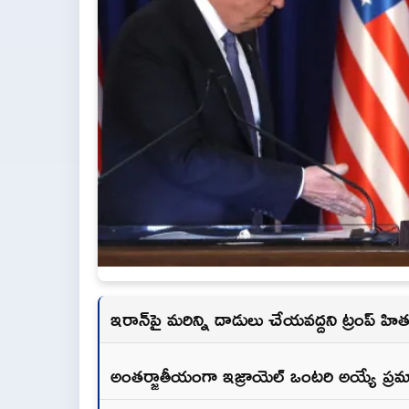
ఇరాన్‌పై మరిన్ని దాడులు చేయవద్దని ట్రంప్ హి
అంతర్జాతీయంగా ఇజ్రాయెల్ ఒంటరి అయ్యే ప్రమ