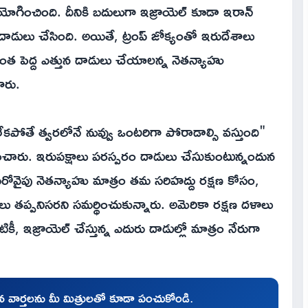
 ప్రయోగించింది. దీనికి బదులుగా ఇజ్రాయెల్ కూడా ఇరాన్
పై దాడులు చేసింది. అయితే, ట్రంప్ జోక్యంతో ఇరుదేశాలు
మరింత పెద్ద ఎత్తున దాడులు చేయాలన్న నెతన్యాహు
ారు.
 లేకపోతే త్వరలోనే నువ్వు ఒంటరిగా పోరాడాల్సి వస్తుంది"
లడించారు. ఇరుపక్షాలు పరస్పరం దాడులు చేసుకుంటున్నందున
రోవైపు నెతన్యాహు మాత్రం తమ సరిహద్దు రక్షణ కోసం,
ులు తప్పనిసరని సమర్థించుకున్నారు. అమెరికా రక్షణ దళాలు
, ఇజ్రాయెల్ చేస్తున్న ఎదురు దాడుల్లో మాత్రం నేరుగా
చిన వార్తలను మీ మిత్రులతో కూడా పంచుకోండి.