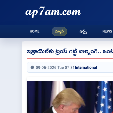
HOME
న్యూస్
షార్ట్స్
NEWS
ఇజ్రాయెల్‌కు ట్రంప్ గట్టి వార్నింగ్..
09-06-2026 Tue 07:31
International