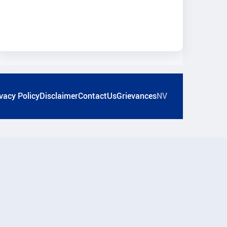
vacy Policy
Disclaimer
ContactUs
Grievances
NV