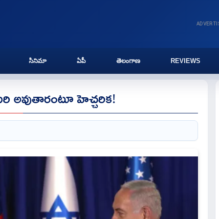
ADVERT
సినిమా
ఏపీ
తెలంగాణ
REVIEWS
 ఒంటరి అవుతారంటూ హెచ్చరిక!