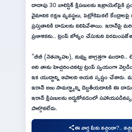
దాదాపు 30 బాలిస్టిక్ క్షిపణులను ఇజ్రాయెల్‌పైకి
వైమానిక రక్షణ వ్యవస్థలు, పెట్రోకెమికల్ కేంద్రాల
ప్రస్తుతానికి దాడులను నిలిపివేశాయి. ఇరాన్‌పై 
ప్రణాళికను.. ట్రంప్ జోక్యం చేసుకుని విరమింపజేశ
"బీబీ (నెతన్యాహు), నువ్వు జాగ్రత్తగా ఉండాలి..
అని తాను హెచ్చరించినట్లు ట్రంప్ స్వయంగా వెల్
ఇక యుద్ధాన్ని ఆపాలని ఆయన స్పష్టం చేశారు. మ
ఇరాన్ అణు సామర్థ్యాన్ని దెబ్బతీయడానికి ఈ దాడ
ఇరాన్ క్షిపణులను అడ్డుకోవడంలో సహాయపడినప్పటికీ
పాల్గొనలేదు.
ఈ వార్త మీకు నచ్చిందా?.. నచ్