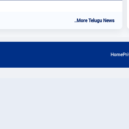
..More Telugu News
Home
Pri