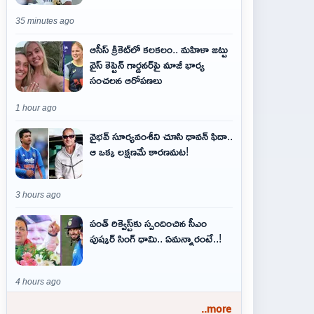
35 minutes ago
ఆసీస్ క్రికెట్‌లో కలకలం.. మహిళా జట్టు
వైస్ కెప్టెన్ గార్డనర్‌పై మాజీ భార్య
సంచలన ఆరోపణలు
1 hour ago
వైభవ్‌ సూర్యవంశీని చూసి ధావన్‌ ఫిదా..
ఆ ఒక్క లక్షణమే కారణమట!
3 hours ago
పంత్ రిక్వెస్ట్‌కు స్పందించిన సీఎం
పుష్కర్ సింగ్ ధామి.. ఏమ‌న్నారంటే..!
4 hours ago
..more