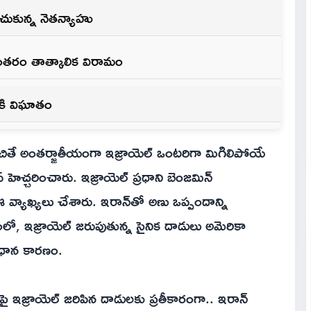
ించుకున్న నెతన్యాహు
అనంతరం తాత్కాలిక విరామం
ికి విఘాతం
పెంచితే అంతర్జాతీయంగా ఇజ్రాయెల్ ఒంటరిగా మిగిలిపోయే
ప్ హెచ్చరించారు. ఇజ్రాయెల్ ప్రధాని బెంజమిన్
 వ్యాఖ్యలు చేశారు. ఇరాన్‌తో అణు ఒప్పందాన్ని
రుణంలో, ఇజ్రాయెల్ జరుపుతున్న సైనిక దాడులు అమెరికా
్రధాన కారణం.
లపై ఇజ్రాయెల్ జరిపిన దాడులకు ప్రతీకారంగా.. ఇరాన్